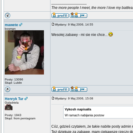
_________________
The more people I meet, the more I love my battlea
mawete
Wysłany: 9 Maj 2006, 14:55
bosman
Wesołej zabawy - mi sie nie chce...
Posty: 13096
Skąd: Lublin
Henryk Tur
Wysłany: 9 Maj 2006, 15:08
Galadriela
Vykosh napisał/a
Posty: 1943
W ramach nabijania postow
Skąd: from pentagram
Cóż, gdzieś czytałem, że takie nabite posty admi
Też dziękuję za zabawę, mam ciekawsze rzeczy do