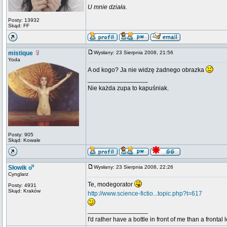
U mnie działa.
Posty: 13932
Skąd: FF
mistique
Wysłany: 23 Sierpnia 2008, 21:56
Yoda
A od kogo? Ja nie widzę żadnego obrazka
_________________
Nie każda zupa to kapuśniak.
Posty: 905
Skąd: Kowale
Słowik
Wysłany: 23 Sierpnia 2008, 22:26
Cynglarz
Te, modegorator
Posty: 4931
Skąd: Kraków
http://www.science-fictio...topic.php?t=617
_________________
I'd rather have a bottle in front of me than a frontal