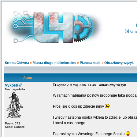
Szuk
Strona Główna
»
Miasta długo nieśmiertelne
»
Planeta małp
»
Obrazkowy wężyk
Autor
Vykosh
Wysłany: 9 Maj 2006, 14:46
Obrazkowy wężyk
Mechagodzilla
W ramach nabijania postow proponuje taka podpat
Prosi sie o cos np zdjecie ninjy
I wtedy nastepna osoba wkleja to zdjecie lub obra
i prosi o cos innego.
Posty: 673
Skąd: Cahtice
Poprosilbym o Wesołego Zielonego Smoka