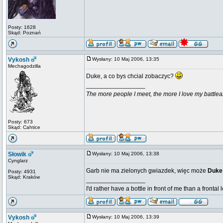
Posty: 1628
Skąd: Poznań
Vykosh
Wysłany: 10 Maj 2006, 13:35
Mechagodzilla
Duke, a co bys chcial zobaczyc?
_________________
The more people I meet, the more I love my battlea
Posty: 673
Skąd: Cahtice
Słowik
Wysłany: 10 Maj 2006, 13:38
Cynglarz
Garb nie ma zielonych gwiazdek, więc może
Duk
Posty: 4931
Skąd: Kraków
_________________
I'd rather have a bottle in front of me than a frontal
Vykosh
Wysłany: 10 Maj 2006, 13:39