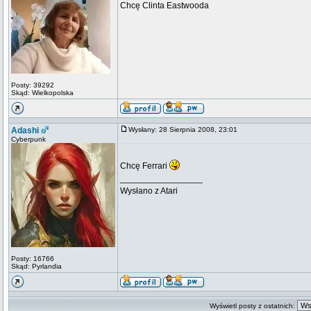
Chcę Clinta Eastwooda
Posty: 39292
Skąd: Wielkopolska
Adashi
Wysłany: 28 Sierpnia 2008, 23:01
Cyberpunk
Chcę Ferrari
_________________
Wysłano z Atari
Posty: 16766
Skąd: Pyrlandia
Wyświetl posty z ostatnich: