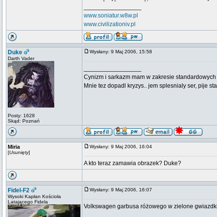
_________________
www.soniatur.w8w.pl
www.civilizationiv.pl
Duke
Wysłany: 9 Maj 2006, 15:58
Darth Vader
_________________
Cynizm i sarkazm mam w zakresie standardowych usł
Mnie tez dopadl kryzys.. jem splesnialy ser, pije s
Posty: 1628
Skąd: Poznań
Miria
Wysłany: 9 Maj 2006, 16:04
[
Usunięty
]
A kto teraz zamawia obrazek? Duke?
Fidel-F2
Wysłany: 9 Maj 2006, 16:07
Wysoki Kapłan Kościoła
Latającego Fidela
Volkswagen garbusa różowego w zielone gwiazdki
_________________