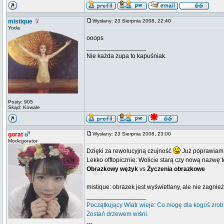
mistique
Wysłany: 23 Sierpnia 2008, 22:40
Yoda
ooops
_________________
Nie każda zupa to kapuśniak.
Posty: 905
Skąd: Kowale
gorat
Wysłany: 23 Sierpnia 2008, 23:00
Modegorator
Dzięki za rewolucyjną czujność
Już poprawiam
Lekko offtopicznie: Wolicie starą czy nową nazwę 
Obrazkowy wężyk
vs
Życzenia obrazkowe
mistique: obrazek jest wyświetlany, ale nie zagnie
_________________
Początkujący
Wiatr wieje
:
Co mogę dla kogoś zrob
Zostań drzewem wiśni.
---