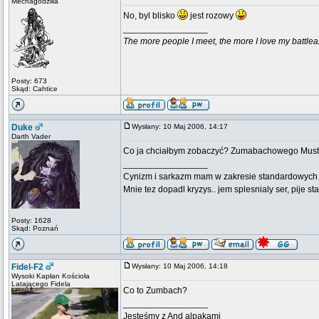
Mechagodzilla
No, byl blisko
jest rozowy
_________________
The more people I meet, the more I love my battlea
Posty: 673
Skąd: Cahtice
Duke
Wysłany: 10 Maj 2006, 14:17
Darth Vader
Co ja chciałbym zobaczyć? Zumabachowego Mus
_________________
Cynizm i sarkazm mam w zakresie standardowych usł
Mnie tez dopadl kryzys.. jem splesnialy ser, pije s
Posty: 1628
Skąd: Poznań
Fidel-F2
Wysłany: 10 Maj 2006, 14:18
Wysoki Kapłan Kościoła
Latającego Fidela
Co to Zumbach?
_________________
Jesteśmy z And alpakami