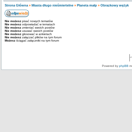
Strona Główna
»
Miasta długo nieśmiertelne
»
Planeta małp
»
Obrazkowy wężyk
Nie możesz
pisać nowych tematów
Nie możesz
odpowiadać w tematach
Nie możesz
zmieniać swoich postów
Nie możesz
usuwać swoich postów
Nie możesz
głosować w ankietach
Nie możesz
załączać plików na tym forum
Możesz
ściągać załączniki na tym forum
Powered by
phpBB
mo