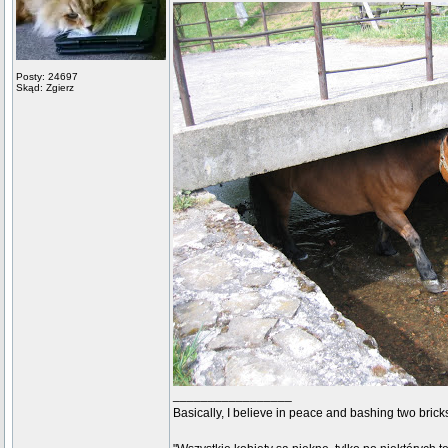
Posty: 24697
Skąd: Zgierz
_________________
Basically, I believe in peace and bashing two brick