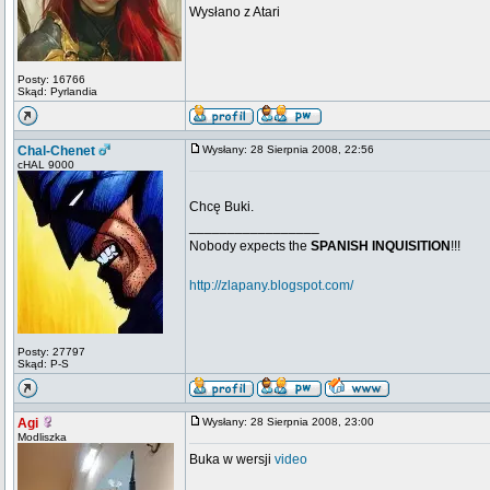
Wysłano z Atari
Posty: 16766
Skąd: Pyrlandia
Chal-Chenet
Wysłany: 28 Sierpnia 2008, 22:56
cHAL 9000
Chcę Buki.
_________________
Nobody expects the
SPANISH INQUISITION
!!!
http://zlapany.blogspot.com/
Posty: 27797
Skąd: P-S
Agi
Wysłany: 28 Sierpnia 2008, 23:00
Modliszka
Buka w wersji
video