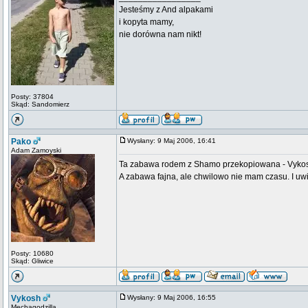
Jesteśmy z And alpakami
i kopyta mamy,
nie dorówna nam nikt!
Posty: 37804
Skąd: Sandomierz
Pako
Wysłany: 9 Maj 2006, 16:41
Adam Zamoyski
Ta zabawa rodem z Shamo przekopiowana - Vykosh
A zabawa fajna, ale chwilowo nie mam czasu. I uwi
Posty: 10680
Skąd: Gliwice
Vykosh
Wysłany: 9 Maj 2006, 16:55
Mechagodzilla