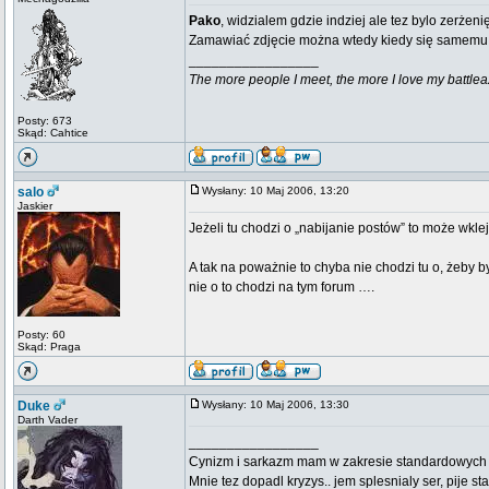
Pako
, widzialem gdzie indziej ale tez bylo zerżen
Zamawiać zdjęcie można wtedy kiedy się samemu w
_________________
The more people I meet, the more I love my battlea
Posty: 673
Skąd: Cahtice
salo
Wysłany: 10 Maj 2006, 13:20
Jaskier
Jeżeli tu chodzi o „nabijanie postów” to może wkl
A tak na poważnie to chyba nie chodzi tu o, żeby 
nie o to chodzi na tym forum ….
Posty: 60
Skąd: Praga
Duke
Wysłany: 10 Maj 2006, 13:30
Darth Vader
_________________
Cynizm i sarkazm mam w zakresie standardowych usł
Mnie tez dopadl kryzys.. jem splesnialy ser, pije s