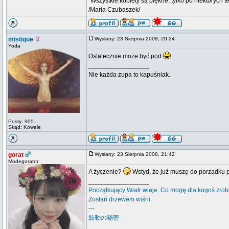
"Wszystkie kobiety są piękne, tylko po niektórych t
/Maria Czubaszek/
mistique
Wysłany: 23 Sierpnia 2008, 20:24
Yoda
Ostatecznie może być pod
_________________
Nie każda zupa to kapuśniak.
Posty: 905
Skąd: Kowale
gorat
Wysłany: 23 Sierpnia 2008, 21:42
Modegorator
A życzenie?
Wstyd, że już muszę do porządku 
_________________
Początkujący
Wiatr wieje
:
Co mogę dla kogoś zrob
Zostań drzewem wiśni.
---
鼓動の秘密