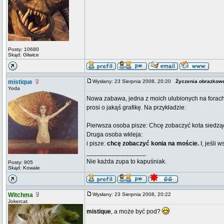
Posty: 10680
Skąd: Gliwice
mistique
Wysłany: 23 Sierpnia 2008, 20:20
Życzenia obrazkow
Yoda
Nowa zabawa, jedna z moich ulubionych na forach. 
prosi o jakąś grafikę. Na przykładzie:
Pierwsza osoba pisze: Chcę zobaczyć kota siedzą
Druga osoba wkleja:
i pisze:
chcę zobaczyć konia na moście.
I, jeśli 
_________________
Nie każda zupa to kapuśniak.
Posty: 905
Skąd: Kowale
Witchma
Wysłany: 23 Sierpnia 2008, 20:22
Jokercat
mistique
, a może być pod?