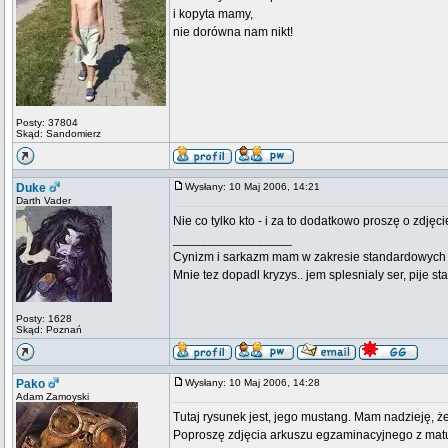
i kopyta mamy,
nie dorówna nam nikt!
Posty: 37804
Skąd: Sandomierz
Duke
Wysłany: 10 Maj 2006, 14:21
Darth Vader
Nie co tylko kto - i za to dodatkowo proszę o zdjęci
_________________
Cynizm i sarkazm mam w zakresie standardowych usł
Mnie tez dopadl kryzys.. jem splesnialy ser, pije s
Posty: 1628
Skąd: Poznań
Pako
Wysłany: 10 Maj 2006, 14:28
Adam Zamoyski
Tutaj rysunek jest, jego mustang. Mam nadzieję, że
Poproszę zdjęcia arkuszu egzaminacyjnego z matury