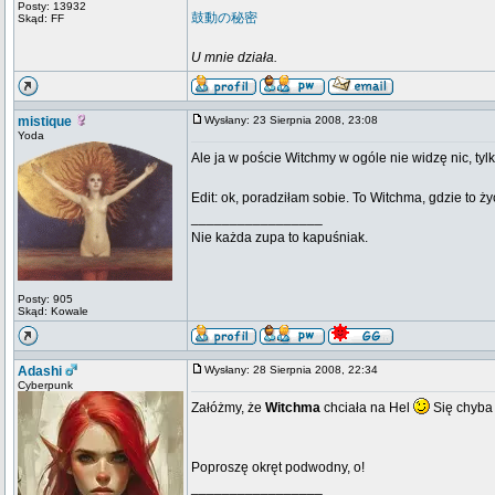
Posty: 13932
鼓動の秘密
Skąd: FF
U mnie działa.
mistique
Wysłany: 23 Sierpnia 2008, 23:08
Yoda
Ale ja w poście Witchmy w ogóle nie widzę nic, tylk
Edit: ok, poradziłam sobie. To Witchma, gdzie to ż
_________________
Nie każda zupa to kapuśniak.
Posty: 905
Skąd: Kowale
Adashi
Wysłany: 28 Sierpnia 2008, 22:34
Cyberpunk
Załóżmy, że
Witchma
chciała na Hel
Się chyba 
Poproszę okręt podwodny, o!
_________________