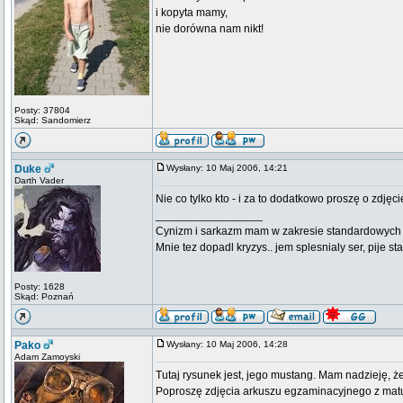
i kopyta mamy,
nie dorówna nam nikt!
Posty: 37804
Skąd: Sandomierz
Duke
Wysłany: 10 Maj 2006, 14:21
Darth Vader
Nie co tylko kto - i za to dodatkowo proszę o zdjęci
_________________
Cynizm i sarkazm mam w zakresie standardowych usł
Mnie tez dopadl kryzys.. jem splesnialy ser, pije s
Posty: 1628
Skąd: Poznań
Pako
Wysłany: 10 Maj 2006, 14:28
Adam Zamoyski
Tutaj rysunek jest, jego mustang. Mam nadzieję, że
Poproszę zdjęcia arkuszu egzaminacyjnego z matury