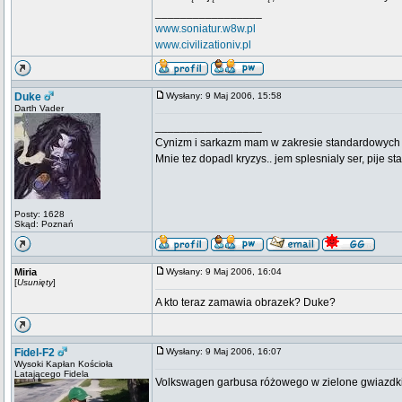
_________________
www.soniatur.w8w.pl
www.civilizationiv.pl
Duke
Wysłany: 9 Maj 2006, 15:58
Darth Vader
_________________
Cynizm i sarkazm mam w zakresie standardowych usł
Mnie tez dopadl kryzys.. jem splesnialy ser, pije s
Posty: 1628
Skąd: Poznań
Miria
Wysłany: 9 Maj 2006, 16:04
[
Usunięty
]
A kto teraz zamawia obrazek? Duke?
Fidel-F2
Wysłany: 9 Maj 2006, 16:07
Wysoki Kapłan Kościoła
Latającego Fidela
Volkswagen garbusa różowego w zielone gwiazdki
_________________