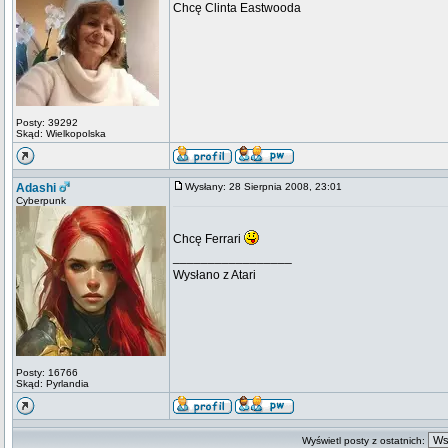
Chcę Clinta Eastwooda
Posty: 39292
Skąd: Wielkopolska
Adashi
Wysłany: 28 Sierpnia 2008, 23:01
Cyberpunk
Chcę Ferrari
_________________
Wysłano z Atari
Posty: 16766
Skąd: Pyrlandia
Wyświetl posty z ostatnich: