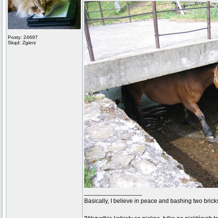
Posty: 24697
Skąd: Zgierz
_________________
Basically, I believe in peace and bashing two brick