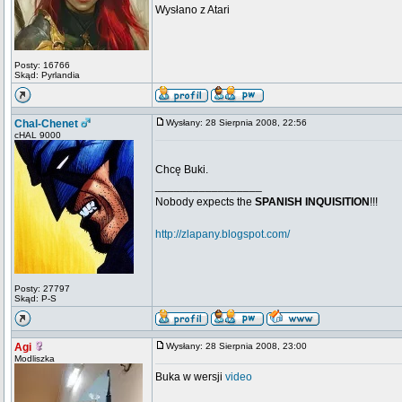
Wysłano z Atari
Posty: 16766
Skąd: Pyrlandia
Chal-Chenet
Wysłany: 28 Sierpnia 2008, 22:56
cHAL 9000
Chcę Buki.
_________________
Nobody expects the
SPANISH INQUISITION
!!!
http://zlapany.blogspot.com/
Posty: 27797
Skąd: P-S
Agi
Wysłany: 28 Sierpnia 2008, 23:00
Modliszka
Buka w wersji
video