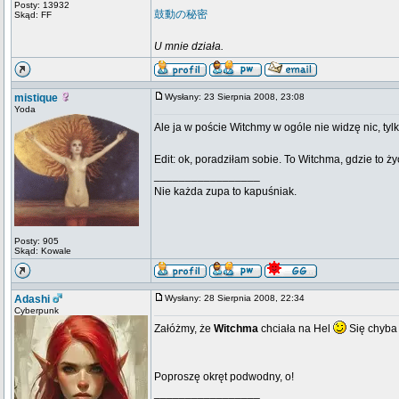
Posty: 13932
鼓動の秘密
Skąd: FF
U mnie działa.
mistique
Wysłany: 23 Sierpnia 2008, 23:08
Yoda
Ale ja w poście Witchmy w ogóle nie widzę nic, tylk
Edit: ok, poradziłam sobie. To Witchma, gdzie to ż
_________________
Nie każda zupa to kapuśniak.
Posty: 905
Skąd: Kowale
Adashi
Wysłany: 28 Sierpnia 2008, 22:34
Cyberpunk
Załóżmy, że
Witchma
chciała na Hel
Się chyba 
Poproszę okręt podwodny, o!
_________________