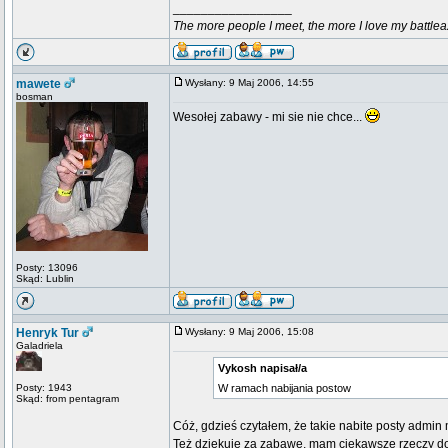
_________________
The more people I meet, the more I love my battlea
mawete
Wysłany: 9 Maj 2006, 14:55
bosman
Wesołej zabawy - mi sie nie chce...
Posty: 13096
Skąd: Lublin
Henryk Tur
Wysłany: 9 Maj 2006, 15:08
Galadriela
Vykosh napisał/a
Posty: 1943
W ramach nabijania postow
Skąd: from pentagram
Cóż, gdzieś czytałem, że takie nabite posty admi
Też dziękuję za zabawę, mam ciekawsze rzeczy do