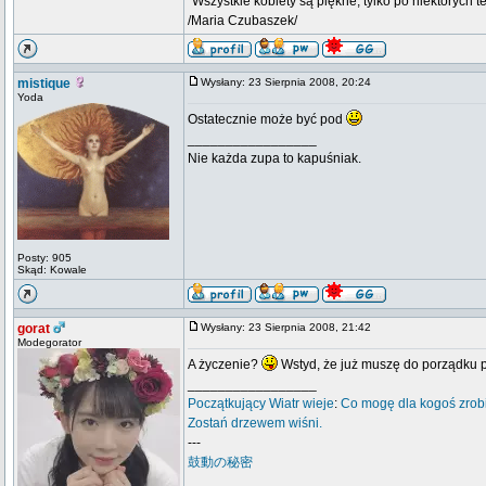
"Wszystkie kobiety są piękne, tylko po niektórych t
/Maria Czubaszek/
mistique
Wysłany: 23 Sierpnia 2008, 20:24
Yoda
Ostatecznie może być pod
_________________
Nie każda zupa to kapuśniak.
Posty: 905
Skąd: Kowale
gorat
Wysłany: 23 Sierpnia 2008, 21:42
Modegorator
A życzenie?
Wstyd, że już muszę do porządku 
_________________
Początkujący
Wiatr wieje
:
Co mogę dla kogoś zrob
Zostań drzewem wiśni.
---
鼓動の秘密