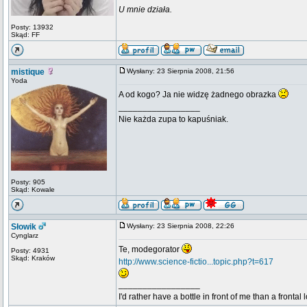
U mnie działa.
Posty: 13932
Skąd: FF
mistique
Wysłany: 23 Sierpnia 2008, 21:56
Yoda
A od kogo? Ja nie widzę żadnego obrazka
_________________
Nie każda zupa to kapuśniak.
Posty: 905
Skąd: Kowale
Słowik
Wysłany: 23 Sierpnia 2008, 22:26
Cynglarz
Te, modegorator
Posty: 4931
Skąd: Kraków
http://www.science-fictio...topic.php?t=617
_________________
I'd rather have a bottle in front of me than a frontal