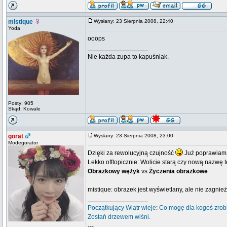
mistique
Wysłany: 23 Sierpnia 2008, 22:40
Yoda
ooops
_________________
Nie każda zupa to kapuśniak.
Posty: 905
Skąd: Kowale
gorat
Wysłany: 23 Sierpnia 2008, 23:00
Modegorator
Dzięki za rewolucyjną czujność
Już poprawiam
Lekko offtopicznie: Wolicie starą czy nową nazwę 
Obrazkowy wężyk
vs
Życzenia obrazkowe
mistique: obrazek jest wyświetlany, ale nie zagnie
_________________
Początkujący
Wiatr wieje
:
Co mogę dla kogoś zrob
Zostań drzewem wiśni.
---