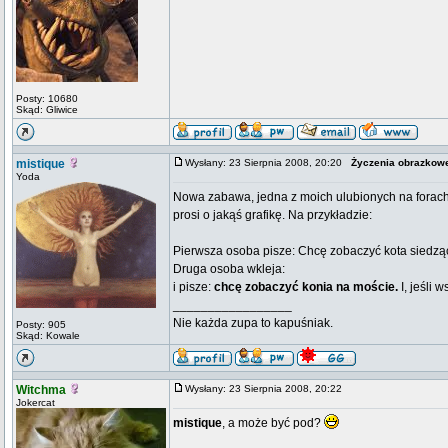
Posty: 10680
Skąd: Gliwice
mistique
Wysłany: 23 Sierpnia 2008, 20:20
Życzenia obrazkow
Yoda
Nowa zabawa, jedna z moich ulubionych na forach. 
prosi o jakąś grafikę. Na przykładzie:
Pierwsza osoba pisze: Chcę zobaczyć kota siedzą
Druga osoba wkleja:
i pisze:
chcę zobaczyć konia na moście.
I, jeśli 
_________________
Nie każda zupa to kapuśniak.
Posty: 905
Skąd: Kowale
Witchma
Wysłany: 23 Sierpnia 2008, 20:22
Jokercat
mistique
, a może być pod?