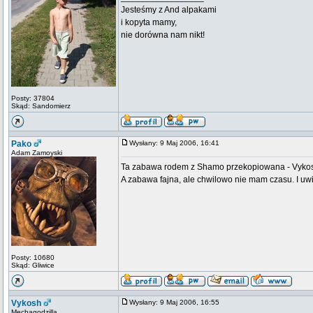
Jesteśmy z And alpakami
i kopyta mamy,
nie dorówna nam nikt!
Posty: 37804
Skąd: Sandomierz
Pako
Wysłany: 9 Maj 2006, 16:41
Adam Zamoyski
Ta zabawa rodem z Shamo przekopiowana - Vykosh
A zabawa fajna, ale chwilowo nie mam czasu. I uwi
Posty: 10680
Skąd: Gliwice
Vykosh
Wysłany: 9 Maj 2006, 16:55
Mechagodzilla