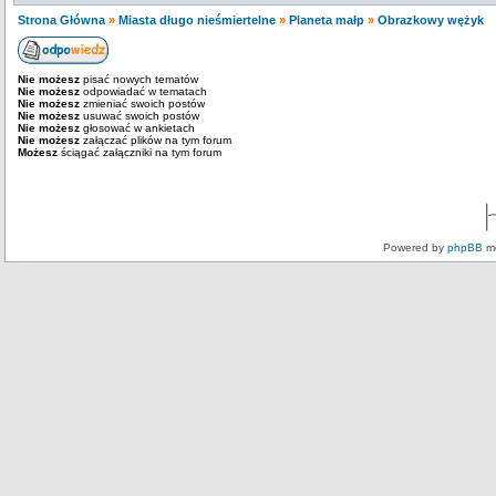
Strona Główna
»
Miasta długo nieśmiertelne
»
Planeta małp
»
Obrazkowy wężyk
Nie możesz
pisać nowych tematów
Nie możesz
odpowiadać w tematach
Nie możesz
zmieniać swoich postów
Nie możesz
usuwać swoich postów
Nie możesz
głosować w ankietach
Nie możesz
załączać plików na tym forum
Możesz
ściągać załączniki na tym forum
Powered by
phpBB
mo