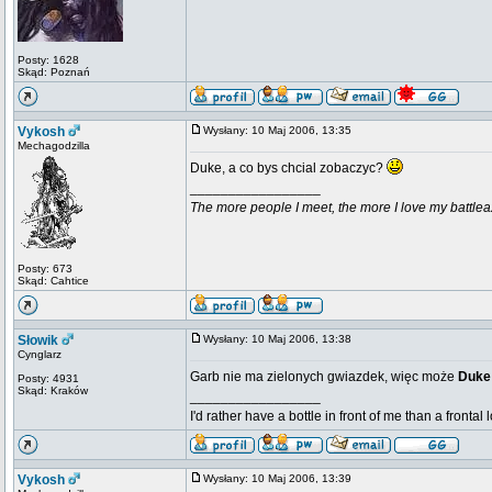
Posty: 1628
Skąd: Poznań
Vykosh
Wysłany: 10 Maj 2006, 13:35
Mechagodzilla
Duke, a co bys chcial zobaczyc?
_________________
The more people I meet, the more I love my battlea
Posty: 673
Skąd: Cahtice
Słowik
Wysłany: 10 Maj 2006, 13:38
Cynglarz
Garb nie ma zielonych gwiazdek, więc może
Duk
Posty: 4931
Skąd: Kraków
_________________
I'd rather have a bottle in front of me than a frontal
Vykosh
Wysłany: 10 Maj 2006, 13:39