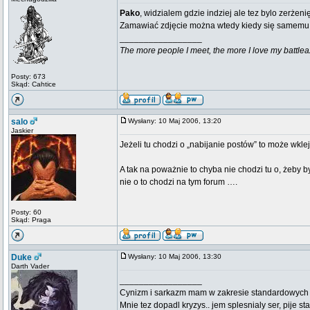
Pako
, widzialem gdzie indziej ale tez bylo zerżen
Zamawiać zdjęcie można wtedy kiedy się samemu w
_________________
The more people I meet, the more I love my battlea
Posty: 673
Skąd: Cahtice
salo
Wysłany: 10 Maj 2006, 13:20
Jaskier
Jeżeli tu chodzi o „nabijanie postów” to może wkl
A tak na poważnie to chyba nie chodzi tu o, żeby 
nie o to chodzi na tym forum ….
Posty: 60
Skąd: Praga
Duke
Wysłany: 10 Maj 2006, 13:30
Darth Vader
_________________
Cynizm i sarkazm mam w zakresie standardowych usł
Mnie tez dopadl kryzys.. jem splesnialy ser, pije s