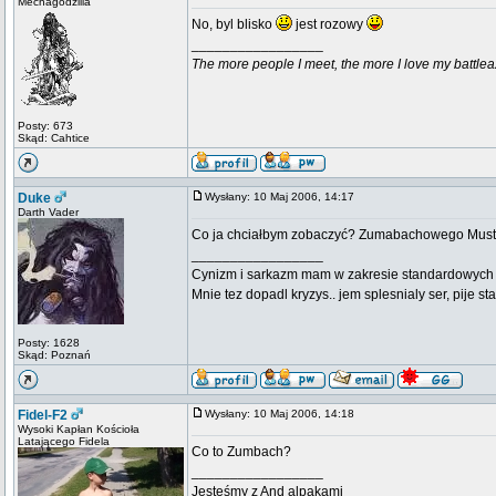
Mechagodzilla
No, byl blisko
jest rozowy
_________________
The more people I meet, the more I love my battlea
Posty: 673
Skąd: Cahtice
Duke
Wysłany: 10 Maj 2006, 14:17
Darth Vader
Co ja chciałbym zobaczyć? Zumabachowego Mus
_________________
Cynizm i sarkazm mam w zakresie standardowych usł
Mnie tez dopadl kryzys.. jem splesnialy ser, pije s
Posty: 1628
Skąd: Poznań
Fidel-F2
Wysłany: 10 Maj 2006, 14:18
Wysoki Kapłan Kościoła
Latającego Fidela
Co to Zumbach?
_________________
Jesteśmy z And alpakami