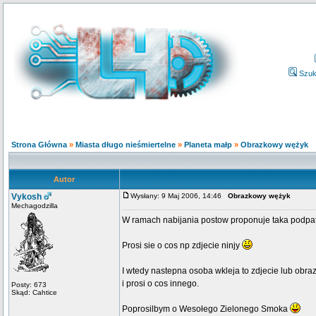
Szuk
Strona Główna
»
Miasta długo nieśmiertelne
»
Planeta małp
»
Obrazkowy wężyk
Autor
Vykosh
Wysłany: 9 Maj 2006, 14:46
Obrazkowy wężyk
Mechagodzilla
W ramach nabijania postow proponuje taka podpat
Prosi sie o cos np zdjecie ninjy
I wtedy nastepna osoba wkleja to zdjecie lub obra
i prosi o cos innego.
Posty: 673
Skąd: Cahtice
Poprosilbym o Wesołego Zielonego Smoka