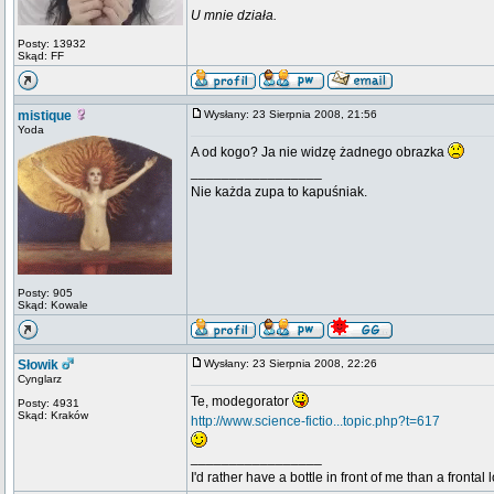
U mnie działa.
Posty: 13932
Skąd: FF
mistique
Wysłany: 23 Sierpnia 2008, 21:56
Yoda
A od kogo? Ja nie widzę żadnego obrazka
_________________
Nie każda zupa to kapuśniak.
Posty: 905
Skąd: Kowale
Słowik
Wysłany: 23 Sierpnia 2008, 22:26
Cynglarz
Te, modegorator
Posty: 4931
Skąd: Kraków
http://www.science-fictio...topic.php?t=617
_________________
I'd rather have a bottle in front of me than a frontal