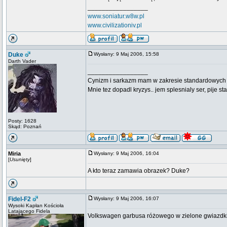
_________________
www.soniatur.w8w.pl
www.civilizationiv.pl
Duke
Wysłany: 9 Maj 2006, 15:58
Darth Vader
_________________
Cynizm i sarkazm mam w zakresie standardowych usł
Mnie tez dopadl kryzys.. jem splesnialy ser, pije s
Posty: 1628
Skąd: Poznań
Miria
Wysłany: 9 Maj 2006, 16:04
[
Usunięty
]
A kto teraz zamawia obrazek? Duke?
Fidel-F2
Wysłany: 9 Maj 2006, 16:07
Wysoki Kapłan Kościoła
Latającego Fidela
Volkswagen garbusa różowego w zielone gwiazdki
_________________