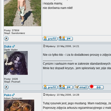
i kopyta mamy,
nie dorówna nam nikt!
Posty: 37804
Skąd: Sandomierz
Duke
Wysłany: 10 Maj 2006, 14:21
Darth Vader
Nie co tylko kto - i za to dodatkowo proszę o zdjęci
_________________
Cynizm i sarkazm mam w zakresie standardowych usł
Mnie tez dopadl kryzys.. jem splesnialy ser, pije s
Posty: 1628
Skąd: Poznań
Pako
Wysłany: 10 Maj 2006, 14:28
Adam Zamoyski
Tutaj rysunek jest, jego mustang. Mam nadzieję, że
Poproszę zdjęcia arkuszu egzaminacyjnego z matury