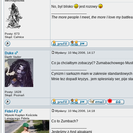
Mechagodzilla
No, byl blisko
jest rozowy
_________________
The more people I meet, the more I love my battlea
Posty: 673
Skąd: Cahtice
Duke
Wysłany: 10 Maj 2006, 14:17
Darth Vader
Co ja chciałbym zobaczyć? Zumabachowego Mus
_________________
Cynizm i sarkazm mam w zakresie standardowych usł
Mnie tez dopadl kryzys.. jem splesnialy ser, pije s
Posty: 1628
Skąd: Poznań
Fidel-F2
Wysłany: 10 Maj 2006, 14:18
Wysoki Kapłan Kościoła
Latającego Fidela
Co to Zumbach?
_________________
Jesteśmy z And alpakami