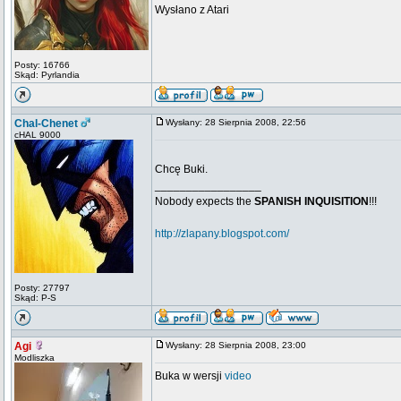
Wysłano z Atari
Posty: 16766
Skąd: Pyrlandia
Chal-Chenet
Wysłany: 28 Sierpnia 2008, 22:56
cHAL 9000
Chcę Buki.
_________________
Nobody expects the
SPANISH INQUISITION
!!!
http://zlapany.blogspot.com/
Posty: 27797
Skąd: P-S
Agi
Wysłany: 28 Sierpnia 2008, 23:00
Modliszka
Buka w wersji
video