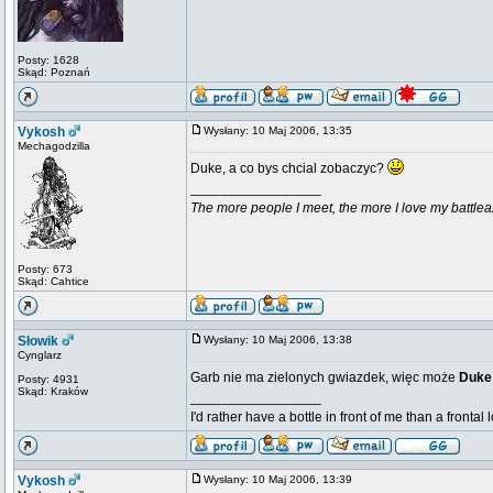
Posty: 1628
Skąd: Poznań
Vykosh
Wysłany: 10 Maj 2006, 13:35
Mechagodzilla
Duke, a co bys chcial zobaczyc?
_________________
The more people I meet, the more I love my battlea
Posty: 673
Skąd: Cahtice
Słowik
Wysłany: 10 Maj 2006, 13:38
Cynglarz
Garb nie ma zielonych gwiazdek, więc może
Duk
Posty: 4931
Skąd: Kraków
_________________
I'd rather have a bottle in front of me than a frontal
Vykosh
Wysłany: 10 Maj 2006, 13:39