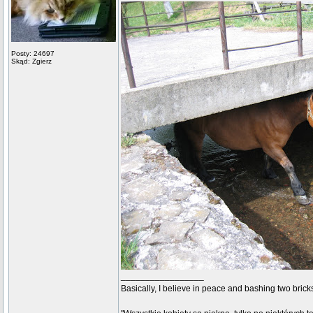
Posty: 24697
Skąd: Zgierz
_________________
Basically, I believe in peace and bashing two brick