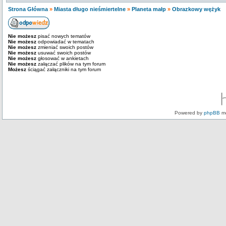
Strona Główna
»
Miasta długo nieśmiertelne
»
Planeta małp
»
Obrazkowy wężyk
Nie możesz
pisać nowych tematów
Nie możesz
odpowiadać w tematach
Nie możesz
zmieniać swoich postów
Nie możesz
usuwać swoich postów
Nie możesz
głosować w ankietach
Nie możesz
załączać plików na tym forum
Możesz
ściągać załączniki na tym forum
Powered by
phpBB
mo