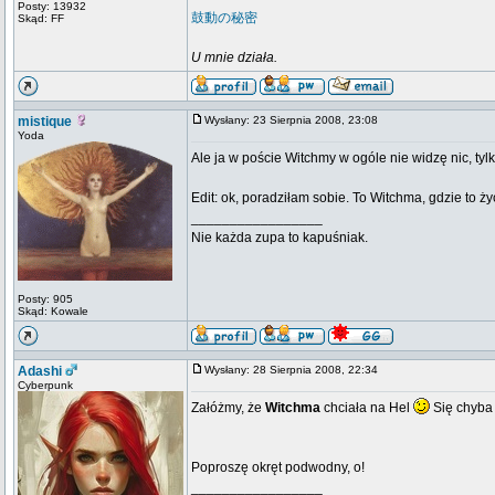
Posty: 13932
鼓動の秘密
Skąd: FF
U mnie działa.
mistique
Wysłany: 23 Sierpnia 2008, 23:08
Yoda
Ale ja w poście Witchmy w ogóle nie widzę nic, tylk
Edit: ok, poradziłam sobie. To Witchma, gdzie to ż
_________________
Nie każda zupa to kapuśniak.
Posty: 905
Skąd: Kowale
Adashi
Wysłany: 28 Sierpnia 2008, 22:34
Cyberpunk
Załóżmy, że
Witchma
chciała na Hel
Się chyba 
Poproszę okręt podwodny, o!
_________________