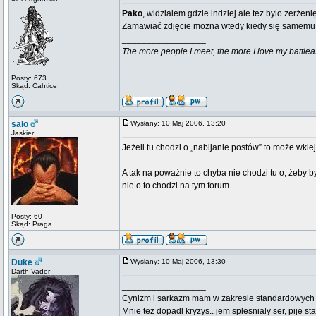
Pako
, widzialem gdzie indziej ale tez bylo zerżen
Zamawiać zdjęcie można wtedy kiedy się samemu w
_________________
The more people I meet, the more I love my battlea
Posty: 673
Skąd: Cahtice
salo
Wysłany: 10 Maj 2006, 13:20
Jaskier
Jeżeli tu chodzi o „nabijanie postów” to może wkl
A tak na poważnie to chyba nie chodzi tu o, żeby 
nie o to chodzi na tym forum ….
Posty: 60
Skąd: Praga
Duke
Wysłany: 10 Maj 2006, 13:30
Darth Vader
_________________
Cynizm i sarkazm mam w zakresie standardowych usł
Mnie tez dopadl kryzys.. jem splesnialy ser, pije s