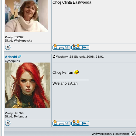
Chcę Clinta Eastwooda
Posty: 39292
Skąd: Wielkopolska
Adashi
Wysłany: 28 Sierpnia 2008, 23:01
Cyberpunk
Chcę Ferrari
_________________
Wysłano z Atari
Posty: 16766
Skąd: Pyrlandia
Wyświetl posty z ostatnich: