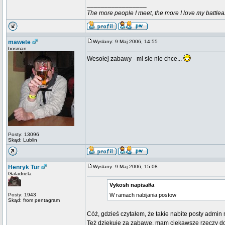
_________________
The more people I meet, the more I love my battlea
mawete
Wysłany: 9 Maj 2006, 14:55
bosman
Wesołej zabawy - mi sie nie chce...
Posty: 13096
Skąd: Lublin
Henryk Tur
Wysłany: 9 Maj 2006, 15:08
Galadriela
Vykosh napisał/a
Posty: 1943
W ramach nabijania postow
Skąd: from pentagram
Cóż, gdzieś czytałem, że takie nabite posty admi
Też dziękuję za zabawę, mam ciekawsze rzeczy do