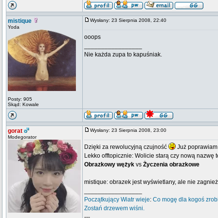
mistique
Wysłany: 23 Sierpnia 2008, 22:40
Yoda
ooops
_________________
Nie każda zupa to kapuśniak.
Posty: 905
Skąd: Kowale
gorat
Wysłany: 23 Sierpnia 2008, 23:00
Modegorator
Dzięki za rewolucyjną czujność
Już poprawiam
Lekko offtopicznie: Wolicie starą czy nową nazwę 
Obrazkowy wężyk
vs
Życzenia obrazkowe
mistique: obrazek jest wyświetlany, ale nie zagnie
_________________
Początkujący
Wiatr wieje
:
Co mogę dla kogoś zrob
Zostań drzewem wiśni.
---