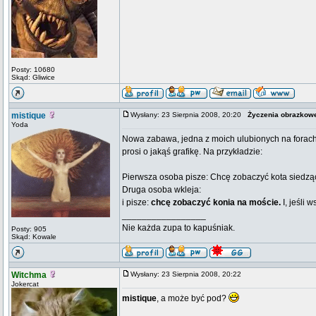
Posty: 10680
Skąd: Gliwice
mistique
Wysłany: 23 Sierpnia 2008, 20:20
Życzenia obrazkow
Yoda
Nowa zabawa, jedna z moich ulubionych na forach. 
prosi o jakąś grafikę. Na przykładzie:
Pierwsza osoba pisze: Chcę zobaczyć kota siedzą
Druga osoba wkleja:
i pisze:
chcę zobaczyć konia na moście.
I, jeśli 
_________________
Nie każda zupa to kapuśniak.
Posty: 905
Skąd: Kowale
Witchma
Wysłany: 23 Sierpnia 2008, 20:22
Jokercat
mistique
, a może być pod?