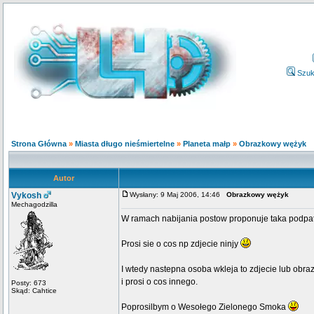
Szuk
Strona Główna
»
Miasta długo nieśmiertelne
»
Planeta małp
»
Obrazkowy wężyk
Autor
Vykosh
Wysłany: 9 Maj 2006, 14:46
Obrazkowy wężyk
Mechagodzilla
W ramach nabijania postow proponuje taka podpat
Prosi sie o cos np zdjecie ninjy
I wtedy nastepna osoba wkleja to zdjecie lub obra
i prosi o cos innego.
Posty: 673
Skąd: Cahtice
Poprosilbym o Wesołego Zielonego Smoka