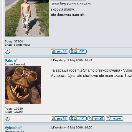
Jesteśmy z And alpakami
i kopyta mamy,
nie dorówna nam nikt!
Posty: 37804
Skąd: Sandomierz
Pako
Wysłany: 9 Maj 2006, 16:41
Adam Zamoyski
Ta zabawa rodem z Shamo przekopiowana - Vykosh
A zabawa fajna, ale chwilowo nie mam czasu. I uwi
Posty: 10680
Skąd: Gliwice
Vykosh
Wysłany: 9 Maj 2006, 16:55
Mechagodzilla