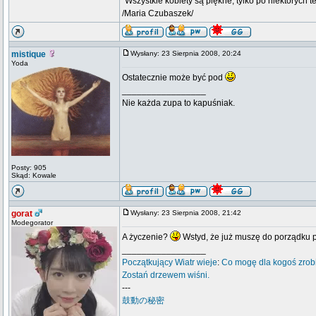
"Wszystkie kobiety są piękne, tylko po niektórych t
/Maria Czubaszek/
mistique
Wysłany: 23 Sierpnia 2008, 20:24
Yoda
Ostatecznie może być pod
_________________
Nie każda zupa to kapuśniak.
Posty: 905
Skąd: Kowale
gorat
Wysłany: 23 Sierpnia 2008, 21:42
Modegorator
A życzenie?
Wstyd, że już muszę do porządku 
_________________
Początkujący
Wiatr wieje
:
Co mogę dla kogoś zrob
Zostań drzewem wiśni.
---
鼓動の秘密