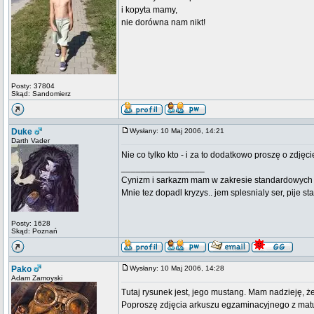
i kopyta mamy,
nie dorówna nam nikt!
Posty: 37804
Skąd: Sandomierz
Duke
Wysłany: 10 Maj 2006, 14:21
Darth Vader
Nie co tylko kto - i za to dodatkowo proszę o zdjęci
_________________
Cynizm i sarkazm mam w zakresie standardowych usł
Mnie tez dopadl kryzys.. jem splesnialy ser, pije s
Posty: 1628
Skąd: Poznań
Pako
Wysłany: 10 Maj 2006, 14:28
Adam Zamoyski
Tutaj rysunek jest, jego mustang. Mam nadzieję, że
Poproszę zdjęcia arkuszu egzaminacyjnego z matury