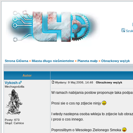
Szuk
Strona Główna
»
Miasta długo nieśmiertelne
»
Planeta małp
»
Obrazkowy wężyk
Autor
Vykosh
Wysłany: 9 Maj 2006, 14:46
Obrazkowy wężyk
Mechagodzilla
W ramach nabijania postow proponuje taka podpat
Prosi sie o cos np zdjecie ninjy
I wtedy nastepna osoba wkleja to zdjecie lub obra
i prosi o cos innego.
Posty: 673
Skąd: Cahtice
Poprosilbym o Wesołego Zielonego Smoka