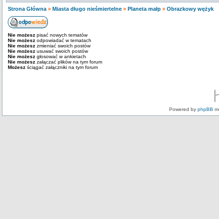
Strona Główna
»
Miasta długo nieśmiertelne
»
Planeta małp
»
Obrazkowy wężyk
Nie możesz
pisać nowych tematów
Nie możesz
odpowiadać w tematach
Nie możesz
zmieniać swoich postów
Nie możesz
usuwać swoich postów
Nie możesz
głosować w ankietach
Nie możesz
załączać plików na tym forum
Możesz
ściągać załączniki na tym forum
Powered by
phpBB
mo