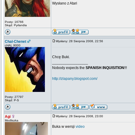
Wysłano z Atari
Posty: 16766
Skąd: Pyrlandia
Chal-Chenet
Wysłany: 28 Sierpnia 2008, 22:56
cHAL 9000
Chcę Buki.
_________________
Nobody expects the
SPANISH INQUISITION
!!!
http://zlapany.blogspot.com/
Posty: 27797
Skąd: P-S
Agi
Wysłany: 28 Sierpnia 2008, 23:00
Modliszka
Buka w wersji
video