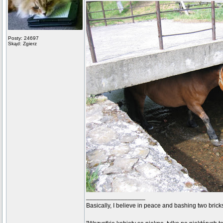
Posty: 24697
Skąd: Zgierz
_________________
Basically, I believe in peace and bashing two brick