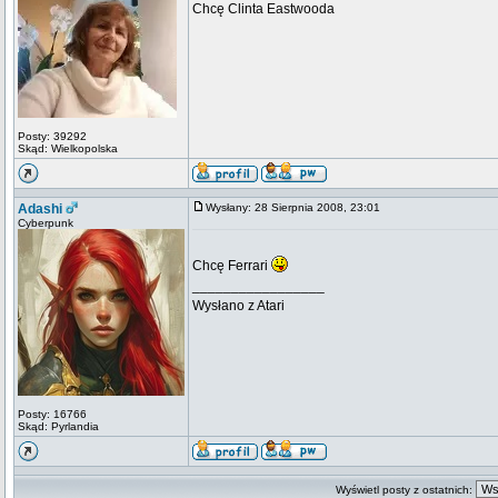
Chcę Clinta Eastwooda
Posty: 39292
Skąd: Wielkopolska
Adashi
Wysłany: 28 Sierpnia 2008, 23:01
Cyberpunk
Chcę Ferrari
_________________
Wysłano z Atari
Posty: 16766
Skąd: Pyrlandia
Wyświetl posty z ostatnich: