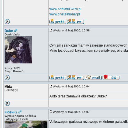
_________________
www.soniatur.w8w.pl
www.civilizationiv.pl
Duke
Wysłany: 9 Maj 2006, 15:58
Darth Vader
_________________
Cynizm i sarkazm mam w zakresie standardowych usł
Mnie tez dopadl kryzys.. jem splesnialy ser, pije s
Posty: 1628
Skąd: Poznań
Miria
Wysłany: 9 Maj 2006, 16:04
[
Usunięty
]
A kto teraz zamawia obrazek? Duke?
Fidel-F2
Wysłany: 9 Maj 2006, 16:07
Wysoki Kapłan Kościoła
Latającego Fidela
Volkswagen garbusa różowego w zielone gwiazdki
_________________