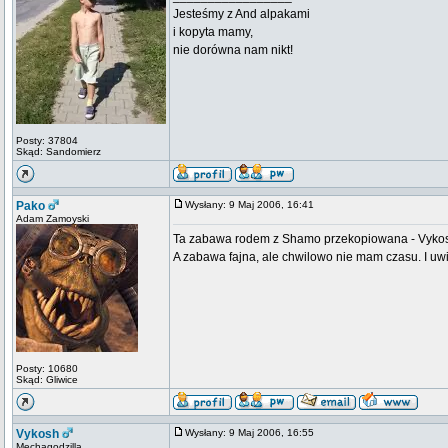
Jesteśmy z And alpakami
i kopyta mamy,
nie dorówna nam nikt!
Posty: 37804
Skąd: Sandomierz
Pako
Wysłany: 9 Maj 2006, 16:41
Adam Zamoyski
Ta zabawa rodem z Shamo przekopiowana - Vykosh
A zabawa fajna, ale chwilowo nie mam czasu. I uwi
Posty: 10680
Skąd: Gliwice
Vykosh
Wysłany: 9 Maj 2006, 16:55
Mechagodzilla