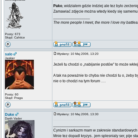
Pako
, widzialem gdzie indziej ale tez bylo zerżen
Zamawiać zdjęcie można wtedy kiedy się samemu w
_________________
The more people I meet, the more I love my battlea
Posty: 673
Skąd: Cahtice
salo
Wysłany: 10 Maj 2006, 13:20
Jaskier
Jeżeli tu chodzi o „nabijanie postów” to może wkl
A tak na poważnie to chyba nie chodzi tu o, żeby 
nie o to chodzi na tym forum ….
Posty: 60
Skąd: Praga
Duke
Wysłany: 10 Maj 2006, 13:30
Darth Vader
_________________
Cynizm i sarkazm mam w zakresie standardowych usł
Mnie tez dopadl kryzys.. jem splesnialy ser, pije s