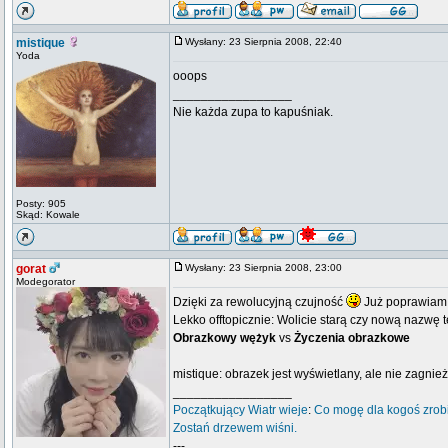
mistique
Wysłany: 23 Sierpnia 2008, 22:40
Yoda
ooops
_________________
Nie każda zupa to kapuśniak.
Posty: 905
Skąd: Kowale
gorat
Wysłany: 23 Sierpnia 2008, 23:00
Modegorator
Dzięki za rewolucyjną czujność
Już poprawiam
Lekko offtopicznie: Wolicie starą czy nową nazwę 
Obrazkowy wężyk
vs
Życzenia obrazkowe
mistique: obrazek jest wyświetlany, ale nie zagnie
_________________
Początkujący
Wiatr wieje
:
Co mogę dla kogoś zrob
Zostań drzewem wiśni.
---