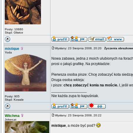
Posty: 10680
Skąd: Gliwice
mistique
Wysłany: 23 Sierpnia 2008, 20:20
Życzenia obrazkow
Yoda
Nowa zabawa, jedna z moich ulubionych na forach. 
prosi o jakąś grafikę. Na przykładzie:
Pierwsza osoba pisze: Chcę zobaczyć kota siedzą
Druga osoba wkleja:
i pisze:
chcę zobaczyć konia na moście.
I, jeśli 
_________________
Nie każda zupa to kapuśniak.
Posty: 905
Skąd: Kowale
Witchma
Wysłany: 23 Sierpnia 2008, 20:22
Jokercat
mistique
, a może być pod?