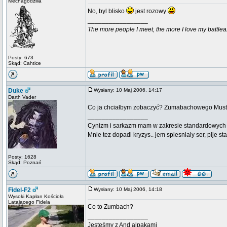
Mechagodzilla
No, byl blisko
jest rozowy
_________________
The more people I meet, the more I love my battlea
Posty: 673
Skąd: Cahtice
Duke
Wysłany: 10 Maj 2006, 14:17
Darth Vader
Co ja chciałbym zobaczyć? Zumabachowego Mus
_________________
Cynizm i sarkazm mam w zakresie standardowych usł
Mnie tez dopadl kryzys.. jem splesnialy ser, pije s
Posty: 1628
Skąd: Poznań
Fidel-F2
Wysłany: 10 Maj 2006, 14:18
Wysoki Kapłan Kościoła
Latającego Fidela
Co to Zumbach?
_________________
Jesteśmy z And alpakami