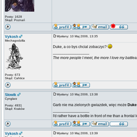
Posty: 1628
Skąd: Poznań
Vykosh
Wysłany: 10 Maj 2006, 13:35
Mechagodzilla
Duke, a co bys chcial zobaczyc?
_________________
The more people I meet, the more I love my battlea
Posty: 673
Skąd: Cahtice
Słowik
Wysłany: 10 Maj 2006, 13:38
Cynglarz
Garb nie ma zielonych gwiazdek, więc może
Duk
Posty: 4931
Skąd: Kraków
_________________
I'd rather have a bottle in front of me than a frontal
Vykosh
Wysłany: 10 Maj 2006, 13:39