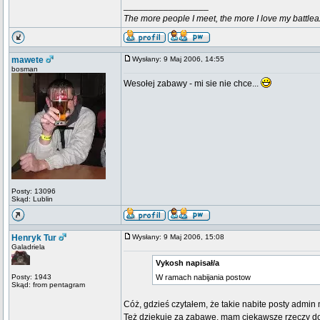
_________________
The more people I meet, the more I love my battlea
mawete
Wysłany: 9 Maj 2006, 14:55
bosman
Wesołej zabawy - mi sie nie chce...
Posty: 13096
Skąd: Lublin
Henryk Tur
Wysłany: 9 Maj 2006, 15:08
Galadriela
Vykosh napisał/a
Posty: 1943
W ramach nabijania postow
Skąd: from pentagram
Cóż, gdzieś czytałem, że takie nabite posty admi
Też dziękuję za zabawę, mam ciekawsze rzeczy do