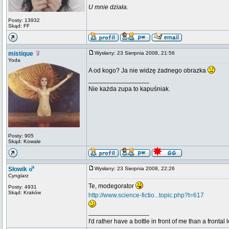
U mnie działa.
Posty: 13932
Skąd: FF
mistique
Wysłany: 23 Sierpnia 2008, 21:56
Yoda
A od kogo? Ja nie widzę żadnego obrazka
_________________
Nie każda zupa to kapuśniak.
Posty: 905
Skąd: Kowale
Słowik
Wysłany: 23 Sierpnia 2008, 22:26
Cynglarz
Te, modegorator
Posty: 4931
Skąd: Kraków
http://www.science-fictio...topic.php?t=617
_________________
I'd rather have a bottle in front of me than a frontal