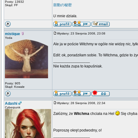
Posty: 13932
鼓動の秘密
Skąd: FF
U mnie działa.
mistique
Wysłany: 23 Sierpnia 2008, 23:08
Yoda
Ale ja w poście Witchmy w ogóle nie widzę nic, tylk
Edit: ok, poradziłam sobie. To Witchma, gdzie to ż
_________________
Nie każda zupa to kapuśniak.
Posty: 905
Skąd: Kowale
Adashi
Wysłany: 28 Sierpnia 2008, 22:34
Cyberpunk
Załóżmy, że
Witchma
chciała na Hel
Się chyba 
Poproszę okręt podwodny, o!
_________________