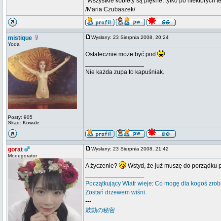
"Wszystkie kobiety są piękne, tylko po niektórych t
/Maria Czubaszek/
mistique
Wysłany: 23 Sierpnia 2008, 20:24
Yoda
Ostatecznie może być pod
_________________
Nie każda zupa to kapuśniak.
Posty: 905
Skąd: Kowale
gorat
Wysłany: 23 Sierpnia 2008, 21:42
Modegorator
A życzenie?
Wstyd, że już muszę do porządku 
_________________
Początkujący
Wiatr wieje
:
Co mogę dla kogoś zrob
Zostań drzewem wiśni.
---
鼓動の秘密