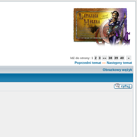
Idź do strony:
1
2
3
«»
38
39
40
»
Poprzedni temat
Następny temat
«»
Obrazkowy wężyk