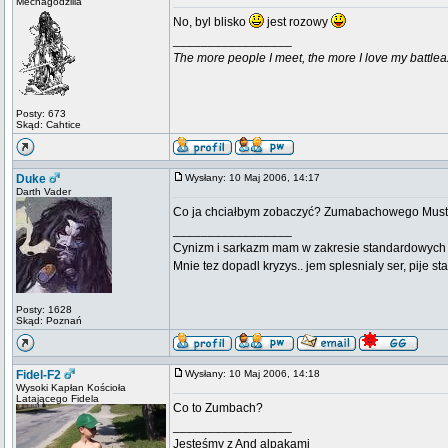
Mechagodzilla
No, byl blisko
jest rozowy
_________________
The more people I meet, the more I love my battlea
Posty: 673
Skąd: Cahtice
Duke
Wysłany: 10 Maj 2006, 14:17
Darth Vader
Co ja chciałbym zobaczyć? Zumabachowego Mus
_________________
Cynizm i sarkazm mam w zakresie standardowych usł
Mnie tez dopadl kryzys.. jem splesnialy ser, pije s
Posty: 1628
Skąd: Poznań
Fidel-F2
Wysłany: 10 Maj 2006, 14:18
Wysoki Kapłan Kościoła
Latającego Fidela
Co to Zumbach?
_________________
Jesteśmy z And alpakami