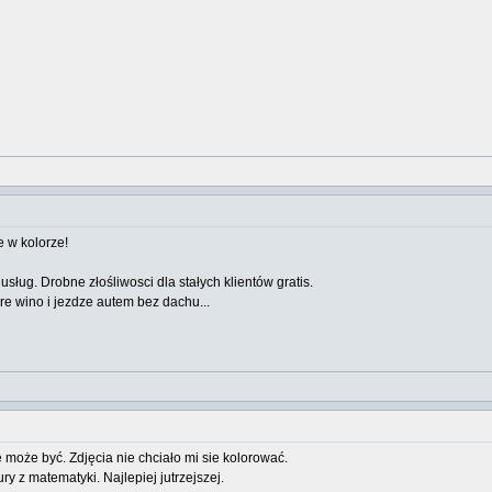
e w kolorze!
ug. Drobne złośliwosci dla stałych klientów gratis.
tare wino i jezdze autem bez dachu...
 może być. Zdjęcia nie chciało mi sie kolorować.
 z matematyki. Najlepiej jutrzejszej.