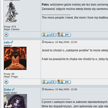
Pako
, widzialem gdzie indziej ale tez bylo zerżen
Zamawiać zdjęcie można wtedy kiedy się samemu w
_________________
The more people I meet, the more I love my battlea
Posty: 673
Skąd: Cahtice
salo
Wysłany: 10 Maj 2006, 13:20
Jaskier
Jeżeli tu chodzi o „nabijanie postów” to może wkl
A tak na poważnie to chyba nie chodzi tu o, żeby 
Posty: 60
Skąd: Praga
Duke
Wysłany: 10 Maj 2006, 13:30
Darth Vader
_________________
Cynizm i sarkazm mam w zakresie standardowych usł
Mnie tez dopadl kryzys.. jem splesnialy ser, pije s