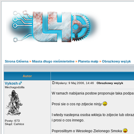
Strona Główna
»
Miasta długo nieśmiertelne
»
Planeta małp
»
Obrazkowy wężyk
Autor
Vykosh
Wysłany: 9 Maj 2006, 14:46
Obrazkowy wężyk
Mechagodzilla
W ramach nabijania postow proponuje taka podpat
Prosi sie o cos np zdjecie ninjy
I wtedy nastepna osoba wkleja to zdjecie lub obra
i prosi o cos innego.
Posty: 673
Skąd: Cahtice
Poprosilbym o Wesołego Zielonego Smoka