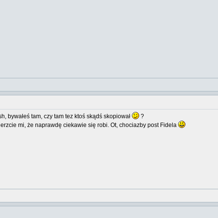
, bywałeś tam, czy tam tez ktoś skądś skopiował
?
erzcie mi, że naprawdę ciekawie się robi. Ot, chociazby post Fidela