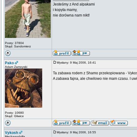
Jesteśmy z And alpakami
i kopyta mamy,
nie dorówna nam nikt!
Posty: 37804
Skąd: Sandomierz
Pako
Wysłany: 9 Maj 2006, 16:41
Adam Zamoyski
Ta zabawa rodem z Shamo przekopiowana - Vykosh
A zabawa fajna, ale chwilowo nie mam czasu. I uwi
Posty: 10680
Skąd: Gliwice
Vykosh
Wysłany: 9 Maj 2006, 16:55
Mechagodzilla