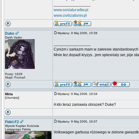
_________________
www.soniatur.w8w.pl
www.civilizationiv.pl
Duke
Wysłany: 9 Maj 2006, 15:58
Darth Vader
_________________
Cynizm i sarkazm mam w zakresie standardowych usł
Mnie tez dopadl kryzys.. jem splesnialy ser, pije s
Posty: 1628
Skąd: Poznań
Miria
Wysłany: 9 Maj 2006, 16:04
[
Usunięty
]
A kto teraz zamawia obrazek? Duke?
Fidel-F2
Wysłany: 9 Maj 2006, 16:07
Wysoki Kapłan Kościoła
Latającego Fidela
Volkswagen garbusa różowego w zielone gwiazdki
_________________