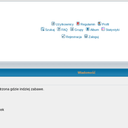
Użytkownicy
Regulamin
Profil
Szukaj
FAQ
Grupy
Album
Statystyki
Rejestracja
Zaloguj
Wiadomość
rzona gdzie indziej zabawe.
zek