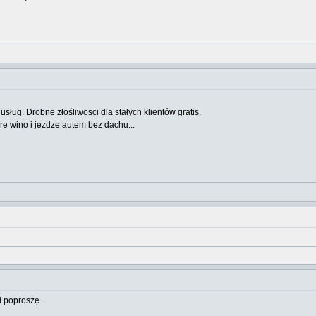
ug. Drobne złośliwosci dla stałych klientów gratis.
tare wino i jezdze autem bez dachu...
 poproszę.