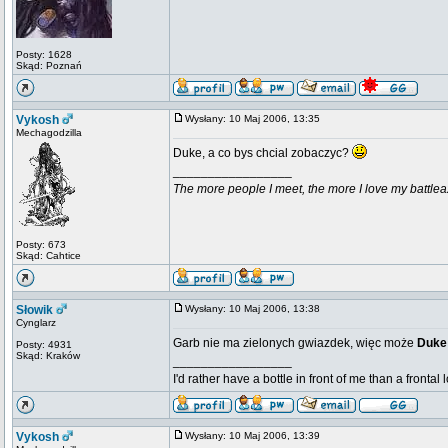
Posty: 1628
Skąd: Poznań
Vykosh
Wysłany: 10 Maj 2006, 13:35
Mechagodzilla
Duke, a co bys chcial zobaczyc?
_________________
The more people I meet, the more I love my battlea
Posty: 673
Skąd: Cahtice
Słowik
Wysłany: 10 Maj 2006, 13:38
Cynglarz
Garb nie ma zielonych gwiazdek, więc może
Duk
Posty: 4931
Skąd: Kraków
_________________
I'd rather have a bottle in front of me than a frontal
Vykosh
Wysłany: 10 Maj 2006, 13:39