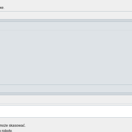
xe.
n może skasować.
 roboty.