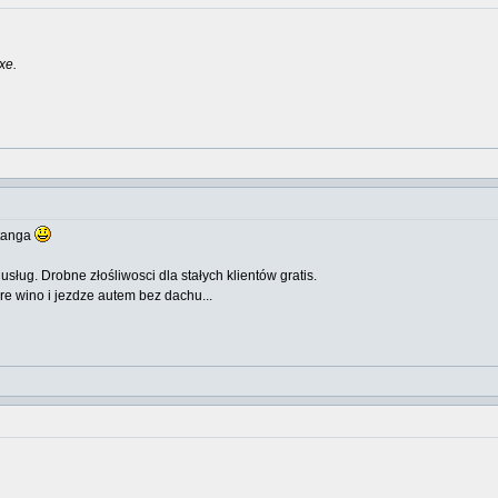
xe.
tanga
ug. Drobne złośliwosci dla stałych klientów gratis.
tare wino i jezdze autem bez dachu...