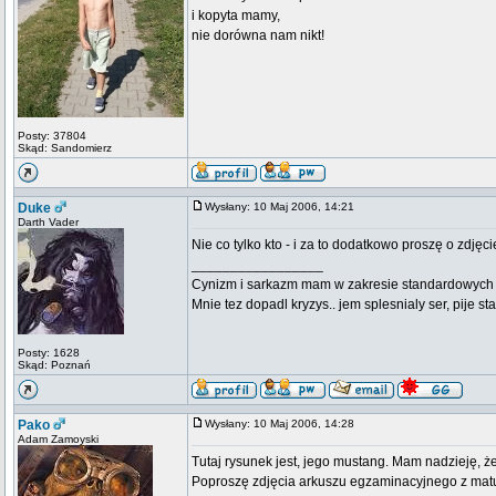
i kopyta mamy,
nie dorówna nam nikt!
Posty: 37804
Skąd: Sandomierz
Duke
Wysłany: 10 Maj 2006, 14:21
Darth Vader
Nie co tylko kto - i za to dodatkowo proszę o zdjęci
_________________
Cynizm i sarkazm mam w zakresie standardowych usł
Mnie tez dopadl kryzys.. jem splesnialy ser, pije s
Posty: 1628
Skąd: Poznań
Pako
Wysłany: 10 Maj 2006, 14:28
Adam Zamoyski
Tutaj rysunek jest, jego mustang. Mam nadzieję, że
Poproszę zdjęcia arkuszu egzaminacyjnego z matury