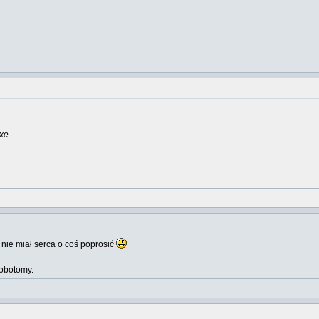
xe.
e
nie miał serca o coś poprosić
 lobotomy.