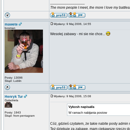
_________________
The more people I meet, the more I love my battlea
mawete
Wysłany: 9 Maj 2006, 14:55
bosman
Wesołej zabawy - mi sie nie chce...
Posty: 13096
Skąd: Lublin
Henryk Tur
Wysłany: 9 Maj 2006, 15:08
Galadriela
Vykosh napisał/a
Posty: 1943
W ramach nabijania postow
Skąd: from pentagram
Cóż, gdzieś czytałem, że takie nabite posty admi
Też dziękuję za zabawę, mam ciekawsze rzeczy do