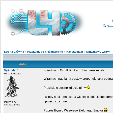
Szuk
Strona Główna
»
Miasta długo nieśmiertelne
»
Planeta małp
»
Obrazkowy wężyk
Autor
Vykosh
Wysłany: 9 Maj 2006, 14:46
Obrazkowy wężyk
Mechagodzilla
W ramach nabijania postow proponuje taka podpat
Prosi sie o cos np zdjecie ninjy
I wtedy nastepna osoba wkleja to zdjecie lub obra
i prosi o cos innego.
Posty: 673
Skąd: Cahtice
Poprosilbym o Wesołego Zielonego Smoka