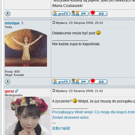
"Wszystkie kobiety są piękne, tylko po niektórych t
/Maria Czubaszek/
mistique
Wysłany: 23 Sierpnia 2008, 20:24
Yoda
Ostatecznie może być pod
_________________
Nie każda zupa to kapuśniak.
Posty: 905
Skąd: Kowale
gorat
Wysłany: 23 Sierpnia 2008, 21:42
Modegorator
A życzenie?
Wstyd, że już muszę do porządku 
_________________
Początkujący
Wiatr wieje
:
Co mogę dla kogoś zrob
Zostań drzewem wiśni.
---
鼓動の秘密