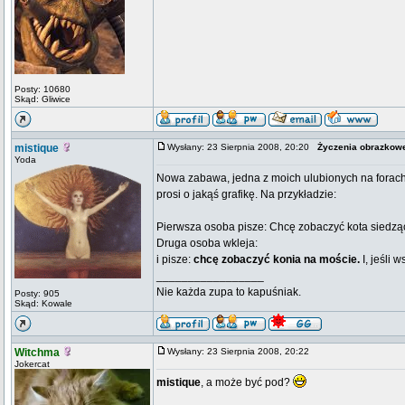
Posty: 10680
Skąd: Gliwice
mistique
Wysłany: 23 Sierpnia 2008, 20:20
Życzenia obrazkow
Yoda
Nowa zabawa, jedna z moich ulubionych na forach. 
prosi o jakąś grafikę. Na przykładzie:
Pierwsza osoba pisze: Chcę zobaczyć kota siedzą
Druga osoba wkleja:
i pisze:
chcę zobaczyć konia na moście.
I, jeśli 
_________________
Nie każda zupa to kapuśniak.
Posty: 905
Skąd: Kowale
Witchma
Wysłany: 23 Sierpnia 2008, 20:22
Jokercat
mistique
, a może być pod?