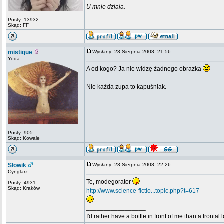
U mnie działa.
Posty: 13932
Skąd: FF
mistique
Wysłany: 23 Sierpnia 2008, 21:56
Yoda
A od kogo? Ja nie widzę żadnego obrazka
_________________
Nie każda zupa to kapuśniak.
Posty: 905
Skąd: Kowale
Słowik
Wysłany: 23 Sierpnia 2008, 22:26
Cynglarz
Te, modegorator
Posty: 4931
Skąd: Kraków
http://www.science-fictio...topic.php?t=617
_________________
I'd rather have a bottle in front of me than a frontal