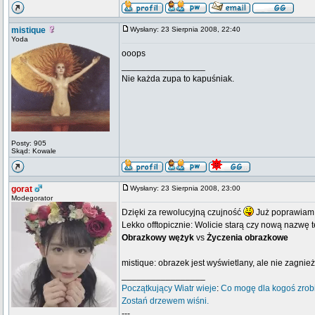
mistique
Wysłany: 23 Sierpnia 2008, 22:40
Yoda
ooops
_________________
Nie każda zupa to kapuśniak.
Posty: 905
Skąd: Kowale
gorat
Wysłany: 23 Sierpnia 2008, 23:00
Modegorator
Dzięki za rewolucyjną czujność
Już poprawiam
Lekko offtopicznie: Wolicie starą czy nową nazwę 
Obrazkowy wężyk
vs
Życzenia obrazkowe
mistique: obrazek jest wyświetlany, ale nie zagnie
_________________
Początkujący
Wiatr wieje
:
Co mogę dla kogoś zrob
Zostań drzewem wiśni.
---