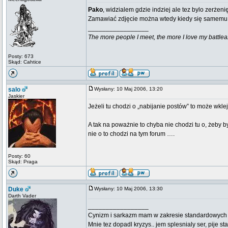
Pako
, widzialem gdzie indziej ale tez bylo zerżen
Zamawiać zdjęcie można wtedy kiedy się samemu w
_________________
The more people I meet, the more I love my battlea
Posty: 673
Skąd: Cahtice
salo
Wysłany: 10 Maj 2006, 13:20
Jaskier
Jeżeli tu chodzi o „nabijanie postów” to może wkl
A tak na poważnie to chyba nie chodzi tu o, żeby 
nie o to chodzi na tym forum ….
Posty: 60
Skąd: Praga
Duke
Wysłany: 10 Maj 2006, 13:30
Darth Vader
_________________
Cynizm i sarkazm mam w zakresie standardowych usł
Mnie tez dopadl kryzys.. jem splesnialy ser, pije s