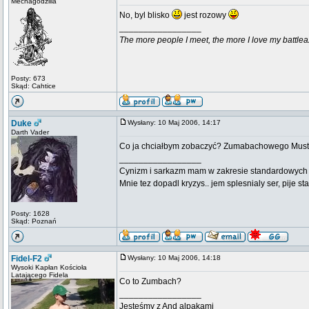
Mechagodzilla
No, byl blisko
jest rozowy
_________________
The more people I meet, the more I love my battlea
Posty: 673
Skąd: Cahtice
Duke
Wysłany: 10 Maj 2006, 14:17
Darth Vader
Co ja chciałbym zobaczyć? Zumabachowego Mus
_________________
Cynizm i sarkazm mam w zakresie standardowych usł
Mnie tez dopadl kryzys.. jem splesnialy ser, pije s
Posty: 1628
Skąd: Poznań
Fidel-F2
Wysłany: 10 Maj 2006, 14:18
Wysoki Kapłan Kościoła
Latającego Fidela
Co to Zumbach?
_________________
Jesteśmy z And alpakami