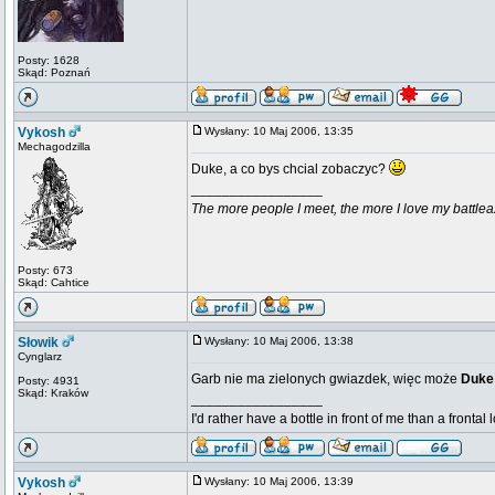
Posty: 1628
Skąd: Poznań
Vykosh
Wysłany: 10 Maj 2006, 13:35
Mechagodzilla
Duke, a co bys chcial zobaczyc?
_________________
The more people I meet, the more I love my battlea
Posty: 673
Skąd: Cahtice
Słowik
Wysłany: 10 Maj 2006, 13:38
Cynglarz
Garb nie ma zielonych gwiazdek, więc może
Duk
Posty: 4931
Skąd: Kraków
_________________
I'd rather have a bottle in front of me than a frontal
Vykosh
Wysłany: 10 Maj 2006, 13:39