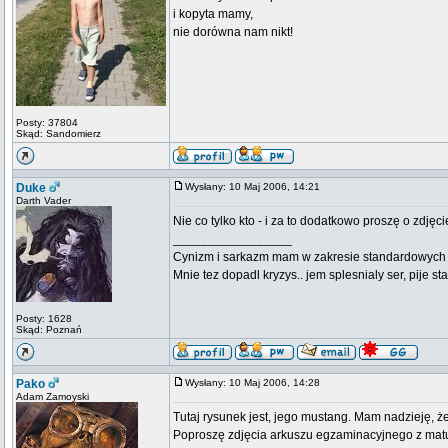
i kopyta mamy,
nie dorówna nam nikt!
Posty: 37804
Skąd: Sandomierz
Duke
Wysłany: 10 Maj 2006, 14:21
Darth Vader
Nie co tylko kto - i za to dodatkowo proszę o zdjęci
_________________
Cynizm i sarkazm mam w zakresie standardowych usł
Mnie tez dopadl kryzys.. jem splesnialy ser, pije s
Posty: 1628
Skąd: Poznań
Pako
Wysłany: 10 Maj 2006, 14:28
Adam Zamoyski
Tutaj rysunek jest, jego mustang. Mam nadzieję, że
Poproszę zdjęcia arkuszu egzaminacyjnego z matury