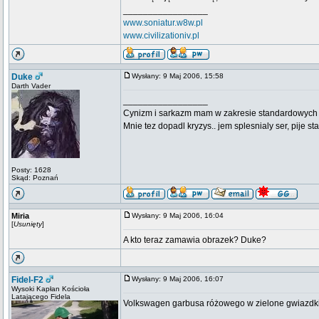
_________________
www.soniatur.w8w.pl
www.civilizationiv.pl
Duke
Wysłany: 9 Maj 2006, 15:58
Darth Vader
_________________
Cynizm i sarkazm mam w zakresie standardowych usł
Mnie tez dopadl kryzys.. jem splesnialy ser, pije s
Posty: 1628
Skąd: Poznań
Miria
Wysłany: 9 Maj 2006, 16:04
[
Usunięty
]
A kto teraz zamawia obrazek? Duke?
Fidel-F2
Wysłany: 9 Maj 2006, 16:07
Wysoki Kapłan Kościoła
Latającego Fidela
Volkswagen garbusa różowego w zielone gwiazdki
_________________