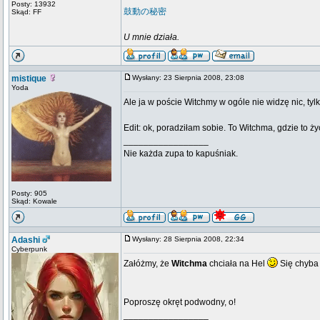
Posty: 13932
鼓動の秘密
Skąd: FF
U mnie działa.
mistique
Wysłany: 23 Sierpnia 2008, 23:08
Yoda
Ale ja w poście Witchmy w ogóle nie widzę nic, tylk
Edit: ok, poradziłam sobie. To Witchma, gdzie to ż
_________________
Nie każda zupa to kapuśniak.
Posty: 905
Skąd: Kowale
Adashi
Wysłany: 28 Sierpnia 2008, 22:34
Cyberpunk
Załóżmy, że
Witchma
chciała na Hel
Się chyba 
Poproszę okręt podwodny, o!
_________________