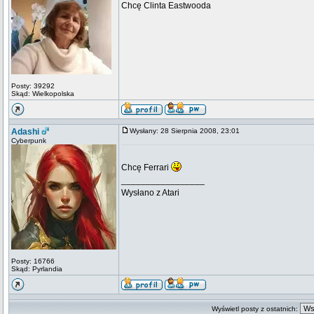
Chcę Clinta Eastwooda
Posty: 39292
Skąd: Wielkopolska
Adashi
Wysłany: 28 Sierpnia 2008, 23:01
Cyberpunk
Chcę Ferrari
_________________
Wysłano z Atari
Posty: 16766
Skąd: Pyrlandia
Wyświetl posty z ostatnich: