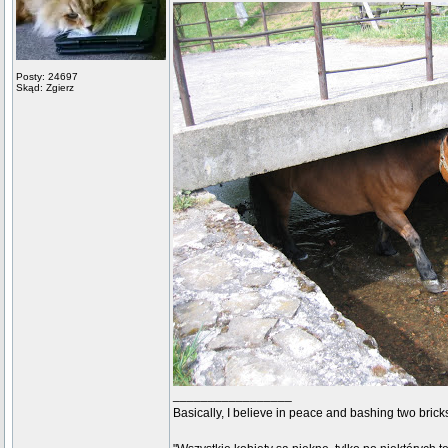
Posty: 24697
Skąd: Zgierz
_________________
Basically, I believe in peace and bashing two brick