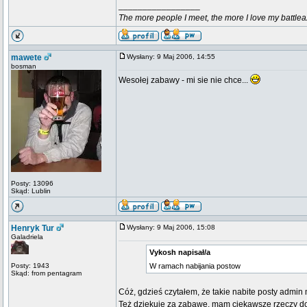
_________________
The more people I meet, the more I love my battlea
mawete
Wysłany: 9 Maj 2006, 14:55
bosman
Wesołej zabawy - mi sie nie chce...
Posty: 13096
Skąd: Lublin
Henryk Tur
Wysłany: 9 Maj 2006, 15:08
Galadriela
Vykosh napisał/a
Posty: 1943
W ramach nabijania postow
Skąd: from pentagram
Cóż, gdzieś czytałem, że takie nabite posty admi
Też dziękuję za zabawę, mam ciekawsze rzeczy do