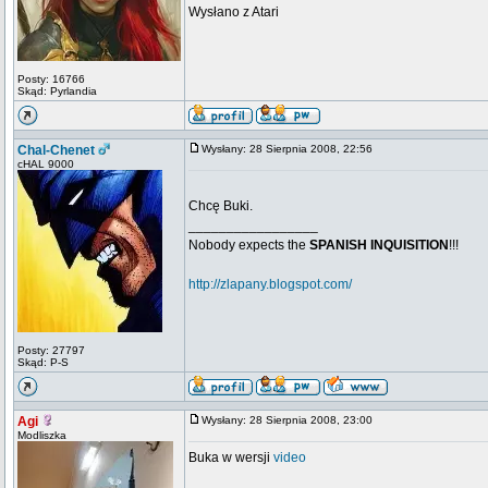
Wysłano z Atari
Posty: 16766
Skąd: Pyrlandia
Chal-Chenet
Wysłany: 28 Sierpnia 2008, 22:56
cHAL 9000
Chcę Buki.
_________________
Nobody expects the
SPANISH INQUISITION
!!!
http://zlapany.blogspot.com/
Posty: 27797
Skąd: P-S
Agi
Wysłany: 28 Sierpnia 2008, 23:00
Modliszka
Buka w wersji
video