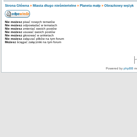
Strona Główna
»
Miasta długo nieśmiertelne
»
Planeta małp
»
Obrazkowy wężyk
Nie możesz
pisać nowych tematów
Nie możesz
odpowiadać w tematach
Nie możesz
zmieniać swoich postów
Nie możesz
usuwać swoich postów
Nie możesz
głosować w ankietach
Nie możesz
załączać plików na tym forum
Możesz
ściągać załączniki na tym forum
Powered by
phpBB
mo