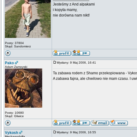
Jesteśmy z And alpakami
i kopyta mamy,
nie dorówna nam nikt!
Posty: 37804
Skąd: Sandomierz
Pako
Wysłany: 9 Maj 2006, 16:41
Adam Zamoyski
Ta zabawa rodem z Shamo przekopiowana - Vykosh
A zabawa fajna, ale chwilowo nie mam czasu. I uwi
Posty: 10680
Skąd: Gliwice
Vykosh
Wysłany: 9 Maj 2006, 16:55
Mechagodzilla