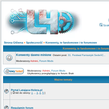
Szuk
Strona Główna
»
Społeczność
»
Konwenty, te fandomowe i te forumowe
Konwenty, te fandomowe i te foru
Konwenty dawno minione
Ostatni post:
31. Festiwal Fantastyki SedeńC...
Moderatorzy
Admini
,
Forum Mods
Moderatorzy:
Admini
,
Forum Mods
Użytkownicy przeglądający to forum: Brak
Ważne tematy
Portal Latająca-Holera.pl
[
Idź do strony:
1
...
3
,
4
,
5
]
Regulamin forum