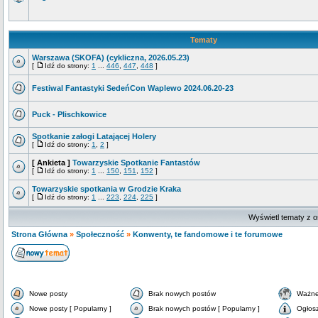
Tematy
Warszawa (SKOFA) (cykliczna, 2026.05.23)
[
Idź do strony:
1
...
446
,
447
,
448
]
Festiwal Fantastyki SedeńCon Waplewo 2024.06.20-23
Puck - Plischkowice
Spotkanie załogi Latającej Holery
[
Idź do strony:
1
,
2
]
[ Ankieta ]
Towarzyskie Spotkanie Fantastów
[
Idź do strony:
1
...
150
,
151
,
152
]
Towarzyskie spotkania w Grodzie Kraka
[
Idź do strony:
1
...
223
,
224
,
225
]
Wyświetl tematy z o
Strona Główna
»
Społeczność
»
Konwenty, te fandomowe i te forumowe
Nowe posty
Brak nowych postów
Ważne
Nowe posty [ Popularny ]
Brak nowych postów [ Popularny ]
Ogłos