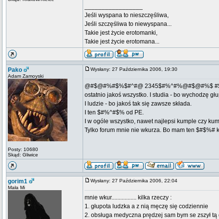
_________________
Jeśli wyspana to nieszczęśliwa,
Jeśli szczęśliwa to niewyspana...
Takie jest życie erotomanki,
Takie jest życie erotomana...
Pako
Wysłany: 27 Października 2006, 19:30
Adam Zamoyski
@#$@#%#$%$#^#@ 2345$#%^#%@#$@#%$ 
ostatnio jakoś wszystko. I studia - bo wychodzę gł
I ludzie - bo jakoś tak się zawsze składa.
I ten $#%^#$% od PE.
I w ogóle wszystko, nawet najlepsi kumple czy kum
Tylko forum mnie nie wkurza. Bo mam ten $#$%# krzy
Posty: 10680
Skąd: Gliwice
gorim1
Wysłany: 27 Października 2006, 22:04
Mała Mi
mnie wkur................. kilka rzeczy :
1. głupota ludzka a z nią męczę się codziennie
2. obsługa medyczna prędzej sam bym se zszył tą g