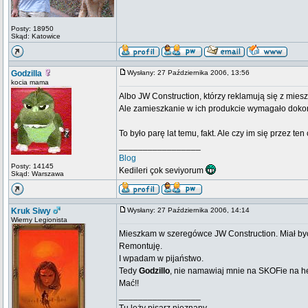
Posty: 18950
Skąd: Katowice
Godzilla
Wysłany: 27 Października 2006, 13:56
kocia mama
Albo JW Construction, którzy reklamują się z miesz
Ale zamieszkanie w ich produkcie wymagało dok
To było parę lat temu, fakt. Ale czy im się przez te
_________________
Blog
Posty: 14145
Kedileri çok seviyorum
Skąd: Warszawa
Kruk Siwy
Wysłany: 27 Października 2006, 14:14
Wierny Legionista
Mieszkam w szeregówce JW Construction. Miał być t
Remontuję.
I wpadam w pijaństwo.
Tedy
Godzillo
, nie namawiaj mnie na SKOFie na h
Mać!!
_________________