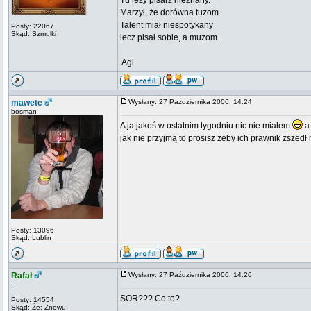
Tu leży pisarz nieznany.
Marzył, że dorówna tuzom.
Talent miał niespotykany
Posty: 22067
Skąd: Szmulki
lecz pisał sobie, a muzom.
 Agi
mawete
Wysłany: 27 Października 2006, 14:24
bosman
A ja jakoś w ostatnim tygodniu nic nie miałem
a 
jak nie przyjmą to prosisz zeby ich prawnik zszedł 
Posty: 13096
Skąd: Lublin
Rafał
Wysłany: 27 Października 2006, 14:26
.
SOR??? Co to?
Posty: 14554
Skąd: Że: Znowu: