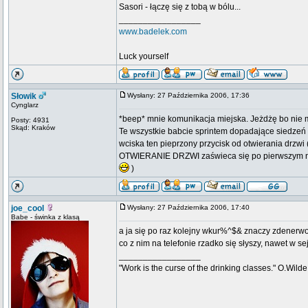
Sasori - łączę się z tobą w bólu...
_________________
www.badelek.com
Luck yourself
Słowik
Wysłany: 27 Października 2006, 17:36
Cynglarz
*beep* mnie komunikacja miejska. Jeżdżę bo nie m
Posty: 4931
Skąd: Kraków
Te wszystkie babcie sprintem dopadające siedzeń 
wciska ten pieprzony przycisk od otwierania drzwi 
OTWIERANIE DRZWI zaświeca się po pierwszym naciś
)
joe_cool
Wysłany: 27 Października 2006, 17:40
Babe - świnka z klasą
a ja się po raz kolejny wkur%^$& znaczy zdenerwo
co z nim na telefonie rzadko się słyszy, nawet w s
_________________
"Work is the curse of the drinking classes." O.Wilde