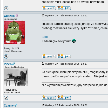
zapisany. Musi jechać pan do swojej przychodni..
Godzilla
Wysłany: 27 Października 2006, 12:52
kocia mama
I dlatego bardzo chwalę swoją pracę, że nam wyku
drobną) rodzina też się leczy. Tylko **** mać, co m
_________________
Blog
Kedileri çok seviyorum
Posty: 14145
Skąd: Warszawa
Piech
Wysłany: 27 Października 2006, 13:17
Hieronim Berbelek
Za pieniądze, które płacimy na ZUS, moglibyśmy kup
darmozjadów na państwowych etatach. Nie jest to 
_________________
Nie wyrabiam psychicznie, gdy skarpetki są nie do 
Posty: 3569
Skąd: Poznań
Czarny
Wysłany: 27 Października 2006, 13:21