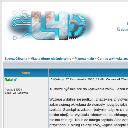
Szuk
Strona Główna
»
Miasta długo nieśmiertelne
»
Planeta małp
»
Co nas wk***wia, zna
Autor
Rafał
Wysłany: 27 Października 2006, 12:49
Co nas wk***wia
.
Tu może być miejsce do wylewania żalów. Jeżeli z
Posty: 14554
Skąd: Że: Znowu:
Wczoraj wybitnie się podku.... znaczy się, zirytow
zakrwawioną ok kolana do skarpety nogą, bo jakiś 
szpitala. Stamtąd uzyskałem jedynie radę, że chiru
doktor obejżała, wypisała skierowanie do chirurga, 
nie ma chirurgii. No to do innego szpitala. Albo c
przychodni. Chirurg założył szwy, wypisał receptę 