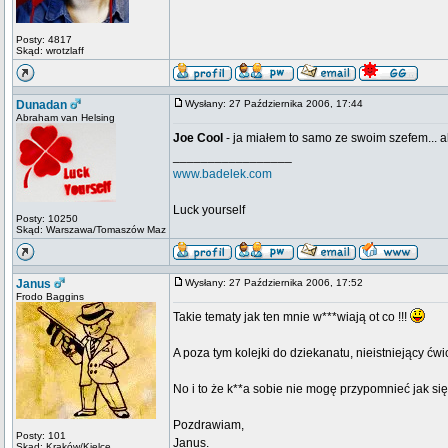
Posty: 4817
Skąd: wrotzlaff
Dunadan
Wysłany: 27 Października 2006, 17:44
Abraham van Helsing
Joe Cool
- ja miałem to samo ze swoim szefem... ale
_________________
www.badelek.com
Luck yourself
Posty: 10250
Skąd: Warszawa/Tomaszów Maz
Janus
Wysłany: 27 Października 2006, 17:52
Frodo Baggins
Takie tematy jak ten mnie w***wiają ot co !!!
A poza tym kolejki do dziekanatu, nieistniejący ćwicz
No i to że k**a sobie nie mogę przypomnieć jak się
Pozdrawiam,
Posty: 101
Janus.
Skąd: Kraków/Kielce