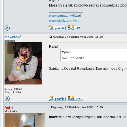
o tym?
Może by się tak zbiorowo zebrać i powiedzieć złod
_________________
www.soniatur.w8w.pl
www.civilizationiv.pl
mawete
Wysłany: 27 Października 2006, 15:26
bosman
Rafał
Cytat
SOR??? Co to?
Szpitalny Oddział Ratunkowy. Tam nie mogą Cię ni
Posty: 13096
Skąd: Lublin
Agi
Wysłany: 27 Października 2006, 15:29
Modliszka
mawete
nie w każdym szpitalu taki oddział jest. T