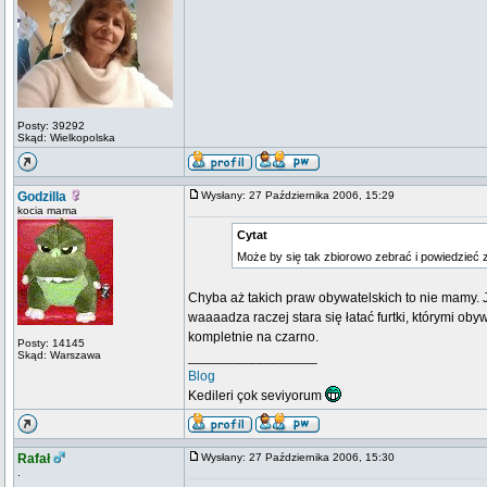
Posty: 39292
Skąd: Wielkopolska
Godzilla
Wysłany: 27 Października 2006, 15:29
kocia mama
Cytat
Może by się tak zbiorowo zebrać i powiedzieć 
Chyba aż takich praw obywatelskich to nie mamy.
waaaadza raczej stara się łatać furtki, którymi ob
kompletnie na czarno.
Posty: 14145
Skąd: Warszawa
_________________
Blog
Kedileri çok seviyorum
Rafał
Wysłany: 27 Października 2006, 15:30
.