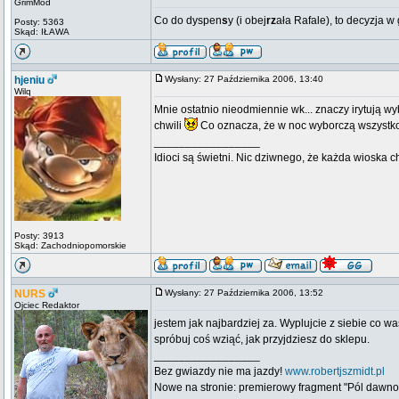
GrimMod
Co do dyspen
s
y (i obej
rz
ała Rafale), to decyzja w
Posty: 5363
Skąd: IŁAWA
hjeniu
Wysłany: 27 Października 2006, 13:40
Wilq
Mnie ostatnio nieodmiennie wk... znaczy irytują wyb
chwili
Co oznacza, że w noc wyborczą wszystko s
_________________
Idioci są świetni. Nic dziwnego, że każda wioska 
Posty: 3913
Skąd: Zachodniopomorskie
NURS
Wysłany: 27 Października 2006, 13:52
Ojciec Redaktor
jestem jak najbardziej za. Wyplujcie z siebie co wa
spróbuj coś wziąć, jak przyjdziesz do sklepu.
_________________
Bez gwiazdy nie ma jazdy!
www.robertjszmidt.pl
Nowe na stronie: premierowy fragment "Pól dawno