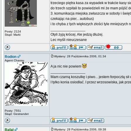
trzeciego piętra kasa za wypadek w trakcie kasy si
do trzech szpitali to powiedzieli mi że mam pójść d
3. komunikacja miejska zwłaszcza w soboty i święt
czekając na pier... autobus)
i to chyba z tych większych złości tyle mniejszych
_________________
Posty: 2124
Otyli żyją krócej. Ale jedzą dłużej.
Skąd: Marki
Lec myśli nieuczesane
Rodion
Wysłany: 28 Października 2006, 01:34
Agent Chaosu
A ja nic nie powiem
_________________
Mam czarną koszulkę i piwo... jestem forpocztą sił
I tylko konia osiodłać. I przez wrzosowiska, jak prze
Posty: 7551
Skąd: Gestrandet
Rafał
Wysłany: 28 Października 2006, 09:38