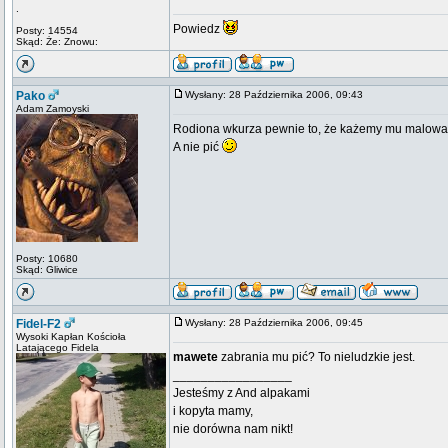
.
Powiedz
Posty: 14554
Skąd: Że: Znowu:
Pako
Wysłany: 28 Października 2006, 09:43
Adam Zamoyski
Rodiona wkurza pewnie to, że każemy mu malować
A nie pić
Posty: 10680
Skąd: Gliwice
Fidel-F2
Wysłany: 28 Października 2006, 09:45
Wysoki Kapłan Kościoła
Latającego Fidela
mawete
zabrania mu pić? To nieludzkie jest.
_________________
Jesteśmy z And alpakami
i kopyta mamy,
nie dorówna nam nikt!