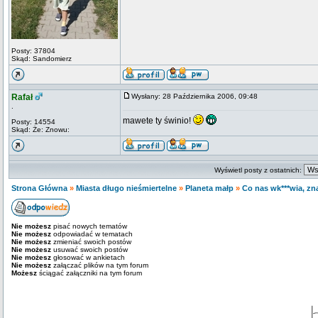
Posty: 37804
Skąd: Sandomierz
Rafał
Wysłany: 28 Października 2006, 09:48
.
mawete ty świnio!
Posty: 14554
Skąd: Że: Znowu:
Wyświetl posty z ostatnich:
Strona Główna
»
Miasta długo nieśmiertelne
»
Planeta małp
»
Co nas wk***wia, zna
Nie możesz
pisać nowych tematów
Nie możesz
odpowiadać w tematach
Nie możesz
zmieniać swoich postów
Nie możesz
usuwać swoich postów
Nie możesz
głosować w ankietach
Nie możesz
załączać plików na tym forum
Możesz
ściągać załączniki na tym forum