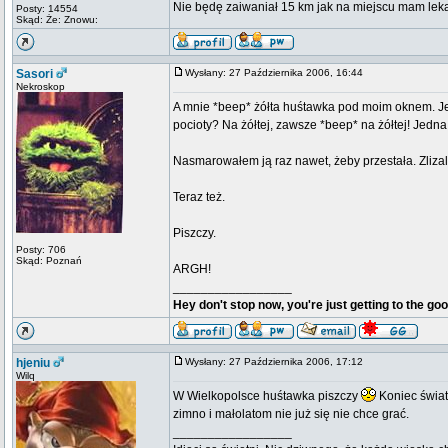
Nie będę zaiwaniał 15 km jak na miejscu mam lek
Posty: 14554
Skąd: Że: Znowu:
Sasori
Wysłany: 27 Października 2006, 16:44
Nekroskop
A mnie *beep* żółta huśtawka pod moim oknem. Jes
pocioty? Na żółtej, zawsze *beep* na żółtej! Jedn
Nasmarowałem ją raz nawet, żeby przestała. Zlizal
Teraz też.
Piszczy.
Posty: 706
Skąd: Poznań
ARGH!
_________________
Hey don't stop now, you're just getting to the goo
hjeniu
Wysłany: 27 Października 2006, 17:12
Wilq
W Wielkopolsce huśtawka piszczy
Koniec świat
zimno i małolatom nie już się nie chce grać.
_________________