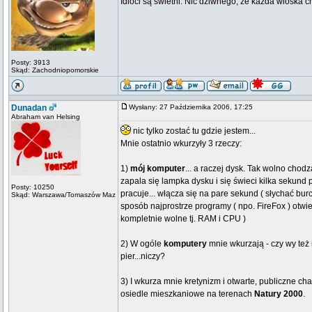
Idioci są świetni. Nic dziwnego, że każda wioska 
Posty: 3913
Skąd: Zachodniopomorskie
Dunadan
Wysłany: 27 Października 2006, 17:25
Abraham van Helsing
nic tylko zostać tu gdzie jestem...
Mnie ostatnio wkurzyły 3 rzeczy:
1)
mój komputer
... a raczej dysk. Tak wolno chod
zapala się lampka dysku i się świeci kilka sekund p
Posty: 10250
pracuje... włącza się na pare sekund ( słychać burc
Skąd: Warszawa/Tomaszów Maz
sposób najprostrze programy ( npo. FireFox ) otwie
kompletnie wolne tj. RAM i CPU )
2) W ogóle
komputery
mnie wkurzają - czy wy też 
pier...niczy?
3) I wkurza mnie kretynizm i otwarte, publiczne c
osiedle mieszkaniowe na terenach
Natury 2000
.