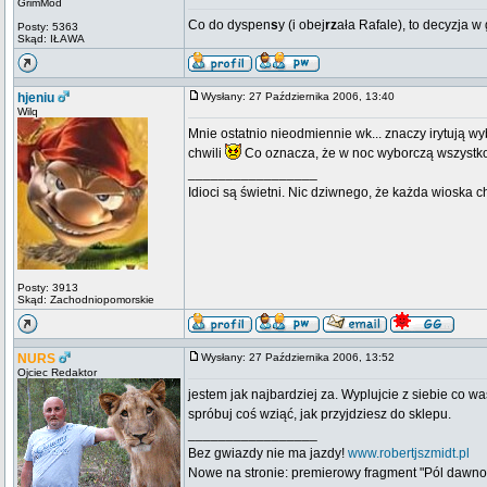
GrimMod
Co do dyspen
s
y (i obej
rz
ała Rafale), to decyzja w
Posty: 5363
Skąd: IŁAWA
hjeniu
Wysłany: 27 Października 2006, 13:40
Wilq
Mnie ostatnio nieodmiennie wk... znaczy irytują wyb
chwili
Co oznacza, że w noc wyborczą wszystko s
_________________
Idioci są świetni. Nic dziwnego, że każda wioska 
Posty: 3913
Skąd: Zachodniopomorskie
NURS
Wysłany: 27 Października 2006, 13:52
Ojciec Redaktor
jestem jak najbardziej za. Wyplujcie z siebie co wa
spróbuj coś wziąć, jak przyjdziesz do sklepu.
_________________
Bez gwiazdy nie ma jazdy!
www.robertjszmidt.pl
Nowe na stronie: premierowy fragment "Pól dawno