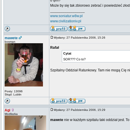
o tym?
Może by się tak zbiorowo zebrać i powiedzieć złod
_________________
www.soniatur.w8w.pl
www.civilizationiv.pl
mawete
Wysłany: 27 Października 2006, 15:26
bosman
Rafał
Cytat
SOR??? Co to?
Szpitalny Oddział Ratunkowy. Tam nie mogą Cię ni
Posty: 13096
Skąd: Lublin
Agi
Wysłany: 27 Października 2006, 15:29
Modliszka
mawete
nie w każdym szpitalu taki oddział jest. T