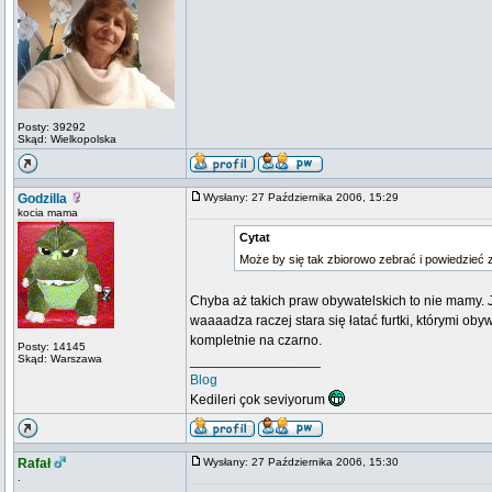
Posty: 39292
Skąd: Wielkopolska
Godzilla
Wysłany: 27 Października 2006, 15:29
kocia mama
Cytat
Może by się tak zbiorowo zebrać i powiedzieć 
Chyba aż takich praw obywatelskich to nie mamy.
waaaadza raczej stara się łatać furtki, którymi ob
kompletnie na czarno.
Posty: 14145
Skąd: Warszawa
_________________
Blog
Kedileri çok seviyorum
Rafał
Wysłany: 27 Października 2006, 15:30
.