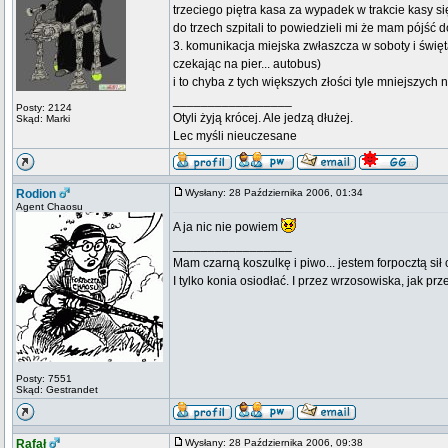
trzeciego piętra kasa za wypadek w trakcie kasy si
do trzech szpitali to powiedzieli mi że mam pójść d
3. komunikacja miejska zwłaszcza w soboty i święt
czekając na pier... autobus)
i to chyba z tych większych złości tyle mniejszych
_________________
Posty: 2124
Otyli żyją krócej. Ale jedzą dłużej.
Skąd: Marki
Lec myśli nieuczesane
Rodion
Wysłany: 28 Października 2006, 01:34
Agent Chaosu
A ja nic nie powiem
_________________
Mam czarną koszulkę i piwo... jestem forpocztą sił
I tylko konia osiodłać. I przez wrzosowiska, jak prze
Posty: 7551
Skąd: Gestrandet
Rafał
Wysłany: 28 Października 2006, 09:38