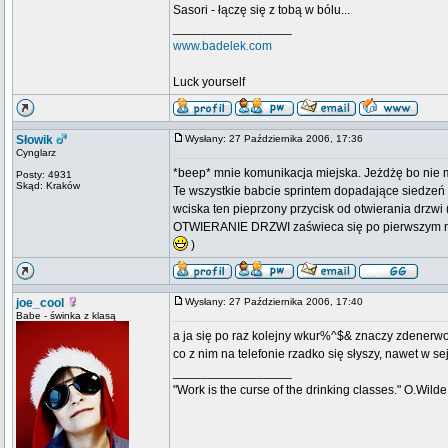
Sasori - łączę się z tobą w bólu...
_________________
www.badelek.com
Luck yourself
Słowik
Wysłany: 27 Października 2006, 17:36
Cynglarz
*beep* mnie komunikacja miejska. Jeżdżę bo nie m
Posty: 4931
Skąd: Kraków
Te wszystkie babcie sprintem dopadające siedzeń 
wciska ten pieprzony przycisk od otwierania drzwi 
OTWIERANIE DRZWI zaświeca się po pierwszym naciś
)
joe_cool
Wysłany: 27 Października 2006, 17:40
Babe - świnka z klasą
a ja się po raz kolejny wkur%^$& znaczy zdenerwo
co z nim na telefonie rzadko się słyszy, nawet w s
_________________
"Work is the curse of the drinking classes." O.Wilde