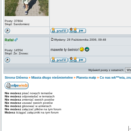
Posty: 37804
Skąd: Sandomierz
Rafał
Wysłany: 28 Października 2006, 09:48
.
mawete ty świnio!
Posty: 14554
Skąd: Że: Znowu:
Wyświetl posty z ostatnich:
Strona Główna
»
Miasta długo nieśmiertelne
»
Planeta małp
»
Co nas wk***wia, zna
Nie możesz
pisać nowych tematów
Nie możesz
odpowiadać w tematach
Nie możesz
zmieniać swoich postów
Nie możesz
usuwać swoich postów
Nie możesz
głosować w ankietach
Nie możesz
załączać plików na tym forum
Możesz
ściągać załączniki na tym forum