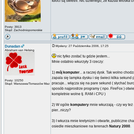
Idioci są świetni. Nic dziwnego, że każda wioska 
Posty: 3913
Skąd: Zachodniopomorskie
Dunadan
Wysłany: 27 Października 2006, 17:25
Abraham van Helsing
nic tylko zostać tu gdzie jestem...
Mnie ostatnio wkurzyły 3 rzeczy:
1)
mój komputer
... a raczej dysk. Tak wolno chod
zapala się lampka dysku i się świeci kilka sekund p
Posty: 10250
pracuje... włącza się na pare sekund ( słychać burc
Skąd: Warszawa/Tomaszów Maz
sposób najprostrze programy ( npo. FireFox ) otwie
kompletnie wolne tj. RAM i CPU )
2) W ogóle
komputery
mnie wkurzają - czy wy też 
pier...niczy?
3) I wkurza mnie kretynizm i otwarte, publiczne c
osiedle mieszkaniowe na terenach
Natury 2000
.