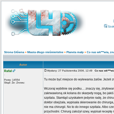
Szuk
Strona Główna
»
Miasta długo nieśmiertelne
»
Planeta małp
»
Co nas wk***wia, zna
Autor
Rafał
Wysłany: 27 Października 2006, 12:49
Co nas wk***wia
.
Tu może być miejsce do wylewania żalów. Jeżeli z
Posty: 14554
Skąd: Że: Znowu:
Wczoraj wybitnie się podku.... znaczy się, zirytow
zakrwawioną ok kolana do skarpety nogą, bo jakiś 
szpitala. Stamtąd uzyskałem jedynie radę, że chiru
doktor obejżała, wypisała skierowanie do chirurga, 
nie ma chirurgii. No to do innego szpitala. Albo c
przychodni. Chirurg założył szwy, wypisał receptę 