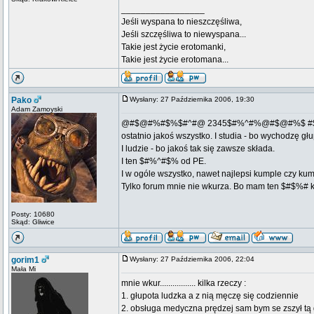
_________________
Jeśli wyspana to nieszczęśliwa,
Jeśli szczęśliwa to niewyspana...
Takie jest życie erotomanki,
Takie jest życie erotomana...
Pako
Wysłany: 27 Października 2006, 19:30
Adam Zamoyski
@#$@#%#$%$#^#@ 2345$#%^#%@#$@#%$ 
ostatnio jakoś wszystko. I studia - bo wychodzę gł
I ludzie - bo jakoś tak się zawsze składa.
I ten $#%^#$% od PE.
I w ogóle wszystko, nawet najlepsi kumple czy kum
Tylko forum mnie nie wkurza. Bo mam ten $#$%# krzy
Posty: 10680
Skąd: Gliwice
gorim1
Wysłany: 27 Października 2006, 22:04
Mała Mi
mnie wkur................. kilka rzeczy :
1. głupota ludzka a z nią męczę się codziennie
2. obsługa medyczna prędzej sam bym se zszył tą g