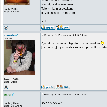
Tu leży pisarz nieznany.
Marzył, że dorówna tuzom.
Talent miał niespotykany
Posty: 22067
Skąd: Szmulki
lecz pisał sobie, a muzom.
 Agi
mawete
Wysłany: 27 Października 2006, 14:24
bosman
A ja jakoś w ostatnim tygodniu nic nie miałem
a 
jak nie przyjmą to prosisz zeby ich prawnik zszedł 
Posty: 13096
Skąd: Lublin
Rafał
Wysłany: 27 Października 2006, 14:26
.
SOR??? Co to?
Posty: 14554
Skąd: Że: Znowu: