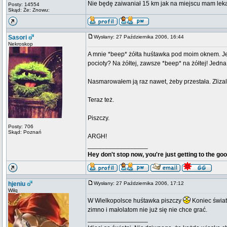
Nie będę zaiwaniał 15 km jak na miejscu mam lek
Posty: 14554
Skąd: Że: Znowu:
Sasori
Wysłany: 27 Października 2006, 16:44
Nekroskop
A mnie *beep* żółta huśtawka pod moim oknem. Jes
pocioty? Na żółtej, zawsze *beep* na żółtej! Jedn
Nasmarowałem ją raz nawet, żeby przestała. Zlizal
Teraz też.
Piszczy.
Posty: 706
Skąd: Poznań
ARGH!
_________________
Hey don't stop now, you're just getting to the goo
hjeniu
Wysłany: 27 Października 2006, 17:12
Wilq
W Wielkopolsce huśtawka piszczy
Koniec świat
zimno i małolatom nie już się nie chce grać.
_________________