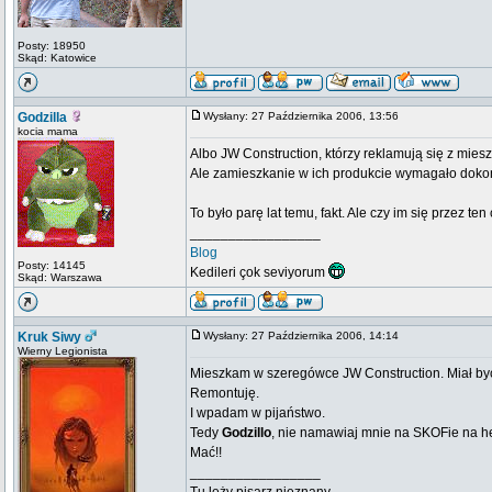
Posty: 18950
Skąd: Katowice
Godzilla
Wysłany: 27 Października 2006, 13:56
kocia mama
Albo JW Construction, którzy reklamują się z miesz
Ale zamieszkanie w ich produkcie wymagało dok
To było parę lat temu, fakt. Ale czy im się przez te
_________________
Blog
Posty: 14145
Kedileri çok seviyorum
Skąd: Warszawa
Kruk Siwy
Wysłany: 27 Października 2006, 14:14
Wierny Legionista
Mieszkam w szeregówce JW Construction. Miał być t
Remontuję.
I wpadam w pijaństwo.
Tedy
Godzillo
, nie namawiaj mnie na SKOFie na h
Mać!!
_________________