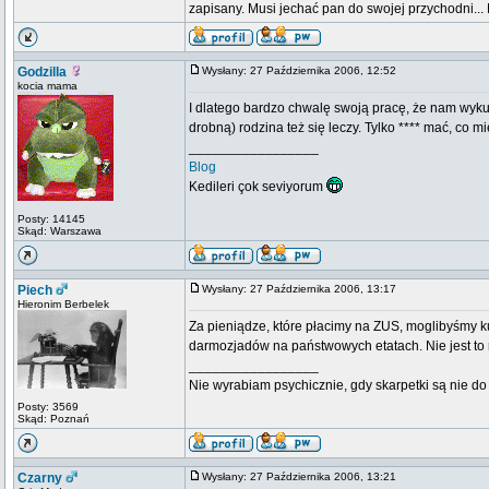
zapisany. Musi jechać pan do swojej przychodni..
Godzilla
Wysłany: 27 Października 2006, 12:52
kocia mama
I dlatego bardzo chwalę swoją pracę, że nam wyku
drobną) rodzina też się leczy. Tylko **** mać, co m
_________________
Blog
Kedileri çok seviyorum
Posty: 14145
Skąd: Warszawa
Piech
Wysłany: 27 Października 2006, 13:17
Hieronim Berbelek
Za pieniądze, które płacimy na ZUS, moglibyśmy kup
darmozjadów na państwowych etatach. Nie jest to 
_________________
Nie wyrabiam psychicznie, gdy skarpetki są nie do 
Posty: 3569
Skąd: Poznań
Czarny
Wysłany: 27 Października 2006, 13:21