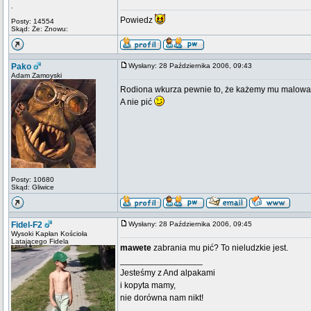
.
Powiedz
Posty: 14554
Skąd: Że: Znowu:
Pako
Wysłany: 28 Października 2006, 09:43
Adam Zamoyski
Rodiona wkurza pewnie to, że każemy mu malować
A nie pić
Posty: 10680
Skąd: Gliwice
Fidel-F2
Wysłany: 28 Października 2006, 09:45
Wysoki Kapłan Kościoła
Latającego Fidela
mawete
zabrania mu pić? To nieludzkie jest.
_________________
Jesteśmy z And alpakami
i kopyta mamy,
nie dorówna nam nikt!