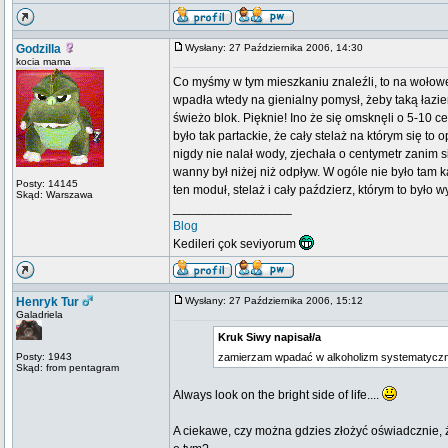
Godzilla
Wysłany: 27 Października 2006, 14:30
kocia mama
Co myśmy w tym mieszkaniu znaleźli, to na wołowej
wpadła wtedy na gienialny pomysł, żeby taką łaz
świeżo blok. Pięknie! Ino że się omsknęli o 5-10 
było tak partackie, że cały stelaż na którym się to 
nigdy nie nalał wody, zjechała o centymetr zanim 
wanny był niżej niż odpływ. W ogóle nie było tam 
Posty: 14145
ten moduł, stelaż i cały paździerz, którym to było 
Skąd: Warszawa
_________________
Blog
Kedileri çok seviyorum
Henryk Tur
Wysłany: 27 Października 2006, 15:12
Galadriela
Kruk Siwy napisał/a
Posty: 1943
zamierzam wpadać w alkoholizm systematyczni
Skąd: from pentagram
Always look on the bright side of life....
A ciekawe, czy można gdzies złożyć oświadcznie, 