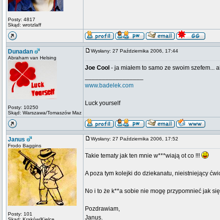
Posty: 4817
Skąd: wrotzlaff
Dunadan
Wysłany: 27 Października 2006, 17:44
Abraham van Helsing
Joe Cool
- ja miałem to samo ze swoim szefem... ale
_________________
www.badelek.com
Luck yourself
Posty: 10250
Skąd: Warszawa/Tomaszów Maz
Janus
Wysłany: 27 Października 2006, 17:52
Frodo Baggins
Takie tematy jak ten mnie w***wiają ot co !!!
A poza tym kolejki do dziekanatu, nieistniejący ćwicz
No i to że k**a sobie nie mogę przypomnieć jak się
Pozdrawiam,
Posty: 101
Janus.
Skąd: Kraków/Kielce