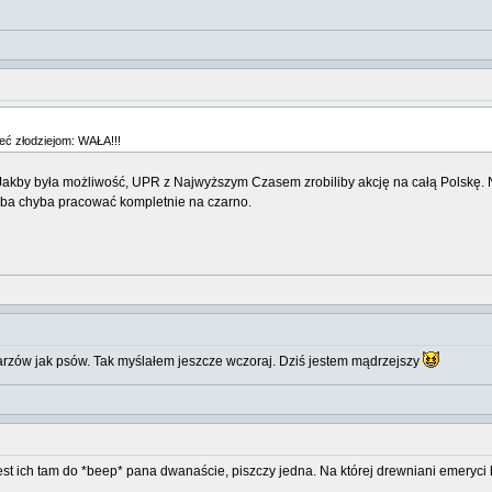
eć złodziejom: WAŁA!!!
akby była możliwość, UPR z Najwyższym Czasem zrobiliby akcję na całą Polskę. Na
zeba chyba pracować kompletnie na czarno.
arzów jak psów. Tak myślałem jeszcze wczoraj. Dziś jestem mądrzejszy
t ich tam do *beep* pana dwanaście, piszczy jedna. Na której drewniani emeryci b