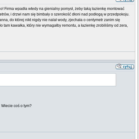
udo! Firma wpadła wtedy na gienialny pomysł, żeby taką łazienkę montować
etrów, i drzwi nam się bimbały o szerokość dłoni nad podłogą w przedpokoju.
anna, do której nikt nigdy nie nalał wody, zjechała o centymetr zanim się
ło tam kawałka, który nie wymagałby remontu, a łazienkę zrobiliśmy od zera,
. Wiecie coś o tym?