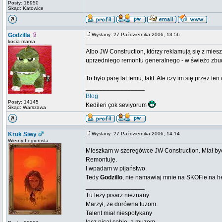
Posty: 18950
Skąd: Katowice
Godzilla
Wysłany: 27 Października 2006, 13:56
kocia mama
Albo JW Construction, którzy reklamują się z mies
uprzedniego remontu generalnego - w świeżo z
To było parę lat temu, fakt. Ale czy im się przez te
_________________
Blog
Posty: 14145
Kedileri çok seviyorum
Skąd: Warszawa
Kruk Siwy
Wysłany: 27 Października 2006, 14:14
Wierny Legionista
Mieszkam w szeregówce JW Construction. Miał być t
Remontuję.
I wpadam w pijaństwo.
Tedy
Godzillo
, nie namawiaj mnie na SKOFie na h
_________________
Tu leży pisarz nieznany.
Marzył, że dorówna tuzom.
Talent miał niespotykany