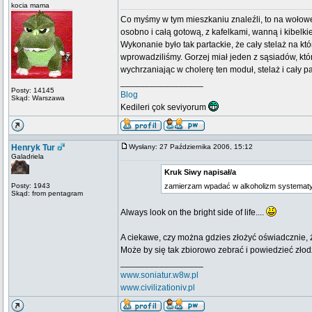
kocia mama
Co myśmy w tym mieszkaniu znaleźli, to na wołowej
osobno i całą gotową, z kafelkami, wanną i kibelk
Wykonanie było tak partackie, że cały stelaż na któ
wprowadziliśmy. Gorzej miał jeden z sąsiadów, któ
wychrzaniając w cholerę ten moduł, stelaż i cały p
_________________
Posty: 14145
Blog
Skąd: Warszawa
Kedileri çok seviyorum
Henryk Tur
Wysłany: 27 Października 2006, 15:12
Galadriela
Kruk Siwy napisał/a
Posty: 1943
zamierzam wpadać w alkoholizm systematy
Skąd: from pentagram
Always look on the bright side of life....
A ciekawe, czy można gdzies złożyć oświadcznie, 
Może by się tak zbiorowo zebrać i powiedzieć złod
_________________
www.soniatur.w8w.pl
www.civilizationiv.pl