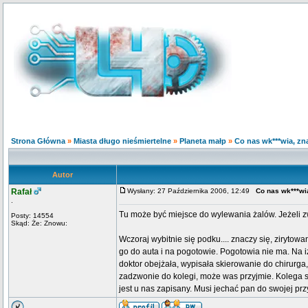
Strona Główna
»
Miasta długo nieśmiertelne
»
Planeta małp
»
Co nas wk***wia, zna
Autor
Rafał
Wysłany: 27 Października 2006, 12:49
Co nas wk***wia
.
Tu może być miejsce do wylewania żalów. Jeżeli z
Posty: 14554
Skąd: Że: Znowu:
Wczoraj wybitnie się podku.... znaczy się, zirytow
go do auta i na pogotowie. Pogotowia nie ma. Na iz
doktor obejżała, wypisała skierowanie do chirurga, a
zadzwonie do kolegi, może was przyjmie. Kolega si
jest u nas zapisany. Musi jechać pan do swojej pr