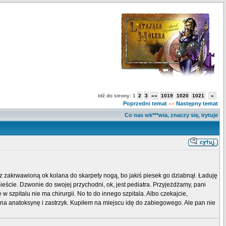
Idź do strony:
1
2
3
«»
1019
1020
1021
»
Poprzedni temat
Następny temat
«»
Co nas wk***wia, znaczy się, irytuje
, z zakrwawioną ok kolana do skarpety nogą, bo jakiś piesek go dziabnął. Ładuję
ieście. Dzwonie do swojej przychodni, ok, jest pediatra. Przyjeżdżamy, pani
 w szpitalu nie ma chirurgii. No to do innego szpitala. Albo czekajcie,
ę na anatoksynę i zastrzyk. Kupiłem na miejscu idę do zabiegowego. Ale pan nie