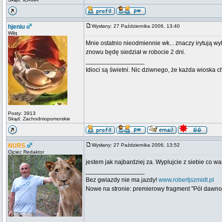
hjeniu
Wysłany: 27 Października 2006, 13:40
Wilq
Mnie ostatnio nieodmiennie wk... znaczy irytują wyb
znowu będę siedział w robocie 2 dni.
_________________
Idioci są świetni. Nic dziwnego, że każda wioska 
Posty: 3913
Skąd: Zachodniopomorskie
NURS
Wysłany: 27 Października 2006, 13:52
Ojciec Redaktor
jestem jak najbardziej za. Wyplujcie z siebie co wa
_________________
Bez gwiazdy nie ma jazdy!
www.robertjszmidt.pl
Nowe na stronie: premierowy fragment "Pól dawno