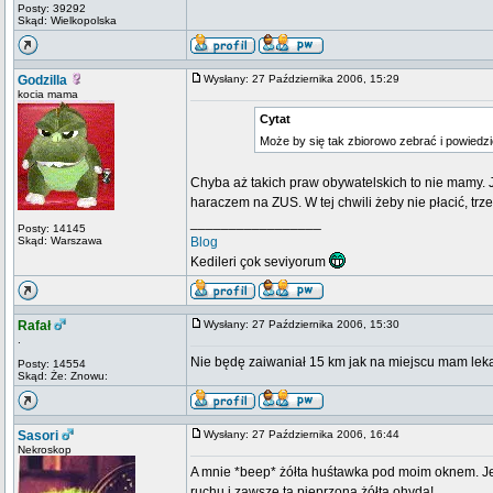
Posty: 39292
Skąd: Wielkopolska
Godzilla
Wysłany: 27 Października 2006, 15:29
kocia mama
Cytat
Może by się tak zbiorowo zebrać i powiedzi
Chyba aż takich praw obywatelskich to nie mamy. J
haraczem na ZUS. W tej chwili żeby nie płacić, tr
_________________
Posty: 14145
Skąd: Warszawa
Blog
Kedileri çok seviyorum
Rafał
Wysłany: 27 Października 2006, 15:30
.
Nie będę zaiwaniał 15 km jak na miejscu mam lek
Posty: 14554
Skąd: Że: Znowu:
Sasori
Wysłany: 27 Października 2006, 16:44
Nekroskop
A mnie *beep* żółta huśtawka pod moim oknem. Jes
ruchu i zawsze ta pieprzona żółta ohyda!