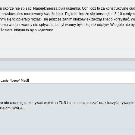
 skórze nie spisać. Najpiękniejsza była łazienka. Och, cóż to za konstrukcyjne c
iem wstawiać w montowany świeżo blok. Pięknie! Ino że się omsknęli o 5-10 centym
rym się to opierało rozłaził się jeszcze zanim ktokolwiek zaczął z tego korzystać. W
remu woda z wanny nie spływała, bo tył wanny był niżej niż odpływ. W ogóle nie by
aździerz, którym to było wyłożone.
cznie. *beep* Mać!!
że nie chce się dokonywać wpłat na ZUS i chce ubezpieczać oraz leczyć prywatnie
ziejom: WAŁA!!!