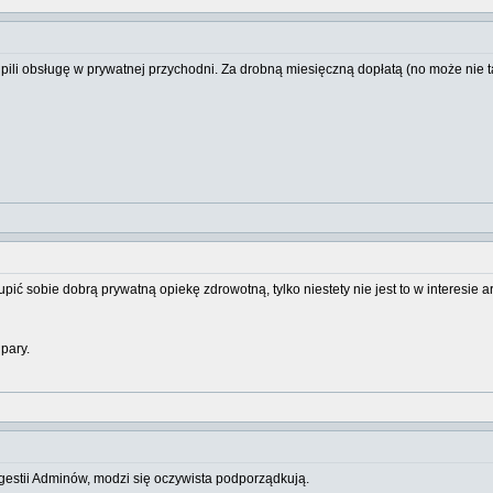
ili obsługę w prywatnej przychodni. Za drobną miesięczną dopłatą (no może nie tak
ić sobie dobrą prywatną opiekę zdrowotną, tylko niestety nie jest to w interesie 
pary.
 gestii Adminów, modzi się oczywista podporządkują.