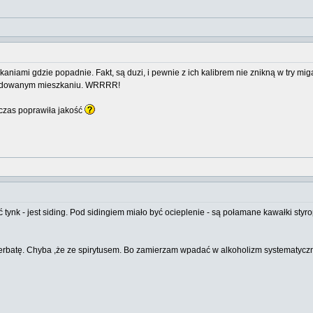
zkaniami gdzie popadnie. Fakt, są duzi, i pewnie z ich kalibrem nie znikną w try 
budowanym mieszkaniu. WRRRR!
n czas poprawiła jakość
ynk - jest siding. Pod sidingiem miało być ocieplenie - są połamane kawałki styro
erbatę. Chyba ,że ze spirytusem. Bo zamierzam wpadać w alkoholizm systematyczn