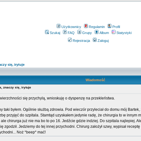
Użytkownicy
Regulamin
Profil
Szukaj
FAQ
Grupy
Album
Statystyki
Rejestracja
Zaloguj
czy się, irytuje
Wiadomość
, znaczy się, irytuje
wierzchności się przychylą, wnioskuję o dyspenzę na przekleństwa.
any taki byłem. Ogólnie służbą zdrowia. Pod wieczór przyleciał do domu mój Bartek
bę przyjęć do szpitala. Stamtąd uzyskałem jedynie radę, że chirurgia to w innym m
le chirurga już nie ma bo to po 16. Jedźcie gdzie indziej. Do szpitala najlepiej. Ale
ę zgodził. Jedziemy do tej innej przychodni. Chirurg założył szwy, wypisał recept
zychodni... Noż *beep* mać!