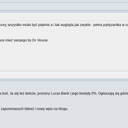
ory, wszystko miało być pięknie a i tak wygląda jak zwykle - pełna partyzantka w os
chce mieć swojego by Dr. House
s boli. Ja się też dołoże, posrany Lucas Bank i jego kredyty 0%. Ogłaszają się gdzie
 zapomnianych bitew) i nowy wpis na blogu.