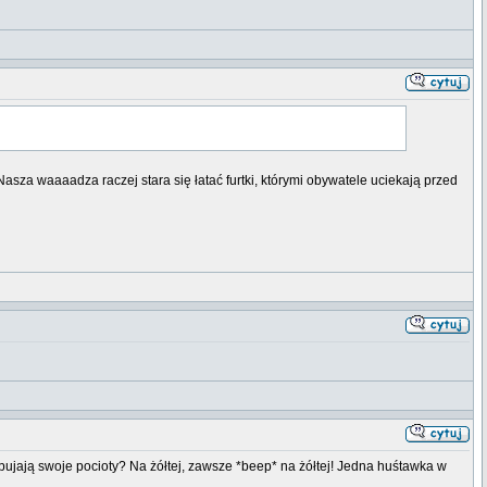
sza waaaadza raczej stara się łatać furtki, którymi obywatele uciekają przed
ujają swoje pocioty? Na żółtej, zawsze *beep* na żółtej! Jedna huśtawka w