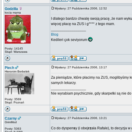
Godzilla
Wysłany: 27 Października 2006, 12:52
kocia mama
I dlatego bardzo chwalę swoją pracę, że nam wykup
więcej płacę na ZUS i g**** z tego mam.
_________________
Blog
Kedileri çok seviyorum
Posty: 14145
Skąd: Warszawa
Piech
Wysłany: 27 Października 2006, 13:17
Hieronim Berbelek
Za pieniądze, które płacimy na ZUS, moglibyśmy kup
samych lekarzy.
_________________
Nie wyrabiam psychicznie, gdy skarpetki są nie do 
Posty: 3569
Skąd: Poznań
Czarny
Wysłany: 27 Października 2006, 13:21
GrimMod
Co do dyspen
s
y (i obej
rz
ała Rafale), to decyzja w
Posty: 5363
Skąd: IŁAWA