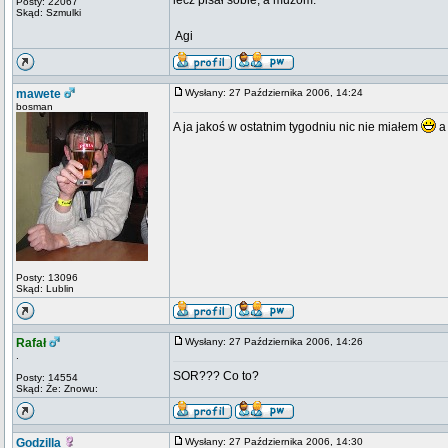
lecz pisał sobie, a muzom.
Posty: 22067
Skąd: Szmulki
 Agi
mawete
Wysłany: 27 Października 2006, 14:24
bosman
A ja jakoś w ostatnim tygodniu nic nie miałem
a 
Posty: 13096
Skąd: Lublin
Rafał
Wysłany: 27 Października 2006, 14:26
.
SOR??? Co to?
Posty: 14554
Skąd: Że: Znowu:
Godzilla
Wysłany: 27 Października 2006, 14:30