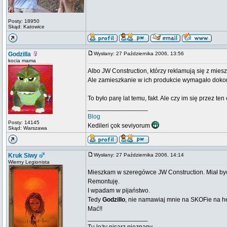
Posty: 18950
Skąd: Katowice
Godzilla
Wysłany: 27 Października 2006, 13:56
kocia mama
Albo JW Construction, którzy reklamują się z miesz
Ale zamieszkanie w ich produkcie wymagało dok
To było parę lat temu, fakt. Ale czy im się przez te
_________________
Blog
Posty: 14145
Kedileri çok seviyorum
Skąd: Warszawa
Kruk Siwy
Wysłany: 27 Października 2006, 14:14
Wierny Legionista
Mieszkam w szeregówce JW Construction. Miał być t
Remontuję.
I wpadam w pijaństwo.
Tedy
Godzillo
, nie namawiaj mnie na SKOFie na h
Mać!!
_________________