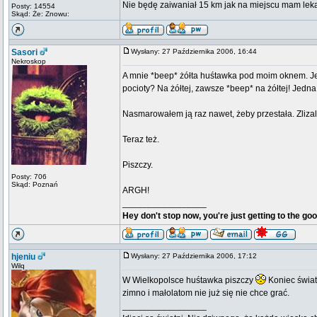
Nie będę zaiwaniał 15 km jak na miejscu mam lek
Posty: 14554
Skąd: Że: Znowu:
Sasori
Wysłany: 27 Października 2006, 16:44
Nekroskop
A mnie *beep* żółta huśtawka pod moim oknem. Jes
pocioty? Na żółtej, zawsze *beep* na żółtej! Jedn
Nasmarowałem ją raz nawet, żeby przestała. Zlizal
Teraz też.
Piszczy.
Posty: 706
Skąd: Poznań
ARGH!
_________________
Hey don't stop now, you're just getting to the goo
hjeniu
Wysłany: 27 Października 2006, 17:12
Wilq
W Wielkopolsce huśtawka piszczy
Koniec świat
zimno i małolatom nie już się nie chce grać.
_________________