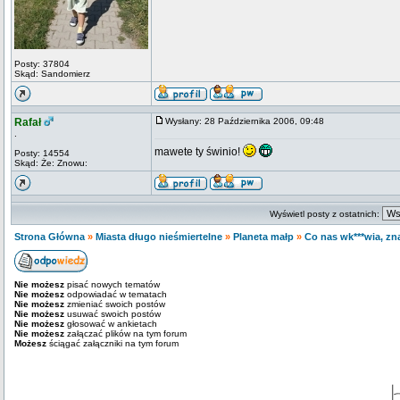
Posty: 37804
Skąd: Sandomierz
Rafał
Wysłany: 28 Października 2006, 09:48
.
mawete ty świnio!
Posty: 14554
Skąd: Że: Znowu:
Wyświetl posty z ostatnich:
Strona Główna
»
Miasta długo nieśmiertelne
»
Planeta małp
»
Co nas wk***wia, zna
Nie możesz
pisać nowych tematów
Nie możesz
odpowiadać w tematach
Nie możesz
zmieniać swoich postów
Nie możesz
usuwać swoich postów
Nie możesz
głosować w ankietach
Nie możesz
załączać plików na tym forum
Możesz
ściągać załączniki na tym forum