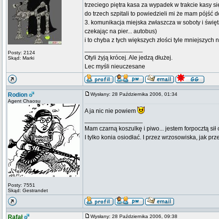
trzeciego piętra kasa za wypadek w trakcie kasy si
do trzech szpitali to powiedzieli mi że mam pójść d
3. komunikacja miejska zwłaszcza w soboty i święt
czekając na pier... autobus)
i to chyba z tych większych złości tyle mniejszych
_________________
Posty: 2124
Otyli żyją krócej. Ale jedzą dłużej.
Skąd: Marki
Lec myśli nieuczesane
Rodion
Wysłany: 28 Października 2006, 01:34
Agent Chaosu
A ja nic nie powiem
_________________
Mam czarną koszulkę i piwo... jestem forpocztą sił
I tylko konia osiodłać. I przez wrzosowiska, jak prze
Posty: 7551
Skąd: Gestrandet
Rafał
Wysłany: 28 Października 2006, 09:38