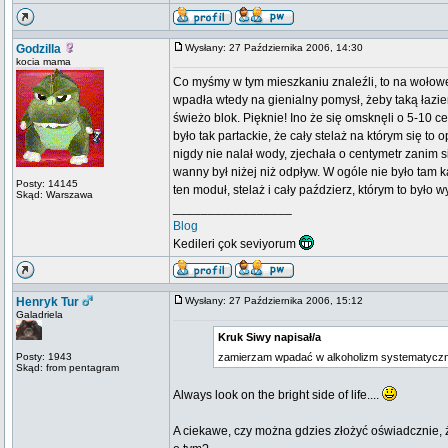
Godzilla
Wysłany: 27 Października 2006, 14:30
kocia mama
Co myśmy w tym mieszkaniu znaleźli, to na wołowej
wpadła wtedy na gienialny pomysł, żeby taką łaz
świeżo blok. Pięknie! Ino że się omsknęli o 5-10 
było tak partackie, że cały stelaż na którym się to 
nigdy nie nalał wody, zjechała o centymetr zanim 
wanny był niżej niż odpływ. W ogóle nie było tam 
Posty: 14145
ten moduł, stelaż i cały paździerz, którym to było 
Skąd: Warszawa
_________________
Blog
Kedileri çok seviyorum
Henryk Tur
Wysłany: 27 Października 2006, 15:12
Galadriela
Kruk Siwy napisał/a
Posty: 1943
zamierzam wpadać w alkoholizm systematyczni
Skąd: from pentagram
Always look on the bright side of life....
A ciekawe, czy można gdzies złożyć oświadcznie, 