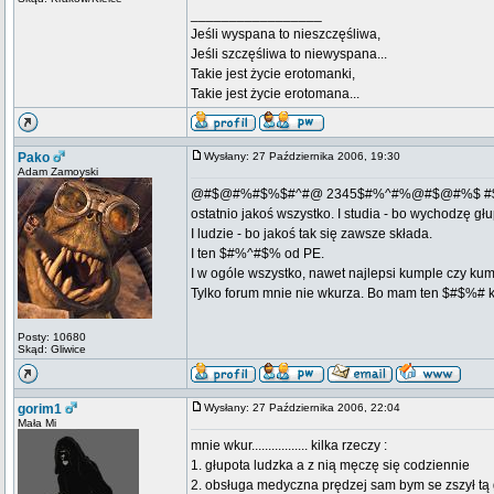
_________________
Jeśli wyspana to nieszczęśliwa,
Jeśli szczęśliwa to niewyspana...
Takie jest życie erotomanki,
Takie jest życie erotomana...
Pako
Wysłany: 27 Października 2006, 19:30
Adam Zamoyski
@#$@#%#$%$#^#@ 2345$#%^#%@#$@#%$ 
ostatnio jakoś wszystko. I studia - bo wychodzę gł
I ludzie - bo jakoś tak się zawsze składa.
I ten $#%^#$% od PE.
I w ogóle wszystko, nawet najlepsi kumple czy kum
Tylko forum mnie nie wkurza. Bo mam ten $#$%# krzy
Posty: 10680
Skąd: Gliwice
gorim1
Wysłany: 27 Października 2006, 22:04
Mała Mi
mnie wkur................. kilka rzeczy :
1. głupota ludzka a z nią męczę się codziennie
2. obsługa medyczna prędzej sam bym se zszył tą g