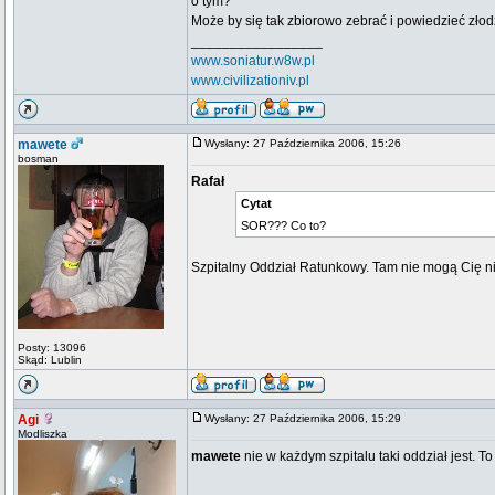
o tym?
Może by się tak zbiorowo zebrać i powiedzieć złod
_________________
www.soniatur.w8w.pl
www.civilizationiv.pl
mawete
Wysłany: 27 Października 2006, 15:26
bosman
Rafał
Cytat
SOR??? Co to?
Szpitalny Oddział Ratunkowy. Tam nie mogą Cię ni
Posty: 13096
Skąd: Lublin
Agi
Wysłany: 27 Października 2006, 15:29
Modliszka
mawete
nie w każdym szpitalu taki oddział jest. T