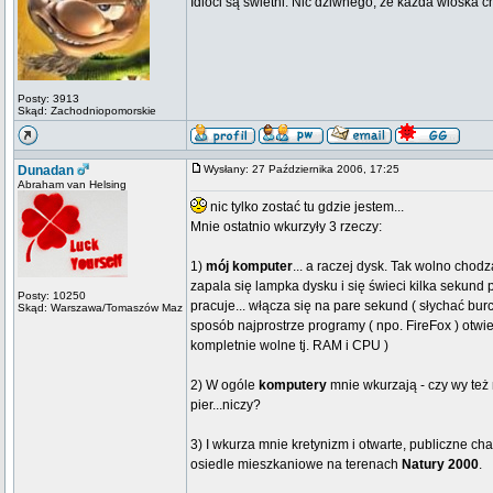
Idioci są świetni. Nic dziwnego, że każda wioska 
Posty: 3913
Skąd: Zachodniopomorskie
Dunadan
Wysłany: 27 Października 2006, 17:25
Abraham van Helsing
nic tylko zostać tu gdzie jestem...
Mnie ostatnio wkurzyły 3 rzeczy:
1)
mój komputer
... a raczej dysk. Tak wolno chod
zapala się lampka dysku i się świeci kilka sekund p
Posty: 10250
pracuje... włącza się na pare sekund ( słychać burc
Skąd: Warszawa/Tomaszów Maz
sposób najprostrze programy ( npo. FireFox ) otwie
kompletnie wolne tj. RAM i CPU )
2) W ogóle
komputery
mnie wkurzają - czy wy też 
pier...niczy?
3) I wkurza mnie kretynizm i otwarte, publiczne c
osiedle mieszkaniowe na terenach
Natury 2000
.