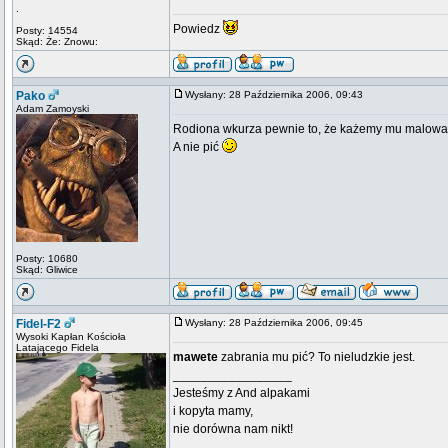
.
Powiedz
Posty: 14554
Skąd: Że: Znowu:
Pako
Wysłany: 28 Października 2006, 09:43
Adam Zamoyski
Rodiona wkurza pewnie to, że każemy mu malować
A nie pić
Posty: 10680
Skąd: Gliwice
Fidel-F2
Wysłany: 28 Października 2006, 09:45
Wysoki Kapłan Kościoła
Latającego Fidela
mawete
zabrania mu pić? To nieludzkie jest.
_________________
Jesteśmy z And alpakami
i kopyta mamy,
nie dorówna nam nikt!