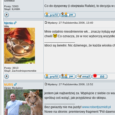
GrimMod
Co do dyspen
s
y (i obej
rz
ała Rafale), to decyzja w
Posty: 5363
Skąd: IŁAWA
hjeniu
Wysłany: 27 Października 2006, 13:40
Wilq
Mnie ostatnio nieodmiennie wk... znaczy irytują wyb
chwili
Co oznacza, że w noc wyborczą wszystko s
_________________
Idioci są świetni. Nic dziwnego, że każda wioska 
Posty: 3913
Skąd: Zachodniopomorskie
NURS
Wysłany: 27 Października 2006, 13:52
Ojciec Redaktor
jestem jak najbardziej za. Wyplujcie z siebie co wa
spróbuj coś wziąć, jak przyjdziesz do sklepu.
_________________
Bez gwiazdy nie ma jazdy!
www.robertjszmidt.pl
Nowe na stronie: premierowy fragment "Pól dawno