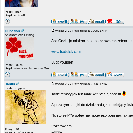
Posty: 4817
Skąd: wrotzlaff
Dunadan
Wysłany: 27 Października 2006, 17:44
Abraham van Helsing
Joe Cool
- ja miałem to samo ze swoim szefem... ale
_________________
www.badelek.com
Luck yourself
Posty: 10250
Skąd: Warszawa/Tomaszów Maz
Janus
Wysłany: 27 Października 2006, 17:52
Frodo Baggins
Takie tematy jak ten mnie w***wiają ot co !!!
A poza tym kolejki do dziekanatu, nieistniejący ćwicz
No i to że k**a sobie nie mogę przypomnieć jak się
Pozdrawiam,
Posty: 101
Janus.
Skąd: Kraków/Kielce