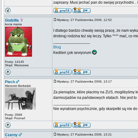
zapisany. Musi jechać pan do swojej przychodni..
Godzilla
Wysłany: 27 Października 2006, 12:52
kocia mama
I dlatego bardzo chwalę swoją pracę, że nam wyku
drobną) rodzina też się leczy. Tylko **** mać, co m
_________________
Blog
Kedileri çok seviyorum
Posty: 14145
Skąd: Warszawa
Piech
Wysłany: 27 Października 2006, 13:17
Hieronim Berbelek
Za pieniądze, które płacimy na ZUS, moglibyśmy kup
darmozjadów na państwowych etatach. Nie jest to 
_________________
Nie wyrabiam psychicznie, gdy skarpetki są nie do 
Posty: 3569
Skąd: Poznań
Czarny
Wysłany: 27 Października 2006, 13:21