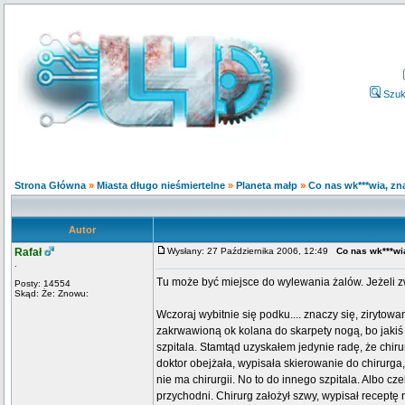
Szuk
Strona Główna
»
Miasta długo nieśmiertelne
»
Planeta małp
»
Co nas wk***wia, zna
Autor
Rafał
Wysłany: 27 Października 2006, 12:49
Co nas wk***wia
.
Tu może być miejsce do wylewania żalów. Jeżeli z
Posty: 14554
Skąd: Że: Znowu:
Wczoraj wybitnie się podku.... znaczy się, zirytow
zakrwawioną ok kolana do skarpety nogą, bo jakiś 
szpitala. Stamtąd uzyskałem jedynie radę, że chiru
doktor obejżała, wypisała skierowanie do chirurga, 
nie ma chirurgii. No to do innego szpitala. Albo c
przychodni. Chirurg założył szwy, wypisał receptę 