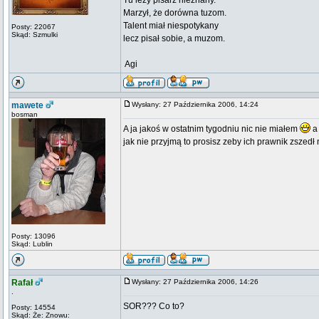
Tu leży pisarz nieznany.
Marzył, że dorówna tuzom.
Talent miał niespotykany
Posty: 22067
Skąd: Szmulki
lecz pisał sobie, a muzom.
 Agi
mawete
Wysłany: 27 Października 2006, 14:24
bosman
A ja jakoś w ostatnim tygodniu nic nie miałem
a 
jak nie przyjmą to prosisz zeby ich prawnik zszedł 
Posty: 13096
Skąd: Lublin
Rafał
Wysłany: 27 Października 2006, 14:26
.
SOR??? Co to?
Posty: 14554
Skąd: Że: Znowu: