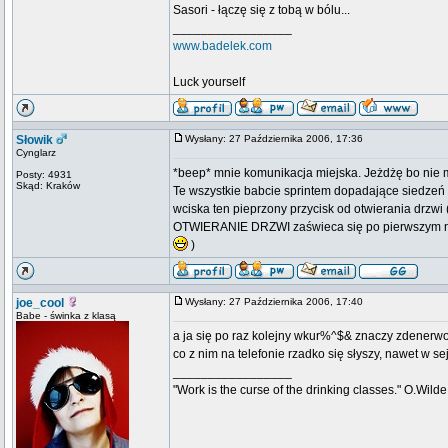
Sasori - łączę się z tobą w bólu...
_________________
www.badelek.com
Luck yourself
Słowik
Wysłany: 27 Października 2006, 17:36
Cynglarz
*beep* mnie komunikacja miejska. Jeżdżę bo nie m
Posty: 4931
Skąd: Kraków
Te wszystkie babcie sprintem dopadające siedzeń 
wciska ten pieprzony przycisk od otwierania drzwi 
OTWIERANIE DRZWI zaświeca się po pierwszym naciś
)
joe_cool
Wysłany: 27 Października 2006, 17:40
Babe - świnka z klasą
a ja się po raz kolejny wkur%^$& znaczy zdenerwo
co z nim na telefonie rzadko się słyszy, nawet w s
_________________
"Work is the curse of the drinking classes." O.Wilde