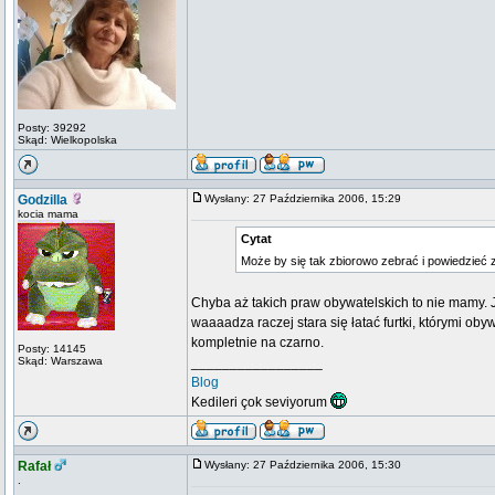
Posty: 39292
Skąd: Wielkopolska
Godzilla
Wysłany: 27 Października 2006, 15:29
kocia mama
Cytat
Może by się tak zbiorowo zebrać i powiedzieć 
Chyba aż takich praw obywatelskich to nie mamy.
waaaadza raczej stara się łatać furtki, którymi ob
kompletnie na czarno.
Posty: 14145
Skąd: Warszawa
_________________
Blog
Kedileri çok seviyorum
Rafał
Wysłany: 27 Października 2006, 15:30
.