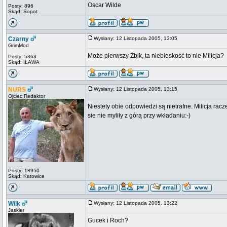
Oscar Wilde
Posty: 896
Skąd: Sopot
Czarny
Wysłany: 12 Listopada 2005, 13:05
GrimMod
Może pierwszy Żbik, ta niebieskość to nie Milicja?
Posty: 5363
Skąd: IŁAWA
NURS
Wysłany: 12 Listopada 2005, 13:15
Ojciec Redaktor
Niestety obie odpowiedzi są nietrafne. Milicja ra
sie nie myliły z górą przy wkładaniu:-)
Posty: 18950
Skąd: Katowice
Wilk
Wysłany: 12 Listopada 2005, 13:22
Jaskier
Gucek i Roch?