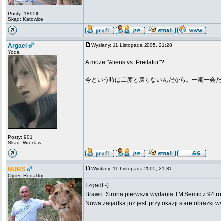
Posty: 18950
Skąd: Katowice
Argael
Wysłany: 11 Listopada 2005, 21:28
Yoda
A może "Aliens vs. Predator"?
_________________
今という時は二度と戻らないんだから。一期一会
Posty: 901
Skąd: Wrocław
NURS
Wysłany: 11 Listopada 2005, 21:31
Ojciec Redaktor
I zgadł:-)
Brawo. Strona pierwsza wydania TM Semic z 94 ro
Nowa zagadka juz jest, przy okazji stare obrazki w