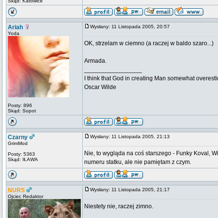
Skąd: Katowice
Ariah
Wysłany: 11 Listopada 2005, 20:57
Yoda
OK, strzelam w ciemno (a raczej w baldo szaro...)
Armada.
_________________
I think that God in creating Man somewhat overestim
Oscar Wilde
Posty: 896
Skąd: Sopot
Czarny
Wysłany: 11 Listopada 2005, 21:13
GrimMod
Nie, to wygląda na coś starszego - Funky Koval, W
Posty: 5363
Skąd: IŁAWA
numeru statku, ale nie pamiętam z czym.
NURS
Wysłany: 11 Listopada 2005, 21:17
Ojciec Redaktor
Niestety nie, raczej zimno.