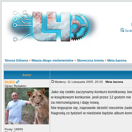
Szuk
Strona Główna
»
Miasta długo nieśmiertelne
»
Słoneczna loteria
»
Meta barona
Autor
NURS
Wysłany: 11 Listopada 2005, 20:33
Meta barona
Ojciec Redaktor
Jako się rzekło zaczynamy konkurs komiksowy. be
w książkowym konkursie. jesli przez 12 godzin ni
za nierozwiązaną i daję nową.
Nie krępujcie się, naprawde strzelić niecelnie żad
Nagrodą co tydzień w niedziele będzie album komi
Posty: 18950