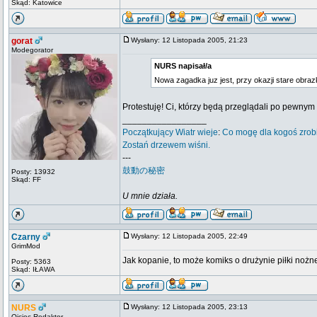
Skąd: Katowice
gorat
Wysłany: 12 Listopada 2005, 21:23
Modegorator
NURS napisał/a
Nowa zagadka juz jest, przy okazji stare obra
Protestuję! Ci, którzy będą przeglądali po pewnym
_________________
Początkujący
Wiatr wieje
:
Co mogę dla kogoś zrob
Zostań drzewem wiśni.
---
鼓動の秘密
Posty: 13932
Skąd: FF
U mnie działa.
Czarny
Wysłany: 12 Listopada 2005, 22:49
GrimMod
Jak kopanie, to może komiks o drużynie piłki nożnej,
Posty: 5363
Skąd: IŁAWA
NURS
Wysłany: 12 Listopada 2005, 23:13
Ojciec Redaktor