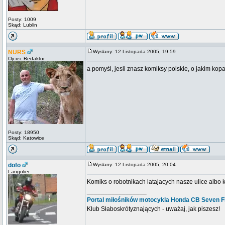
Posty: 1009
Skąd: Lublin
NURS
Wysłany: 12 Listopada 2005, 19:59
Ojciec Redaktor
a pomyśl, jesli znasz komiksy polskie, o jakim kopa
Posty: 18950
Skąd: Katowice
dofo
Wysłany: 12 Listopada 2005, 20:04
Langolier
Komiks o robotnikach latajacych nasze ulice albo
_________________
Portal miłośników motocykla Honda CB Seven Fi
Klub Słaboskrótyznających - uważaj, jak piszesz!