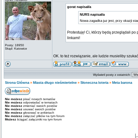
gorat napisał/a
NURS napisał/a
Nowa zagadka juz jest, przy okazji st
Protestuję! Ci, którzy będą przeglądali 
linkami!
Posty: 18950
Skąd: Katowice
OK. to też rozwiązanie, ale ludzie musieliby szukać
Wyświetl posty z ostatnich:
Strona Główna
»
Miasta długo nieśmiertelne
»
Słoneczna loteria
»
Meta barona
Nie możesz
pisać nowych tematów
Nie możesz
odpowiadać w tematach
Nie możesz
zmieniać swoich postów
Nie możesz
usuwać swoich postów
Nie możesz
głosować w ankietach
Nie możesz
załączać plików na tym forum
Możesz
ściągać załączniki na tym forum