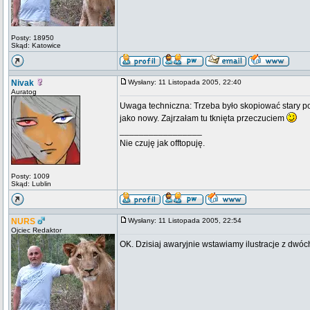
Posty: 18950
Skąd: Katowice
Nivak
Wysłany: 11 Listopada 2005, 22:40
Auratog
Uwaga techniczna: Trzeba było skopiować stary post
jako nowy. Zajrzałam tu tknięta przeczuciem
_________________
Nie czuję jak offtopuję.
Posty: 1009
Skąd: Lublin
NURS
Wysłany: 11 Listopada 2005, 22:54
Ojciec Redaktor
OK. Dzisiaj awaryjnie wstawiamy ilustracje z dwóc