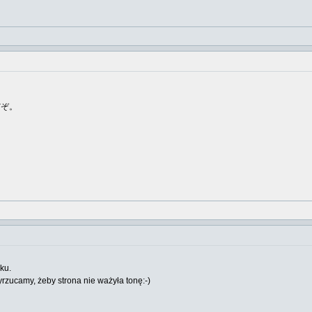
だぞ。
ku.
yrzucamy, żeby strona nie ważyła tonę:-)