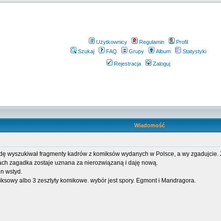
Użytkownicy
Regulamin
Profil
Szukaj
FAQ
Grupy
Album
Statystyki
Rejestracja
Zaloguj
Wiadomość
dę wyszukiwał fragmenty kadrów z komiksów wydanych w Polsce, a wy zgadujcie. Z
ach zagadka zostaje uznana za nierozwiązaną i daję nową.
en wstyd.
ksowy albo 3 zesztyty komikowe. wybór jest spory. Egmont i Mandragora.