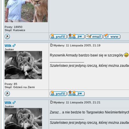
Posty: 18950
Skąd: Katowice
Wilk
Wysłany: 11 Listopada 2005, 21:19
Jaskier
Rysownik Armady bardzo bawi się w szczegóły
_________________
Szaleństwo jest jedyną rzeczą, której można zaufa
Posty: 85
Skąd: Gdzieś na Ziemi
Wilk
Wysłany: 11 Listopada 2005, 21:21
Jaskier
Zaraz... a nie bedzie to Targowisko Nieśmiertelnyc
_________________
Szaleństwo jest jedyną rzeczą, której można zaufa