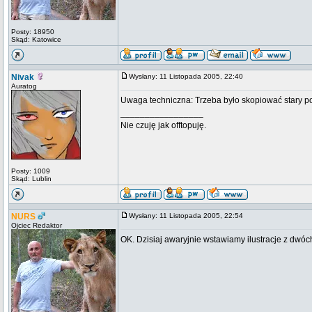
Posty: 18950
Skąd: Katowice
Nivak
Wysłany: 11 Listopada 2005, 22:40
Auratog
Uwaga techniczna: Trzeba było skopiować stary post
_________________
Nie czuję jak offtopuję.
Posty: 1009
Skąd: Lublin
NURS
Wysłany: 11 Listopada 2005, 22:54
Ojciec Redaktor
OK. Dzisiaj awaryjnie wstawiamy ilustracje z dwóc