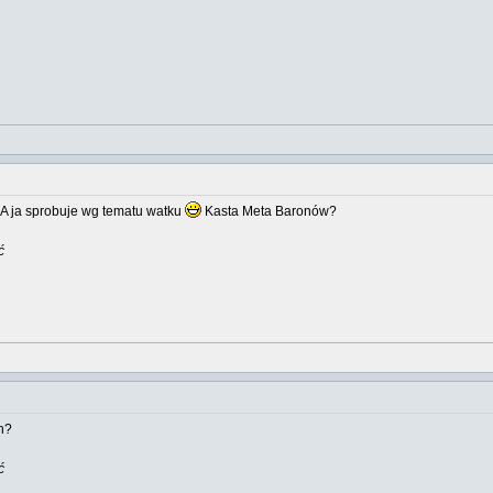
A ja sprobuje wg tematu watku
Kasta Meta Baronów?
ć
h?
ć