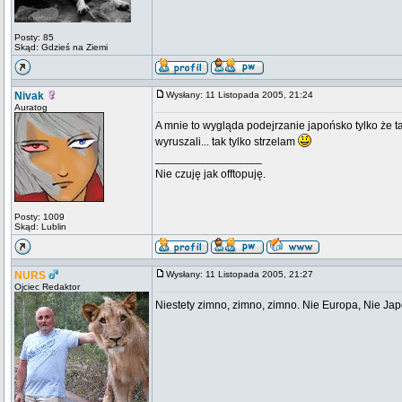
Posty: 85
Skąd: Gdzieś na Ziemi
Nivak
Wysłany: 11 Listopada 2005, 21:24
Auratog
A mnie to wygląda podejrzanie japońsko tylko że tam
wyruszali... tak tylko strzelam
_________________
Nie czuję jak offtopuję.
Posty: 1009
Skąd: Lublin
NURS
Wysłany: 11 Listopada 2005, 21:27
Ojciec Redaktor
Niestety zimno, zimno, zimno. Nie Europa, Nie Jap