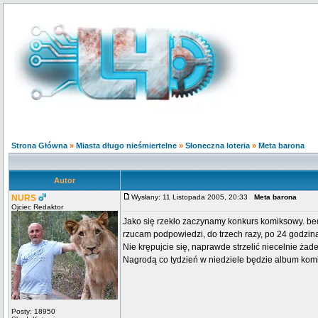
Strona Główna
»
Miasta długo nieśmiertelne
»
Słoneczna loteria
»
Meta barona
Autor
NURS
Wysłany: 11 Listopada 2005, 20:33
Meta barona
Ojciec Redaktor
Jako się rzekło zaczynamy konkurs komiksowy. be
rzucam podpowiedzi, do trzech razy, po 24 godzin
Nie krępujcie się, naprawde strzelić niecelnie żad
Nagrodą co tydzień w niedziele będzie album komi
Posty: 18950