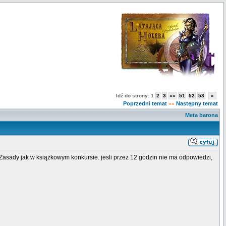
Idź do strony:
1
2
3
«»
51
52
53
»
Poprzedni temat
Następny temat
«»
Meta barona
asady jak w książkowym konkursie. jesli przez 12 godzin nie ma odpowiedzi,