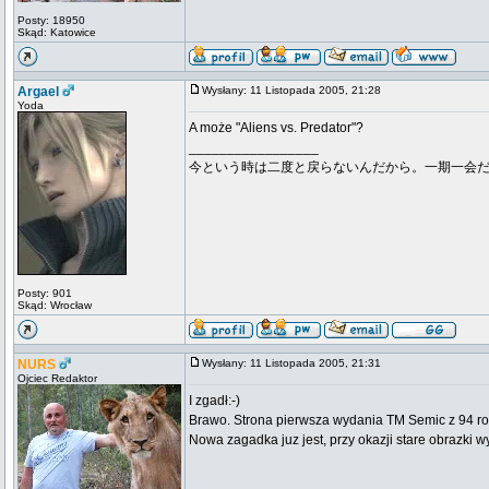
Posty: 18950
Skąd: Katowice
Argael
Wysłany: 11 Listopada 2005, 21:28
Yoda
A może "Aliens vs. Predator"?
_________________
今という時は二度と戻らないんだから。一期一会
Posty: 901
Skąd: Wrocław
NURS
Wysłany: 11 Listopada 2005, 21:31
Ojciec Redaktor
I zgadł:-)
Brawo. Strona pierwsza wydania TM Semic z 94 ro
Nowa zagadka juz jest, przy okazji stare obrazki w