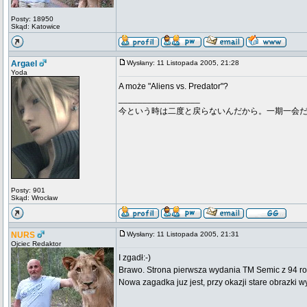
Posty: 18950
Skąd: Katowice
Argael
Wysłany: 11 Listopada 2005, 21:28
Yoda
A może "Aliens vs. Predator"?
_________________
今という時は二度と戻らないんだから。一期一会
Posty: 901
Skąd: Wrocław
NURS
Wysłany: 11 Listopada 2005, 21:31
Ojciec Redaktor
I zgadł:-)
Brawo. Strona pierwsza wydania TM Semic z 94 ro
Nowa zagadka juz jest, przy okazji stare obrazki w