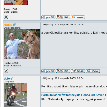
Posty: 1009
Skąd: Lublin
NURS
Wysłany: 12 Listopada 2005, 19:59
Ojciec Redaktor
a pomyśl, jesli znasz komiksy polskie, o jakim kopa
Posty: 18950
Skąd: Katowice
dofo
Wysłany: 12 Listopada 2005, 20:04
Langolier
Komiks o robotnikach latajacych nasze ulice albo
_________________
Portal miłośników motocykla Honda CB Seven Fi
Klub Słaboskrótyznających - uważaj, jak piszesz!