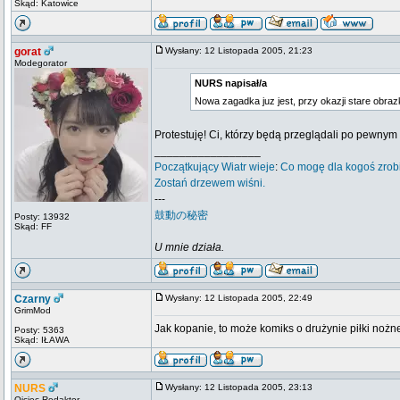
Skąd: Katowice
gorat
Wysłany: 12 Listopada 2005, 21:23
Modegorator
NURS napisał/a
Nowa zagadka juz jest, przy okazji stare obra
Protestuję! Ci, którzy będą przeglądali po pewnym
_________________
Początkujący
Wiatr wieje
:
Co mogę dla kogoś zrob
Zostań drzewem wiśni.
---
鼓動の秘密
Posty: 13932
Skąd: FF
U mnie działa.
Czarny
Wysłany: 12 Listopada 2005, 22:49
GrimMod
Jak kopanie, to może komiks o drużynie piłki nożnej,
Posty: 5363
Skąd: IŁAWA
NURS
Wysłany: 12 Listopada 2005, 23:13
Ojciec Redaktor