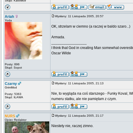
Skąd: Katowice
Ariah
Wysłany: 11 Listopada 2005, 20:57
Yoda
OK, strzelam w ciemno (a raczej w baldo szaro...)
Armada.
_________________
I think that God in creating Man somewhat overestim
Oscar Wilde
Posty: 896
Skąd: Sopot
Czarny
Wysłany: 11 Listopada 2005, 21:13
GrimMod
Nie, to wygląda na coś starszego - Funky Koval, W
Posty: 5363
Skąd: IŁAWA
numeru statku, ale nie pamiętam z czym.
NURS
Wysłany: 11 Listopada 2005, 21:17
Ojciec Redaktor
Niestety nie, raczej zimno.