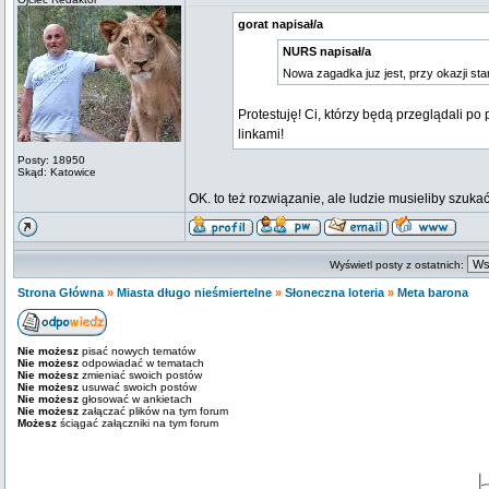
gorat napisał/a
NURS napisał/a
Nowa zagadka juz jest, przy okazji st
Protestuję! Ci, którzy będą przeglądali 
linkami!
Posty: 18950
Skąd: Katowice
OK. to też rozwiązanie, ale ludzie musieliby szukać
Wyświetl posty z ostatnich:
Strona Główna
»
Miasta długo nieśmiertelne
»
Słoneczna loteria
»
Meta barona
Nie możesz
pisać nowych tematów
Nie możesz
odpowiadać w tematach
Nie możesz
zmieniać swoich postów
Nie możesz
usuwać swoich postów
Nie możesz
głosować w ankietach
Nie możesz
załączać plików na tym forum
Możesz
ściągać załączniki na tym forum