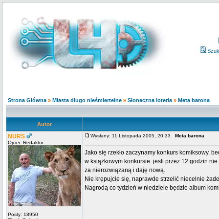
Szuk
Strona Główna
»
Miasta długo nieśmiertelne
»
Słoneczna loteria
»
Meta barona
Autor
NURS
Wysłany: 11 Listopada 2005, 20:33
Meta barona
Ojciec Redaktor
Jako się rzekło zaczynamy konkurs komiksowy. be
w książkowym konkursie. jesli przez 12 godzin ni
za nierozwiązaną i daję nową.
Nie krępujcie się, naprawde strzelić niecelnie żad
Nagrodą co tydzień w niedziele będzie album komi
Posty: 18950