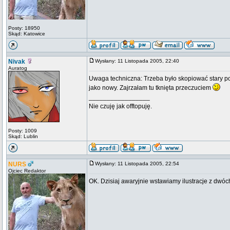
Posty: 18950
Skąd: Katowice
Nivak
Wysłany: 11 Listopada 2005, 22:40
Auratog
Uwaga techniczna: Trzeba było skopiować stary post
jako nowy. Zajrzałam tu tknięta przeczuciem
_________________
Nie czuję jak offtopuję.
Posty: 1009
Skąd: Lublin
NURS
Wysłany: 11 Listopada 2005, 22:54
Ojciec Redaktor
OK. Dzisiaj awaryjnie wstawiamy ilustracje z dwóc