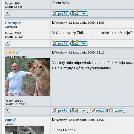
Oscar Wilde
Posty: 896
Skąd: Sopot
Czarny
Wysłany: 12 Listopada 2005, 13:05
GrimMod
Może pierwszy Żbik, ta niebieskość to nie Milicja?
Posty: 5363
Skąd: IŁAWA
NURS
Wysłany: 12 Listopada 2005, 13:15
Ojciec Redaktor
Niestety obie odpowiedzi są nietrafne. Milicja ra
sie nie myliły z górą przy wkładaniu:-)
Posty: 18950
Skąd: Katowice
Wilk
Wysłany: 12 Listopada 2005, 13:22
Jaskier
Gucek i Roch?