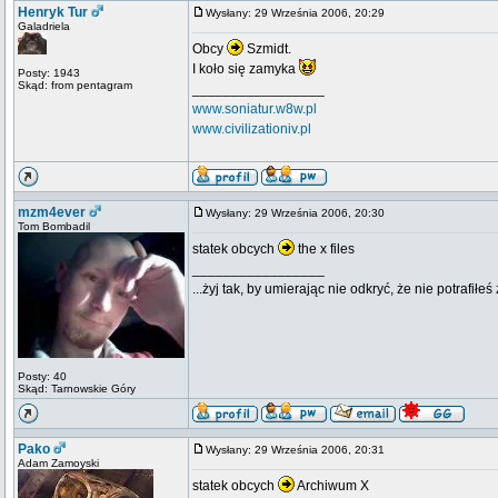
Henryk Tur
Wysłany: 29 Września 2006, 20:29
Galadriela
Obcy
Szmidt.
I koło się zamyka
Posty: 1943
Skąd: from pentagram
_________________
www.soniatur.w8w.pl
www.civilizationiv.pl
mzm4ever
Wysłany: 29 Września 2006, 20:30
Tom Bombadil
statek obcych
the x files
_________________
...żyj tak, by umierając nie odkryć, że nie potrafiłeś 
Posty: 40
Skąd: Tarnowskie Góry
Pako
Wysłany: 29 Września 2006, 20:31
Adam Zamoyski
statek obcych
Archiwum X