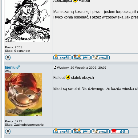
Apokalipsa
Fallout
_________________
Mam czarną koszulkę i piwo... jestem forpocztą sił
I tylko konia osiodłać. I przez wrzosowiska, jak prze
Posty: 7551
Skąd: Gestrandet
hjeniu
Wysłany: 29 Września 2006, 20:07
Wilq
Fallout
statek obcych
_________________
Idioci są świetni. Nic dziwnego, że każda wioska 
Posty: 3913
Skąd: Zachodniopomorskie