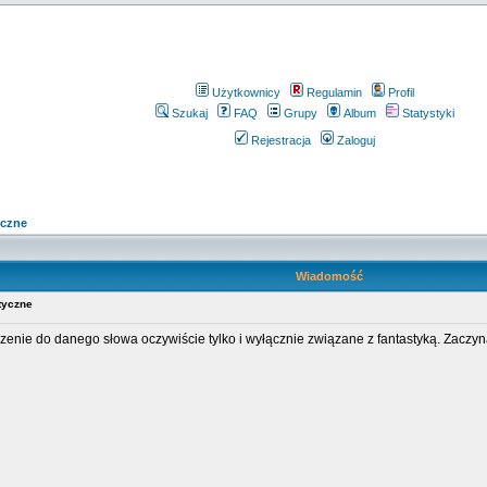
Użytkownicy
Regulamin
Profil
Szukaj
FAQ
Grupy
Album
Statystyki
Rejestracja
Zaloguj
yczne
Wiadomość
tyczne
enie do danego słowa oczywiście tylko i wyłącznie związane z fantastyką. Zaczy