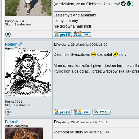
(wiedziałem, że na Ciebie można liczyć
)
_________________
Jesteśmy z And alpakami
i kopyta mamy,
Posty: 37804
Skąd: Sandomierz
nie dorówna nam nikt!
Rodion
Wysłany: 29 Września 2006, 18:00
Agent Chaosu
Dzienniki Gwiazdowe
kosmolot
stery
_________________
Mam czarną koszulkę i piwo... jestem forpocztą sił
I tylko konia osiodłać. I przez wrzosowiska, jak prze
Posty: 7551
Skąd: Gestrandet
Pako
Wysłany: 29 Września 2006, 18:01
Adam Zamoyski
kosmolot => stery => kurs na... =>