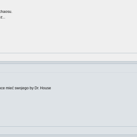
 chaosu.
z...
chce mieć swojego by Dr. House