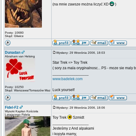
(na mnie zawsze można liczyć XD
)
Posty: 10680
Skąd: Gliwice
Dunadan
Wysłany: 29 Września 2006, 18:03
Abraham van Helsing
Star Trek => Toy Trek
( sory za mala oryginalnosc... PS - moze sie maly 
_________________
www.badelek.com
Posty: 10250
Luck yourself
Skąd: Warszawa/Tomaszów Maz
Fidel-F2
Wysłany: 29 Września 2006, 18:06
Wysoki Kapłan Kościoła
Latającego Fidela
Toy Trek
Szmidt
_________________
Jesteśmy z And alpakami
i kopyta mamy,