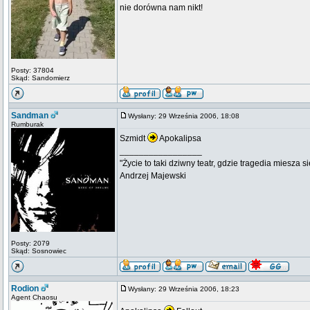
nie dorówna nam nikt!
Posty: 37804
Skąd: Sandomierz
Sandman
Wysłany: 29 Września 2006, 18:08
Rumburak
Szmidt
Apokalipsa
_________________
"Życie to taki dziwny teatr, gdzie tragedia miesza 
Andrzej Majewski
Posty: 2079
Skąd: Sosnowiec
Rodion
Wysłany: 29 Września 2006, 18:23
Agent Chaosu