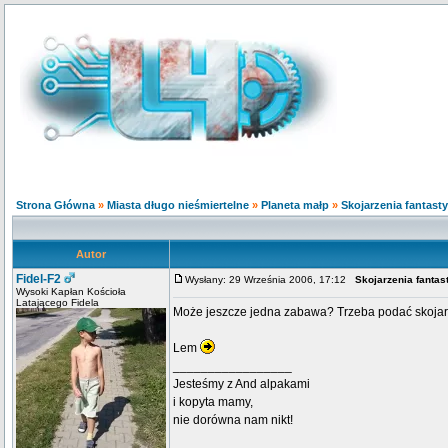
Strona Główna
»
Miasta długo nieśmiertelne
»
Planeta małp
»
Skojarzenia fantast
Autor
Fidel-F2
Wysłany: 29 Września 2006, 17:12
Skojarzenia fantas
Wysoki Kapłan Kościoła
Latającego Fidela
Może jeszcze jedna zabawa? Trzeba podać skojarz
Lem
_________________
Jesteśmy z And alpakami
i kopyta mamy,
nie dorówna nam nikt!