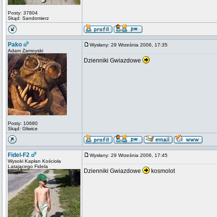
Posty: 37804
Skąd: Sandomierz
Pako
Wysłany: 29 Września 2006, 17:35
Adam Zamoyski
Dzienniki Gwiazdowe
Posty: 10680
Skąd: Gliwice
Fidel-F2
Wysłany: 29 Września 2006, 17:45
Wysoki Kapłan Kościoła
Latającego Fidela
Dzienniki Gwiazdowe
kosmolot