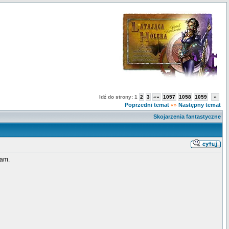
Idź do strony:
1
2
3
«»
1057
1058
1059
»
Poprzedni temat
Następny temat
«»
Skojarzenia fantastyczne
nam.