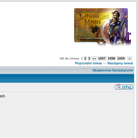
Idź do strony:
1
2
3
«»
1057
1058
1059
»
Poprzedni temat
Następny temat
«»
Skojarzenia fantastyczne
nam.