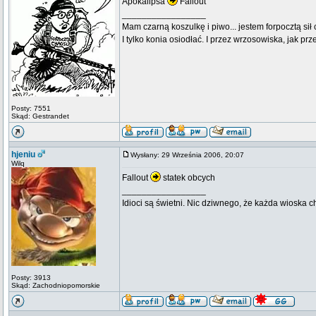
Apokalipsa
Fallout
_________________
Mam czarną koszulkę i piwo... jestem forpocztą sił
I tylko konia osiodłać. I przez wrzosowiska, jak prze
Posty: 7551
Skąd: Gestrandet
hjeniu
Wysłany: 29 Września 2006, 20:07
Wilq
Fallout
statek obcych
_________________
Idioci są świetni. Nic dziwnego, że każda wioska 
Posty: 3913
Skąd: Zachodniopomorskie