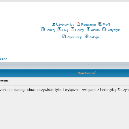
Użytkownicy
Regulamin
Profil
Szukaj
FAQ
Grupy
Album
Statystyki
Rejestracja
Zaloguj
yczne
Wiadomość
tyczne
enie do danego słowa oczywiście tylko i wyłącznie związane z fantastyką. Zaczy