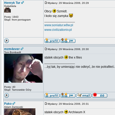
Henryk Tur
Wysłany: 29 Września 2006, 20:29
Galadriela
Obcy
Szmidt.
I koło się zamyka
Posty: 1943
Skąd: from pentagram
_________________
www.soniatur.w8w.pl
www.civilizationiv.pl
mzm4ever
Wysłany: 29 Września 2006, 20:30
Tom Bombadil
statek obcych
the x files
_________________
...żyj tak, by umierając nie odkryć, że nie potrafiłeś 
Posty: 40
Skąd: Tarnowskie Góry
Pako
Wysłany: 29 Września 2006, 20:31
Adam Zamoyski
statek obcych
Archiwum X