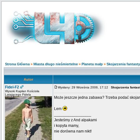
Strona Główna
»
Miasta długo nieśmiertelne
»
Planeta małp
»
Skojarzenia fantast
Autor
Fidel-F2
Wysłany: 29 Września 2006, 17:12
Skojarzenia fantas
Wysoki Kapłan Kościoła
Latającego Fidela
Może jeszcze jedna zabawa? Trzeba podać skojarz
Lem
_________________
Jesteśmy z And alpakami
i kopyta mamy,
nie dorówna nam nikt!