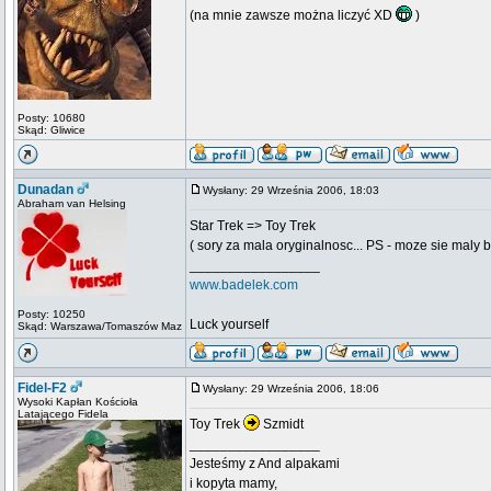
(na mnie zawsze można liczyć XD
)
Posty: 10680
Skąd: Gliwice
Dunadan
Wysłany: 29 Września 2006, 18:03
Abraham van Helsing
Star Trek => Toy Trek
( sory za mala oryginalnosc... PS - moze sie maly 
_________________
www.badelek.com
Posty: 10250
Luck yourself
Skąd: Warszawa/Tomaszów Maz
Fidel-F2
Wysłany: 29 Września 2006, 18:06
Wysoki Kapłan Kościoła
Latającego Fidela
Toy Trek
Szmidt
_________________
Jesteśmy z And alpakami
i kopyta mamy,