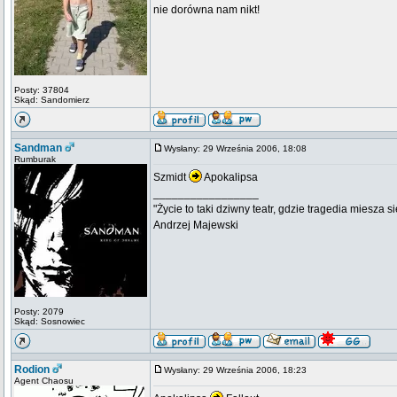
nie dorówna nam nikt!
Posty: 37804
Skąd: Sandomierz
Sandman
Wysłany: 29 Września 2006, 18:08
Rumburak
Szmidt
Apokalipsa
_________________
"Życie to taki dziwny teatr, gdzie tragedia miesza 
Andrzej Majewski
Posty: 2079
Skąd: Sosnowiec
Rodion
Wysłany: 29 Września 2006, 18:23
Agent Chaosu