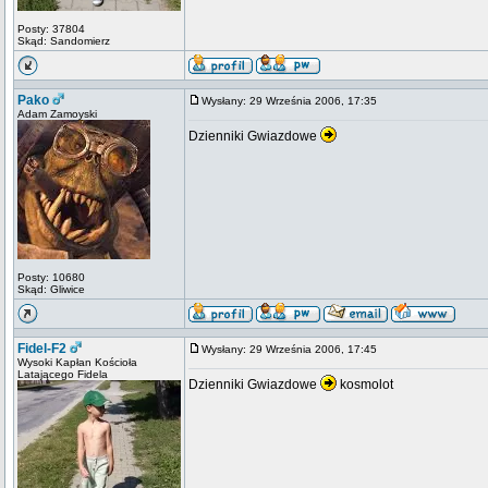
Posty: 37804
Skąd: Sandomierz
Pako
Wysłany: 29 Września 2006, 17:35
Adam Zamoyski
Dzienniki Gwiazdowe
Posty: 10680
Skąd: Gliwice
Fidel-F2
Wysłany: 29 Września 2006, 17:45
Wysoki Kapłan Kościoła
Latającego Fidela
Dzienniki Gwiazdowe
kosmolot