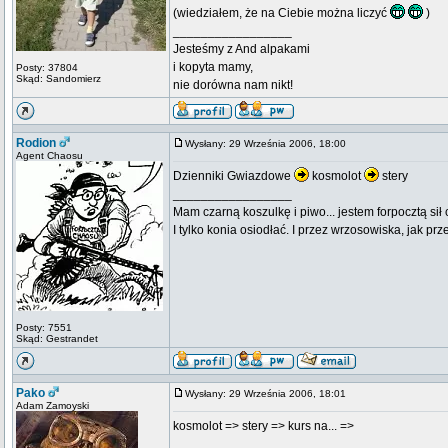
(wiedziałem, że na Ciebie można liczyć
)
_________________
Jesteśmy z And alpakami
i kopyta mamy,
Posty: 37804
Skąd: Sandomierz
nie dorówna nam nikt!
Rodion
Wysłany: 29 Września 2006, 18:00
Agent Chaosu
Dzienniki Gwiazdowe
kosmolot
stery
_________________
Mam czarną koszulkę i piwo... jestem forpocztą sił
I tylko konia osiodłać. I przez wrzosowiska, jak prze
Posty: 7551
Skąd: Gestrandet
Pako
Wysłany: 29 Września 2006, 18:01
Adam Zamoyski
kosmolot => stery => kurs na... =>