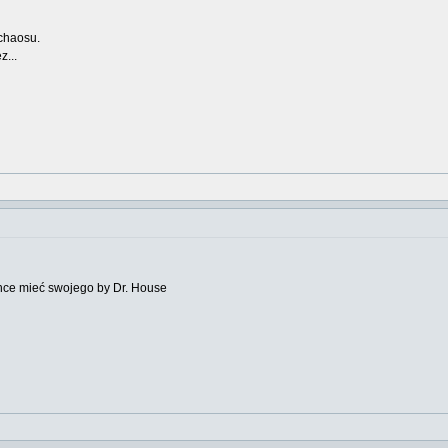
 chaosu.
z...
chce mieć swojego by Dr. House