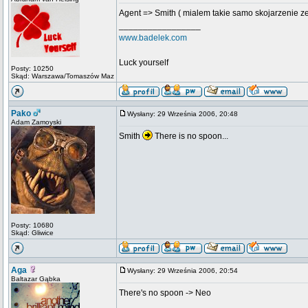
Agent => Smith ( mialem takie samo skojarzenie ze
_________________
www.badelek.com
Luck yourself
Posty: 10250
Skąd: Warszawa/Tomaszów Maz
Pako
Wysłany: 29 Września 2006, 20:48
Adam Zamoyski
Smith
There is no spoon...
Posty: 10680
Skąd: Gliwice
Aga
Wysłany: 29 Września 2006, 20:54
Baltazar Gąbka
There's no spoon -> Neo
_________________