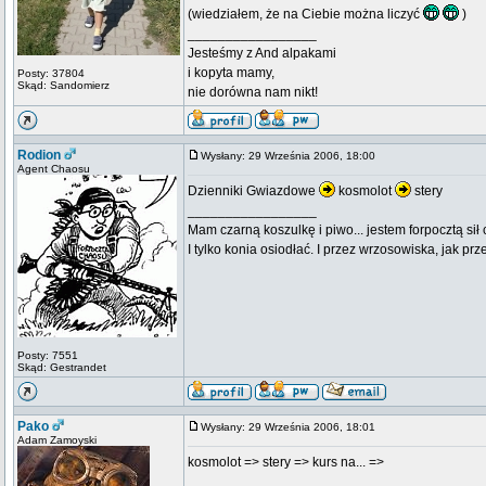
(wiedziałem, że na Ciebie można liczyć
)
_________________
Jesteśmy z And alpakami
i kopyta mamy,
Posty: 37804
Skąd: Sandomierz
nie dorówna nam nikt!
Rodion
Wysłany: 29 Września 2006, 18:00
Agent Chaosu
Dzienniki Gwiazdowe
kosmolot
stery
_________________
Mam czarną koszulkę i piwo... jestem forpocztą sił
I tylko konia osiodłać. I przez wrzosowiska, jak prze
Posty: 7551
Skąd: Gestrandet
Pako
Wysłany: 29 Września 2006, 18:01
Adam Zamoyski
kosmolot => stery => kurs na... =>