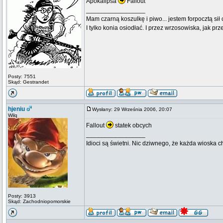
Apokalipsa
Fallout
_________________
Mam czarną koszulkę i piwo... jestem forpocztą sił
I tylko konia osiodłać. I przez wrzosowiska, jak prze
Posty: 7551
Skąd: Gestrandet
hjeniu
Wysłany: 29 Września 2006, 20:07
Wilq
Fallout
statek obcych
_________________
Idioci są świetni. Nic dziwnego, że każda wioska 
Posty: 3913
Skąd: Zachodniopomorskie