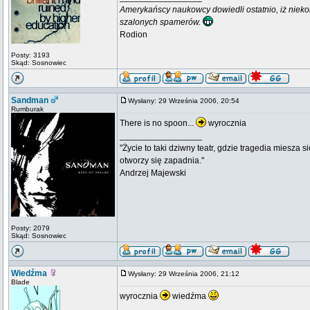
Amerykańscy naukowcy dowiedli ostatnio, iż niek
szalonych spamerów.
Rodion
Posty: 3193
Skąd: Sosnowiec
Sandman
Wysłany: 29 Września 2006, 20:54
Rumburak
There is no spoon...
wyrocznia
_________________
"Życie to taki dziwny teatr, gdzie tragedia miesza s
otworzy się zapadnia."
Andrzej Majewski
Posty: 2079
Skąd: Sosnowiec
Wiedźma
Wysłany: 29 Września 2006, 21:12
Blade
wyrocznia
wiedźma
_________________