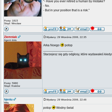
"- Have you ever retired a human by mistake?
- No.
- But in your position that is a risk."
Posty: 1815
Skąd: Wrocław
Ziemniak
Wysłany: 29 Września 2006, 22:35
Agent dołu
Arka Noego
potop
_________________
Starzejesz się gdy odgłosy, które wydawałeś kiedy
Posty: 5980
Skąd: Kraków
hjeniu
Wysłany: 29 Września 2006, 22:46
Wilq
potop
Wodny świat