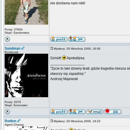
nie dorówna nam nikt!
Posty: 37804
Skąd: Sandomierz
Sandman
Wysłany: 29 Września 2006, 18:08
Rumburak
Szmidt
Apokalipsa
_________________
"Życie to taki dziwny teatr, gdzie tragedia miesza s
otworzy się zapadnia."
Andrzej Majewski
Posty: 2079
Skąd: Sosnowiec
Rodion
Wysłany: 29 Września 2006, 18:23
Agent Chaosu