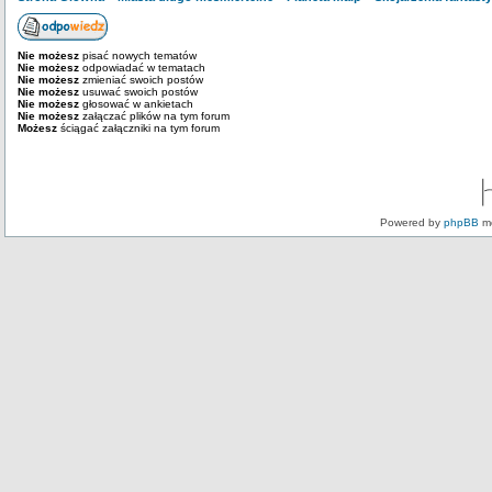
Nie możesz
pisać nowych tematów
Nie możesz
odpowiadać w tematach
Nie możesz
zmieniać swoich postów
Nie możesz
usuwać swoich postów
Nie możesz
głosować w ankietach
Nie możesz
załączać plików na tym forum
Możesz
ściągać załączniki na tym forum
Powered by
phpBB
mo