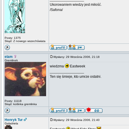
Ukorowaniem wiedzy jest miłość.
/Safona/
Posty: 1375
Skąd: Z nowego wszechświata
elam
Wysłany: 29 Września 2006, 21:18
Gremlinek
wiedzma
Eastweek
_________________
Ten się śmieje, kto umrze ostatni.
Posty: 11118
Skąd: kotlinka gremlinka
Henryk Tur
Wysłany: 29 Września 2006, 21:40
Galadriela