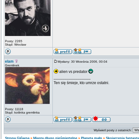
Posty: 2265
Skąd: Wrocław
elam
Wysłany: 30 Września 2006, 00:04
Gremlinek
alien vs predator
_________________
Ten się śmieje, kto umrze ostatni.
Posty: 11118
Skąd: kotlinka gremlinka
Wyświetl posty z ostatnich:
Strona Główna
»
Miasta długo nieśmiertelne
»
Planeta małp
»
Skojarzenia fantast