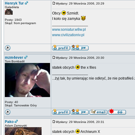
Henryk Tur
Wysłany: 29 Września 2006, 20:29
Galadriela
Obcy
Szmidt.
I koło się zamyka
Posty: 1943
Skąd: from pentagram
_________________
www.soniatur.w8w.pl
www.civilizationiv.pl
mzm4ever
Wysłany: 29 Września 2006, 20:30
Tom Bombadil
statek obcych
the x files
_________________
...żyj tak, by umierając nie odkryć, że nie potrafiłeś 
Posty: 40
Skąd: Tarnowskie Góry
Pako
Wysłany: 29 Września 2006, 20:31
Adam Zamoyski
statek obcych
Archiwum X