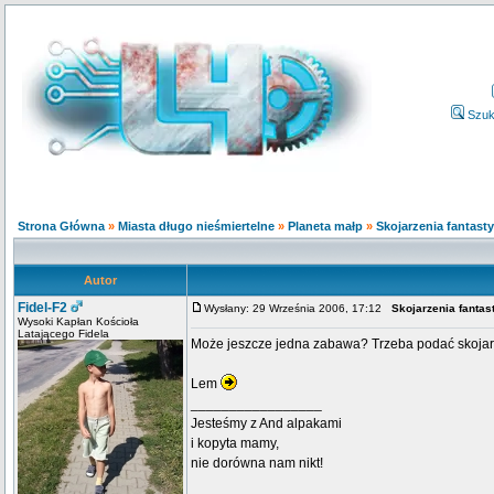
Szuk
Strona Główna
»
Miasta długo nieśmiertelne
»
Planeta małp
»
Skojarzenia fantast
Autor
Fidel-F2
Wysłany: 29 Września 2006, 17:12
Skojarzenia fantas
Wysoki Kapłan Kościoła
Latającego Fidela
Może jeszcze jedna zabawa? Trzeba podać skojarz
Lem
_________________
Jesteśmy z And alpakami
i kopyta mamy,
nie dorówna nam nikt!