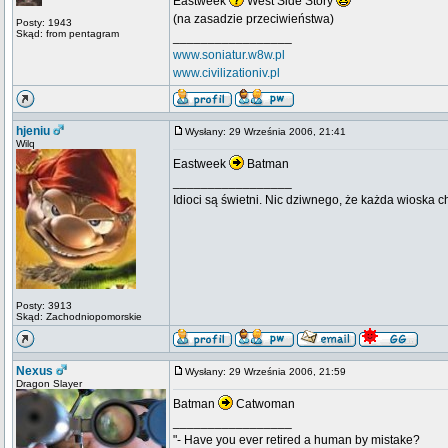
Eastweek
West Side Story
(na zasadzie przeciwieństwa)
Posty: 1943
Skąd: from pentagram
_________________
www.soniatur.w8w.pl
www.civilizationiv.pl
hjeniu
Wysłany: 29 Września 2006, 21:41
Wilq
Eastweek
Batman
_________________
Idioci są świetni. Nic dziwnego, że każda wioska 
Posty: 3913
Skąd: Zachodniopomorskie
Nexus
Wysłany: 29 Września 2006, 21:59
Dragon Slayer
Batman
Catwoman
_________________
"- Have you ever retired a human by mistake?