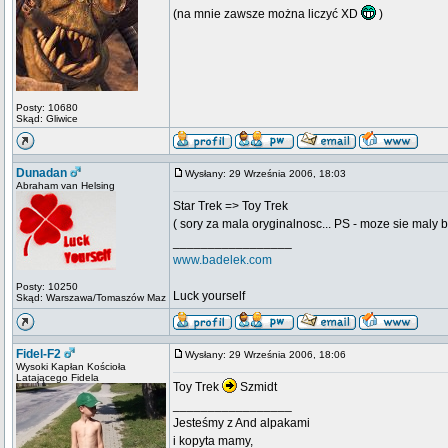
(na mnie zawsze można liczyć XD
)
Posty: 10680
Skąd: Gliwice
Dunadan
Wysłany: 29 Września 2006, 18:03
Abraham van Helsing
Star Trek => Toy Trek
( sory za mala oryginalnosc... PS - moze sie maly 
_________________
www.badelek.com
Posty: 10250
Luck yourself
Skąd: Warszawa/Tomaszów Maz
Fidel-F2
Wysłany: 29 Września 2006, 18:06
Wysoki Kapłan Kościoła
Latającego Fidela
Toy Trek
Szmidt
_________________
Jesteśmy z And alpakami
i kopyta mamy,