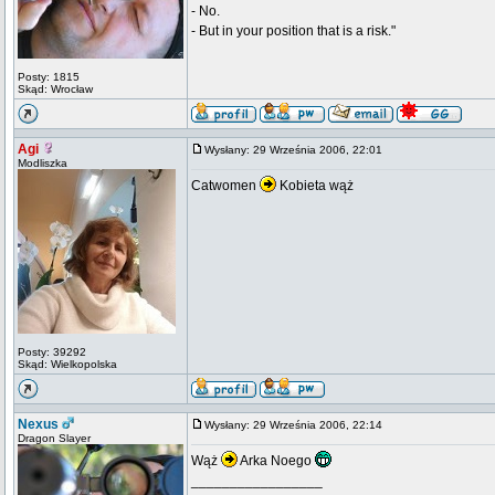
- No.
- But in your position that is a risk."
Posty: 1815
Skąd: Wrocław
Agi
Wysłany: 29 Września 2006, 22:01
Modliszka
Catwomen
Kobieta wąż
Posty: 39292
Skąd: Wielkopolska
Nexus
Wysłany: 29 Września 2006, 22:14
Dragon Slayer
Wąż
Arka Noego
_________________