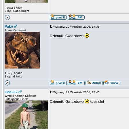
Posty: 37804
Skąd: Sandomierz
Pako
Wysłany: 29 Września 2006, 17:35
Adam Zamoyski
Dzienniki Gwiazdowe
Posty: 10680
Skąd: Gliwice
Fidel-F2
Wysłany: 29 Września 2006, 17:45
Wysoki Kapłan Kościoła
Latającego Fidela
Dzienniki Gwiazdowe
kosmolot