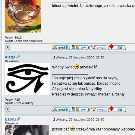
_________________
Idioci są świetni. Nic dziwnego, że każda wioska 
Posty: 3913
Skąd: Zachodniopomorskie
Alatar
Wysłany: 29 Września 2006, 23:10
Nekroskop
Wodny Świat
przyszłość
_________________
"Bo najlepiej jest przykleić nos do szyby,
I wpatrywać się tak bardzo, bardzo mocno,
Aż pojawi się kraina Niby Niby,
Przecież w deszczu kwiaty i marzenia rosną"
Posty: 735
Skąd: Z trzewi duszy.
Dabliu
Wysłany: 29 Września 2006, 23:16
Marsjanin
przyszłość
przetwórnia ksenobiomasy (xenobi