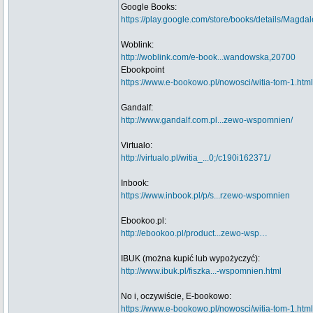
Google Books:
https://play.google.com/store/books/details
Woblink:
http://woblink.com/e-book...wandowska,20700
Ebookpoint
https://www.e-bookowo.pl/nowosci/witia-tom-1.html
Gandalf:
http://www.gandalf.com.pl...zewo-wspomnien/
Virtualo:
http://virtualo.pl/witia_...0;/c190i162371/
Inbook:
https://www.inbook.pl/p/s...rzewo-wspomnien
Ebookoo.pl:
http://ebookoo.pl/product...zewo-wsp…
IBUK (można kupić lub wypożyczyć):
http://www.ibuk.pl/fiszka...-wspomnien.html
No i, oczywiście, E-bookowo:
https://www.e-bookowo.pl/nowosci/witia-tom-1.html