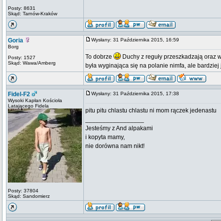
Posty: 8631
Skąd: Tarnów-Kraków
Goria
Wysłany: 31 Października 2015, 16:59
Borg
To dobrze
Duchy z reguły przeszkadzają oraz w
Posty: 1527
Skąd: Wawa/Amberg
była wyginająca się na polanie nimfa, ale bardzie
Fidel-F2
Wysłany: 31 Października 2015, 17:38
Wysoki Kapłan Kościoła
Latającego Fidela
pitu pitu chlastu chlastu ni mom rączek jedenastu
_________________
Jesteśmy z And alpakami
i kopyta mamy,
nie dorówna nam nikt!
Posty: 37804
Skąd: Sandomierz