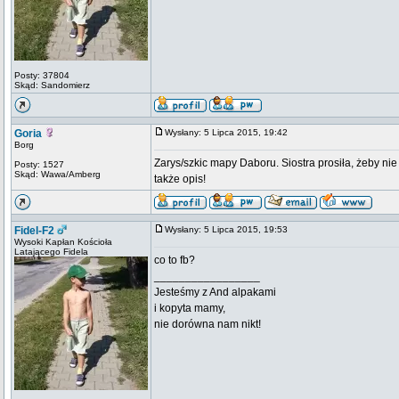
Posty: 37804
Skąd: Sandomierz
Goria
Wysłany: 5 Lipca 2015, 19:42
Borg
Zarys/szkic mapy Daboru. Siostra prosiła, żeby nie 
Posty: 1527
Skąd: Wawa/Amberg
także opis!
Fidel-F2
Wysłany: 5 Lipca 2015, 19:53
Wysoki Kapłan Kościoła
Latającego Fidela
co to fb?
_________________
Jesteśmy z And alpakami
i kopyta mamy,
nie dorówna nam nikt!