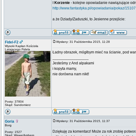
I
Korzenie
- kolejne opowiadanie nawiązujące odrobi
http://www.fantastyka.pl/opowiadania/pokaz/15107
a że Dziady/Zaduszki, to Jesienne przejście:
Fidel-F2
Wysłany: 31 Października 2015, 11:28
Wysoki Kapłan Kościoła
Latającego Fidela
Ładny obrazek, mógłbym mieć na ścianie, pod waru
_________________
Jesteśmy z And alpakami
i kopyta mamy,
nie dorówna nam nikt!
Posty: 37804
Skąd: Sandomierz
Goria
Wysłany: 31 Października 2015, 11:37
Borg
Dziękuję za komentarz! Może za rok zrobię potwo
Posty: 1527
Skąd: Wawa/Amberg