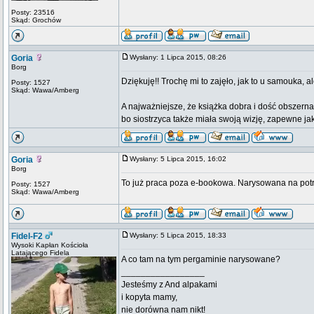
Posty: 23516
Skąd: Grochów
Goria
Wysłany: 1 Lipca 2015, 08:26
Borg
Dziękuję!! Trochę mi to zajęło, jak to u samouka,
Posty: 1527
Skąd: Wawa/Amberg
A najważniejsze, że książka dobra i dość obszern
bo siostrzyca także miała swoją wizję, zapewne jak
Goria
Wysłany: 5 Lipca 2015, 16:02
Borg
To już praca poza e-bookowa. Narysowana na pot
Posty: 1527
Skąd: Wawa/Amberg
Fidel-F2
Wysłany: 5 Lipca 2015, 18:33
Wysoki Kapłan Kościoła
Latającego Fidela
A co tam na tym pergaminie narysowane?
_________________
Jesteśmy z And alpakami
i kopyta mamy,
nie dorówna nam nikt!