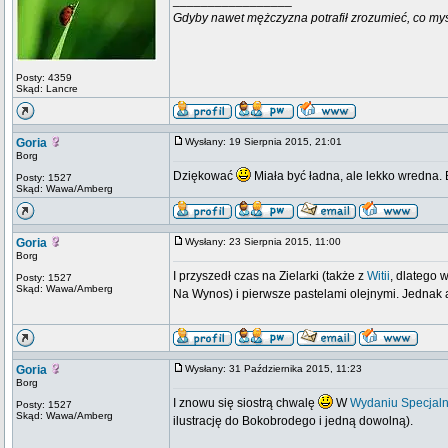
_________________
Gdyby nawet mężczyzna potrafił zrozumieć, co myśli k
Posty: 4359
Skąd: Lancre
Goria
Wysłany: 19 Sierpnia 2015, 21:01
Borg
Dziękować
Miała być ładna, ale lekko wredna
Posty: 1527
Skąd: Wawa/Amberg
Goria
Wysłany: 23 Sierpnia 2015, 11:00
Borg
I przyszedł czas na Zielarki (także z
Witii
, dlatego 
Posty: 1527
Skąd: Wawa/Amberg
Na Wynos) i pierwsze pastelami olejnymi. Jednak a
Goria
Wysłany: 31 Października 2015, 11:23
Borg
I znowu się siostrą chwalę
W
Wydaniu Specjal
Posty: 1527
Skąd: Wawa/Amberg
ilustrację do Bokobrodego i jedną dowolną).