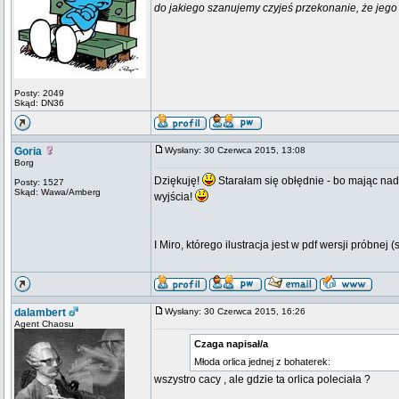
do jakiego szanujemy czyjeś przekonanie, że jego 
Posty: 2049
Skąd: DN36
Goria
Wysłany: 30 Czerwca 2015, 13:08
Borg
Dziękuję!
Starałam się obłędnie - bo mając nad 
Posty: 1527
Skąd: Wawa/Amberg
wyjścia!
I Miro, którego ilustracja jest w pdf wersji próbnej (
dalambert
Wysłany: 30 Czerwca 2015, 16:26
Agent Chaosu
Czaga napisał/a
Młoda orlica jednej z bohaterek:
wszystro cacy , ale gdzie ta orlica poleciała ?
_________________