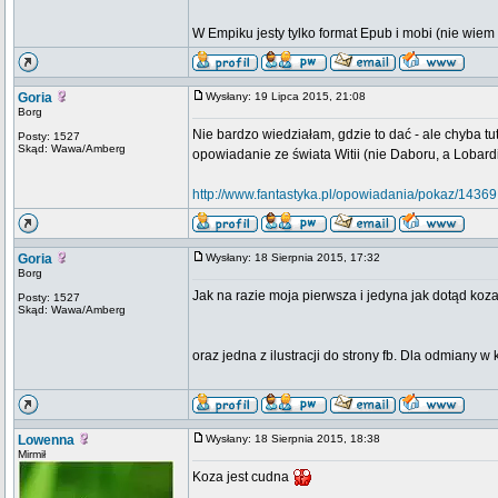
W Empiku jesty tylko format Epub i mobi (nie wiem 
Goria
Wysłany: 19 Lipca 2015, 21:08
Borg
Nie bardzo wiedziałam, gdzie to dać - ale chyba tu
Posty: 1527
Skąd: Wawa/Amberg
opowiadanie ze świata Witii (nie Daboru, a Lobardi
http://www.fantastyka.pl/opowiadania/pokaz/14369
Goria
Wysłany: 18 Sierpnia 2015, 17:32
Borg
Jak na razie moja pierwsza i jedyna jak dotąd ko
Posty: 1527
Skąd: Wawa/Amberg
oraz jedna z ilustracji do strony fb. Dla odmiany w 
Lowenna
Wysłany: 18 Sierpnia 2015, 18:38
Mirmił
Koza jest cudna