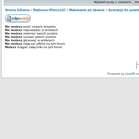
Wyświetl posty z ostatnich:
Strona Główna
»
Radosna tffurczość
»
Malowanie po ekranie
»
ilustracje do powi
Nie możesz
pisać nowych tematów
Nie możesz
odpowiadać w tematach
Nie możesz
zmieniać swoich postów
Nie możesz
usuwać swoich postów
Nie możesz
głosować w ankietach
Nie możesz
załączać plików na tym forum
Możesz
ściągać załączniki na tym forum
Powered by
phpBB
mo