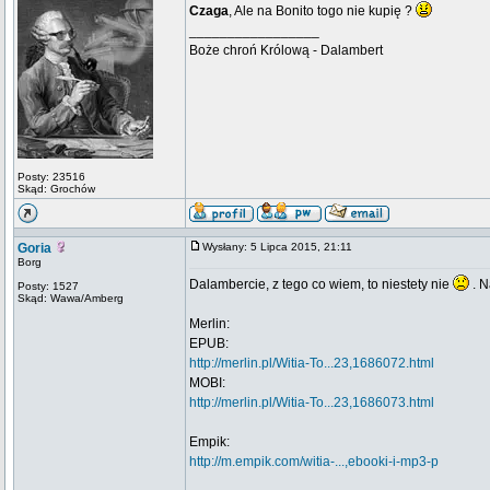
Czaga
, Ale na Bonito togo nie kupię ?
_________________
Boże chroń Królową - Dalambert
Posty: 23516
Skąd: Grochów
Goria
Wysłany: 5 Lipca 2015, 21:11
Borg
Dalambercie, z tego co wiem, to niestety nie
. N
Posty: 1527
Skąd: Wawa/Amberg
Merlin:
EPUB:
http://merlin.pl/Witia-To...23,1686072.html
MOBI:
http://merlin.pl/Witia-To...23,1686073.html
Empik:
http://m.empik.com/witia-...,ebooki-i-mp3-p