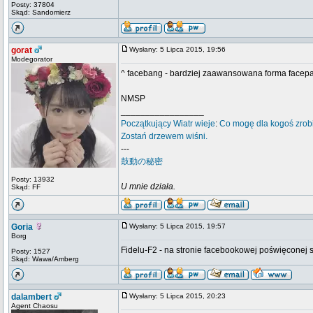
Posty: 37804
Skąd: Sandomierz
gorat
Wysłany: 5 Lipca 2015, 19:56
Modegorator
^ facebang - bardziej zaawansowana forma facep
NMSP
_________________
Początkujący
Wiatr wieje
:
Co mogę dla kogoś zrob
Zostań drzewem wiśni.
---
鼓動の秘密
Posty: 13932
U mnie działa.
Skąd: FF
Goria
Wysłany: 5 Lipca 2015, 19:57
Borg
Fidelu-F2 - na stronie facebookowej poświęconej se
Posty: 1527
Skąd: Wawa/Amberg
dalambert
Wysłany: 5 Lipca 2015, 20:23
Agent Chaosu