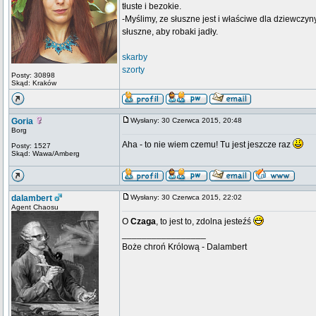
tłuste i bezokie.
-Myślimy, ze słuszne jest i właściwe dla dziewczyn
słuszne, aby robaki jadły.
skarby
szorty
Posty: 30898
Skąd: Kraków
Goria
Wysłany: 30 Czerwca 2015, 20:48
Borg
Aha - to nie wiem czemu! Tu jest jeszcze raz
Posty: 1527
Skąd: Wawa/Amberg
dalambert
Wysłany: 30 Czerwca 2015, 22:02
Agent Chaosu
O
Czaga
, to jest to, zdolna jesteźś
_________________
Boże chroń Królową - Dalambert