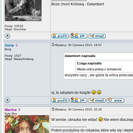
Boże chroń Królową - Dalambert
Posty: 23516
Skąd: Grochów
Goria
Wysłany: 30 Czerwca 2015, 19:07
Borg
Posty: 1527
dalambert napisał/a
Skąd: Wawa/Amberg
Czaga napisał/a
Młoda orlica jednej z bohaterek:
wszystro cacy , ale gdzie ta orlica poleciał
oj, to odsyłam do książki
Martva
Wysłany: 30 Czerwca 2015, 20:18
Kylo Ren
W sensie, obrazka nie widać
Nie wiem dlaczeg
_________________
Potem poszłyśmy do robaków, które wiły się i kłębi