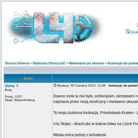
Szuk
Strona Główna
»
Radosna tffurczość
»
Malowanie po ekranie
»
ilustracje do powi
Autor
Goria
Wysłany: 30 Czerwca 2015, 12:38
ilustracje do powi
Borg
Dawno mnie tu nie było, ochłonęłam, okrzepłam i 
Posty: 1527
Skąd: Wawa/Amberg
napisana przez moją siostrzycę i niedawno ukazał
To moja ulubiona ilustracja. Przedstawia Kraken - 
A to Stojko - stracił oko w trakcie bitwy na Lisich Po
Młoda orlica jednej z bohaterek: