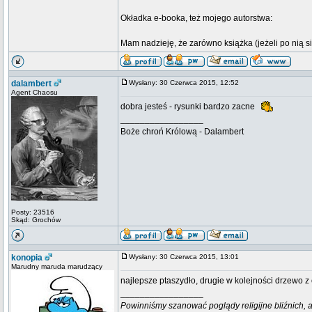
Okładka e-booka, też mojego autorstwa:
Mam nadzieję, że zarówno książka (jeżeli po nią s
dalambert
Wysłany: 30 Czerwca 2015, 12:52
Agent Chaosu
dobra jesteś - rysunki bardzo zacne
_________________
Boże chroń Królową - Dalambert
Posty: 23516
Skąd: Grochów
konopia
Wysłany: 30 Czerwca 2015, 13:01
Marudny maruda marudzący
najlepsze ptaszydło, drugie w kolejności drzewo z 
_________________
Powinniśmy szanować poglądy religijne bliźnich, al