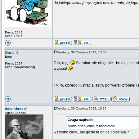
do jakiego szanujemy czyjeś przekonanie, że jego 
Posty: 2049
Skąd: DN36
Goria
Wysłany: 30 Czerwca 2015, 13:08
Borg
Dziękuję!
Starałam się obłędnie - bo mając nad 
Posty: 1527
Skąd: Wawa/Amberg
wyjścia!
I Miro, którego ilustracja jest w pdf wersji próbnej (
dalambert
Wysłany: 30 Czerwca 2015, 16:26
Agent Chaosu
Czaga napisał/a
Młoda orlica jednej z bohaterek:
wszystro cacy , ale gdzie ta orlica poleciała ?
_________________