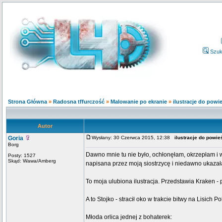
Szuk
Strona Główna
»
Radosna tffurczość
»
Malowanie po ekranie
»
ilustracje do powi
Autor
Goria
Wysłany: 30 Czerwca 2015, 12:38
ilustracje do powi
Borg
Dawno mnie tu nie było, ochłonęłam, okrzepłam i 
Posty: 1527
Skąd: Wawa/Amberg
napisana przez moją siostrzycę i niedawno ukazał
To moja ulubiona ilustracja. Przedstawia Kraken - 
A to Stojko - stracił oko w trakcie bitwy na Lisich Po
Młoda orlica jednej z bohaterek: