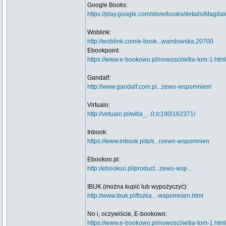
Google Books:
https://play.google.com/store/books/details
Woblink:
http://woblink.com/e-book...wandowska,20700
Ebookpoint
https://www.e-bookowo.pl/nowosci/witia-tom-1.html
Gandalf:
http://www.gandalf.com.pl...zewo-wspomnien/
Virtualo:
http://virtualo.pl/witia_...0;/c190i162371/
Inbook:
https://www.inbook.pl/p/s...rzewo-wspomnien
Ebookoo.pl:
http://ebookoo.pl/product...zewo-wsp…
IBUK (można kupić lub wypożyczyć):
http://www.ibuk.pl/fiszka...-wspomnien.html
No i, oczywiście, E-bookowo:
https://www.e-bookowo.pl/nowosci/witia-tom-1.html