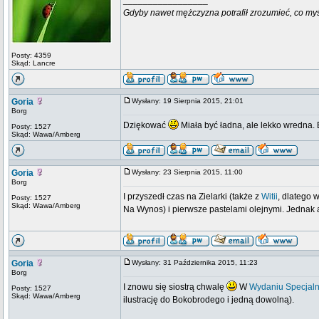
_________________
Gdyby nawet mężczyzna potrafił zrozumieć, co myśli k
Posty: 4359
Skąd: Lancre
Goria
Wysłany: 19 Sierpnia 2015, 21:01
Borg
Dziękować
Miała być ładna, ale lekko wredna
Posty: 1527
Skąd: Wawa/Amberg
Goria
Wysłany: 23 Sierpnia 2015, 11:00
Borg
I przyszedł czas na Zielarki (także z
Witii
, dlatego 
Posty: 1527
Skąd: Wawa/Amberg
Na Wynos) i pierwsze pastelami olejnymi. Jednak a
Goria
Wysłany: 31 Października 2015, 11:23
Borg
I znowu się siostrą chwalę
W
Wydaniu Specjal
Posty: 1527
Skąd: Wawa/Amberg
ilustrację do Bokobrodego i jedną dowolną).