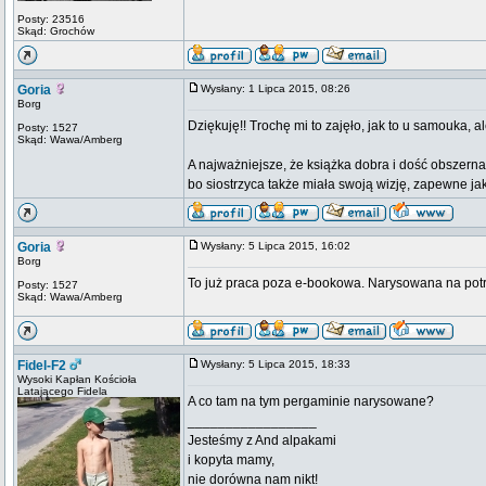
Posty: 23516
Skąd: Grochów
Goria
Wysłany: 1 Lipca 2015, 08:26
Borg
Dziękuję!! Trochę mi to zajęło, jak to u samouka,
Posty: 1527
Skąd: Wawa/Amberg
A najważniejsze, że książka dobra i dość obszern
bo siostrzyca także miała swoją wizję, zapewne jak
Goria
Wysłany: 5 Lipca 2015, 16:02
Borg
To już praca poza e-bookowa. Narysowana na pot
Posty: 1527
Skąd: Wawa/Amberg
Fidel-F2
Wysłany: 5 Lipca 2015, 18:33
Wysoki Kapłan Kościoła
Latającego Fidela
A co tam na tym pergaminie narysowane?
_________________
Jesteśmy z And alpakami
i kopyta mamy,
nie dorówna nam nikt!