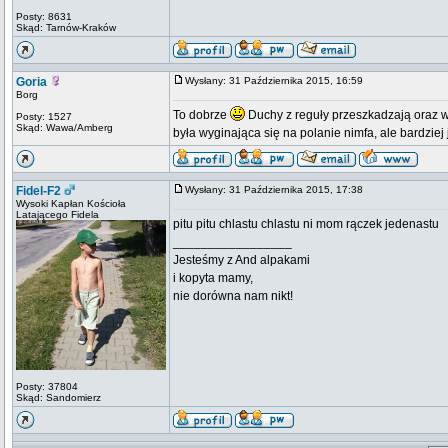
Posty: 8631
Skąd: Tarnów-Kraków
Goria
Wysłany: 31 Października 2015, 16:59
Borg
To dobrze
Duchy z reguły przeszkadzają oraz w
Posty: 1527
Skąd: Wawa/Amberg
była wyginająca się na polanie nimfa, ale bardzie
Fidel-F2
Wysłany: 31 Października 2015, 17:38
Wysoki Kapłan Kościoła
Latającego Fidela
pitu pitu chlastu chlastu ni mom rączek jedenastu
_________________
Jesteśmy z And alpakami
i kopyta mamy,
nie dorówna nam nikt!
Posty: 37804
Skąd: Sandomierz