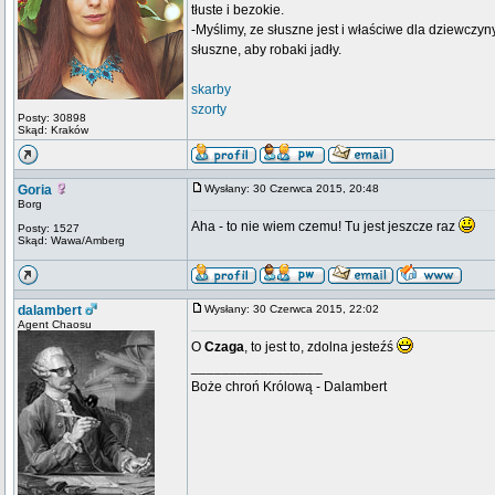
tłuste i bezokie.
-Myślimy, ze słuszne jest i właściwe dla dziewczyn
słuszne, aby robaki jadły.
skarby
szorty
Posty: 30898
Skąd: Kraków
Goria
Wysłany: 30 Czerwca 2015, 20:48
Borg
Aha - to nie wiem czemu! Tu jest jeszcze raz
Posty: 1527
Skąd: Wawa/Amberg
dalambert
Wysłany: 30 Czerwca 2015, 22:02
Agent Chaosu
O
Czaga
, to jest to, zdolna jesteźś
_________________
Boże chroń Królową - Dalambert