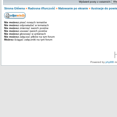
Wyświetl posty z ostatnich:
Strona Główna
»
Radosna tffurczość
»
Malowanie po ekranie
»
ilustracje do powi
Nie możesz
pisać nowych tematów
Nie możesz
odpowiadać w tematach
Nie możesz
zmieniać swoich postów
Nie możesz
usuwać swoich postów
Nie możesz
głosować w ankietach
Nie możesz
załączać plików na tym forum
Możesz
ściągać załączniki na tym forum
Powered by
phpBB
mo