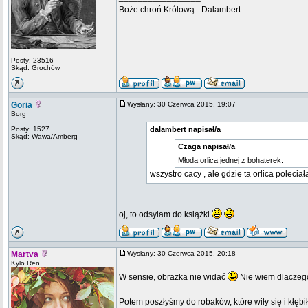
Boże chroń Królową - Dalambert
Posty: 23516
Skąd: Grochów
Goria
Wysłany: 30 Czerwca 2015, 19:07
Borg
Posty: 1527
dalambert napisał/a
Skąd: Wawa/Amberg
Czaga napisał/a
Młoda orlica jednej z bohaterek:
wszystro cacy , ale gdzie ta orlica poleciał
oj, to odsyłam do książki
Martva
Wysłany: 30 Czerwca 2015, 20:18
Kylo Ren
W sensie, obrazka nie widać
Nie wiem dlaczeg
_________________
Potem poszłyśmy do robaków, które wiły się i kłębi