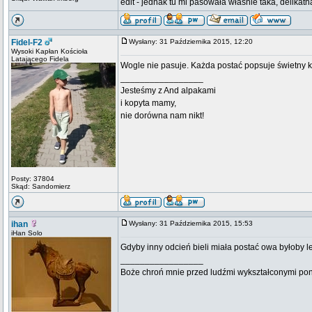
edit - jednak tu mi pasowała właśnie taka, delikat
Fidel-F2
Wysłany: 31 Października 2015, 12:20
Wysoki Kapłan Kościoła
Latającego Fidela
Wogle nie pasuje. Każda postać popsuje świetny k
_________________
Jesteśmy z And alpakami
i kopyta mamy,
nie dorówna nam nikt!
Posty: 37804
Skąd: Sandomierz
ihan
Wysłany: 31 Października 2015, 15:53
iHan Solo
Gdyby inny odcień bieli miała postać owa byłoby le
_________________
Boże chroń mnie przed ludźmi wykształconymi pona