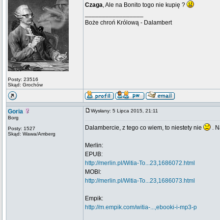
Czaga
, Ale na Bonito togo nie kupię ?
_________________
Boże chroń Królową - Dalambert
Posty: 23516
Skąd: Grochów
Goria
Wysłany: 5 Lipca 2015, 21:11
Borg
Dalambercie, z tego co wiem, to niestety nie
. N
Posty: 1527
Skąd: Wawa/Amberg
Merlin:
EPUB:
http://merlin.pl/Witia-To...23,1686072.html
MOBI:
http://merlin.pl/Witia-To...23,1686073.html
Empik:
http://m.empik.com/witia-...,ebooki-i-mp3-p