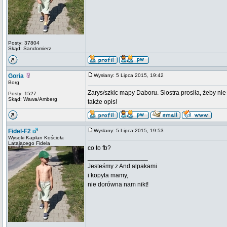
Posty: 37804
Skąd: Sandomierz
Goria
Wysłany: 5 Lipca 2015, 19:42
Borg
Zarys/szkic mapy Daboru. Siostra prosiła, żeby nie 
Posty: 1527
Skąd: Wawa/Amberg
także opis!
Fidel-F2
Wysłany: 5 Lipca 2015, 19:53
Wysoki Kapłan Kościoła
Latającego Fidela
co to fb?
_________________
Jesteśmy z And alpakami
i kopyta mamy,
nie dorówna nam nikt!