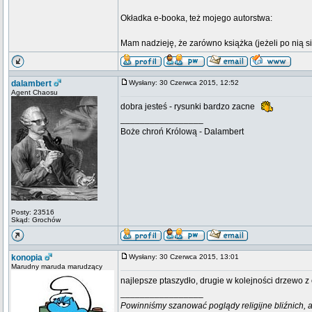
Okładka e-booka, też mojego autorstwa:
Mam nadzieję, że zarówno książka (jeżeli po nią s
dalambert
Wysłany: 30 Czerwca 2015, 12:52
Agent Chaosu
dobra jesteś - rysunki bardzo zacne
_________________
Boże chroń Królową - Dalambert
Posty: 23516
Skąd: Grochów
konopia
Wysłany: 30 Czerwca 2015, 13:01
Marudny maruda marudzący
najlepsze ptaszydło, drugie w kolejności drzewo z 
_________________
Powinniśmy szanować poglądy religijne bliźnich, al