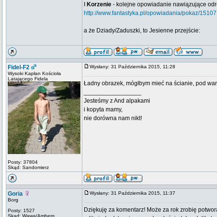
I
Korzenie
- kolejne opowiadanie nawiązujące odrobi
http://www.fantastyka.pl/opowiadania/pokaz/15107
a że Dziady/Zaduszki, to Jesienne przejście:
Fidel-F2
Wysłany: 31 Października 2015, 11:28
Wysoki Kapłan Kościoła
Latającego Fidela
Ładny obrazek, mógłbym mieć na ścianie, pod waru
_________________
Jesteśmy z And alpakami
i kopyta mamy,
nie dorówna nam nikt!
Posty: 37804
Skąd: Sandomierz
Goria
Wysłany: 31 Października 2015, 11:37
Borg
Dziękuję za komentarz! Może za rok zrobię potwo
Posty: 1527
Skąd: Wawa/Amberg