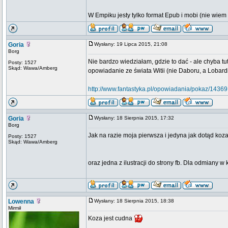
W Empiku jesty tylko format Epub i mobi (nie wiem 
Goria
Wysłany: 19 Lipca 2015, 21:08
Borg
Nie bardzo wiedziałam, gdzie to dać - ale chyba tu
Posty: 1527
Skąd: Wawa/Amberg
opowiadanie ze świata Witii (nie Daboru, a Lobardi
http://www.fantastyka.pl/opowiadania/pokaz/14369
Goria
Wysłany: 18 Sierpnia 2015, 17:32
Borg
Jak na razie moja pierwsza i jedyna jak dotąd ko
Posty: 1527
Skąd: Wawa/Amberg
oraz jedna z ilustracji do strony fb. Dla odmiany w 
Lowenna
Wysłany: 18 Sierpnia 2015, 18:38
Mirmił
Koza jest cudna