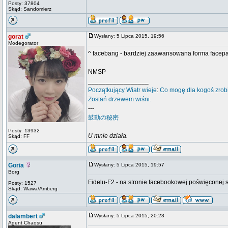
Posty: 37804
Skąd: Sandomierz
gorat
Wysłany: 5 Lipca 2015, 19:56
Modegorator
^ facebang - bardziej zaawansowana forma facep
NMSP
_________________
Początkujący
Wiatr wieje
:
Co mogę dla kogoś zrob
Zostań drzewem wiśni.
---
鼓動の秘密
Posty: 13932
U mnie działa.
Skąd: FF
Goria
Wysłany: 5 Lipca 2015, 19:57
Borg
Fidelu-F2 - na stronie facebookowej poświęconej se
Posty: 1527
Skąd: Wawa/Amberg
dalambert
Wysłany: 5 Lipca 2015, 20:23
Agent Chaosu