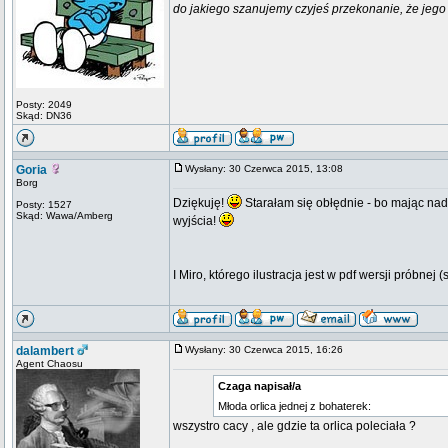
do jakiego szanujemy czyjeś przekonanie, że jego 
Posty: 2049
Skąd: DN36
Goria
Wysłany: 30 Czerwca 2015, 13:08
Borg
Dziękuję!
Starałam się obłędnie - bo mając nad 
Posty: 1527
Skąd: Wawa/Amberg
wyjścia!
I Miro, którego ilustracja jest w pdf wersji próbnej (
dalambert
Wysłany: 30 Czerwca 2015, 16:26
Agent Chaosu
Czaga napisał/a
Młoda orlica jednej z bohaterek:
wszystro cacy , ale gdzie ta orlica poleciała ?
_________________