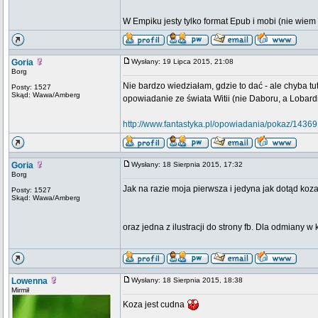
W Empiku jesty tylko format Epub i mobi (nie wiem 
Goria
Wysłany: 19 Lipca 2015, 21:08
Borg
Nie bardzo wiedziałam, gdzie to dać - ale chyba tu
Posty: 1527
Skąd: Wawa/Amberg
opowiadanie ze świata Witii (nie Daboru, a Lobardi
http://www.fantastyka.pl/opowiadania/pokaz/14369
Goria
Wysłany: 18 Sierpnia 2015, 17:32
Borg
Jak na razie moja pierwsza i jedyna jak dotąd ko
Posty: 1527
Skąd: Wawa/Amberg
oraz jedna z ilustracji do strony fb. Dla odmiany w 
Lowenna
Wysłany: 18 Sierpnia 2015, 18:38
Mirmił
Koza jest cudna