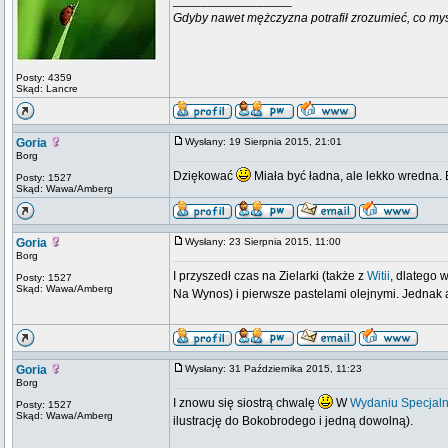
_________________
Gdyby nawet mężczyzna potrafił zrozumieć, co myśli k
Posty: 4359
Skąd: Lancre
Goria
Wysłany: 19 Sierpnia 2015, 21:01
Borg
Dziękować
Miała być ładna, ale lekko wredna
Posty: 1527
Skąd: Wawa/Amberg
Goria
Wysłany: 23 Sierpnia 2015, 11:00
Borg
I przyszedł czas na Zielarki (także z
Witii
, dlatego 
Posty: 1527
Skąd: Wawa/Amberg
Na Wynos) i pierwsze pastelami olejnymi. Jednak a
Goria
Wysłany: 31 Października 2015, 11:23
Borg
I znowu się siostrą chwalę
W
Wydaniu Specjal
Posty: 1527
Skąd: Wawa/Amberg
ilustrację do Bokobrodego i jedną dowolną).