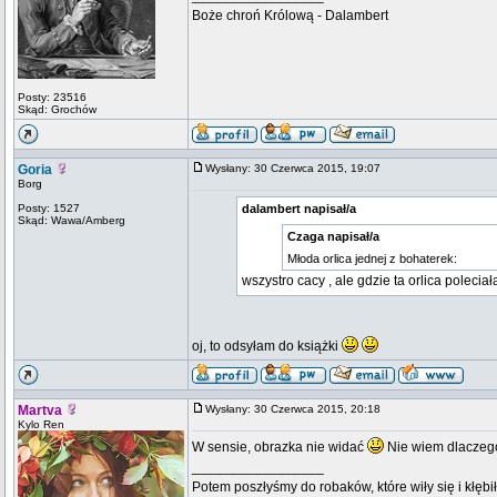
Boże chroń Królową - Dalambert
Posty: 23516
Skąd: Grochów
Goria
Wysłany: 30 Czerwca 2015, 19:07
Borg
Posty: 1527
dalambert napisał/a
Skąd: Wawa/Amberg
Czaga napisał/a
Młoda orlica jednej z bohaterek:
wszystro cacy , ale gdzie ta orlica poleciał
oj, to odsyłam do książki
Martva
Wysłany: 30 Czerwca 2015, 20:18
Kylo Ren
W sensie, obrazka nie widać
Nie wiem dlaczeg
_________________
Potem poszłyśmy do robaków, które wiły się i kłębi