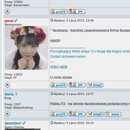
Posty: 37804
Skąd: Sandomierz
gorat
Wysłany: 5 Lipca 2015, 19:56
Modegorator
^ facebang - bardziej zaawansowana forma facep
NMSP
_________________
Początkujący
Wiatr wieje
:
Co mogę dla kogoś zrob
Zostań drzewem wiśni.
---
鼓動の秘密
Posty: 13932
U mnie działa.
Skąd: FF
Goria
Wysłany: 5 Lipca 2015, 19:57
Borg
Fidelu-F2 - na stronie facebookowej poświęconej se
Posty: 1527
Skąd: Wawa/Amberg
dalambert
Wysłany: 5 Lipca 2015, 20:23
Agent Chaosu