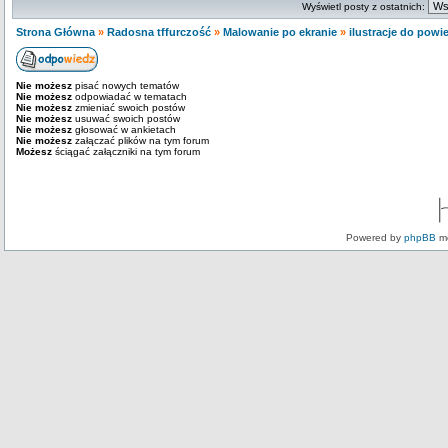
Wyświetl posty z ostatnich:
Strona Główna
»
Radosna tffurczość
»
Malowanie po ekranie
»
ilustracje do powi
Nie możesz
pisać nowych tematów
Nie możesz
odpowiadać w tematach
Nie możesz
zmieniać swoich postów
Nie możesz
usuwać swoich postów
Nie możesz
głosować w ankietach
Nie możesz
załączać plików na tym forum
Możesz
ściągać załączniki na tym forum
Powered by
phpBB
mo