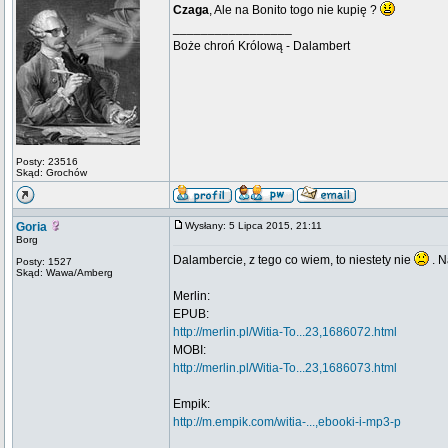
Czaga
, Ale na Bonito togo nie kupię ?
_________________
Boże chroń Królową - Dalambert
Posty: 23516
Skąd: Grochów
Goria
Wysłany: 5 Lipca 2015, 21:11
Borg
Dalambercie, z tego co wiem, to niestety nie
. N
Posty: 1527
Skąd: Wawa/Amberg
Merlin:
EPUB:
http://merlin.pl/Witia-To...23,1686072.html
MOBI:
http://merlin.pl/Witia-To...23,1686073.html
Empik:
http://m.empik.com/witia-...,ebooki-i-mp3-p