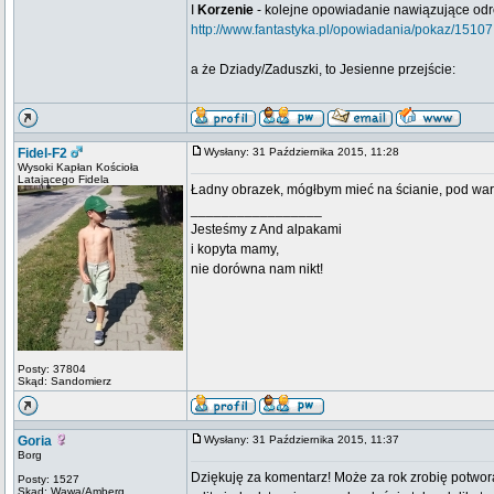
I
Korzenie
- kolejne opowiadanie nawiązujące odrobi
http://www.fantastyka.pl/opowiadania/pokaz/15107
a że Dziady/Zaduszki, to Jesienne przejście:
Fidel-F2
Wysłany: 31 Października 2015, 11:28
Wysoki Kapłan Kościoła
Latającego Fidela
Ładny obrazek, mógłbym mieć na ścianie, pod waru
_________________
Jesteśmy z And alpakami
i kopyta mamy,
nie dorówna nam nikt!
Posty: 37804
Skąd: Sandomierz
Goria
Wysłany: 31 Października 2015, 11:37
Borg
Dziękuję za komentarz! Może za rok zrobię potwo
Posty: 1527
Skąd: Wawa/Amberg