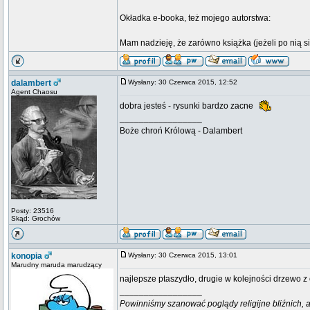
Okładka e-booka, też mojego autorstwa:
Mam nadzieję, że zarówno książka (jeżeli po nią s
dalambert
Wysłany: 30 Czerwca 2015, 12:52
Agent Chaosu
dobra jesteś - rysunki bardzo zacne
_________________
Boże chroń Królową - Dalambert
Posty: 23516
Skąd: Grochów
konopia
Wysłany: 30 Czerwca 2015, 13:01
Marudny maruda marudzący
najlepsze ptaszydło, drugie w kolejności drzewo z 
_________________
Powinniśmy szanować poglądy religijne bliźnich, al