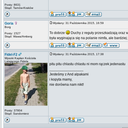
Posty: 8631
Skąd: Tarnów-Kraków
Goria
Wysłany: 31 Października 2015, 16:59
Borg
To dobrze
Duchy z reguły przeszkadzają oraz w
Posty: 1527
Skąd: Wawa/Amberg
była wyginająca się na polanie nimfa, ale bardzie
Fidel-F2
Wysłany: 31 Października 2015, 17:38
Wysoki Kapłan Kościoła
Latającego Fidela
pitu pitu chlastu chlastu ni mom rączek jedenastu
_________________
Jesteśmy z And alpakami
i kopyta mamy,
nie dorówna nam nikt!
Posty: 37804
Skąd: Sandomierz