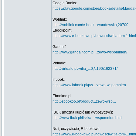
Google Books:
https://play.google.com/store/books/details
Woblink:
http://woblink.com/e-book...wandowska,20700
Ebookpoint
https://www.e-bookowo.pl/nowosci/witia-tom-1.html
Gandalf:
http://www.gandalf.com.pl...zewo-wspomnien/
Virtualo:
http://virtualo.pl/witia_...0;/c190i162371/
Inbook:
https://www.inbook.pl/p/s...rzewo-wspomnien
Ebookoo.pl:
http://ebookoo.pl/product...zewo-wsp…
IBUK (można kupić lub wypożyczyć):
http://www.ibuk.pl/fiszka...-wspomnien.html
No i, oczywiście, E-bookowo:
https://www.e-bookowo.pl/nowosci/witia-tom-1.html