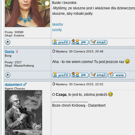
tłuste i bezokie.
-Myślimy, ze słuszne jest i właściwe dla dziewczyn
słuszne, aby robaki jadły.
skarby
szorty
Posty: 30898
Skąd: Kraków
Goria
Wysłany: 30 Czerwca 2015, 20:48
Borg
Aha - to nie wiem czemu! Tu jest jeszcze raz
Posty: 1527
Skąd: Wawa/Amberg
dalambert
Wysłany: 30 Czerwca 2015, 22:02
Agent Chaosu
O
Czaga
, to jest to, zdolna jesteźś
_________________
Boże chroń Królową - Dalambert