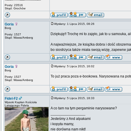
Posty: 23516
Skąd: Grochów
Goria
Wysłany: 1 Lipca 2015, 08:26
Borg
Dziękuję!! Trochę mi to zajęło, jak to u samouka,
Posty: 1527
Skąd: Wawa/Amberg
A najważniejsze, że książka dobra i dość obszern
bo siostrzyca także miała swoją wizję, zapewne jak
Goria
Wysłany: 5 Lipca 2015, 16:02
Borg
To już praca poza e-bookowa. Narysowana na pot
Posty: 1527
Skąd: Wawa/Amberg
Fidel-F2
Wysłany: 5 Lipca 2015, 18:33
Wysoki Kapłan Kościoła
Latającego Fidela
A co tam na tym pergaminie narysowane?
_________________
Jesteśmy z And alpakami
i kopyta mamy,
nie dorówna nam nikt!