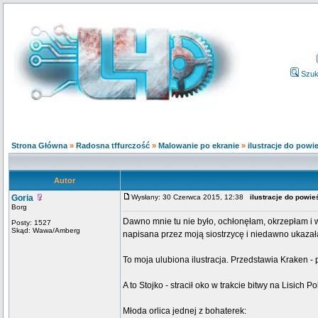
Szuk
Strona Główna
»
Radosna tffurczość
»
Malowanie po ekranie
»
ilustracje do powi
Autor
Goria
Wysłany: 30 Czerwca 2015, 12:38
ilustracje do powi
Borg
Dawno mnie tu nie było, ochłonęłam, okrzepłam i 
Posty: 1527
Skąd: Wawa/Amberg
napisana przez moją siostrzycę i niedawno ukazał
To moja ulubiona ilustracja. Przedstawia Kraken - 
A to Stojko - stracił oko w trakcie bitwy na Lisich Po
Młoda orlica jednej z bohaterek: