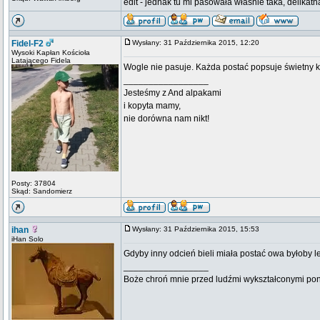
edit - jednak tu mi pasowała właśnie taka, delikat
Fidel-F2
Wysłany: 31 Października 2015, 12:20
Wysoki Kapłan Kościoła
Latającego Fidela
Wogle nie pasuje. Każda postać popsuje świetny k
_________________
Jesteśmy z And alpakami
i kopyta mamy,
nie dorówna nam nikt!
Posty: 37804
Skąd: Sandomierz
ihan
Wysłany: 31 Października 2015, 15:53
iHan Solo
Gdyby inny odcień bieli miała postać owa byłoby le
_________________
Boże chroń mnie przed ludźmi wykształconymi pona