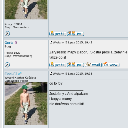
Posty: 37804
Skąd: Sandomierz
Goria
Wysłany: 5 Lipca 2015, 19:42
Borg
Zarys/szkic mapy Daboru. Siostra prosiła, żeby nie 
Posty: 1527
Skąd: Wawa/Amberg
także opis!
Fidel-F2
Wysłany: 5 Lipca 2015, 19:53
Wysoki Kapłan Kościoła
Latającego Fidela
co to fb?
_________________
Jesteśmy z And alpakami
i kopyta mamy,
nie dorówna nam nikt!