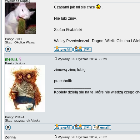
Wyduldas Napfluj
Czasami jak mi się chce
.
Nie lubi zimy.
_________________
Stefan Grabiński
Posty: 7011
Wielcy Przedwieczni : Dagon, Wielki Cthulhu i Wiel
Skąd: Okolice Wawa
merula
Wysłany: 20 Stycznia 2014, 22:59
Pani z Jeziora
zimową zimę lubię
pracoholik
_________________
Kobiety dzielą się na te, które nie wiedzą czego ch
Posty: 23494
Skąd: przystanek Alaska
Zorina
Wysłany: 20 Stycznia 2014, 23:32