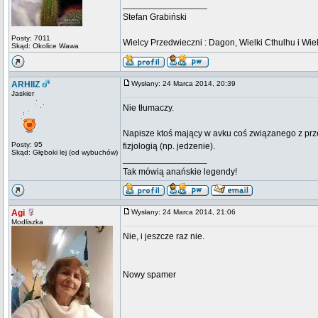
_________________
Stefan Grabiński
Posty: 7011
Wielcy Przedwieczni : Dagon, Wielki Cthulhu i Wiel
Skąd: Okolice Wawa
ARHIIZ
Wysłany: 24 Marca 2014, 20:39
Jaskier
Nie tłumaczy.
Napisze ktoś mający w avku coś związanego z prze
Posty: 95
fizjologią (np. jedzenie).
Skąd: Głęboki lej (od wybuchów)
_________________
Tak mówią anańskie legendy!
Agi
Wysłany: 24 Marca 2014, 21:06
Modliszka
Nie, i jeszcze raz nie.
Nowy spamer