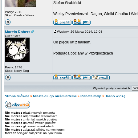
Stefan Grabiński
Posty: 7011
Wielcy Przedwieczni : Dagon, Wielki Cthulhu i Wiel
Skąd: Okolice Wawa
Marcin Robert
Wysłany: 26 Marca 2014, 12:08
Orient Men
Od pięciu lat z hakiem.
Podgląda bociany w Przygodzicach
Posty: 1476
Skąd: Nowy Targ
Wyświetl posty z ostatnich:
Strona Główna
»
Miasta długo nieśmiertelne
»
Planeta małp
»
Jasno widzę!
Nie możesz
pisać nowych tematów
Nie możesz
odpowiadać w tematach
Nie możesz
zmieniać swoich postów
Nie możesz
usuwać swoich postów
Nie możesz
głosować w ankietach
Nie możesz
załączać plików na tym forum
Możesz
ściągać załączniki na tym forum