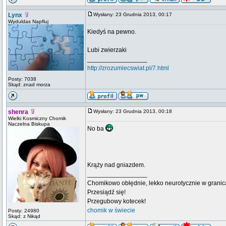
Lynx
Wysłany: 23 Grudnia 2013, 00:17
Wyduldas Napfluj
Kiedyś na pewno.
Lubi zwierzaki
_________________
http://zrozumiecswiat.pl/7.html
Posty: 7038
Skąd: znad morza
shenra
Wysłany: 23 Grudnia 2013, 00:18
Wielki Kosmiczny Chomik
Naczelna Biskupa
No ba
Krąży nad gniazdem.
_________________
Chomikowo obłędnie, lekko neurotycznie w granica
Przesiądź się!
Przegubowy kotecek!
chomik w świecie
Posty: 24980
Skąd: z Nikąd