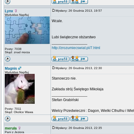
Lynx
Wysłany: 26 Grudnia 2013, 19:57
Wyduldas Napfluj
Wcale.
Lubi świąteczne obżarstwo
_________________
http://zrozumiecswiat.pl/7.html
Posty: 7038
Skąd: znad morza
Magnis
Wysłany: 26 Grudnia 2013, 22:30
Wyduldas Napfluj
Stanowczo nie.
Zakłada strój Świętego Mikołaja
_________________
Stefan Grabiński
Posty: 7011
Wielcy Przedwieczni : Dagon, Wielki Cthulhu i Wiel
Skąd: Okolice Wawa
merula
Wysłany: 26 Grudnia 2013, 22:35
Pani z Jeziora