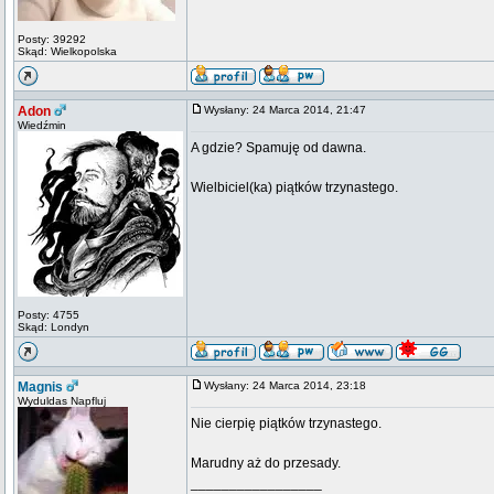
Posty: 39292
Skąd: Wielkopolska
Adon
Wysłany: 24 Marca 2014, 21:47
Wiedźmin
A gdzie? Spamuję od dawna.
Wielbiciel(ka) piątków trzynastego.
Posty: 4755
Skąd: Londyn
Magnis
Wysłany: 24 Marca 2014, 23:18
Wyduldas Napfluj
Nie cierpię piątków trzynastego.
Marudny aż do przesady.
_________________