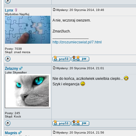
Lynx
Wysłany: 20 Stycznia 2014, 19:46
Wyduldas Napfluj
A nie, wczoraj owszem.
Zmarźluch.
_________________
http://zrozumiecswiat.pl/7.html
Posty: 7038
Skąd: znad morza
Żelazny
Wysłany: 20 Stycznia 2014, 21:01
Luke Skywalker
Nie do końca, aczkolwiek uwielbia ciepło...
Szyk i elegancja
Posty: 245
Skąd: Kock
Magnis
Wysłany: 20 Stycznia 2014, 21:56