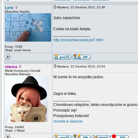
Lynx
Wysłany: 22 Grudnia 2013, 22:36
Wyduldas Napfluj
Jutro zapachnie.
Czeka na białe święta.
_________________
http://zrozumiecswiat.pl/7.html
Posty: 7038
Skąd: znad morza
shenra
Wysłany: 22 Grudnia 2013, 23:54
Wielki Kosmiczny Chomik
Naczelna Biskupa
W sumie to mi wszystko jedno.
Zagra w totka.
_________________
Chomikowo obłędnie, lekko neurotycznie w granica
Przesiądź się!
Przegubowy kotecek!
chomik w świecie
Posty: 24980
Skąd: z Nikąd