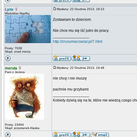
Lynx
Wysłany: 22 Grudnia 2013, 19:23
Wyduldas Napfluj
Zostawiam to dzieciom.
Nie chce mu się iść jutro do pracy.
_________________
http://zrozumiecswiat.pl/7.html
Posty: 7038
Skąd: znad morza
merula
Wysłany: 22 Grudnia 2013, 19:48
Pani z Jeziora
nie chcę i nie muszę
pachnie mu grzybami
_________________
Kobiety dzielą się na te, które nie wiedzą czego ch
Posty: 23494
Skąd: przystanek Alaska