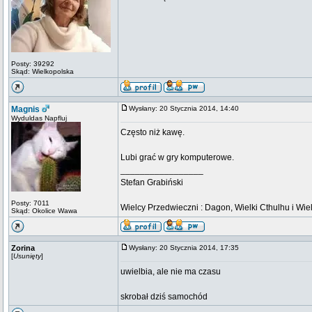
Posty: 39292
Skąd: Wielkopolska
Magnis
Wysłany: 20 Stycznia 2014, 14:40
Wyduldas Napfluj
Często niż kawę.
Lubi grać w gry komputerowe.
_________________
Stefan Grabiński
Posty: 7011
Wielcy Przedwieczni : Dagon, Wielki Cthulhu i Wiel
Skąd: Okolice Wawa
Zorina
Wysłany: 20 Stycznia 2014, 17:35
[
Usunięty
]
uwielbia, ale nie ma czasu
skrobał dziś samochód