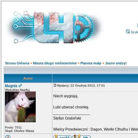
Szuk
Strona Główna
»
Miasta długo nieśmiertelne
»
Planeta małp
»
Jasno widzę!
Autor
Magnis
Wysłany: 22 Grudnia 2013, 17:01
Wyduldas Napfluj
Niech wygrają.
Lubi ubierać choinkę.
_________________
Stefan Grabiński
Posty: 7011
Wielcy Przedwieczni : Dagon, Wielki Cthulhu i Wiel
Skąd: Okolice Wawa