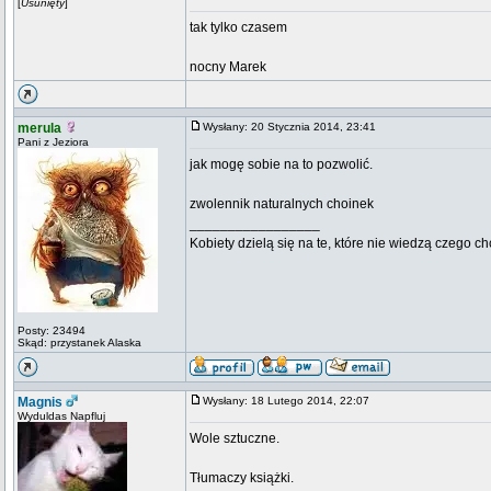
[
Usunięty
]
tak tylko czasem
nocny Marek
merula
Wysłany: 20 Stycznia 2014, 23:41
Pani z Jeziora
jak mogę sobie na to pozwolić.
zwolennik naturalnych choinek
_________________
Kobiety dzielą się na te, które nie wiedzą czego ch
Posty: 23494
Skąd: przystanek Alaska
Magnis
Wysłany: 18 Lutego 2014, 22:07
Wyduldas Napfluj
Wole sztuczne.
Tłumaczy książki.