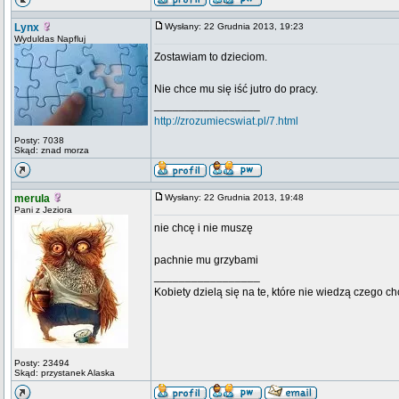
Lynx
Wysłany: 22 Grudnia 2013, 19:23
Wyduldas Napfluj
Zostawiam to dzieciom.
Nie chce mu się iść jutro do pracy.
_________________
http://zrozumiecswiat.pl/7.html
Posty: 7038
Skąd: znad morza
merula
Wysłany: 22 Grudnia 2013, 19:48
Pani z Jeziora
nie chcę i nie muszę
pachnie mu grzybami
_________________
Kobiety dzielą się na te, które nie wiedzą czego ch
Posty: 23494
Skąd: przystanek Alaska