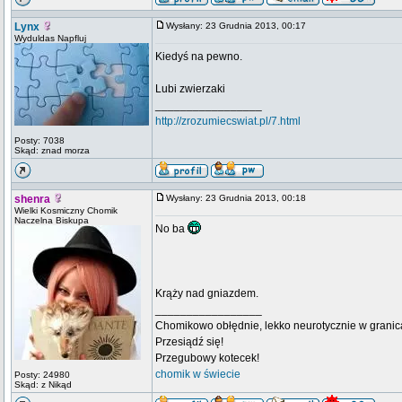
Lynx
Wysłany: 23 Grudnia 2013, 00:17
Wyduldas Napfluj
Kiedyś na pewno.
Lubi zwierzaki
_________________
http://zrozumiecswiat.pl/7.html
Posty: 7038
Skąd: znad morza
shenra
Wysłany: 23 Grudnia 2013, 00:18
Wielki Kosmiczny Chomik
Naczelna Biskupa
No ba
Krąży nad gniazdem.
_________________
Chomikowo obłędnie, lekko neurotycznie w granica
Przesiądź się!
Przegubowy kotecek!
chomik w świecie
Posty: 24980
Skąd: z Nikąd