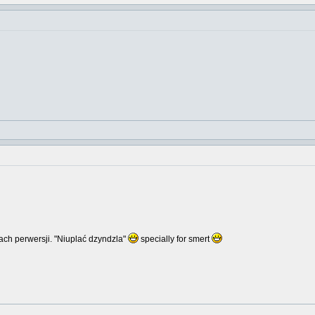
ch perwersji. "Niuplać dzyndzla"
specially for smert