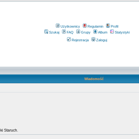
Użytkownicy
Regulamin
Profil
Szukaj
FAQ
Grupy
Album
Statystyki
Rejestracja
Zaloguj
Wiadomość
ki Staruch.