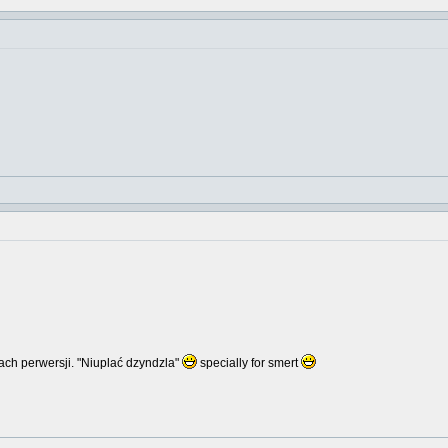
ch perwersji. "Niuplać dzyndzla"
specially for smert