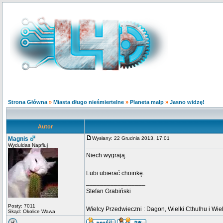
Strona Główna
»
Miasta długo nieśmiertelne
»
Planeta małp
»
Jasno widzę!
Autor
Magnis
Wysłany: 22 Grudnia 2013, 17:01
Wyduldas Napfluj
Niech wygrają.
Lubi ubierać choinkę.
_________________
Stefan Grabiński
Posty: 7011
Wielcy Przedwieczni : Dagon, Wielki Cthulhu i Wiel
Skąd: Okolice Wawa