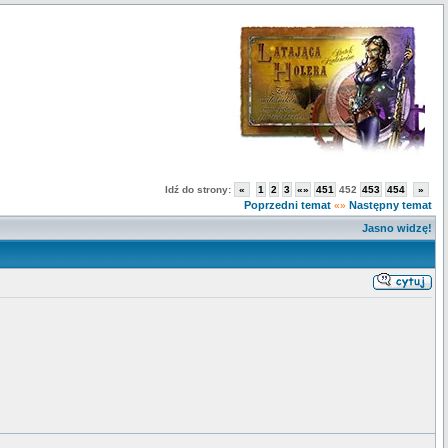
Idź do strony:
«
1
2
3
«»
451
452
453
454
»
Poprzedni temat
Następny temat
«»
Jasno widzę!