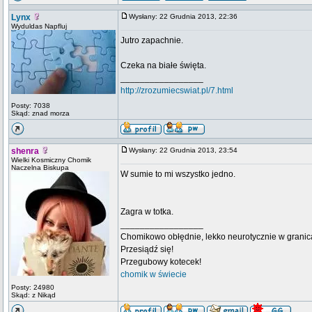
Lynx
Wysłany: 22 Grudnia 2013, 22:36
Wyduldas Napfluj
Jutro zapachnie.
Czeka na białe święta.
_________________
http://zrozumiecswiat.pl/7.html
Posty: 7038
Skąd: znad morza
shenra
Wysłany: 22 Grudnia 2013, 23:54
Wielki Kosmiczny Chomik
Naczelna Biskupa
W sumie to mi wszystko jedno.
Zagra w totka.
_________________
Chomikowo obłędnie, lekko neurotycznie w granica
Przesiądź się!
Przegubowy kotecek!
chomik w świecie
Posty: 24980
Skąd: z Nikąd