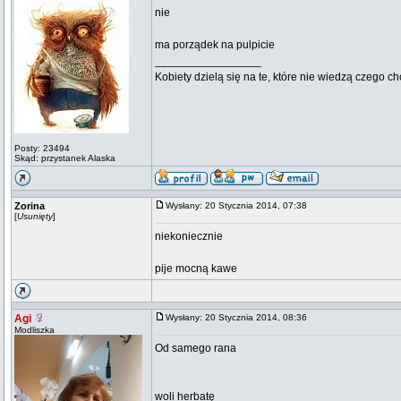
nie
ma porządek na pulpicie
_________________
Kobiety dzielą się na te, które nie wiedzą czego ch
Posty: 23494
Skąd: przystanek Alaska
Zorina
Wysłany: 20 Stycznia 2014, 07:38
[
Usunięty
]
niekoniecznie
pije mocną kawe
Agi
Wysłany: 20 Stycznia 2014, 08:36
Modliszka
Od samego rana
woli herbatę