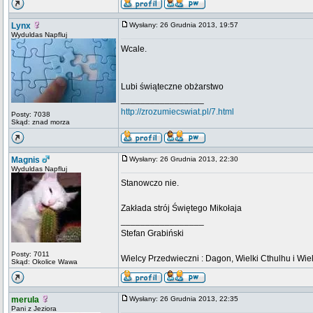
Lynx
Wysłany: 26 Grudnia 2013, 19:57
Wyduldas Napfluj
Wcale.
Lubi świąteczne obżarstwo
_________________
http://zrozumiecswiat.pl/7.html
Posty: 7038
Skąd: znad morza
Magnis
Wysłany: 26 Grudnia 2013, 22:30
Wyduldas Napfluj
Stanowczo nie.
Zakłada strój Świętego Mikołaja
_________________
Stefan Grabiński
Posty: 7011
Wielcy Przedwieczni : Dagon, Wielki Cthulhu i Wiel
Skąd: Okolice Wawa
merula
Wysłany: 26 Grudnia 2013, 22:35
Pani z Jeziora