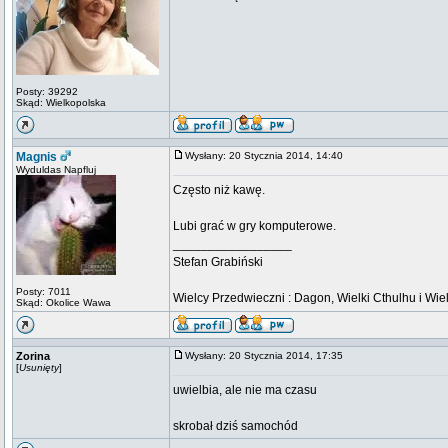
Posty: 39292
Skąd: Wielkopolska
Magnis
Wysłany: 20 Stycznia 2014, 14:40
Wyduldas Napfluj
Często niż kawę.
Lubi grać w gry komputerowe.
_________________
Stefan Grabiński
Posty: 7011
Wielcy Przedwieczni : Dagon, Wielki Cthulhu i Wiel
Skąd: Okolice Wawa
Zorina
Wysłany: 20 Stycznia 2014, 17:35
[
Usunięty
]
uwielbia, ale nie ma czasu
skrobał dziś samochód