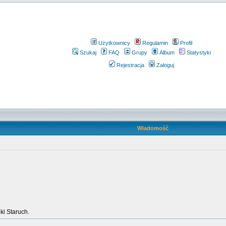
Użytkownicy
Regulamin
Profil
Szukaj
FAQ
Grupy
Album
Statystyki
Rejestracja
Zaloguj
Wiadomość
ki Staruch.