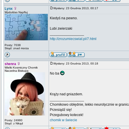
Lynx
Wysłany: 23 Grudnia 2013, 00:17
Wyduldas Napfluj
Kiedyś na pewno.
Lubi zwierzaki
_________________
http://zrozumiecswiat.pl/7.html
Posty: 7038
Skąd: znad morza
shenra
Wysłany: 23 Grudnia 2013, 00:18
Wielki Kosmiczny Chomik
Naczelna Biskupa
No ba
Krąży nad gniazdem.
_________________
Chomikowo obłędnie, lekko neurotycznie w granica
Przesiądź się!
Przegubowy kotecek!
chomik w świecie
Posty: 24980
Skąd: z Nikąd