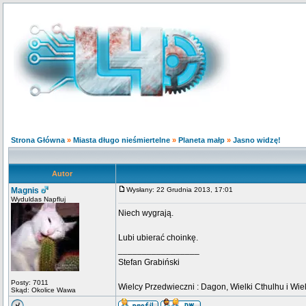
Strona Główna
»
Miasta długo nieśmiertelne
»
Planeta małp
»
Jasno widzę!
Autor
Magnis
Wysłany: 22 Grudnia 2013, 17:01
Wyduldas Napfluj
Niech wygrają.
Lubi ubierać choinkę.
_________________
Stefan Grabiński
Posty: 7011
Wielcy Przedwieczni : Dagon, Wielki Cthulhu i Wiel
Skąd: Okolice Wawa