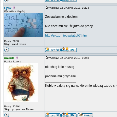
Lynx
Wysłany: 22 Grudnia 2013, 19:23
Wyduldas Napfluj
Zostawiam to dzieciom.
Nie chce mu się iść jutro do pracy.
_________________
http://zrozumiecswiat.pl/7.html
Posty: 7038
Skąd: znad morza
merula
Wysłany: 22 Grudnia 2013, 19:48
Pani z Jeziora
nie chcę i nie muszę
pachnie mu grzybami
_________________
Kobiety dzielą się na te, które nie wiedzą czego ch
Posty: 23494
Skąd: przystanek Alaska