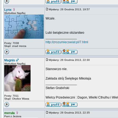
Lynx
Wysłany: 26 Grudnia 2013, 19:57
Wyduldas Napfluj
Wcale.
Lubi świąteczne obżarstwo
_________________
http://zrozumiecswiat.pl/7.html
Posty: 7038
Skąd: znad morza
Magnis
Wysłany: 26 Grudnia 2013, 22:30
Wyduldas Napfluj
Stanowczo nie.
Zakłada strój Świętego Mikołaja
_________________
Stefan Grabiński
Posty: 7011
Wielcy Przedwieczni : Dagon, Wielki Cthulhu i Wiel
Skąd: Okolice Wawa
merula
Wysłany: 26 Grudnia 2013, 22:35
Pani z Jeziora