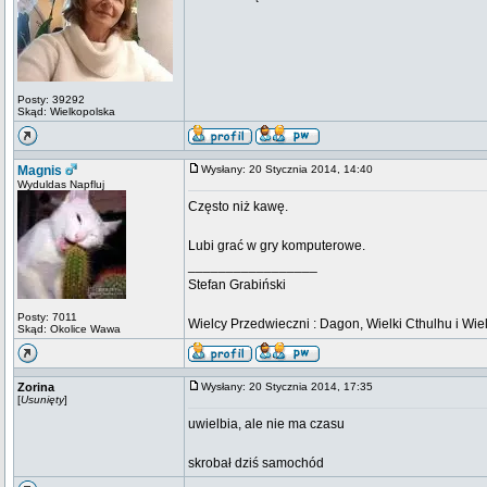
Posty: 39292
Skąd: Wielkopolska
Magnis
Wysłany: 20 Stycznia 2014, 14:40
Wyduldas Napfluj
Często niż kawę.
Lubi grać w gry komputerowe.
_________________
Stefan Grabiński
Posty: 7011
Wielcy Przedwieczni : Dagon, Wielki Cthulhu i Wiel
Skąd: Okolice Wawa
Zorina
Wysłany: 20 Stycznia 2014, 17:35
[
Usunięty
]
uwielbia, ale nie ma czasu
skrobał dziś samochód