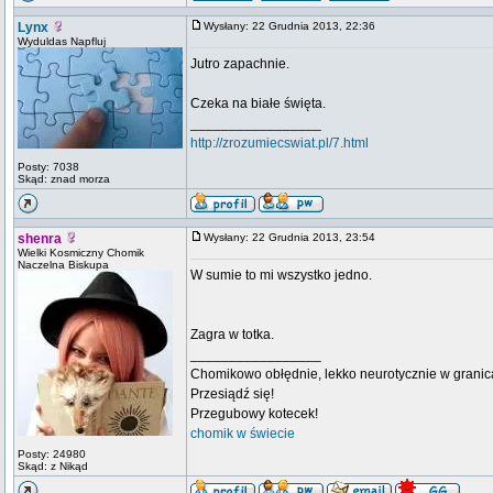
Lynx
Wysłany: 22 Grudnia 2013, 22:36
Wyduldas Napfluj
Jutro zapachnie.
Czeka na białe święta.
_________________
http://zrozumiecswiat.pl/7.html
Posty: 7038
Skąd: znad morza
shenra
Wysłany: 22 Grudnia 2013, 23:54
Wielki Kosmiczny Chomik
Naczelna Biskupa
W sumie to mi wszystko jedno.
Zagra w totka.
_________________
Chomikowo obłędnie, lekko neurotycznie w granica
Przesiądź się!
Przegubowy kotecek!
chomik w świecie
Posty: 24980
Skąd: z Nikąd