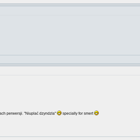
ch perwersji. "Niuplać dzyndzla"
specially for smert