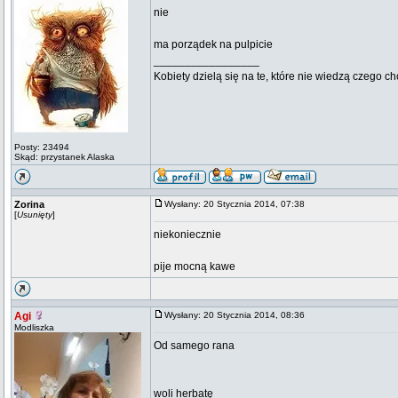
nie
ma porządek na pulpicie
_________________
Kobiety dzielą się na te, które nie wiedzą czego ch
Posty: 23494
Skąd: przystanek Alaska
Zorina
Wysłany: 20 Stycznia 2014, 07:38
[
Usunięty
]
niekoniecznie
pije mocną kawe
Agi
Wysłany: 20 Stycznia 2014, 08:36
Modliszka
Od samego rana
woli herbatę