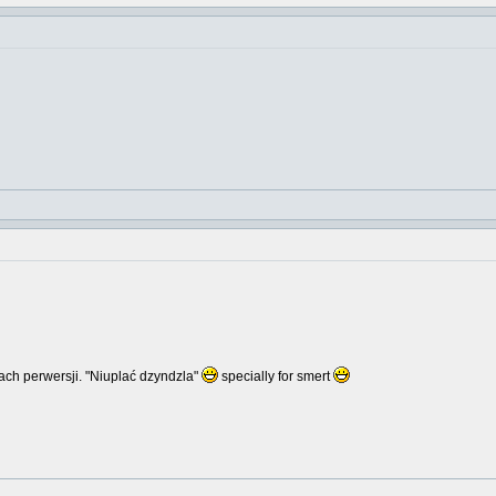
ch perwersji. "Niuplać dzyndzla"
specially for smert