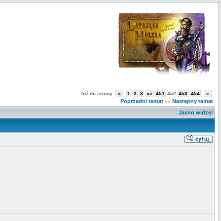
Idź do strony:
«
1
2
3
«»
451
452
453
454
»
Poprzedni temat
Następny temat
«»
Jasno widzę!