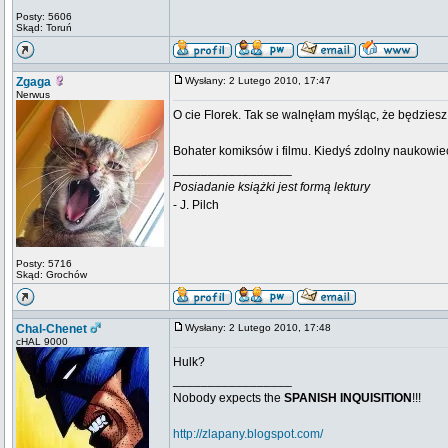
Posty: 5606
Skąd: Toruń
Zgaga
Wysłany: 2 Lutego 2010, 17:47
Nerwus
O cie Florek. Tak se walnęłam myśląc, że będziesz s
Bohater komiksów i filmu. Kiedyś zdolny naukowie
_________________
Posiadanie książki jest formą lektury
- J. Pilch
Posty: 5716
Skąd: Grochów
Chal-Chenet
Wysłany: 2 Lutego 2010, 17:48
cHAL 9000
Hulk?
_________________
Nobody expects the
SPANISH INQUISITION
!!!
http://zlapany.blogspot.com/