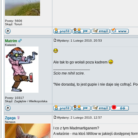
Posty: 5606
Skąd: Toruń
Matrim
Wysłany: 1 Lutego 2010, 20:53
Kwiatek
Ale tak to go wołali poza kadrem
_________________
Scio me nihil scire.
"Nie dorastaj, to jest gupie i nie daje się cofnąć. P
Posty: 10317
Skąd: Zagłębie i Wielkopolska
Zgaga
Wysłany: 2 Lutego 2010, 12:57
Nerwus
I co z tym Madmartiganem?
A właśnie - ma ktoś
Willow
w jakiejś dostępnej for