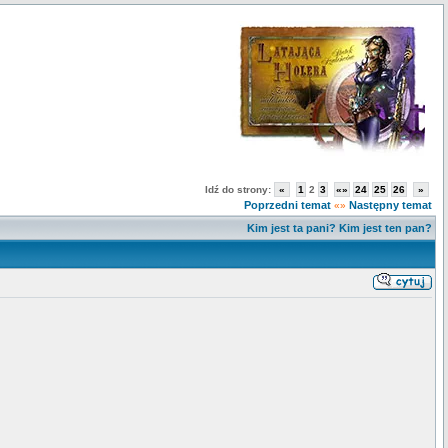
Idź do strony:
«
1
2
3
«»
24
25
26
»
Poprzedni temat
Następny temat
«»
Kim jest ta pani? Kim jest ten pan?