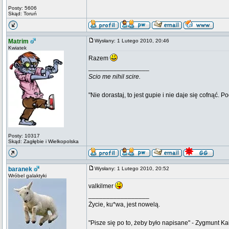
Posty: 5606
Skąd: Toruń
Matrim
Wysłany: 1 Lutego 2010, 20:46
Kwiatek
Razem
_________________
Scio me nihil scire.
"Nie dorastaj, to jest gupie i nie daje się cofnąć. P
Posty: 10317
Skąd: Zagłębie i Wielkopolska
baranek
Wysłany: 1 Lutego 2010, 20:52
Wróbel galaktyki
valkilmer
_________________
Życie, ku*wa, jest nowelą.
"Pisze się po to, żeby było napisane" - Zygmunt Ka