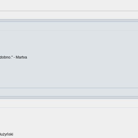
odobno." - Martva
łużyński