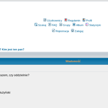
Użytkownicy
Regulamin
Profil
Szukaj
FAQ
Grupy
Album
Statystyki
Rejestracja
Zaloguj
i? Kim jest ten pan?
Wiadomość
y razem, czy oddzielnie?
łużyński