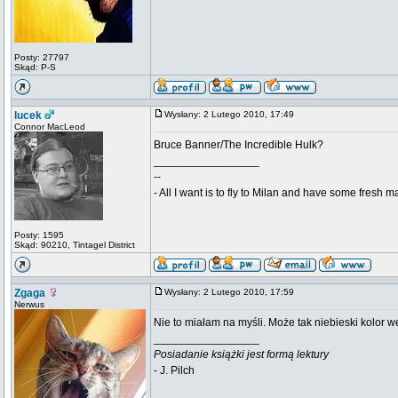
Posty: 27797
Skąd: P-S
lucek
Wysłany: 2 Lutego 2010, 17:49
Connor MacLeod
Bruce Banner/The Incredible Hulk?
_________________
--
- All I want is to fly to Milan and have some fresh m
Posty: 1595
Skąd: 90210, Tintagel District
Zgaga
Wysłany: 2 Lutego 2010, 17:59
Nerwus
Nie to miałam na myśli. Może tak niebieski kolor 
_________________
Posiadanie książki jest formą lektury
- J. Pilch