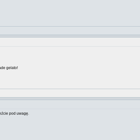
ade gelato!
weźcie pod uwagę.