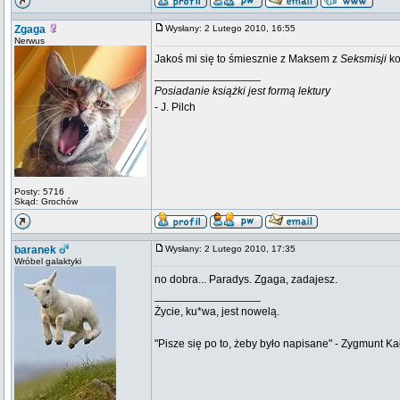
Zgaga
Wysłany: 2 Lutego 2010, 16:55
Nerwus
Jakoś mi się to śmiesznie z Maksem z
Seksmisji
ko
_________________
Posiadanie książki jest formą lektury
- J. Pilch
Posty: 5716
Skąd: Grochów
baranek
Wysłany: 2 Lutego 2010, 17:35
Wróbel galaktyki
no dobra... Paradys. Zgaga, zadajesz.
_________________
Życie, ku*wa, jest nowelą.
"Pisze się po to, żeby było napisane" - Zygmunt Ka