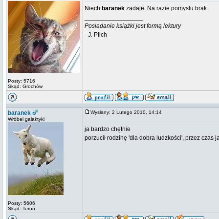
Niech
baranek
zadaje. Na razie pomysłu brak.
_________________
Posiadanie książki jest formą lektury
- J. Pilch
Posty: 5716
Skąd: Grochów
baranek
Wysłany: 2 Lutego 2010, 14:14
Wróbel galaktyki
ja bardzo chętnie
porzucił rodzinę 'dla dobra ludzkości', przez czas
Posty: 5606
Skąd: Toruń