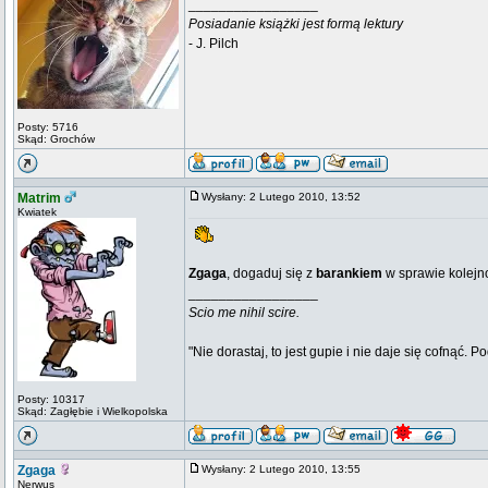
_________________
Posiadanie książki jest formą lektury
- J. Pilch
Posty: 5716
Skąd: Grochów
Matrim
Wysłany: 2 Lutego 2010, 13:52
Kwiatek
Zgaga
, dogaduj się z
barankiem
w sprawie kolejno
_________________
Scio me nihil scire.
"Nie dorastaj, to jest gupie i nie daje się cofnąć. P
Posty: 10317
Skąd: Zagłębie i Wielkopolska
Zgaga
Wysłany: 2 Lutego 2010, 13:55
Nerwus