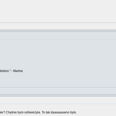
odobno." - Martva
mie? Chętnie bym odświeżyła. To tak daaaaaawno było.