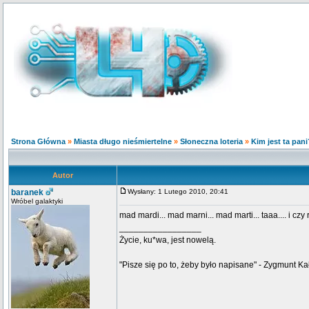
Strona Główna
»
Miasta długo nieśmiertelne
»
Słoneczna loteria
»
Kim jest ta pan
Autor
baranek
Wysłany: 1 Lutego 2010, 20:41
Wróbel galaktyki
mad mardi... mad marni... mad marti... taaa.... i cz
_________________
Życie, ku*wa, jest nowelą.
"Pisze się po to, żeby było napisane" - Zygmunt Ka