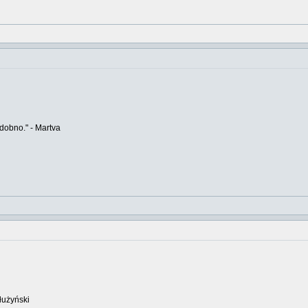
odobno." - Martva
łużyński