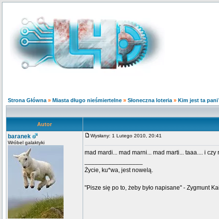
Strona Główna
»
Miasta długo nieśmiertelne
»
Słoneczna loteria
»
Kim jest ta pan
Autor
baranek
Wysłany: 1 Lutego 2010, 20:41
Wróbel galaktyki
mad mardi... mad marni... mad marti... taaa.... i cz
_________________
Życie, ku*wa, jest nowelą.
"Pisze się po to, żeby było napisane" - Zygmunt Ka