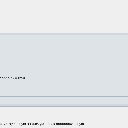
odobno." - Martva
mie? Chętnie bym odświeżyła. To tak daaaaaawno było.