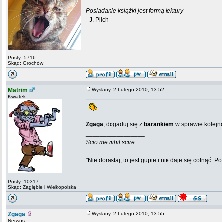
_________________
Posiadanie książki jest formą lektury
- J. Pilch
Posty: 5716
Skąd: Grochów
Matrim
Wysłany: 2 Lutego 2010, 13:52
Kwiatek
Zgaga
, dogaduj się z
barankiem
w sprawie kolejno
_________________
Scio me nihil scire.
"Nie dorastaj, to jest gupie i nie daje się cofnąć. P
Posty: 10317
Skąd: Zagłębie i Wielkopolska
Zgaga
Wysłany: 2 Lutego 2010, 13:55
Nerwus