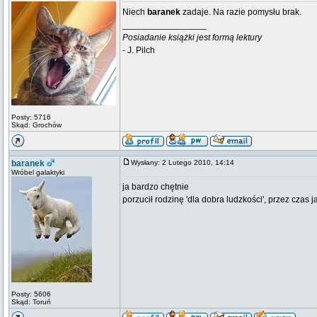
Niech
baranek
zadaje. Na razie pomysłu brak.
_________________
Posiadanie książki jest formą lektury
- J. Pilch
Posty: 5716
Skąd: Grochów
baranek
Wysłany: 2 Lutego 2010, 14:14
Wróbel galaktyki
ja bardzo chętnie
porzucił rodzinę 'dla dobra ludzkości', przez czas
Posty: 5606
Skąd: Toruń