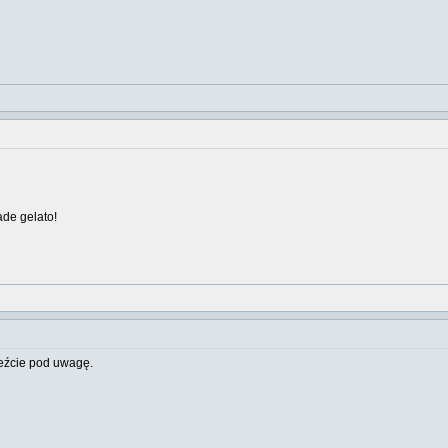
ade gelato!
weźcie pod uwagę.