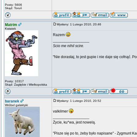
Posty: 5606
Skąd: Toruń
Matrim
Wysłany: 1 Lutego 2010, 20:46
Kwiatek
Razem
_________________
Scio me nihil scire.
"Nie dorastaj, to jest gupie i nie daje się cofnąć. P
Posty: 10317
Skąd: Zagłębie i Wielkopolska
baranek
Wysłany: 1 Lutego 2010, 20:52
Wróbel galaktyki
valkilmer
_________________
Życie, ku*wa, jest nowelą.
"Pisze się po to, żeby było napisane" - Zygmunt Ka