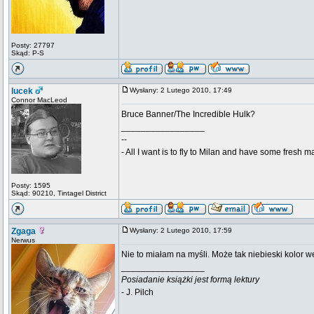
Posty: 27797
Skąd: P-S
lucek
Wysłany: 2 Lutego 2010, 17:49
Connor MacLeod
Bruce Banner/The Incredible Hulk?
_________________
--
- All I want is to fly to Milan and have some fresh m
Posty: 1595
Skąd: 90210, Tintagel District
Zgaga
Wysłany: 2 Lutego 2010, 17:59
Nerwus
Nie to miałam na myśli. Może tak niebieski kolor 
_________________
Posiadanie książki jest formą lektury
- J. Pilch