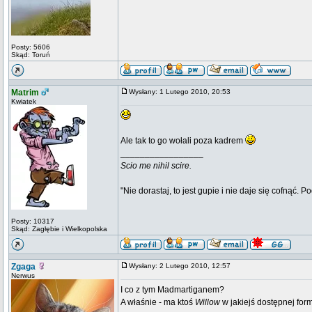
Posty: 5606
Skąd: Toruń
Matrim
Wysłany: 1 Lutego 2010, 20:53
Kwiatek
Ale tak to go wołali poza kadrem
_________________
Scio me nihil scire.
"Nie dorastaj, to jest gupie i nie daje się cofnąć. P
Posty: 10317
Skąd: Zagłębie i Wielkopolska
Zgaga
Wysłany: 2 Lutego 2010, 12:57
Nerwus
I co z tym Madmartiganem?
A właśnie - ma ktoś
Willow
w jakiejś dostępnej for