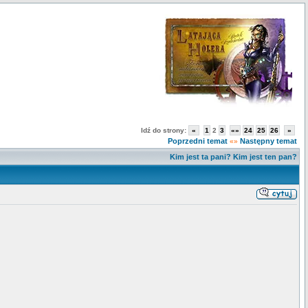
Idź do strony:
«
1
2
3
«»
24
25
26
»
Poprzedni temat
Następny temat
«»
Kim jest ta pani? Kim jest ten pan?