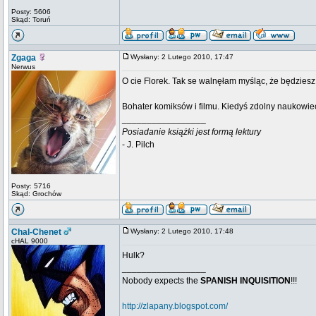
Posty: 5606
Skąd: Toruń
Zgaga
Wysłany: 2 Lutego 2010, 17:47
Nerwus
O cie Florek. Tak se walnęłam myśląc, że będziesz s
Bohater komiksów i filmu. Kiedyś zdolny naukowie
_________________
Posiadanie książki jest formą lektury
- J. Pilch
Posty: 5716
Skąd: Grochów
Chal-Chenet
Wysłany: 2 Lutego 2010, 17:48
cHAL 9000
Hulk?
_________________
Nobody expects the
SPANISH INQUISITION
!!!
http://zlapany.blogspot.com/