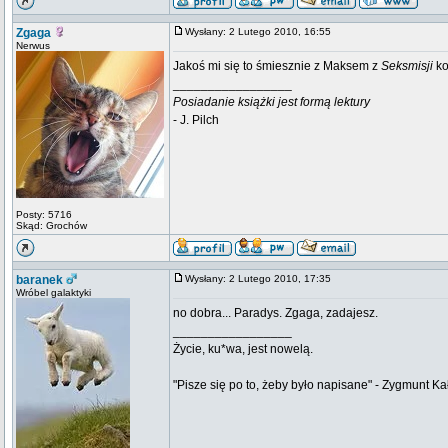
Zgaga
Wysłany: 2 Lutego 2010, 16:55
Nerwus
Jakoś mi się to śmiesznie z Maksem z
Seksmisji
ko
_________________
Posiadanie książki jest formą lektury
- J. Pilch
Posty: 5716
Skąd: Grochów
baranek
Wysłany: 2 Lutego 2010, 17:35
Wróbel galaktyki
no dobra... Paradys. Zgaga, zadajesz.
_________________
Życie, ku*wa, jest nowelą.
"Pisze się po to, żeby było napisane" - Zygmunt Ka