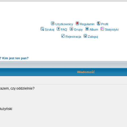
Użytkownicy
Regulamin
Profil
Szukaj
FAQ
Grupy
Album
Statystyki
Rejestracja
Zaloguj
i? Kim jest ten pan?
Wiadomość
y razem, czy oddzielnie?
łużyński