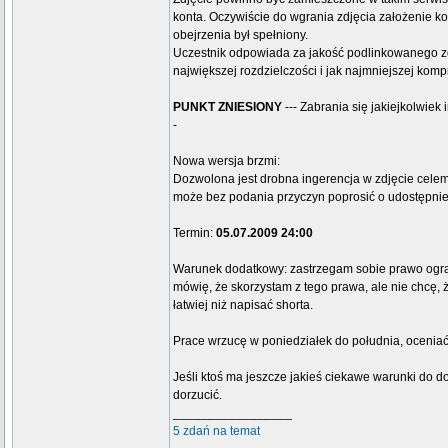
konta. Oczywiście do wgrania zdjęcia założenie ko
obejrzenia był spełniony.
Uczestnik odpowiada za jakość podlinkowanego zdjęc
największej rozdzielczości i jak najmniejszej kompr
PUNKT ZNIESIONY
--- Zabrania się jakiejkolwiek
-
Nowa wersja brzmi:
Dozwolona jest drobna ingerencja w zdjęcie celem 
może bez podania przyczyn poprosić o udostępnien
Termin:
05.07.2009 24:00
Warunek dodatkowy: zastrzegam sobie prawo ogran
mówię, że skorzystam z tego prawa, ale nie chcę, ż
łatwiej niż napisać shorta.
Prace wrzucę w poniedziałek do południa, ocenia
Jeśli ktoś ma jeszcze jakieś ciekawe warunki do do
dorzucić.
_________________
5 zdań na temat