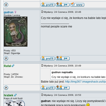
gudrun
Wysłany: 24 Czerwca 2009, 10:46
Zombie Lenina
Czy nie wydaje ci się, że konkurs na babie lato le
_________________
normal people scare me
Posty: 453
Skąd: Ggantija
Rafał
Wysłany: 24 Czerwca 2009, 10:49
.
gudrun napisał/a
Posty: 14554
Skąd: Że: Znowu:
Czy nie wydaje ci się, że konkurs na babie lato 
Babie lato już jest:
http://img367.imageshack.us/i/p
hrabek
Wysłany: 24 Czerwca 2009, 10:53
Kapo di tutti frutti
gudrun
: nie wydaje mi się. Liczy się pomysłowość 
Aczkolwiek praca poza konkursem