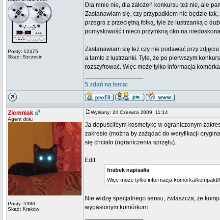
Dla mnie nie, dla założeń konkursu też nie, ale pa
Zastanawiam się, czy przypadkiem nie będzie tak, 
przegra z przeciętną fotką, tyle że lustrzanką o 
pomysłowość i nieco przymkną oko na niedoskonał
Zastanawiam się też czy nie podawać przy zdjęciu s
Posty: 12475
Skąd: Szczecin
a tamto z lustrzanki. Tyle, że po pierwszym konkur
rozszyfrować. Więc może tylko informacja komórka
_________________
5 zdań na temat
Ziemniak
Wysłany: 24 Czerwca 2009, 11:14
Agent dołu
Ja dopuściłbym kosmetykę w ograniczonym zakresie
zakresie (można by zażądać do weryfikacji orygina
się chciało (ograniczenia sprzętu).
Edit:
hrabek napisał/a
Więc może tylko informacja komórka/kompakt/l
Nie widzę specjalnego sensu, zwłaszcza, że kompak
Posty: 5980
wypasionym komórkom.
Skąd: Kraków
_________________