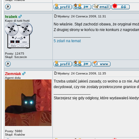
hrabek
Wysłany: 24 Czerwca 2009, 11:31
Kapo di tutti frutti
No właśnie. Stąd zachodzi obawa, że oryginał może
Z drugiej strony w końcu to nie konkurs z nagrod
_________________
5 zdań na temat
Posty: 12475
Skąd: Szczecin
Ziemniak
Wysłany: 24 Czerwca 2009, 11:35
Agent dołu
Trzeba ustalić jakieś zasady, co wolno a co nie. 
decydował, czy nie zostały przekroczone granice d
_________________
Starzejesz się gdy odgłosy, które wydawałeś kiedy
Posty: 5980
Skąd: Kraków