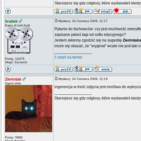
Starzejesz się gdy odgłosy, które wydawałeś kiedy
hrabek
Wysłany: 24 Czerwca 2009, 11:17
Kapo di tutti frutti
Pytanie do fachowców: czy jest możliwość zweryf
zapisane jakieś tagi od softu edycyjnego?
Jestem skłonny zgodzić się na sugestię
Ziemniak
może się okazać, że "oryginał" wcale nie jest taki o
_________________
5 zdań na temat
Posty: 12475
Skąd: Szczecin
Ziemniak
Wysłany: 24 Czerwca 2009, 11:19
Agent dołu
ingerencja w treść zdjęcia jest możliwa do wykryci
_________________
Starzejesz się gdy odgłosy, które wydawałeś kiedy
Posty: 5980
Skąd: Kraków