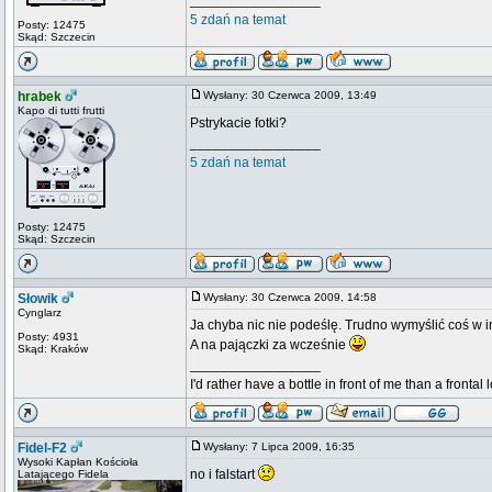
_________________
5 zdań na temat
Posty: 12475
Skąd: Szczecin
hrabek
Wysłany: 30 Czerwca 2009, 13:49
Kapo di tutti frutti
Pstrykacie fotki?
_________________
5 zdań na temat
Posty: 12475
Skąd: Szczecin
Słowik
Wysłany: 30 Czerwca 2009, 14:58
Cynglarz
Ja chyba nic nie podeślę. Trudno wymyślić coś w i
Posty: 4931
A na pajączki za wcześnie
Skąd: Kraków
_________________
I'd rather have a bottle in front of me than a frontal
Fidel-F2
Wysłany: 7 Lipca 2009, 16:35
Wysoki Kapłan Kościoła
no i falstart
Latającego Fidela