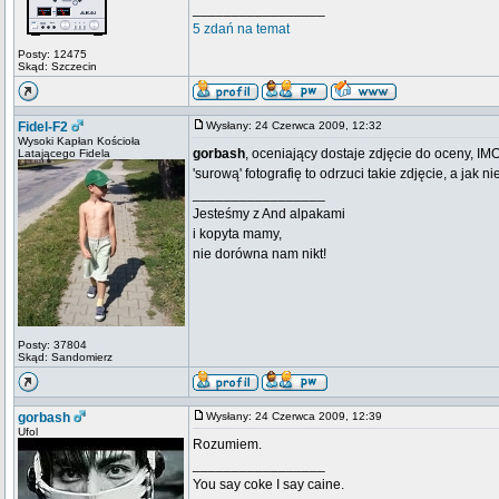
_________________
5 zdań na temat
Posty: 12475
Skąd: Szczecin
Fidel-F2
Wysłany: 24 Czerwca 2009, 12:32
Wysoki Kapłan Kościoła
gorbash
, oceniający dostaje zdjęcie do oceny, IM
Latającego Fidela
'surową' fotografię to odrzuci takie zdjęcie, a jak ni
_________________
Jesteśmy z And alpakami
i kopyta mamy,
nie dorówna nam nikt!
Posty: 37804
Skąd: Sandomierz
gorbash
Wysłany: 24 Czerwca 2009, 12:39
Ufol
Rozumiem.
_________________
You say coke I say caine.