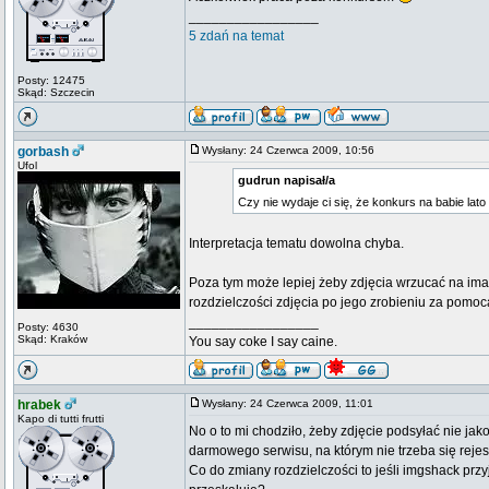
_________________
5 zdań na temat
Posty: 12475
Skąd: Szczecin
gorbash
Wysłany: 24 Czerwca 2009, 10:56
Ufol
gudrun napisał/a
Czy nie wydaje ci się, że konkurs na babie lato 
Interpretacja tematu dowolna chyba.
Poza tym może lepiej żeby zdjęcia wrzucać na image
rozdzielczości zdjęcia po jego zrobieniu za pomo
_________________
Posty: 4630
Skąd: Kraków
You say coke I say caine.
hrabek
Wysłany: 24 Czerwca 2009, 11:01
Kapo di tutti frutti
No o to mi chodziło, żeby zdjęcie podsyłać nie jako
darmowego serwisu, na którym nie trzeba się rejest
Co do zmiany rozdzielczości to jeśli imgshack przy