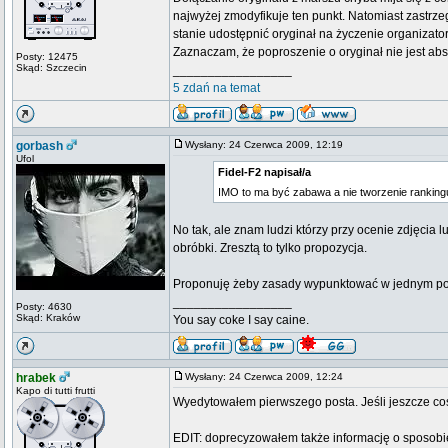
najwyżej zmodyfikuje ten punkt. Natomiast zastrz
stanie udostępnić oryginał na życzenie organizator
Zaznaczam, że poproszenie o oryginał nie jest abs
Posty: 12475
Skąd: Szczecin
_________________
5 zdań na temat
gorbash
Wysłany: 24 Czerwca 2009, 12:19
Ufol
Fidel-F2 napisał/a
IMO to ma być zabawa a nie tworzenie rankingu 
No tak, ale znam ludzi którzy przy ocenie zdjęcia 
obróbki. Zresztą to tylko propozycja.
Proponuję żeby zasady wypunktować w jednym pości
_________________
Posty: 4630
Skąd: Kraków
You say coke I say caine.
hrabek
Wysłany: 24 Czerwca 2009, 12:24
Kapo di tutti frutti
Wyedytowałem pierwszego posta. Jeśli jeszcze coś
EDIT: doprecyzowałem także informację o sposobie