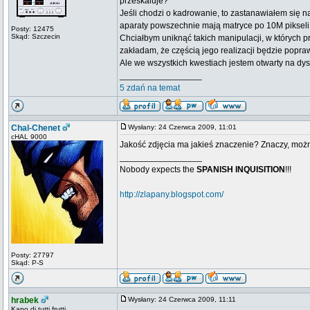
przeskaluje?
Jeśli chodzi o kadrowanie, to zastanawiałem się n
aparaty powszechnie mają matryce po 10M pikseli,
Posty: 12475
Skąd: Szczecin
Chciałbym uniknąć takich manipulacji, w których p
zakładam, że częścią jego realizacji będzie popr
Ale we wszystkich kwestiach jestem otwarty na dys
_________________
5 zdań na temat
Chal-Chenet
Wysłany: 24 Czerwca 2009, 11:01
cHAL 9000
Jakość zdjęcia ma jakieś znaczenie? Znaczy, mo
_________________
Nobody expects the
SPANISH INQUISITION
!!!
http://zlapany.blogspot.com/
Posty: 27797
Skąd: P-S
hrabek
Wysłany: 24 Czerwca 2009, 11:11
Kapo di tutti frutti