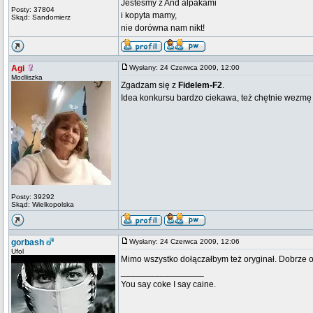
Jesteśmy z And alpakami
Posty: 37804
i kopyta mamy,
Skąd: Sandomierz
nie dorówna nam nikt!
Agi
Wysłany: 24 Czerwca 2009, 12:00
Modliszka
Zgadzam się z
Fidelem-F2
.
Idea konkursu bardzo ciekawa, też chętnie wezmę 
Posty: 39292
Skąd: Wielkopolska
gorbash
Wysłany: 24 Czerwca 2009, 12:06
Ufol
Mimo wszystko dołączałbym też oryginał. Dobrze ob
_________________
You say coke I say caine.