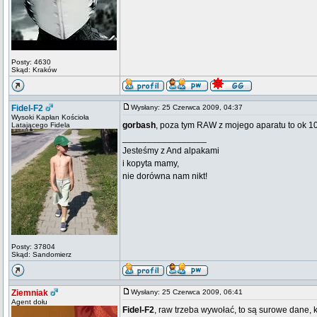
Posty: 4630
Skąd: Kraków
Fidel-F2
Wysłany: 25 Czerwca 2009, 04:37
Wysoki Kapłan Kościoła
gorbash
, poza tym RAW z mojego aparatu to ok 10
Latającego Fidela
_________________
Jesteśmy z And alpakami
i kopyta mamy,
nie dorówna nam nikt!
Posty: 37804
Skąd: Sandomierz
Ziemniak
Wysłany: 25 Czerwca 2009, 06:41
Agent dołu
Fidel-F2
, raw trzeba wywołać, to są surowe dane, 