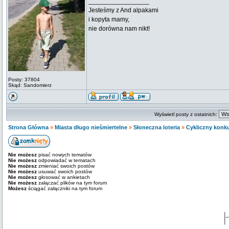
_________________
Jesteśmy z And alpakami
i kopyta mamy,
nie dorówna nam nikt!
Posty: 37804
Skąd: Sandomierz
Wyświetl posty z ostatnich:
Strona Główna
»
Miasta długo nieśmiertelne
»
Słoneczna loteria
»
Cykliczny konku
Nie możesz
pisać nowych tematów
Nie możesz
odpowiadać w tematach
Nie możesz
zmieniać swoich postów
Nie możesz
usuwać swoich postów
Nie możesz
głosować w ankietach
Nie możesz
załączać plików na tym forum
Możesz
ściągać załączniki na tym forum