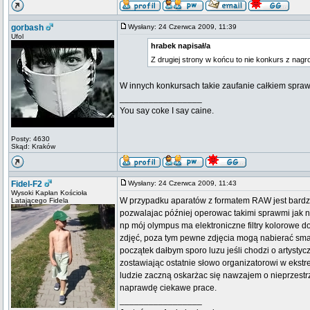
gorbash
Wysłany: 24 Czerwca 2009, 11:39
Ufol
hrabek napisał/a
Z drugiej strony w końcu to nie konkurs z na
W innych konkursach takie zaufanie całkiem sprawn
_________________
You say coke I say caine.
Posty: 4630
Skąd: Kraków
Fidel-F2
Wysłany: 24 Czerwca 2009, 11:43
Wysoki Kapłan Kościoła
W przypadku aparatów z formatem RAW jest bardzo t
Latającego Fidela
pozwalajac później operowac takimi sprawmi jak n
np mój olympus ma elektroniczne filtry kolorowe do
zdjęć, poza tym pewne zdjęcia mogą nabierać smak
początek dałbym sporo luzu jeśli chodzi o artysty
zostawiając ostatnie słowo organizatorowi w ekstr
ludzie zaczną oskarżac się nawzajem o nieprzest
naprawdę ciekawe prace.
_________________