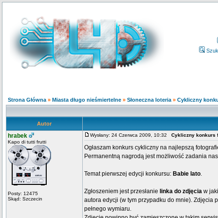
Szuk
Strona Główna
»
Miasta długo nieśmiertelne
»
Słoneczna loteria
»
Cykliczny konku
Autor
hrabek
Wysłany: 24 Czerwca 2009, 10:32
Cykliczny konkurs 
Kapo di tutti frutti
Ogłaszam konkurs cykliczny na najlepszą fotografi
Permanentną nagrodą jest możliwość zadania nas
Temat pierwszej edycji konkursu:
Babie lato
.
Zgłoszeniem jest przesłanie
linka do zdjęcia
w jak
Posty: 12475
Skąd: Szczecin
autora edycji (w tym przypadku do mnie). Zdjęci
pełnego wymiaru.
Zdjęcie powinno być zamieszczone w takim serwis