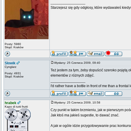
_________________
Starzejesz się gdy odgłosy, które wydawałeś kiedy
Posty: 5980
Skąd: Kraków
Słowik
Wysłany: 25 Czerwca 2009, 09:40
Cynglarz
Też jestem za tym, żeby dopuścić szeroko pojętą o
Posty: 4931
elementów z różnych zdjęć.
Skąd: Kraków
_________________
I'd rather have a bottle in front of me than a frontal
hrabek
Wysłany: 25 Czerwca 2009, 10:58
Kapo di tutti frutti
Czy punkt w takim brzmieniu, jak w pierwszym pośc
Jak ktoś ma jakieś sugestie, to dawać znać.
A jak w ogóle idzie przygotowywanie prac konkur