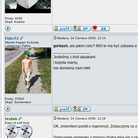
Posty: 4630
Skąd: Kraków
Fidel-F2
Wysłany: 24 Czerwca 2009, 12:14
Wysoki Kapłan Kościoła
gorbash
, ale jakim celu? IMO to ma być zabawa a 
Latającego Fidela
_________________
Jesteśmy z And alpakami
i kopyta mamy,
nie dorówna nam nikt!
Posty: 37804
Skąd: Sandomierz
hrabek
Wysłany: 24 Czerwca 2009, 12:18
Kapo di tutti frutti
OK, zmieniłem punkt o ingerencji. Zobaczymy co z 
Dołączanie oryginału z marszu chyba mija się z ce