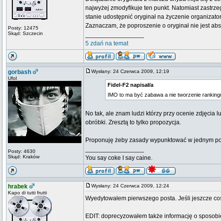
najwyżej zmodyfikuje ten punkt. Natomiast zastrz
stanie udostępnić oryginał na życzenie organizator
Zaznaczam, że poproszenie o oryginał nie jest abs
Posty: 12475
Skąd: Szczecin
_________________
5 zdań na temat
gorbash
Wysłany: 24 Czerwca 2009, 12:19
Ufol
Fidel-F2 napisał/a
IMO to ma być zabawa a nie tworzenie rankingu 
No tak, ale znam ludzi którzy przy ocenie zdjęcia 
obróbki. Zresztą to tylko propozycja.
Proponuję żeby zasady wypunktować w jednym pości
_________________
Posty: 4630
Skąd: Kraków
You say coke I say caine.
hrabek
Wysłany: 24 Czerwca 2009, 12:24
Kapo di tutti frutti
Wyedytowałem pierwszego posta. Jeśli jeszcze coś
EDIT: doprecyzowałem także informację o sposobie