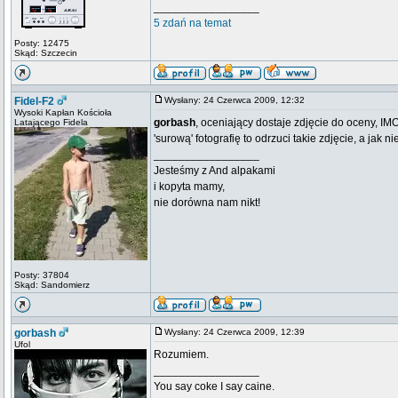
_________________
5 zdań na temat
Posty: 12475
Skąd: Szczecin
Fidel-F2
Wysłany: 24 Czerwca 2009, 12:32
Wysoki Kapłan Kościoła
gorbash
, oceniający dostaje zdjęcie do oceny, IM
Latającego Fidela
'surową' fotografię to odrzuci takie zdjęcie, a jak ni
_________________
Jesteśmy z And alpakami
i kopyta mamy,
nie dorówna nam nikt!
Posty: 37804
Skąd: Sandomierz
gorbash
Wysłany: 24 Czerwca 2009, 12:39
Ufol
Rozumiem.
_________________
You say coke I say caine.