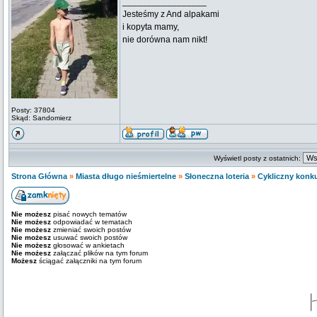
_________________
Jesteśmy z And alpakami
i kopyta mamy,
nie dorówna nam nikt!
Posty: 37804
Skąd: Sandomierz
Wyświetl posty z ostatnich:
Strona Główna
»
Miasta długo nieśmiertelne
»
Słoneczna loteria
»
Cykliczny konku
Nie możesz
pisać nowych tematów
Nie możesz
odpowiadać w tematach
Nie możesz
zmieniać swoich postów
Nie możesz
usuwać swoich postów
Nie możesz
głosować w ankietach
Nie możesz
załączać plików na tym forum
Możesz
ściągać załączniki na tym forum