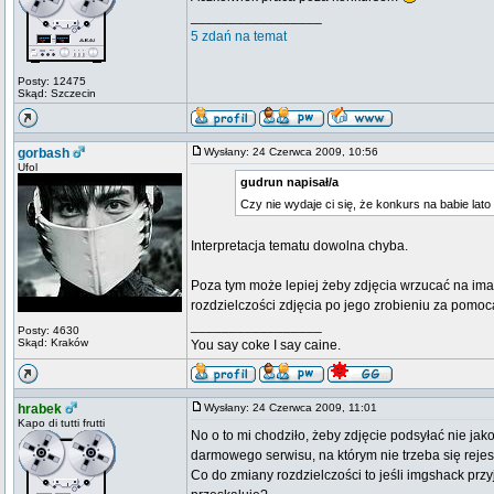
_________________
5 zdań na temat
Posty: 12475
Skąd: Szczecin
gorbash
Wysłany: 24 Czerwca 2009, 10:56
Ufol
gudrun napisał/a
Czy nie wydaje ci się, że konkurs na babie lato 
Interpretacja tematu dowolna chyba.
Poza tym może lepiej żeby zdjęcia wrzucać na image
rozdzielczości zdjęcia po jego zrobieniu za pomo
_________________
Posty: 4630
Skąd: Kraków
You say coke I say caine.
hrabek
Wysłany: 24 Czerwca 2009, 11:01
Kapo di tutti frutti
No o to mi chodziło, żeby zdjęcie podsyłać nie jako
darmowego serwisu, na którym nie trzeba się rejest
Co do zmiany rozdzielczości to jeśli imgshack przy