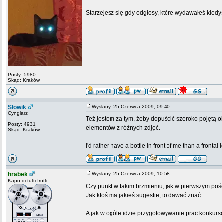
_________________
Starzejesz się gdy odgłosy, które wydawałeś kiedy
Posty: 5980
Skąd: Kraków
Słowik
Wysłany: 25 Czerwca 2009, 09:40
Cynglarz
Też jestem za tym, żeby dopuścić szeroko pojętą o
Posty: 4931
elementów z różnych zdjęć.
Skąd: Kraków
_________________
I'd rather have a bottle in front of me than a frontal
hrabek
Wysłany: 25 Czerwca 2009, 10:58
Kapo di tutti frutti
Czy punkt w takim brzmieniu, jak w pierwszym pośc
Jak ktoś ma jakieś sugestie, to dawać znać.
A jak w ogóle idzie przygotowywanie prac konkur