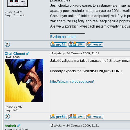
przeskaluje?
Jeśli chodzi o kadrowanie, to zastanawiałem się n
aparaty powszechnie mają matryce po 10M pikseli,
Posty: 12475
Skąd: Szczecin
Chciałbym uniknąć takich manipulacji, w których p
zakładam, że częścią jego realizacji będzie popr
Ale we wszystkich kwestiach jestem otwarty na dys
_________________
5 zdań na temat
Chal-Chenet
Wysłany: 24 Czerwca 2009, 11:01
cHAL 9000
Jakość zdjęcia ma jakieś znaczenie? Znaczy, mo
_________________
Nobody expects the
SPANISH INQUISITION
!!!
http://zlapany.blogspot.com/
Posty: 27797
Skąd: P-S
hrabek
Wysłany: 24 Czerwca 2009, 11:11
Kapo di tutti frutti