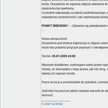
konta. Oczywiście do wgrania zdjęcia założenie ko
obejrzenia był spełniony.
Uczestnik odpowiada za jakość podlinkowanego zdjęc
największej rozdzielczości i jak najmniejszej kompr
PUNKT ZNIESIONY
--- Zabrania się jakiejkolwiek
-
Nowa wersja brzmi:
Dozwolona jest drobna ingerencja w zdjęcie celem 
może bez podania przyczyn poprosić o udostępnien
Termin:
05.07.2009 24:00
Warunek dodatkowy: zastrzegam sobie prawo ogran
mówię, że skorzystam z tego prawa, ale nie chcę, ż
łatwiej niż napisać shorta.
Prace wrzucę w poniedziałek do południa, ocenia
Jeśli ktoś ma jeszcze jakieś ciekawe warunki do do
dorzucić.
_________________
5 zdań na temat