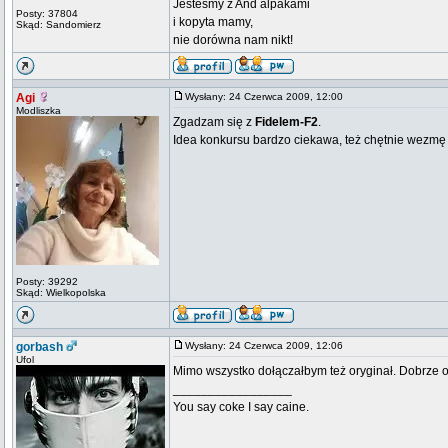
Jesteśmy z And alpakami
Posty: 37804
i kopyta mamy,
Skąd: Sandomierz
nie dorówna nam nikt!
Agi
Wysłany: 24 Czerwca 2009, 12:00
Modliszka
Zgadzam się z
Fidelem-F2
.
Idea konkursu bardzo ciekawa, też chętnie wezmę 
Posty: 39292
Skąd: Wielkopolska
gorbash
Wysłany: 24 Czerwca 2009, 12:06
Ufol
Mimo wszystko dołączałbym też oryginał. Dobrze ob
_________________
You say coke I say caine.