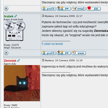
Starzejesz się gdy odgłosy, które wydawałeś kiedy
hrabek
Wysłany: 24 Czerwca 2009, 11:17
Kapo di tutti frutti
Pytanie do fachowców: czy jest możliwość zweryf
zapisane jakieś tagi od softu edycyjnego?
Jestem skłonny zgodzić się na sugestię
Ziemniak
może się okazać, że "oryginał" wcale nie jest taki o
_________________
5 zdań na temat
Posty: 12475
Skąd: Szczecin
Ziemniak
Wysłany: 24 Czerwca 2009, 11:19
Agent dołu
ingerencja w treść zdjęcia jest możliwa do wykryci
_________________
Starzejesz się gdy odgłosy, które wydawałeś kiedy
Posty: 5980
Skąd: Kraków