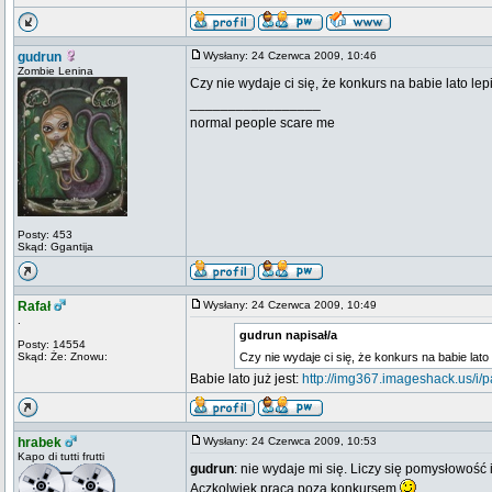
gudrun
Wysłany: 24 Czerwca 2009, 10:46
Zombie Lenina
Czy nie wydaje ci się, że konkurs na babie lato le
_________________
normal people scare me
Posty: 453
Skąd: Ggantija
Rafał
Wysłany: 24 Czerwca 2009, 10:49
.
gudrun napisał/a
Posty: 14554
Skąd: Że: Znowu:
Czy nie wydaje ci się, że konkurs na babie lato 
Babie lato już jest:
http://img367.imageshack.us/i/p
hrabek
Wysłany: 24 Czerwca 2009, 10:53
Kapo di tutti frutti
gudrun
: nie wydaje mi się. Liczy się pomysłowość 
Aczkolwiek praca poza konkursem