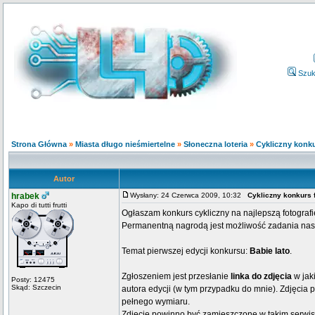
Szuk
Strona Główna
»
Miasta długo nieśmiertelne
»
Słoneczna loteria
»
Cykliczny konku
Autor
hrabek
Wysłany: 24 Czerwca 2009, 10:32
Cykliczny konkurs 
Kapo di tutti frutti
Ogłaszam konkurs cykliczny na najlepszą fotografi
Permanentną nagrodą jest możliwość zadania nas
Temat pierwszej edycji konkursu:
Babie lato
.
Zgłoszeniem jest przesłanie
linka do zdjęcia
w jak
Posty: 12475
Skąd: Szczecin
autora edycji (w tym przypadku do mnie). Zdjęci
pełnego wymiaru.
Zdjęcie powinno być zamieszczone w takim serwis