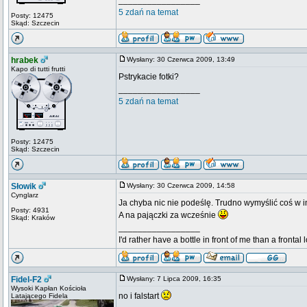
_________________
5 zdań na temat
Posty: 12475
Skąd: Szczecin
hrabek
Wysłany: 30 Czerwca 2009, 13:49
Kapo di tutti frutti
Pstrykacie fotki?
_________________
5 zdań na temat
Posty: 12475
Skąd: Szczecin
Słowik
Wysłany: 30 Czerwca 2009, 14:58
Cynglarz
Ja chyba nic nie podeślę. Trudno wymyślić coś w i
Posty: 4931
A na pajączki za wcześnie
Skąd: Kraków
_________________
I'd rather have a bottle in front of me than a frontal
Fidel-F2
Wysłany: 7 Lipca 2009, 16:35
Wysoki Kapłan Kościoła
no i falstart
Latającego Fidela