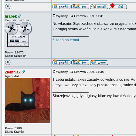
hrabek
Wysłany: 24 Czerwca 2009, 11:31
Kapo di tutti frutti
No właśnie. Stąd zachodzi obawa, że oryginał może
Z drugiej strony w końcu to nie konkurs z nagrod
_________________
5 zdań na temat
Posty: 12475
Skąd: Szczecin
Ziemniak
Wysłany: 24 Czerwca 2009, 11:35
Agent dołu
Trzeba ustalić jakieś zasady, co wolno a co nie. 
decydował, czy nie zostały przekroczone granice d
_________________
Starzejesz się gdy odgłosy, które wydawałeś kiedy
Posty: 5980
Skąd: Kraków