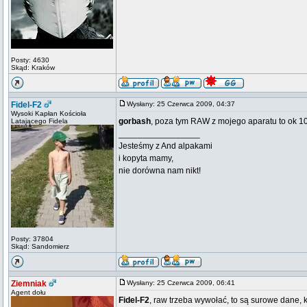
Posty: 4630
Skąd: Kraków
Fidel-F2
Wysłany: 25 Czerwca 2009, 04:37
Wysoki Kapłan Kościoła
gorbash
, poza tym RAW z mojego aparatu to ok 10
Latającego Fidela
_________________
Jesteśmy z And alpakami
i kopyta mamy,
nie dorówna nam nikt!
Posty: 37804
Skąd: Sandomierz
Ziemniak
Wysłany: 25 Czerwca 2009, 06:41
Agent dołu
Fidel-F2
, raw trzeba wywołać, to są surowe dane, 