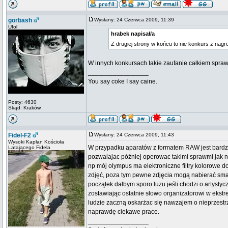
gorbash
Wysłany: 24 Czerwca 2009, 11:39
Ufol
hrabek napisał/a
Z drugiej strony w końcu to nie konkurs z na
W innych konkursach takie zaufanie całkiem sprawn
_________________
You say coke I say caine.
Posty: 4630
Skąd: Kraków
Fidel-F2
Wysłany: 24 Czerwca 2009, 11:43
Wysoki Kapłan Kościoła
W przypadku aparatów z formatem RAW jest bardzo t
Latającego Fidela
pozwalajac później operowac takimi sprawmi jak n
np mój olympus ma elektroniczne filtry kolorowe do
zdjęć, poza tym pewne zdjęcia mogą nabierać smak
początek dałbym sporo luzu jeśli chodzi o artysty
zostawiając ostatnie słowo organizatorowi w ekstr
ludzie zaczną oskarżac się nawzajem o nieprzest
naprawdę ciekawe prace.
_________________