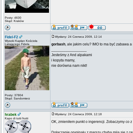
Posty: 4630
Skąd: Kraków
Fidel-F2
Wysłany: 24 Czerwca 2009, 12:14
Wysoki Kapłan Kościoła
gorbash
, ale jakim celu? IMO to ma być zabawa a 
Latającego Fidela
_________________
Jesteśmy z And alpakami
i kopyta mamy,
nie dorówna nam nikt!
Posty: 37804
Skąd: Sandomierz
hrabek
Wysłany: 24 Czerwca 2009, 12:18
Kapo di tutti frutti
OK, zmieniłem punkt o ingerencji. Zobaczymy co z 
Dołączanie oryginału z marszu chyba mija się z ce