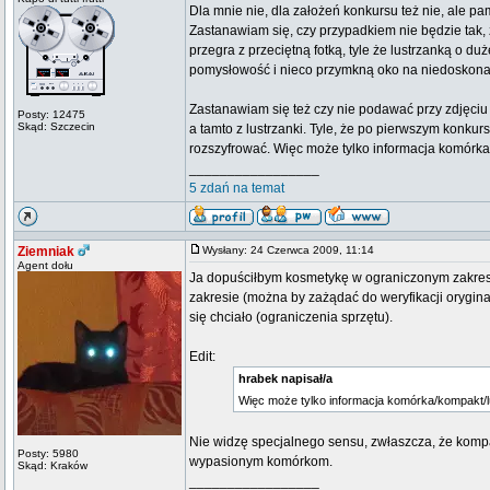
Dla mnie nie, dla założeń konkursu też nie, ale pa
Zastanawiam się, czy przypadkiem nie będzie tak, 
przegra z przeciętną fotką, tyle że lustrzanką o 
pomysłowość i nieco przymkną oko na niedoskonał
Zastanawiam się też czy nie podawać przy zdjęciu s
Posty: 12475
Skąd: Szczecin
a tamto z lustrzanki. Tyle, że po pierwszym konkur
rozszyfrować. Więc może tylko informacja komórka
_________________
5 zdań na temat
Ziemniak
Wysłany: 24 Czerwca 2009, 11:14
Agent dołu
Ja dopuściłbym kosmetykę w ograniczonym zakresie
zakresie (można by zażądać do weryfikacji orygina
się chciało (ograniczenia sprzętu).
Edit:
hrabek napisał/a
Więc może tylko informacja komórka/kompakt/l
Nie widzę specjalnego sensu, zwłaszcza, że kompak
Posty: 5980
wypasionym komórkom.
Skąd: Kraków
_________________