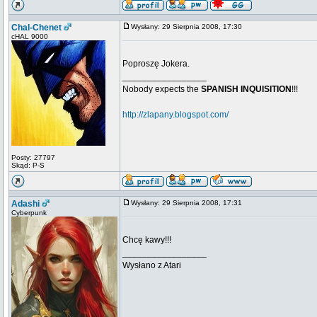
Chal-Chenet
Wysłany: 29 Sierpnia 2008, 17:30
cHAL 9000
Poproszę Jokera.
_________________
Nobody expects the
SPANISH INQUISITION
!!!
http://zlapany.blogspot.com/
Posty: 27797
Skąd: P-S
Adashi
Wysłany: 29 Sierpnia 2008, 17:31
Cyberpunk
Chcę kawy!!!
_________________
Wysłano z Atari