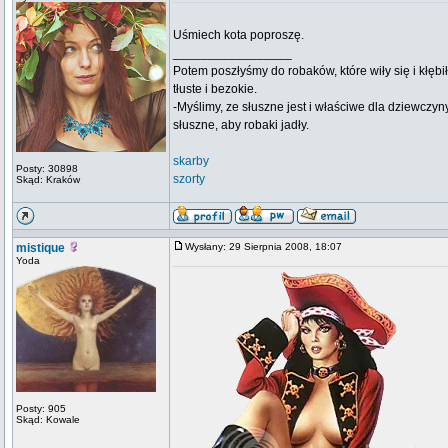
Uśmiech kota poproszę.
_________________
Potem poszłyśmy do robaków, które wiły się i kłębi
tłuste i bezokie.
-Myślimy, ze słuszne jest i właściwe dla dziewczyn
słuszne, aby robaki jadły.
skarby
Posty: 30898
szorty
Skąd: Kraków
mistique
Wysłany: 29 Sierpnia 2008, 18:07
Yoda
Posty: 905
Skąd: Kowale