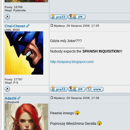
Posty: 16766
Skąd: Pyrlandia
Chal-Chenet
Wysłany: 29 Sierpnia 2008, 17:35
cHAL 9000
Gdzie mój Joker???
_________________
Nobody expects the
SPANISH INQUISITION
!!!
http://zlapany.blogspot.com/
Posty: 27797
Skąd: P-S
Adashi
Wysłany: 29 Sierpnia 2008, 17:39
Cyberpunk
Pewnie innego
Poproszę Wiedźmina Geralta
_________________