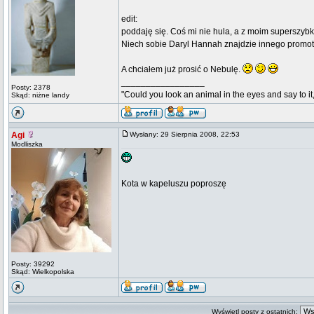
edit:
poddaję się. Coś mi nie hula, a z moim superszyb
Niech sobie Daryl Hannah znajdzie innego promo
A chciałem już prosić o Nebulę.
_________________
Posty: 2378
"Could you look an animal in the eyes and say to it
Skąd: niżne landy
Agi
Wysłany: 29 Sierpnia 2008, 22:53
Modliszka
Kota w kapeluszu poproszę
Posty: 39292
Skąd: Wielkopolska
Wyświetl posty z ostatnich: