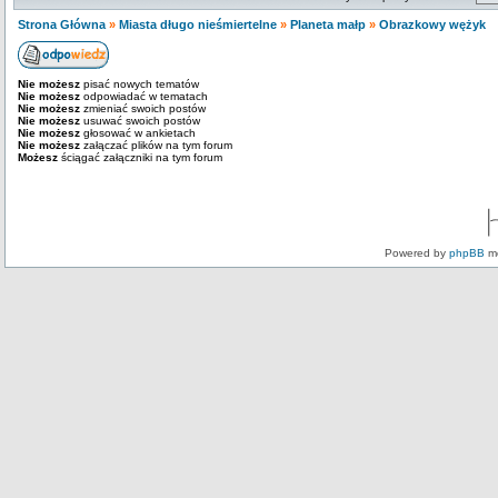
Strona Główna
»
Miasta długo nieśmiertelne
»
Planeta małp
»
Obrazkowy wężyk
Nie możesz
pisać nowych tematów
Nie możesz
odpowiadać w tematach
Nie możesz
zmieniać swoich postów
Nie możesz
usuwać swoich postów
Nie możesz
głosować w ankietach
Nie możesz
załączać plików na tym forum
Możesz
ściągać załączniki na tym forum
Powered by
phpBB
mo