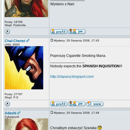
Wysłano z Atari
Posty: 16766
Skąd: Pyrlandia
Chal-Chenet
Wysłany: 29 Sierpnia 2008, 17:43
cHAL 9000
Poproszę Cigarette Smoking Mana.
_________________
Nobody expects the
SPANISH INQUISITION
!!!
http://zlapany.blogspot.com/
Posty: 27797
Skąd: P-S
Adashi
Wysłany: 29 Sierpnia 2008, 17:49
Cyberpunk
Chciałbym zobaczyć Szaraka