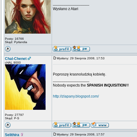
_________________
Wysłano z Atari
Posty: 16766
Skąd: Pyrlandia
Chal-Chenet
Wysłany: 29 Sierpnia 2008, 17:53
cHAL 9000
Poproszę krasnoludzką kobietę.
_________________
Nobody expects the
SPANISH INQUISITION
!!!
http://zlapany.blogspot.com/
Posty: 27797
Skąd: P-S
Selithira
Wysłany: 29 Sierpnia 2008, 17:57