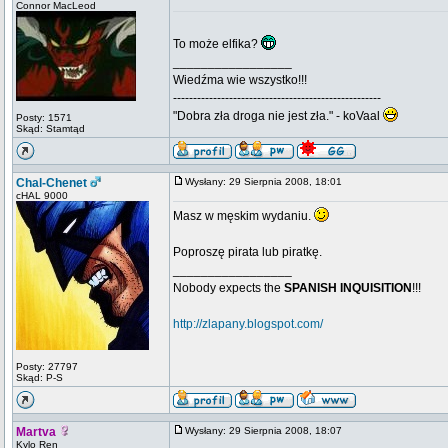
Connor MacLeod
To może elfika?
_________________
Wiedźma wie wszystko!!!
----------------------------------------------------
"Dobra zła droga nie jest zła." - koVaal
Posty: 1571
Skąd: Stamtąd
Chal-Chenet
Wysłany: 29 Sierpnia 2008, 18:01
cHAL 9000
Masz w męskim wydaniu.
Poproszę pirata lub piratkę.
_________________
Nobody expects the
SPANISH INQUISITION
!!!
http://zlapany.blogspot.com/
Posty: 27797
Skąd: P-S
Martva
Wysłany: 29 Sierpnia 2008, 18:07
Kylo Ren