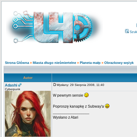
Szuk
Strona Główna
»
Miasta długo nieśmiertelne
»
Planeta małp
»
Obrazkowy wężyk
Autor
Adashi
Wysłany: 29 Sierpnia 2008, 11:40
Cyberpunk
W pewnym sensie
Poproszę kanapkę z Subway'a
_________________
Wysłano z Atari