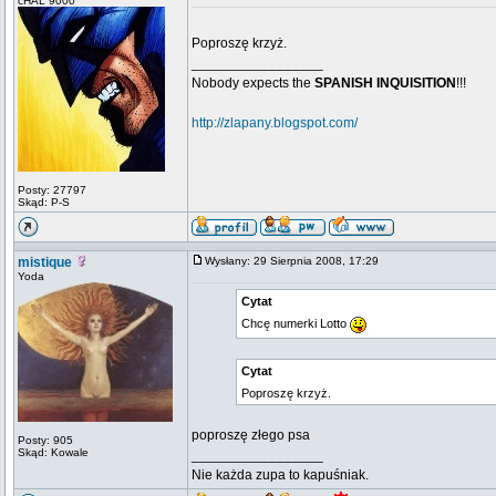
cHAL 9000
Poproszę krzyż.
_________________
Nobody expects the
SPANISH INQUISITION
!!!
http://zlapany.blogspot.com/
Posty: 27797
Skąd: P-S
mistique
Wysłany: 29 Sierpnia 2008, 17:29
Yoda
Cytat
Chcę numerki Lotto
Cytat
Poproszę krzyż.
poproszę złego psa
Posty: 905
Skąd: Kowale
_________________
Nie każda zupa to kapuśniak.