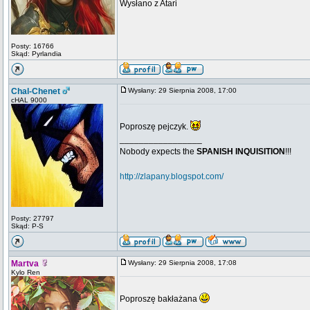
Wysłano z Atari
Posty: 16766
Skąd: Pyrlandia
Chal-Chenet
Wysłany: 29 Sierpnia 2008, 17:00
cHAL 9000
Poproszę pejczyk.
_________________
Nobody expects the
SPANISH INQUISITION
!!!
http://zlapany.blogspot.com/
Posty: 27797
Skąd: P-S
Martva
Wysłany: 29 Sierpnia 2008, 17:08
Kylo Ren
Poproszę bakłażana