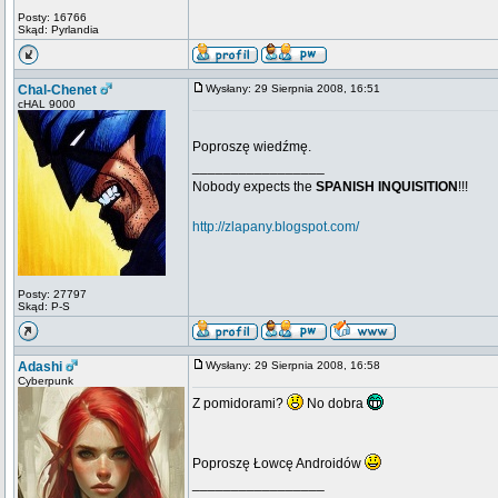
Posty: 16766
Skąd: Pyrlandia
Chal-Chenet
Wysłany: 29 Sierpnia 2008, 16:51
cHAL 9000
Poproszę wiedźmę.
_________________
Nobody expects the
SPANISH INQUISITION
!!!
http://zlapany.blogspot.com/
Posty: 27797
Skąd: P-S
Adashi
Wysłany: 29 Sierpnia 2008, 16:58
Cyberpunk
Z pomidorami?
No dobra
Poproszę Łowcę Androidów
_________________