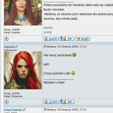
_________________
Potem poszłyśmy do robaków, które wiły się i kłębi
tłuste i bezokie.
-Myślimy, ze słuszne jest i właściwe dla dziewczyn
słuszne, aby robaki jadły.
skarby
Posty: 30898
szorty
Skąd: Kraków
Adashi
Wysłany: 29 Sierpnia 2008, 17:12
Cyberpunk
Ale masz zachcianki
edit:
Chcę numerki Lotto
_________________
Wysłano z Atari
Posty: 16766
Skąd: Pyrlandia
Chal-Chenet
Wysłany: 29 Sierpnia 2008, 17:12