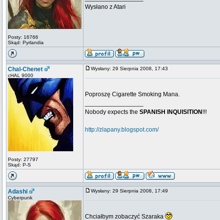
Wysłano z Atari
Posty: 16766
Skąd: Pyrlandia
Chal-Chenet
Wysłany: 29 Sierpnia 2008, 17:43
cHAL 9000
Poproszę Cigarette Smoking Mana.
_________________
Nobody expects the
SPANISH INQUISITION
!!!
http://zlapany.blogspot.com/
Posty: 27797
Skąd: P-S
Adashi
Wysłany: 29 Sierpnia 2008, 17:49
Cyberpunk
Chciałbym zobaczyć Szaraka