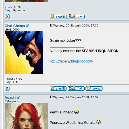
Posty: 16766
Skąd: Pyrlandia
Chal-Chenet
Wysłany: 29 Sierpnia 2008, 17:35
cHAL 9000
Gdzie mój Joker???
_________________
Nobody expects the
SPANISH INQUISITION
!!!
http://zlapany.blogspot.com/
Posty: 27797
Skąd: P-S
Adashi
Wysłany: 29 Sierpnia 2008, 17:39
Cyberpunk
Pewnie innego
Poproszę Wiedźmina Geralta
_________________