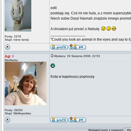
edit:
poddaję się. Coś mi nie hula, a z moim superszyb
Niech sobie Daryl Hannah znajdzie innego promo
A chciałem już prosić o Nebulę.
_________________
Posty: 2378
"Could you look an animal in the eyes and say to it
Skąd: niżne landy
Agi
Wysłany: 29 Sierpnia 2008, 22:53
Modliszka
Kota w kapeluszu poproszę
Posty: 39292
Skąd: Wielkopolska
Wyświetl posty z ostatnich: