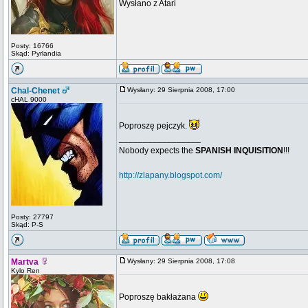
Wysłano z Atari
Posty: 16766
Skąd: Pyrlandia
Chal-Chenet
Wysłany: 29 Sierpnia 2008, 17:00
cHAL 9000
Poproszę pejczyk.
_________________
Nobody expects the
SPANISH INQUISITION
!!!
http://zlapany.blogspot.com/
Posty: 27797
Skąd: P-S
Martva
Wysłany: 29 Sierpnia 2008, 17:08
Kylo Ren
Poproszę bakłażana