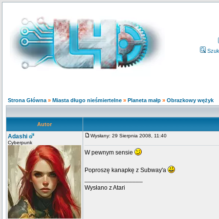
Szuk
Strona Główna
»
Miasta długo nieśmiertelne
»
Planeta małp
»
Obrazkowy wężyk
Autor
Adashi
Wysłany: 29 Sierpnia 2008, 11:40
Cyberpunk
W pewnym sensie
Poproszę kanapkę z Subway'a
_________________
Wysłano z Atari