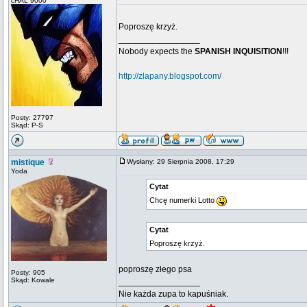
cHAL 9000
Poproszę krzyż.
_________________
Nobody expects the
SPANISH INQUISITION
!!!
http://zlapany.blogspot.com/
Posty: 27797
Skąd: P-S
mistique
Wysłany: 29 Sierpnia 2008, 17:29
Yoda
Cytat
Chcę numerki Lotto
Cytat
Poproszę krzyż.
poproszę złego psa
Posty: 905
Skąd: Kowale
_________________
Nie każda zupa to kapuśniak.