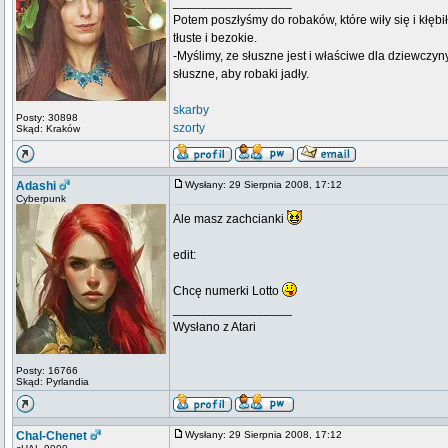
_________________
Potem poszłyśmy do robaków, które wiły się i kłębi
tłuste i bezokie.
-Myślimy, ze słuszne jest i właściwe dla dziewczyn
słuszne, aby robaki jadły.
skarby
Posty: 30898
szorty
Skąd: Kraków
Adashi
Wysłany: 29 Sierpnia 2008, 17:12
Cyberpunk
Ale masz zachcianki
edit:
Chcę numerki Lotto
_________________
Wysłano z Atari
Posty: 16766
Skąd: Pyrlandia
Chal-Chenet
Wysłany: 29 Sierpnia 2008, 17:12