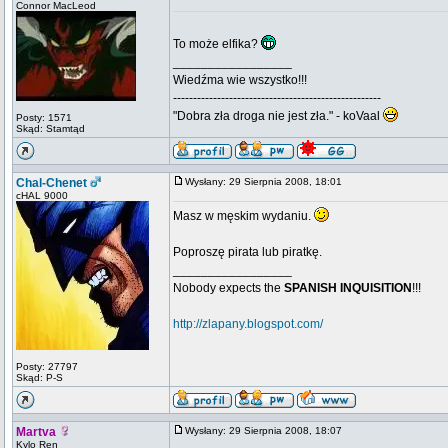
Connor MacLeod
To może elfika?
_________________
Wiedźma wie wszystko!!!
----------------------------------------------------
"Dobra zła droga nie jest zła." - koVaal
Posty: 1571
Skąd: Stamtąd
Chal-Chenet
Wysłany: 29 Sierpnia 2008, 18:01
cHAL 9000
Masz w męskim wydaniu.
Poproszę pirata lub piratkę.
_________________
Nobody expects the
SPANISH INQUISITION
!!!
http://zlapany.blogspot.com/
Posty: 27797
Skąd: P-S
Martva
Wysłany: 29 Sierpnia 2008, 18:07
Kylo Ren