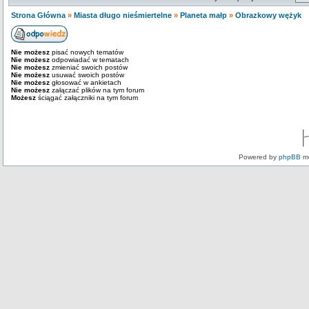
Strona Główna
»
Miasta długo nieśmiertelne
»
Planeta małp
»
Obrazkowy wężyk
Nie możesz
pisać nowych tematów
Nie możesz
odpowiadać w tematach
Nie możesz
zmieniać swoich postów
Nie możesz
usuwać swoich postów
Nie możesz
głosować w ankietach
Nie możesz
załączać plików na tym forum
Możesz
ściągać załączniki na tym forum
Powered by
phpBB
mo