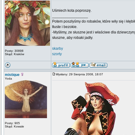
Uśmiech kota poproszę.
_________________
Potem poszłyśmy do robaków, które wiły się i kłębi
tłuste i bezokie.
-Myślimy, ze słuszne jest i właściwe dla dziewczyn
słuszne, aby robaki jadły.
skarby
Posty: 30898
szorty
Skąd: Kraków
mistique
Wysłany: 29 Sierpnia 2008, 18:07
Yoda
Posty: 905
Skąd: Kowale