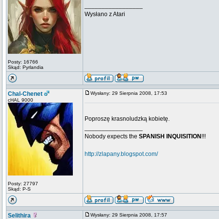
_________________
Wysłano z Atari
Posty: 16766
Skąd: Pyrlandia
Chal-Chenet
Wysłany: 29 Sierpnia 2008, 17:53
cHAL 9000
Poproszę krasnoludzką kobietę.
_________________
Nobody expects the
SPANISH INQUISITION
!!!
http://zlapany.blogspot.com/
Posty: 27797
Skąd: P-S
Selithira
Wysłany: 29 Sierpnia 2008, 17:57