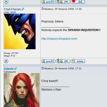
Chal-Chenet
Wysłany: 29 Sierpnia 2008, 17:30
cHAL 9000
Poproszę Jokera.
_________________
Nobody expects the
SPANISH INQUISITION
!!!
http://zlapany.blogspot.com/
Posty: 27797
Skąd: P-S
Adashi
Wysłany: 29 Sierpnia 2008, 17:31
Cyberpunk
Chcę kawy!!!
_________________
Wysłano z Atari