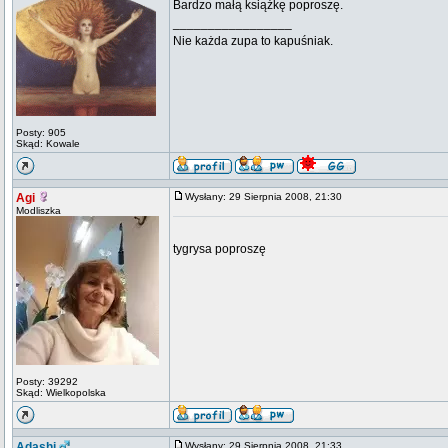
Bardzo małą książkę poproszę.
_________________
Nie każda zupa to kapuśniak.
Posty: 905
Skąd: Kowale
Agi
Wysłany: 29 Sierpnia 2008, 21:30
Modliszka
tygrysa poproszę
Posty: 39292
Skąd: Wielkopolska
Adashi
Wysłany: 29 Sierpnia 2008, 21:33