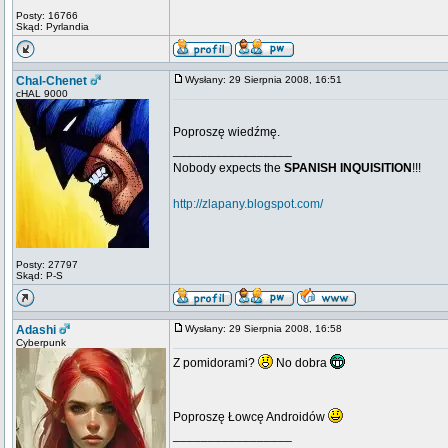
Posty: 16766
Skąd: Pyrlandia
Chal-Chenet
Wysłany: 29 Sierpnia 2008, 16:51
cHAL 9000
Poproszę wiedźmę.
_________________
Nobody expects the
SPANISH INQUISITION
!!!
http://zlapany.blogspot.com/
Posty: 27797
Skąd: P-S
Adashi
Wysłany: 29 Sierpnia 2008, 16:58
Cyberpunk
Z pomidorami?
No dobra
Poproszę Łowcę Androidów
_________________