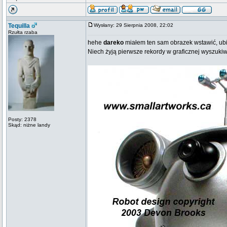
Tequilla
Wysłany: 29 Sierpnia 2008, 22:02
Rzułta rzaba
hehe
dareko
miałem ten sam obrazek wstawić, ub
Niech żyją pierwsze rekordy w graficznej wyszuki
Posty: 2378
Skąd: niżne landy