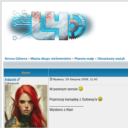
Strona Główna
»
Miasta długo nieśmiertelne
»
Planeta małp
»
Obrazkowy wężyk
Autor
Adashi
Wysłany: 29 Sierpnia 2008, 11:40
Cyberpunk
W pewnym sensie
Poproszę kanapkę z Subway'a
_________________
Wysłano z Atari