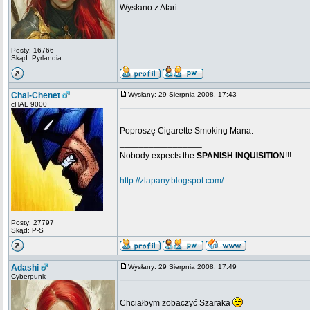
Wysłano z Atari
Posty: 16766
Skąd: Pyrlandia
Chal-Chenet
Wysłany: 29 Sierpnia 2008, 17:43
cHAL 9000
Poproszę Cigarette Smoking Mana.
_________________
Nobody expects the
SPANISH INQUISITION
!!!
http://zlapany.blogspot.com/
Posty: 27797
Skąd: P-S
Adashi
Wysłany: 29 Sierpnia 2008, 17:49
Cyberpunk
Chciałbym zobaczyć Szaraka