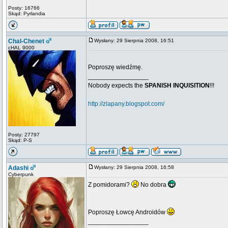
Posty: 16766
Skąd: Pyrlandia
Chal-Chenet
Wysłany: 29 Sierpnia 2008, 16:51
cHAL 9000
Poproszę wiedźmę.
_________________
Nobody expects the
SPANISH INQUISITION
!!!
http://zlapany.blogspot.com/
Posty: 27797
Skąd: P-S
Adashi
Wysłany: 29 Sierpnia 2008, 16:58
Cyberpunk
Z pomidorami?
No dobra
Poproszę Łowcę Androidów
_________________