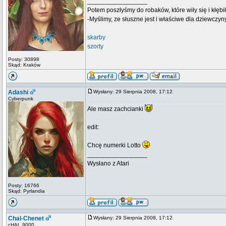
_________________
Potem poszłyśmy do robaków, które wiły się i kłębił
-Myślimy, ze słuszne jest i właściwe dla dziewczyn
skarby
szorty
Posty: 30898
Skąd: Kraków
Adashi
Wysłany: 29 Sierpnia 2008, 17:12
Cyberpunk
Ale masz zachcianki
edit:
Chcę numerki Lotto
_________________
Wysłano z Atari
Posty: 16766
Skąd: Pyrlandia
Chal-Chenet
Wysłany: 29 Sierpnia 2008, 17:12
cHAL 9000