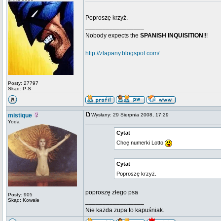
Poproszę krzyż.
_________________
Nobody expects the
SPANISH INQUISITION
!!!
http://zlapany.blogspot.com/
Posty: 27797
Skąd: P-S
mistique
Wysłany: 29 Sierpnia 2008, 17:29
Yoda
Cytat
Chcę numerki Lotto
Cytat
Poproszę krzyż.
poproszę złego psa
Posty: 905
Skąd: Kowale
_________________
Nie każda zupa to kapuśniak.