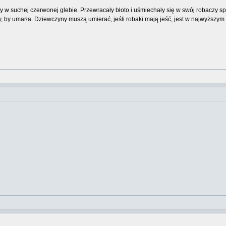
y w suchej czerwonej glebie. Przewracały błoto i uśmiechały się w swój robaczy spos
y, by umarła. Dziewczyny muszą umierać, jeśli robaki mają jeść, jest w najwyższym s