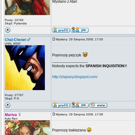
Wysłano z Atari
Posty: 16766
Skąd: Pyrlandia
Chal-Chenet
Wysłany: 29 Sierpnia 2008, 17:00
cHAL 9000
Poproszę pejczyk.
_________________
Nobody expects the
SPANISH INQUISITION
!!!
http://zlapany.blogspot.com/
Posty: 27797
Skąd: P-S
Martva
Wysłany: 29 Sierpnia 2008, 17:08
Kylo Ren
Poproszę bakłażana