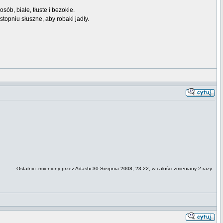
ób, białe, tłuste i bezokie.
topniu słuszne, aby robaki jadły.
Ostatnio zmieniony przez Adashi 30 Sierpnia 2008, 23:22, w całości zmieniany 2 razy