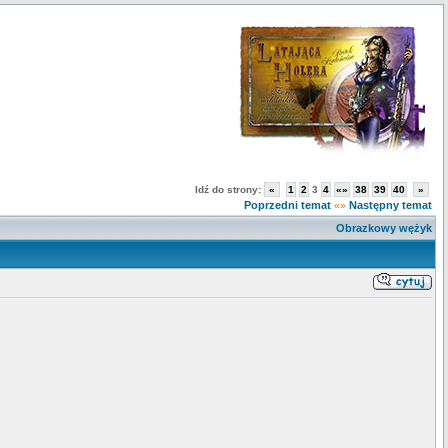
Idź do strony:
«
1
2
3
4
«»
38
39
40
»
Poprzedni temat
Następny temat
«»
Obrazkowy wężyk