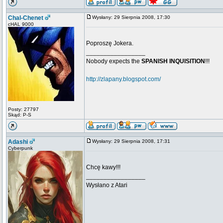
Chal-Chenet
Wysłany: 29 Sierpnia 2008, 17:30
cHAL 9000
Poproszę Jokera.
_________________
Nobody expects the
SPANISH INQUISITION
!!!
http://zlapany.blogspot.com/
Posty: 27797
Skąd: P-S
Adashi
Wysłany: 29 Sierpnia 2008, 17:31
Cyberpunk
Chcę kawy!!!
_________________
Wysłano z Atari