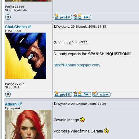
Posty: 16766
Skąd: Pyrlandia
Chal-Chenet
Wysłany: 29 Sierpnia 2008, 17:35
cHAL 9000
Gdzie mój Joker???
_________________
Nobody expects the
SPANISH INQUISITION
!!!
http://zlapany.blogspot.com/
Posty: 27797
Skąd: P-S
Adashi
Wysłany: 29 Sierpnia 2008, 17:39
Cyberpunk
Pewnie innego
Poproszę Wiedźmina Geralta
_________________