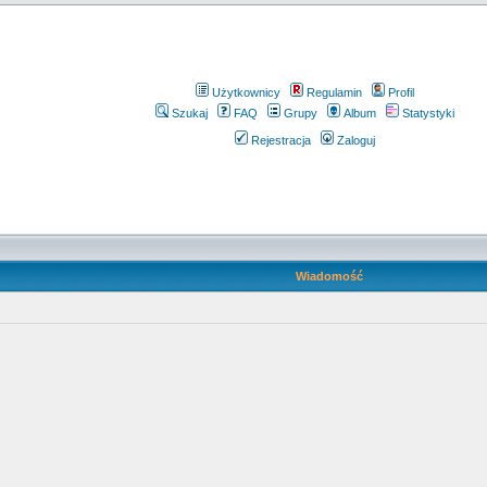
Użytkownicy
Regulamin
Profil
Szukaj
FAQ
Grupy
Album
Statystyki
Rejestracja
Zaloguj
Wiadomość