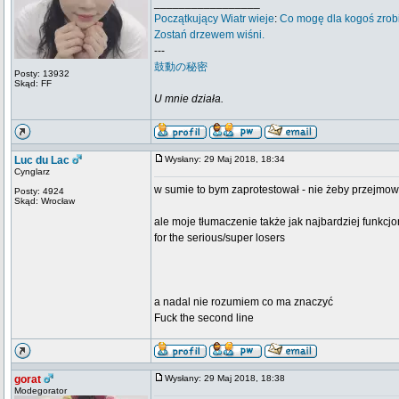
_________________
Początkujący
Wiatr wieje
:
Co mogę dla kogoś zrob
Zostań drzewem wiśni.
---
鼓動の秘密
Posty: 13932
Skąd: FF
U mnie działa.
Luc du Lac
Wysłany: 29 Maj 2018, 18:34
Cynglarz
w sumie to bym zaprotestował - nie żeby przejmow
Posty: 4924
Skąd: Wrocław
ale moje tłumaczenie także jak najbardziej funk
for the serious/super losers
a nadal nie rozumiem co ma znaczyć
Fuck the second line
gorat
Wysłany: 29 Maj 2018, 18:38
Modegorator