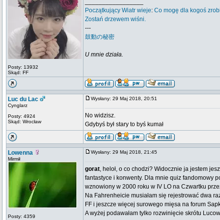
_________________
Początkujący
Wiatr wieje
:
Co mogę dla kogoś zrob
Zostań drzewem wiśni.
---
鼓動の秘密
U mnie działa.
Posty: 13932
Skąd: FF
Luc du Lac
Wysłany: 29 Maj 2018, 20:51
Cynglarz
No widzisz.
Posty: 4924
Skąd: Wrocław
Gdybyś był stary to byś kumał
Lowenna
Wysłany: 29 Maj 2018, 21:45
Mirmił
gorat
, heloł, o co chodzi? Widocznie ja jestem je
fantastyce i konwenty. Dla mnie quiz fandomowy p
wznowiony w 2000 roku w IV LO na Czwartku przez
Na Fahrenheicie musiałam się rejestrować dwa ra
FF i jeszcze więcej surowego mięsa na forum Sapk
A wyżej podawałam tylko rozwinięcie skrótu Luco
Posty: 4359