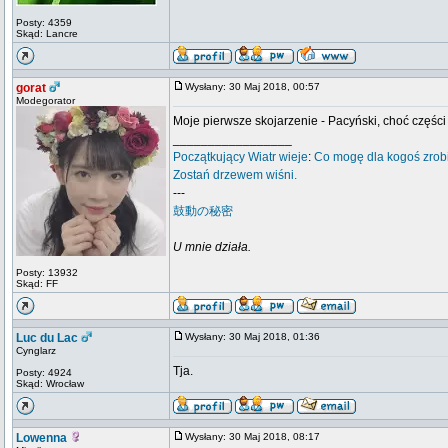
Posty: 4359
Skąd: Lancre
gorat
Wysłany: 30 Maj 2018, 00:57
Modegorator
Moje pierwsze skojarzenie - Pacyński, choć części
_________________
Początkujący
Wiatr wieje
:
Co mogę dla kogoś zrob
Zostań drzewem wiśni.
---
鼓動の秘密
U mnie działa.
Posty: 13932
Skąd: FF
Luc du Lac
Wysłany: 30 Maj 2018, 01:36
Cynglarz
Tja.
Posty: 4924
Skąd: Wrocław
Lowenna
Wysłany: 30 Maj 2018, 08:17