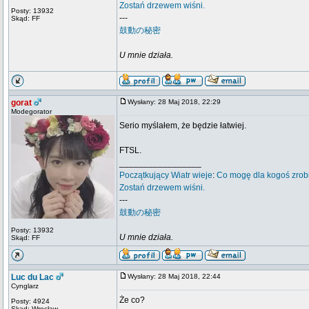
Zostań drzewem wiśni.
Posty: 13932
---
Skąd: FF
鼓動の秘密
U mnie działa.
gorat
Wysłany: 28 Maj 2018, 22:29
Modegorator
Serio myślałem, że będzie łatwiej.
FTSL.
_________________
Początkujący
Wiatr wieje
:
Co mogę dla kogoś zrob
Zostań drzewem wiśni.
---
鼓動の秘密
Posty: 13932
U mnie działa.
Skąd: FF
Luc du Lac
Wysłany: 28 Maj 2018, 22:44
Cynglarz
Że co?
Posty: 4924
Skąd: Wrocław