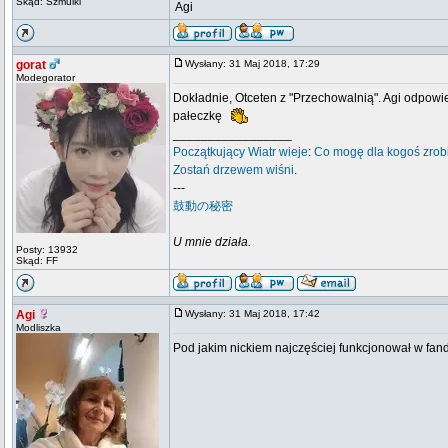
Skąd: Szmulki
 Agi
gorat
Wysłany: 31 Maj 2018, 17:29
Modegorator
Dokładnie, Otceten z "Przechowalnią". Agi odpowi
pałeczkę
_________________
Początkujący
Wiatr wieje
:
Co mogę dla kogoś zrob
Zostań drzewem wiśni.
---
鼓動の秘密
U mnie działa.
Posty: 13932
Skąd: FF
Agi
Wysłany: 31 Maj 2018, 17:42
Modliszka
Pod jakim nickiem najczęściej funkcjonował w fa