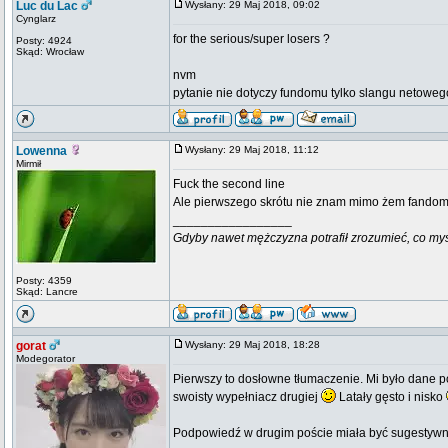
Luc du Lac
Wysłany: 29 Maj 2018, 09:02
Cynglarz
for the serious/super losers ?
Posty: 4924
Skąd: Wrocław
nvm
pytanie nie dotyczy fundomu tylko slangu netoweg
Lowenna
Wysłany: 29 Maj 2018, 11:12
Mirmił
Fuck the second line
Ale pierwszego skrótu nie znam mimo żem fando
_________________
Gdyby nawet mężczyzna potrafił zrozumieć, co myśli k
Posty: 4359
Skąd: Lancre
gorat
Wysłany: 29 Maj 2018, 18:28
Modegorator
Pierwszy to dosłowne tłumaczenie. Mi było dane po
swoisty wypełniacz drugiej
Latały gęsto i nisko
Podpowiedź w drugim poście miała być sugestywna