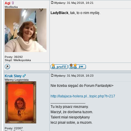
Agi
Wysłany: 31 Maj 2018, 16:21
Modliszka
LadyBlack
, tak, to o nim myślę.
Posty: 39292
Skąd: Wielkopolska
Kruk Siwy
Wysłany: 31 Maj 2018, 16:23
Wierny Legionista
Nie trzeba sięgać do Forum Fantastyki>
http://latajaca-holera.pl...topic.php?t=217
_________________
Tu leży pisarz nieznany.
Marzył, że dorówna tuzom.
Talent miał niespotykany
lecz pisał sobie, a muzom.
Posty: 22067