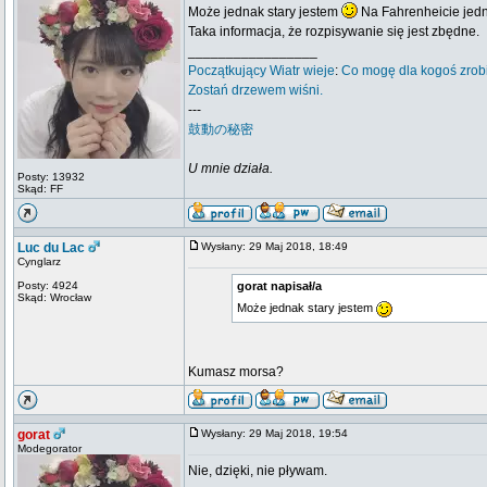
Może jednak stary jestem
Na Fahrenheicie jedn
Taka informacja, że rozpisywanie się jest zbędne.
_________________
Początkujący
Wiatr wieje
:
Co mogę dla kogoś zrob
Zostań drzewem wiśni.
---
鼓動の秘密
U mnie działa.
Posty: 13932
Skąd: FF
Luc du Lac
Wysłany: 29 Maj 2018, 18:49
Cynglarz
Posty: 4924
gorat napisał/a
Skąd: Wrocław
Może jednak stary jestem
Kumasz morsa?
gorat
Wysłany: 29 Maj 2018, 19:54
Modegorator
Nie, dzięki, nie pływam.