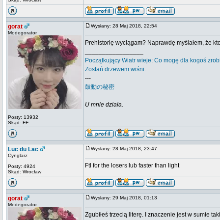
gorat
Wysłany: 28 Maj 2018, 22:54
Modegorator
Prehistorię wyciągam? Naprawdę myślałem, że kt
_________________
Początkujący
Wiatr wieje
:
Co mogę dla kogoś zrob
Zostań drzewem wiśni.
---
鼓動の秘密
U mnie działa.
Posty: 13932
Skąd: FF
Luc du Lac
Wysłany: 28 Maj 2018, 23:47
Cynglarz
Ftl for the losers lub faster than light
Posty: 4924
Skąd: Wrocław
gorat
Wysłany: 29 Maj 2018, 01:13
Modegorator
Zgubiłeś trzecią literę. I znaczenie jest w sumie t