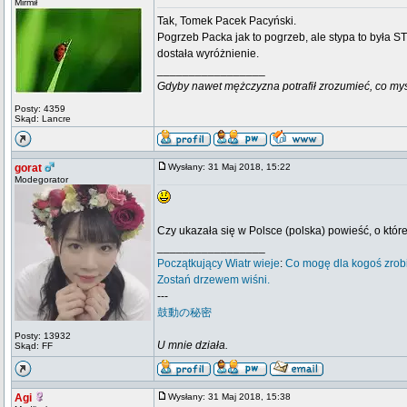
Mirmił
Tak, Tomek Pacek Pacyński.
Pogrzeb Packa jak to pogrzeb, ale stypa to była 
dostała wyróżnienie.
_________________
Gdyby nawet mężczyzna potrafił zrozumieć, co myśli k
Posty: 4359
Skąd: Lancre
gorat
Wysłany: 31 Maj 2018, 15:22
Modegorator
Czy ukazała się w Polsce (polska) powieść, o któr
_________________
Początkujący
Wiatr wieje
:
Co mogę dla kogoś zrob
Zostań drzewem wiśni.
---
鼓動の秘密
Posty: 13932
U mnie działa.
Skąd: FF
Agi
Wysłany: 31 Maj 2018, 15:38