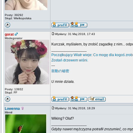
Posty: 39292
Skąd: Wielkopolska
gorat
Wysłany: 31 Maj 2018, 17:43
Modegorator
Kurczak, myślałem, by zrobić zagadkę z nim... odp
_________________
Początkujący
Wiatr wieje
:
Co mogę dla kogoś zrob
Zostań drzewem wiśni.
---
鼓動の秘密
U mnie działa.
Posty: 13932
Skąd: FF
Lowenna
Wysłany: 31 Maj 2018, 18:29
Mirmił
Wiking? Olaf?
_________________
Gdyby nawet mężczyzna potrafił zrozumieć, co myśli k