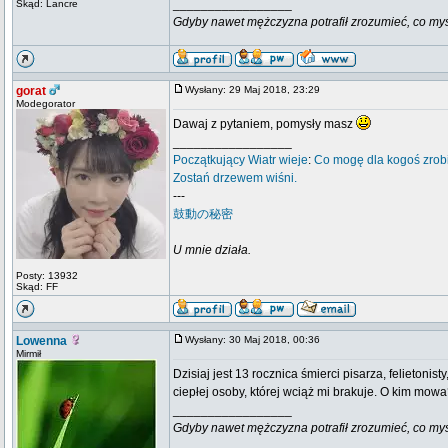
_________________
Skąd: Lancre
Gdyby nawet mężczyzna potrafił zrozumieć, co myśli k
gorat
Wysłany: 29 Maj 2018, 23:29
Modegorator
Dawaj z pytaniem, pomysły masz
_________________
Początkujący
Wiatr wieje
:
Co mogę dla kogoś zrob
Zostań drzewem wiśni.
---
鼓動の秘密
U mnie działa.
Posty: 13932
Skąd: FF
Lowenna
Wysłany: 30 Maj 2018, 00:36
Mirmił
Dzisiaj jest 13 rocznica śmierci pisarza, felietoni
ciepłej osoby, której wciąż mi brakuje. O kim mow
_________________
Gdyby nawet mężczyzna potrafił zrozumieć, co myśli k