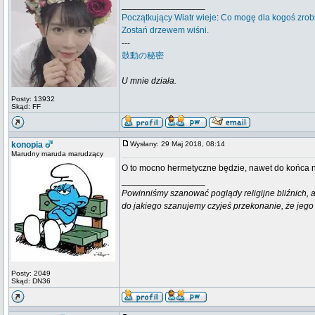
_________________
Początkujący
Wiatr wieje
:
Co mogę dla kogoś zrob
Zostań drzewem wiśni.
---
鼓動の秘密
U mnie działa.
Posty: 13932
Skąd: FF
konopia
Wysłany: 29 Maj 2018, 08:14
Marudny maruda marudzący
O to mocno hermetyczne będzie, nawet do końca n
_________________
Powinniśmy szanować poglądy religijne bliźnich, al
do jakiego szanujemy czyjeś przekonanie, że jego 
Posty: 2049
Skąd: DN36