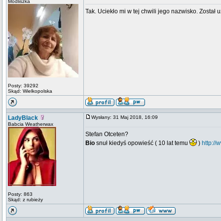
Modliszka
Tak. Uciekło mi w tej chwili jego nazwisko. Został
Posty: 39292
Skąd: Wielkopolska
LadyBlack
Wysłany: 31 Maj 2018, 16:09
Babcia Weatherwax
Stefan Otceten?
Bio
snuł kiedyś opowieść ( 10 lat temu
)
http://
Posty: 863
Skąd: z rubieży