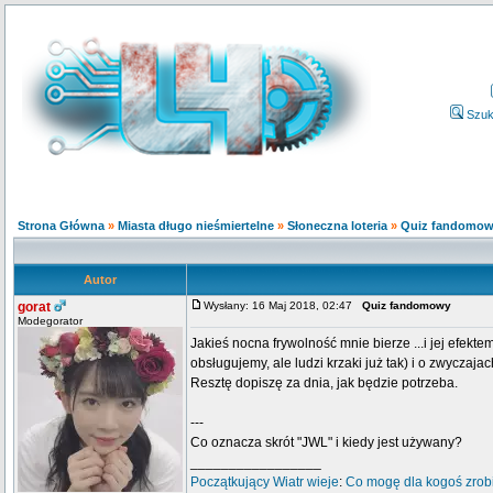
Szuk
Strona Główna
»
Miasta długo nieśmiertelne
»
Słoneczna loteria
»
Quiz fandomo
Autor
gorat
Wysłany: 16 Maj 2018, 02:47
Quiz fandomowy
Modegorator
Jakieś nocna frywolność mnie bierze ...i jej efekte
obsługujemy, ale ludzi krzaki już tak) i o zwyczaja
Resztę dopiszę za dnia, jak będzie potrzeba.
---
Co oznacza skrót "JWL" i kiedy jest używany?
_________________
Początkujący
Wiatr wieje
:
Co mogę dla kogoś zrob