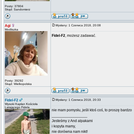
Posty: 37804
Skąd: Sandomierz
Agi
Wysłany: 1 Czerwca 2018, 20:08
Modliszka
Fidel-F2
, możesz zadawać.
Posty: 39292
Skąd: Wielkopolska
Fidel-F2
Wysłany: 1 Czerwca 2018, 20:33
Wysoki Kapłan Kościoła
Latającego Fidela
nie mam pomysłu, jeśli ktoś coś, to proszę bardzo
_________________
Jesteśmy z And alpakami
i kopyta mamy,
nie dorówna nam nikt!