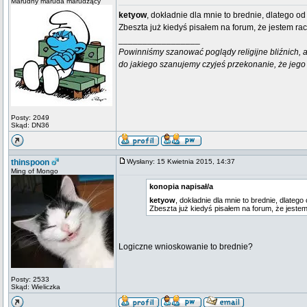
Marudny maruda marudzący
ketyow
, dokładnie dla mnie to brednie, dlatego od
Zbeszta już kiedyś pisałem na forum, że jestem ra
_________________
Powinniśmy szanować poglądy religijne bliźnich, al
do jakiego szanujemy czyjeś przekonanie, że jego 
Posty: 2049
Skąd: DN36
thinspoon
Wysłany: 15 Kwietnia 2015, 14:37
Ming of Mongo
konopia napisał/a
ketyow
, dokładnie dla mnie to brednie, dlatego
Zbeszta już kiedyś pisałem na forum, że jeste
Logiczne wnioskowanie to brednie?
Posty: 2533
Skąd: Wieliczka