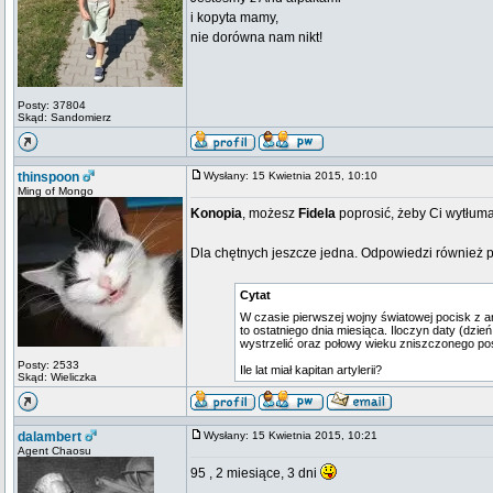
i kopyta mamy,
nie dorówna nam nikt!
Posty: 37804
Skąd: Sandomierz
thinspoon
Wysłany: 15 Kwietnia 2015, 10:10
Ming of Mongo
Konopia
, możesz
Fidela
poprosić, żeby Ci wytłuma
Dla chętnych jeszcze jedna. Odpowiedzi również 
Cytat
W czasie pierwszej wojny światowej pocisk z ar
to ostatniego dnia miesiąca. Iloczyn daty (dzień
wystrzelić oraz połowy wieku zniszczonego po
Posty: 2533
Ile lat miał kapitan artylerii?
Skąd: Wieliczka
dalambert
Wysłany: 15 Kwietnia 2015, 10:21
Agent Chaosu
95 , 2 miesiące, 3 dni