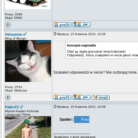
Posty: 2049
Skąd: DN36
thinspoon
Wysłany: 15 Kwietnia 2015, 10:06
Ming of Mongo
konopia napisał/a
Olać ją, lepiej poszukać innej koleżanki.
Odpowiedź, która znalazłem w necie jakoś mnie
Szukałeś odpowiedzi w necie? Nie rozbrajaj mnie.
Posty: 2533
Skąd: Wieliczka
Fidel-F2
Wysłany: 15 Kwietnia 2015, 10:08
Wysoki Kapłan Kościoła
Latającego Fidela
Spoiler:
_________________
Jesteśmy z And alpakami