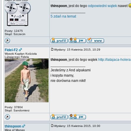
thinspoon
, jest do tego
odpowiedni wątek
nawet
_________________
5 zdań na temat
Posty: 12475
Skąd: Szczecin
Fidel-F2
Wysłany: 15 Kwietnia 2015, 10:29
Wysoki Kapłan Kościoła
Latającego Fidela
thinspoon
, jest do tego wątek
http://latajaca-holer
_________________
Jesteśmy z And alpakami
i kopyta mamy,
nie dorówna nam nikt!
Posty: 37804
Skąd: Sandomierz
thinspoon
Wysłany: 15 Kwietnia 2015, 10:30
Ming of Mongo