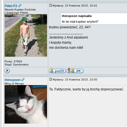
Fidel-F2
Wysłany: 15 Kwietnia 2015, 10:41
Wysoki Kapłan Kościoła
Latającego Fidela
thinspoon napisał/a
Ile lat miał kapitan artylerii?
trudno powiedzieć, 22, 44?
_________________
Jesteśmy z And alpakami
i kopyta mamy,
nie dorówna nam nikt!
Posty: 37804
Skąd: Sandomierz
thinspoon
Wysłany: 15 Kwietnia 2015, 10:50
Ming of Mongo
Ta. Faktycznie, warto by ją trochę doprecyzować.