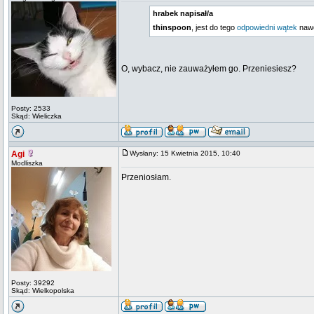
hrabek napisał/a
thinspoon
, jest do tego
odpowiedni wątek
naw
O, wybacz, nie zauważyłem go. Przeniesiesz?
Posty: 2533
Skąd: Wieliczka
Agi
Wysłany: 15 Kwietnia 2015, 10:40
Modliszka
Przeniosłam.
Posty: 39292
Skąd: Wielkopolska