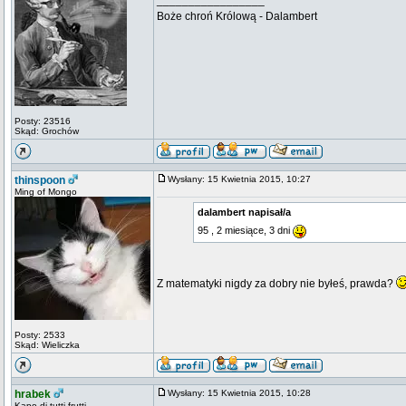
_________________
Boże chroń Królową - Dalambert
Posty: 23516
Skąd: Grochów
thinspoon
Wysłany: 15 Kwietnia 2015, 10:27
Ming of Mongo
dalambert napisał/a
95 , 2 miesiące, 3 dni
Z matematyki nigdy za dobry nie byłeś, prawda?
Posty: 2533
Skąd: Wieliczka
hrabek
Wysłany: 15 Kwietnia 2015, 10:28
Kapo di tutti frutti