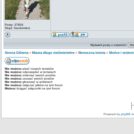
Posty: 37804
Skąd: Sandomierz
Wyświetl posty z ostatnich:
Strona Główna
»
Miasta długo nieśmiertelne
»
Słoneczna loteria
»
Słońce i stokrot
Nie możesz
pisać nowych tematów
Nie możesz
odpowiadać w tematach
Nie możesz
zmieniać swoich postów
Nie możesz
usuwać swoich postów
Nie możesz
głosować w ankietach
Nie możesz
załączać plików na tym forum
Możesz
ściągać załączniki na tym forum
Powered by
phpBB
mo