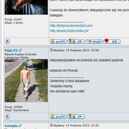
I uważaj ze słownictwem, telepatycznie się nie p
bałagan.
Posty: 11347
_________________
Skąd: z domu
http://ketyow.deviantart.com
http://www.biblionetka.pl/
Fidel-F2
Wysłany: 15 Kwietnia 2015, 10:58
Wysoki Kapłan Kościoła
Latającego Fidela
odpowiedziałem wcześniej niż zadałeś pytanie
mówcie mi Prorok
_________________
Jesteśmy z And alpakami
i kopyta mamy,
nie dorówna nam nikt!
Posty: 37804
Skąd: Sandomierz
konopia
Wysłany: 15 Kwietnia 2015, 14:33