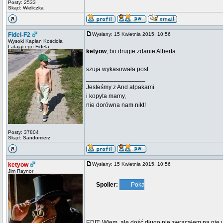
Posty: 2533
Skąd: Wieliczka
Fidel-F2
Wysłany: 15 Kwietnia 2015, 10:56
Wysoki Kapłan Kościoła
Latającego Fidela
ketyow
, bo drugie zdanie Alberta
szuja wykasowała post
_________________
Jesteśmy z And alpakami
i kopyta mamy,
nie dorówna nam nikt!
Posty: 37804
Skąd: Sandomierz
ketyow
Wysłany: 15 Kwietnia 2015, 10:56
Jim Raynor
Spoiler:
EDIT: Wiem, ale dość długo nie zwracałem na nie 