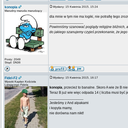
konopia
Wysłany: 15 Kwietnia 2015, 15:24
Marudny maruda marudzący
dla mnie w tym nie ma logiki, nie potrafię tego zro
_________________
Powinniśmy szanować poglądy religijne bliźnich, al
do jakiego szanujemy czyjeś przekonanie, że jego 
Posty: 2049
Skąd: DN36
Fidel-F2
Wysłany: 15 Kwietnia 2015, 16:17
Wysoki Kapłan Kościoła
Latającego Fidela
konopia
, przecież to banalne. Skoro A wie że B nie
Teraz B już wie więc odpada 14 ( liczba musi być j
_________________
Jesteśmy z And alpakami
i kopyta mamy,
nie dorówna nam nikt!