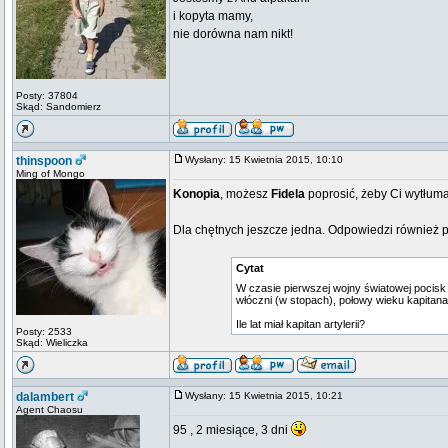
i kopyta mamy,
nie dorówna nam nikt!
Posty: 37804
Skąd: Sandomierz
thinspoon
Wysłany: 15 Kwietnia 2015, 10:10
Ming of Mongo
Konopia
, możesz
Fidela
poprosić, żeby Ci wytłuma
Dla chętnych jeszcze jedna. Odpowiedzi również 
Cytat
W czasie pierwszej wojny światowej pocisk z
włóczni (w stopach), połowy wieku kapitana
Ile lat miał kapitan artylerii?
Posty: 2533
Skąd: Wieliczka
dalambert
Wysłany: 15 Kwietnia 2015, 10:21
Agent Chaosu
95 , 2 miesiące, 3 dni