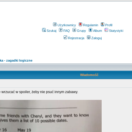
Użytkownicy
Regulamin
Profil
Szukaj
FAQ
Grupy
Album
Statystyki
Rejestracja
Zaloguj
ka - zagadki logiczne
Wiadomość
wrzucać w spoiler, żeby nie psuć innym zabawy.