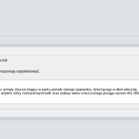
czył.
proponuję ospoilerować.
 armaty zburzył stojący w parku pomnik starego wojownika, dzierżącego w dłoni włócznię. Sta
 artylerii, który rozkazał wystrzelić oraz połowy wieku zniszczonego posągu wynosi 451 066