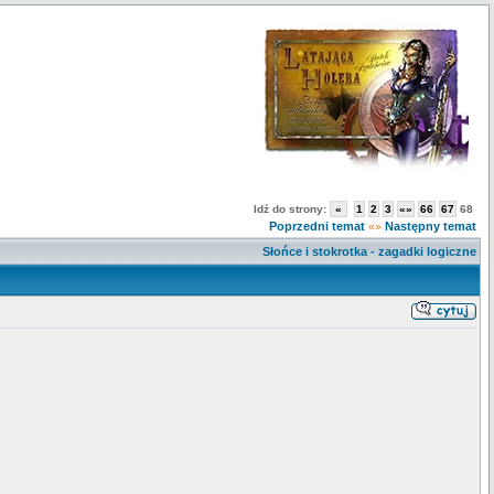
Idź do strony:
«
1
2
3
«»
66
67
68
Poprzedni temat
Następny temat
«»
Słońce i stokrotka - zagadki logiczne