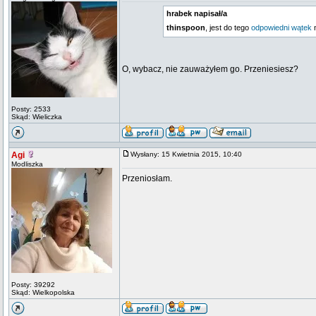
hrabek napisał/a
thinspoon
, jest do tego
odpowiedni wątek
O, wybacz, nie zauważyłem go. Przeniesiesz?
Posty: 2533
Skąd: Wieliczka
Agi
Wysłany: 15 Kwietnia 2015, 10:40
Modliszka
Przeniosłam.
Posty: 39292
Skąd: Wielkopolska