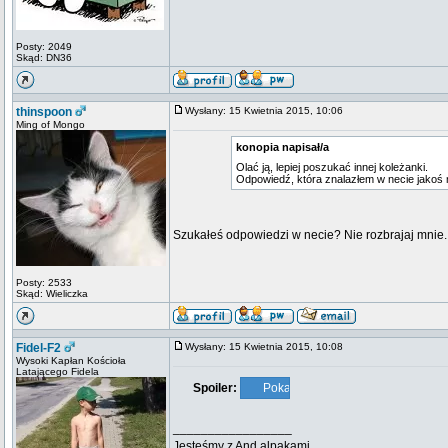
Posty: 2049
Skąd: DN36
thinspoon
Wysłany: 15 Kwietnia 2015, 10:06
Ming of Mongo
konopia napisał/a
Olać ją, lepiej poszukać innej koleżanki.
Odpowiedź, która znalazłem w necie jakoś 
Szukałeś odpowiedzi w necie? Nie rozbrajaj mnie.
Posty: 2533
Skąd: Wieliczka
Fidel-F2
Wysłany: 15 Kwietnia 2015, 10:08
Wysoki Kapłan Kościoła
Latającego Fidela
Spoiler:
_________________
Jesteśmy z And alpakami