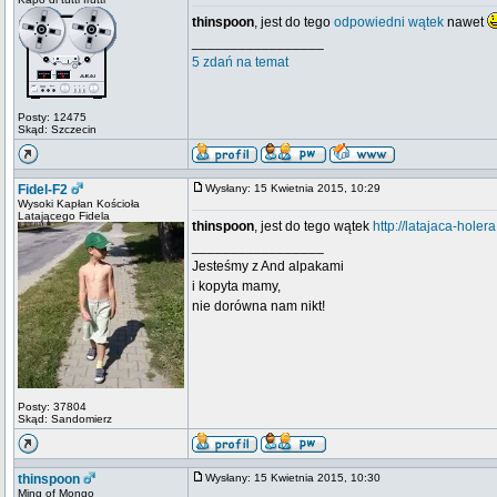
thinspoon
, jest do tego
odpowiedni wątek
nawet
_________________
5 zdań na temat
Posty: 12475
Skąd: Szczecin
Fidel-F2
Wysłany: 15 Kwietnia 2015, 10:29
Wysoki Kapłan Kościoła
Latającego Fidela
thinspoon
, jest do tego wątek
http://latajaca-holer
_________________
Jesteśmy z And alpakami
i kopyta mamy,
nie dorówna nam nikt!
Posty: 37804
Skąd: Sandomierz
thinspoon
Wysłany: 15 Kwietnia 2015, 10:30
Ming of Mongo