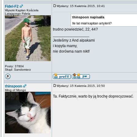
Fidel-F2
Wysłany: 15 Kwietnia 2015, 10:41
Wysoki Kapłan Kościoła
Latającego Fidela
thinspoon napisał/a
Ile lat miał kapitan artylerii?
trudno powiedzieć, 22, 44?
_________________
Jesteśmy z And alpakami
i kopyta mamy,
nie dorówna nam nikt!
Posty: 37804
Skąd: Sandomierz
thinspoon
Wysłany: 15 Kwietnia 2015, 10:50
Ming of Mongo
Ta. Faktycznie, warto by ją trochę doprecyzować.