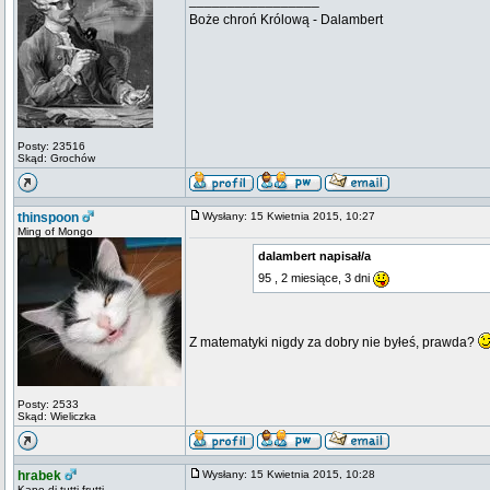
_________________
Boże chroń Królową - Dalambert
Posty: 23516
Skąd: Grochów
thinspoon
Wysłany: 15 Kwietnia 2015, 10:27
Ming of Mongo
dalambert napisał/a
95 , 2 miesiące, 3 dni
Z matematyki nigdy za dobry nie byłeś, prawda?
Posty: 2533
Skąd: Wieliczka
hrabek
Wysłany: 15 Kwietnia 2015, 10:28
Kapo di tutti frutti