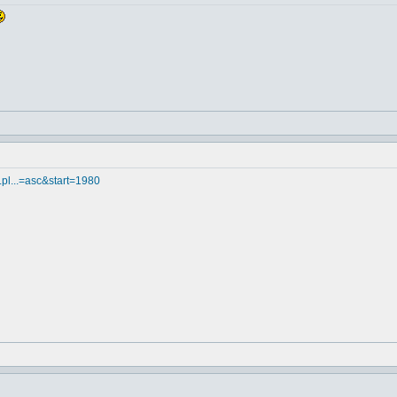
a.pl...=asc&start=1980