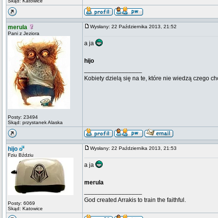
Skąd: Katowice
merula
Wysłany: 22 Października 2013, 21:52
Pani z Jeziora
a ja
hijo
_________________
Kobiety dzielą się na te, które nie wiedzą czego ch
Posty: 23494
Skąd: przystanek Alaska
hijo
Wysłany: 22 Października 2013, 21:53
Fziu Bździu
a ja
merula
_________________
God created Arrakis to train the faithful.
Posty: 6069
Skąd: Katowice