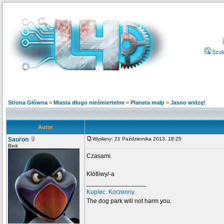
Szuk
Strona Główna
»
Miasta długo nieśmiertelne
»
Planeta małp
»
Jasno widzę!
Autor
Sauron
Wysłany: 21 Października 2013, 18:25
Bink
Czasami.
Kłótliwy/-a
_________________
Kupiec. Korzenny.
The dog park will not harm you.