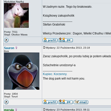
Wyduldas Napfluj
W żadnym razie. Tego by brakowało.
Książkowy zakupoholik
_________________
Stefan Grabiński
Posty: 7011
Wielcy Przedwieczni : Dagon, Wielki Cthulhu i Wiel
Skąd: Okolice Wawa
Sauron
Wysłany: 22 Października 2013, 23:18
Bink
Zaraz zakupoholik, po prostu lubię je potem układa
Szlachetnie urodzony/-a
_________________
Kupiec. Korzenny.
The dog park will not harm you.
Posty: 1804
Skąd: Toruń
merula
Wysłany: 23 Października 2013, 08:11