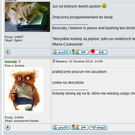
Jokercat
Już od dobrych dwóch godzin
Zmęczony przygotowaniami do świąt.
_________________
Basically, I believe in peace and bashing two brick
Posty: 24697
"Wszystkie kobiety są piękne, tylko po niektórych t
Skąd: Zgierz
/Maria Czubaszek/
merula
Wysłany: 22 Grudnia 2013, 14:56
Pani z Jeziora
praktycznie jeszcze nie zaczęłam
czeka na skoczków
_________________
Kobiety dzielą się na te, które nie wiedzą czego ch
Posty: 23494
Skąd: przystanek Alaska