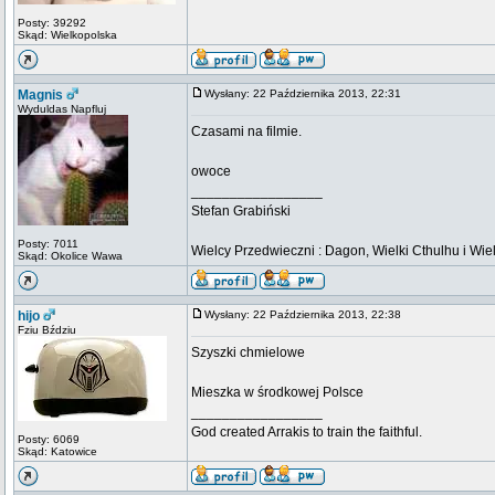
Posty: 39292
Skąd: Wielkopolska
Magnis
Wysłany: 22 Października 2013, 22:31
Wyduldas Napfluj
Czasami na filmie.
owoce
_________________
Stefan Grabiński
Posty: 7011
Wielcy Przedwieczni : Dagon, Wielki Cthulhu i Wiel
Skąd: Okolice Wawa
hijo
Wysłany: 22 Października 2013, 22:38
Fziu Bździu
Szyszki chmielowe
Mieszka w środkowej Polsce
_________________
God created Arrakis to train the faithful.
Posty: 6069
Skąd: Katowice