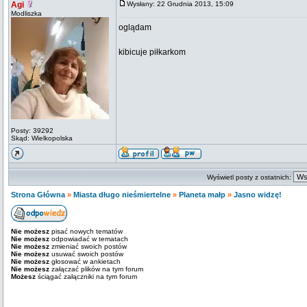
Agi
Wysłany: 22 Grudnia 2013, 15:09
Modliszka
oglądam
kibicuje piłkarkom
Posty: 39292
Skąd: Wielkopolska
Wyświetl posty z ostatnich:
Strona Główna
»
Miasta długo nieśmiertelne
»
Planeta małp
»
Jasno widzę!
Nie możesz
pisać nowych tematów
Nie możesz
odpowiadać w tematach
Nie możesz
zmieniać swoich postów
Nie możesz
usuwać swoich postów
Nie możesz
głosować w ankietach
Nie możesz
załączać plików na tym forum
Możesz
ściągać załączniki na tym forum