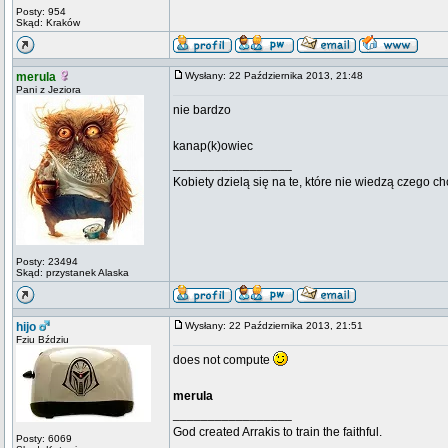
Posty: 954
Skąd: Kraków
merula
Wysłany: 22 Października 2013, 21:48
Pani z Jeziora
nie bardzo
kanap(k)owiec
_________________
Kobiety dzielą się na te, które nie wiedzą czego ch
Posty: 23494
Skąd: przystanek Alaska
hijo
Wysłany: 22 Października 2013, 21:51
Fziu Bździu
does not compute
merula
_________________
God created Arrakis to train the faithful.
Posty: 6069