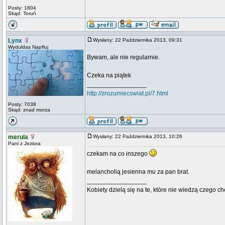
Posty: 1804
Skąd: Toruń
Lynx
Wysłany: 22 Października 2013, 09:31
Wyduldas Napfluj
Bywam, ale nie regularnie.
Czeka na piątek
_________________
http://zrozumiecswiat.pl/7.html
Posty: 7038
Skąd: znad morza
merula
Wysłany: 22 Października 2013, 10:26
Pani z Jeziora
czekam na co inszego
melancholią jesienna mu za pan brat.
_________________
Kobiety dzielą się na te, które nie wiedzą czego ch