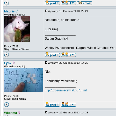
Magnis
Wysłany: 18 Grudnia 2013, 22:21
Wyduldas Napfluj
Nie dłubie, bo nie ładnie.
Lubi zimę
_________________
Stefan Grabiński
Posty: 7011
Wielcy Przedwieczni : Dagon, Wielki Cthulhu i Wiel
Skąd: Okolice Wawa
Lynx
Wysłany: 22 Grudnia 2013, 14:28
Wyduldas Napfluj
Nie.
Leniuchuje w niedzielę.
_________________
http://zrozumiecswiat.pl/7.html
Posty: 7038
Skąd: znad morza
Witchma
Wysłany: 22 Grudnia 2013, 14:33