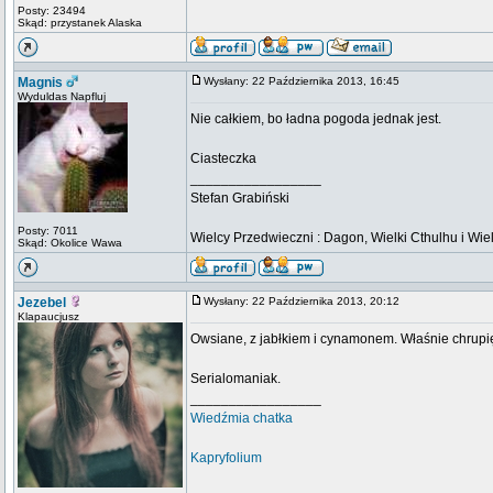
Posty: 23494
Skąd: przystanek Alaska
Magnis
Wysłany: 22 Października 2013, 16:45
Wyduldas Napfluj
Nie całkiem, bo ładna pogoda jednak jest.
Ciasteczka
_________________
Stefan Grabiński
Posty: 7011
Wielcy Przedwieczni : Dagon, Wielki Cthulhu i Wiel
Skąd: Okolice Wawa
Jezebel
Wysłany: 22 Października 2013, 20:12
Klapaucjusz
Owsiane, z jabłkiem i cynamonem. Właśnie chrup
Serialomaniak.
_________________
Wiedźmia chatka
Kapryfolium