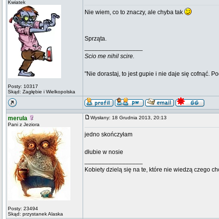
Kwiatek
Nie wiem, co to znaczy, ale chyba tak
Sprząta.
_________________
Scio me nihil scire.
"Nie dorastaj, to jest gupie i nie daje się cofnąć. P
Posty: 10317
Skąd: Zagłębie i Wielkopolska
merula
Wysłany: 18 Grudnia 2013, 20:13
Pani z Jeziora
jedno skończyłam
dłubie w nosie
_________________
Kobiety dzielą się na te, które nie wiedzą czego ch
Posty: 23494
Skąd: przystanek Alaska