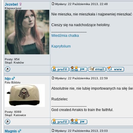
Jezebel
Wysłany: 22 Października 2013, 22:48
Klapaucjusz
Nie mieszka, nie mieszkała i najpewniej mieszkać
Cieszy się na nadchodzące helołiny.
_________________
Wiedźmia chatka
Kapryfolium
Posty: 954
Skąd: Kraków
hijo
Wysłany: 22 Października 2013, 22:59
Fziu Bździu
Absolutnie nie, nie lubię importowanych na siłę św
Rudzielec
_________________
God created Arrakis to train the faithful.
Posty: 6069
Skąd: Katowice
Magnis
Wysłany: 22 Października 2013, 23:03