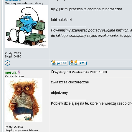
Marudny maruda marudzący
były, już mi przeszła ta choroba fotograficzna
lubi naleśniki
_________________
Powinniśmy szanować poglądy religijne bliźnich, al
do jakiego szanujemy czyjeś przekonanie, że jego 
Posty: 2049
Skąd: DN36
merula
Wysłany: 23 Października 2013, 18:03
Pani z Jeziora
zwłaszcza cudzoręczne
objedzony
_________________
Kobiety dzielą się na te, które nie wiedzą czego ch
Posty: 23494
Skąd: przystanek Alaska