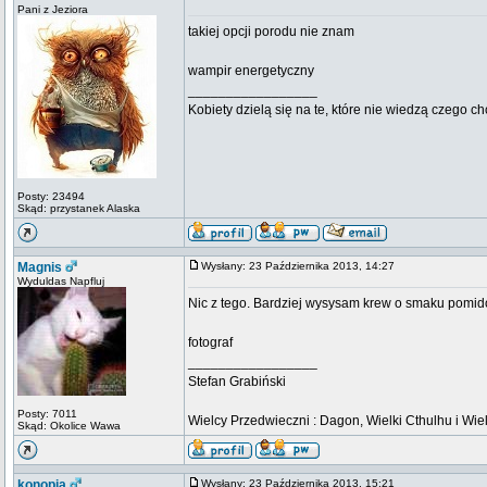
Pani z Jeziora
takiej opcji porodu nie znam
wampir energetyczny
_________________
Kobiety dzielą się na te, które nie wiedzą czego ch
Posty: 23494
Skąd: przystanek Alaska
Magnis
Wysłany: 23 Października 2013, 14:27
Wyduldas Napfluj
Nic z tego. Bardziej wysysam krew o smaku pomi
fotograf
_________________
Stefan Grabiński
Posty: 7011
Wielcy Przedwieczni : Dagon, Wielki Cthulhu i Wiel
Skąd: Okolice Wawa
konopia
Wysłany: 23 Października 2013, 15:21