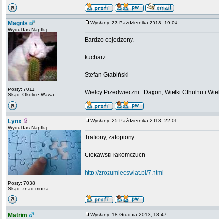
Magnis
Wysłany: 23 Października 2013, 19:04
Wyduldas Napfluj
Bardzo objedzony.
kucharz
_________________
Stefan Grabiński
Posty: 7011
Wielcy Przedwieczni : Dagon, Wielki Cthulhu i Wiel
Skąd: Okolice Wawa
Lynx
Wysłany: 25 Października 2013, 22:01
Wyduldas Napfluj
Trafiony, zatopiony.
Ciekawski łakomczuch
_________________
http://zrozumiecswiat.pl/7.html
Posty: 7038
Skąd: znad morza
Matrim
Wysłany: 18 Grudnia 2013, 18:47