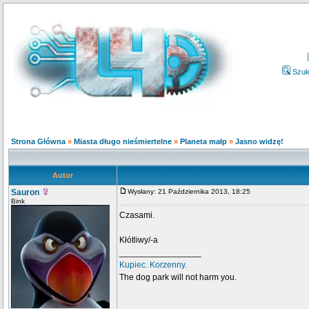
Szuk
Strona Główna
»
Miasta długo nieśmiertelne
»
Planeta małp
»
Jasno widzę!
Autor
Sauron
Wysłany: 21 Października 2013, 18:25
Bink
Czasami.
Kłótliwy/-a
_________________
Kupiec. Korzenny.
The dog park will not harm you.