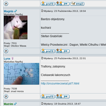
Magnis
Wysłany: 23 Października 2013, 19:04
Wyduldas Napfluj
Bardzo objedzony.
kucharz
_________________
Stefan Grabiński
Posty: 7011
Wielcy Przedwieczni : Dagon, Wielki Cthulhu i Wiel
Skąd: Okolice Wawa
Lynx
Wysłany: 25 Października 2013, 22:01
Wyduldas Napfluj
Trafiony, zatopiony.
Ciekawski łakomczuch
_________________
http://zrozumiecswiat.pl/7.html
Posty: 7038
Skąd: znad morza
Matrim
Wysłany: 18 Grudnia 2013, 18:47