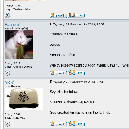
Posty: 39292
Skąd: Wielkopolska
Magnis
Wysłany: 22 Października 2013, 22:31
Wyduldas Napfluj
Czasami na filmie.
owoce
_________________
Stefan Grabiński
Posty: 7011
Wielcy Przedwieczni : Dagon, Wielki Cthulhu i Wiel
Skąd: Okolice Wawa
hijo
Wysłany: 22 Października 2013, 22:38
Fziu Bździu
Szyszki chmielowe
Mieszka w środkowej Polsce
_________________
God created Arrakis to train the faithful.
Posty: 6069
Skąd: Katowice