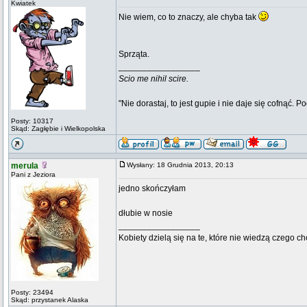
Kwiatek
Nie wiem, co to znaczy, ale chyba tak
Sprząta.
_________________
Scio me nihil scire.
"Nie dorastaj, to jest gupie i nie daje się cofnąć. P
Posty: 10317
Skąd: Zagłębie i Wielkopolska
merula
Wysłany: 18 Grudnia 2013, 20:13
Pani z Jeziora
jedno skończyłam
dłubie w nosie
_________________
Kobiety dzielą się na te, które nie wiedzą czego ch
Posty: 23494
Skąd: przystanek Alaska