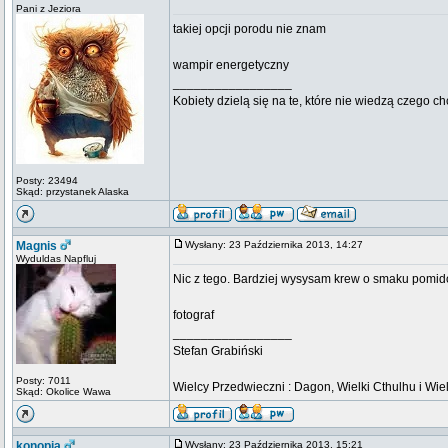
Pani z Jeziora
takiej opcji porodu nie znam
wampir energetyczny
_________________
Kobiety dzielą się na te, które nie wiedzą czego ch
Posty: 23494
Skąd: przystanek Alaska
Magnis
Wysłany: 23 Października 2013, 14:27
Wyduldas Napfluj
Nic z tego. Bardziej wysysam krew o smaku pomi
fotograf
_________________
Stefan Grabiński
Posty: 7011
Wielcy Przedwieczni : Dagon, Wielki Cthulhu i Wiel
Skąd: Okolice Wawa
konopia
Wysłany: 23 Października 2013, 15:21