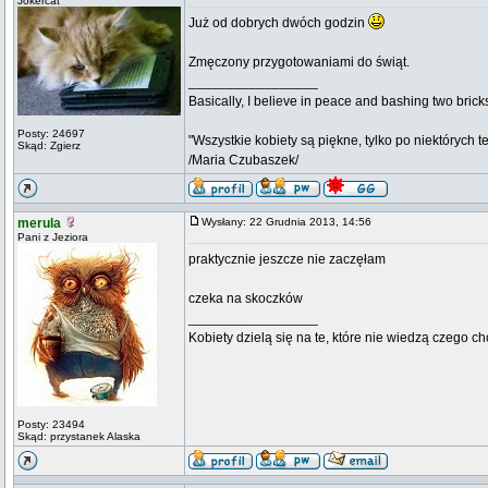
Jokercat
Już od dobrych dwóch godzin
Zmęczony przygotowaniami do świąt.
_________________
Basically, I believe in peace and bashing two brick
Posty: 24697
"Wszystkie kobiety są piękne, tylko po niektórych t
Skąd: Zgierz
/Maria Czubaszek/
merula
Wysłany: 22 Grudnia 2013, 14:56
Pani z Jeziora
praktycznie jeszcze nie zaczęłam
czeka na skoczków
_________________
Kobiety dzielą się na te, które nie wiedzą czego ch
Posty: 23494
Skąd: przystanek Alaska