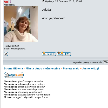
Agi
Wysłany: 22 Grudnia 2013, 15:09
Modliszka
oglądam
kibicuje piłkarkom
Posty: 39292
Skąd: Wielkopolska
Wyświetl posty z ostatnich:
Strona Główna
»
Miasta długo nieśmiertelne
»
Planeta małp
»
Jasno widzę!
Nie możesz
pisać nowych tematów
Nie możesz
odpowiadać w tematach
Nie możesz
zmieniać swoich postów
Nie możesz
usuwać swoich postów
Nie możesz
głosować w ankietach
Nie możesz
załączać plików na tym forum
Możesz
ściągać załączniki na tym forum