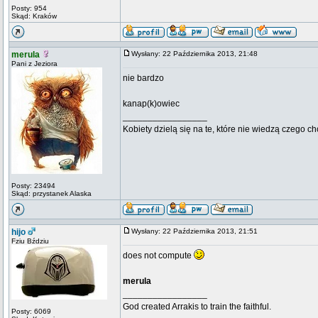
Posty: 954
Skąd: Kraków
merula
Wysłany: 22 Października 2013, 21:48
Pani z Jeziora
nie bardzo
kanap(k)owiec
_________________
Kobiety dzielą się na te, które nie wiedzą czego ch
Posty: 23494
Skąd: przystanek Alaska
hijo
Wysłany: 22 Października 2013, 21:51
Fziu Bździu
does not compute
merula
_________________
God created Arrakis to train the faithful.
Posty: 6069