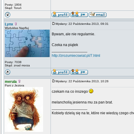
Posty: 1804
Skąd: Toruń
Lynx
Wysłany: 22 Października 2013, 09:31
Wyduldas Napfluj
Bywam, ale nie regularnie.
Czeka na piątek
_________________
http://zrozumiecswiat.pl/7.html
Posty: 7038
Skąd: znad morza
merula
Wysłany: 22 Października 2013, 10:26
Pani z Jeziora
czekam na co inszego
melancholią jesienna mu za pan brat.
_________________
Kobiety dzielą się na te, które nie wiedzą czego ch