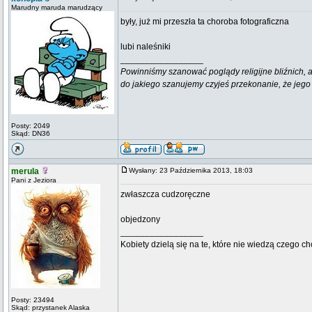
Marudny maruda marudzący
były, już mi przeszła ta choroba fotograficzna
lubi naleśniki
_________________
Powinniśmy szanować poglądy religijne bliźnich, al
do jakiego szanujemy czyjeś przekonanie, że jego 
Posty: 2049
Skąd: DN36
merula
Wysłany: 23 Października 2013, 18:03
Pani z Jeziora
zwłaszcza cudzoręczne
objedzony
_________________
Kobiety dzielą się na te, które nie wiedzą czego ch
Posty: 23494
Skąd: przystanek Alaska