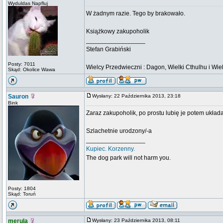
Wyduldas Napfluj
W żadnym razie. Tego by brakowało.
Książkowy zakupoholik
_________________
Stefan Grabiński
Posty: 7011
Wielcy Przedwieczni : Dagon, Wielki Cthulhu i Wiel
Skąd: Okolice Wawa
Sauron
Wysłany: 22 Października 2013, 23:18
Bink
Zaraz zakupoholik, po prostu lubię je potem układa
Szlachetnie urodzony/-a
_________________
Kupiec. Korzenny.
The dog park will not harm you.
Posty: 1804
Skąd: Toruń
merula
Wysłany: 23 Października 2013, 08:11