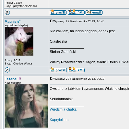
Posty: 23494
Skąd: przystanek Alaska
Magnis
Wysłany: 22 Października 2013, 16:45
Wyduldas Napfluj
Nie całkiem, bo ładna pogoda jednak jest.
Ciasteczka
_________________
Stefan Grabiński
Posty: 7011
Wielcy Przedwieczni : Dagon, Wielki Cthulhu i Wiel
Skąd: Okolice Wawa
Jezebel
Wysłany: 22 Października 2013, 20:12
Klapaucjusz
Owsiane, z jabłkiem i cynamonem. Właśnie chrup
Serialomaniak.
_________________
Wiedźmia chatka
Kapryfolium