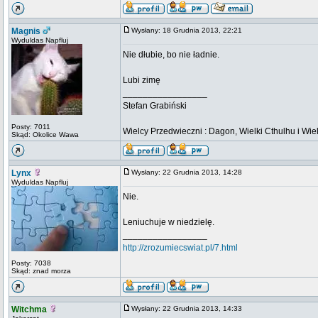
Magnis
Wysłany: 18 Grudnia 2013, 22:21
Wyduldas Napfluj
Nie dłubie, bo nie ładnie.
Lubi zimę
_________________
Stefan Grabiński
Posty: 7011
Wielcy Przedwieczni : Dagon, Wielki Cthulhu i Wiel
Skąd: Okolice Wawa
Lynx
Wysłany: 22 Grudnia 2013, 14:28
Wyduldas Napfluj
Nie.
Leniuchuje w niedzielę.
_________________
http://zrozumiecswiat.pl/7.html
Posty: 7038
Skąd: znad morza
Witchma
Wysłany: 22 Grudnia 2013, 14:33