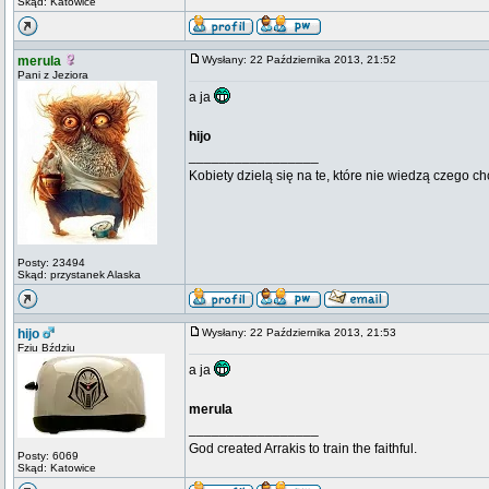
Skąd: Katowice
merula
Wysłany: 22 Października 2013, 21:52
Pani z Jeziora
a ja
hijo
_________________
Kobiety dzielą się na te, które nie wiedzą czego ch
Posty: 23494
Skąd: przystanek Alaska
hijo
Wysłany: 22 Października 2013, 21:53
Fziu Bździu
a ja
merula
_________________
God created Arrakis to train the faithful.
Posty: 6069
Skąd: Katowice