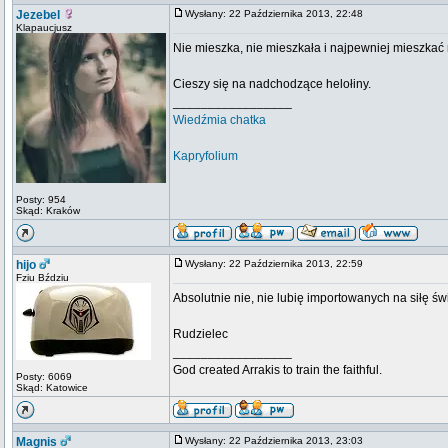
Jezebel
Wysłany: 22 Października 2013, 22:48
Klapaucjusz
Nie mieszka, nie mieszkała i najpewniej mieszkać
Cieszy się na nadchodzące helołiny.
_________________
Wiedźmia chatka
Kapryfolium
Posty: 954
Skąd: Kraków
hijo
Wysłany: 22 Października 2013, 22:59
Fziu Bździu
Absolutnie nie, nie lubię importowanych na siłę św
Rudzielec
_________________
God created Arrakis to train the faithful.
Posty: 6069
Skąd: Katowice
Magnis
Wysłany: 22 Października 2013, 23:03