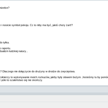
mizelce?
 i nosicie symbol pokoju. Cc to niby ma być, jakiś chory żart!?
do tyłka.
o raportu.
alizm ludzkiej natury...
h? Dlaczego nie dołączycie do drużyny w drodze do zwycięstwa.
ołnierzy to wykonywanie moich rozkazów, jakby były słowem bożym. Jesteśmy tu by pomó
póki to szaleństwo się nie skończy.