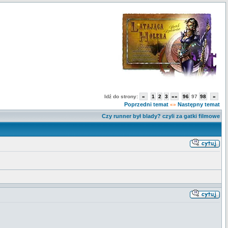
Idź do strony:
«
1
2
3
«»
96
97
98
»
Poprzedni temat
Następny temat
«»
Czy runner był blady? czyli za gatki filmowe