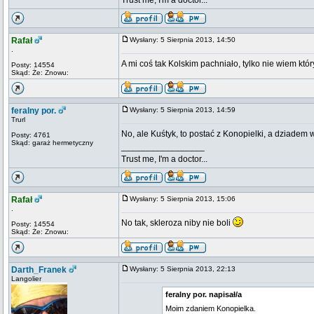
Trust me, I'm a doctor...
Rafał
Wysłany: 5 Sierpnia 2013, 14:50
.
A mi coś tak Kolskim pachniało, tylko nie wiem kt
Posty: 14554
Skąd: Że: Znowu:
feralny por.
Wysłany: 5 Sierpnia 2013, 14:59
Trurl
No, ale Kuśtyk, to postać z Konopielki, a dziadem 
Posty: 4761
Skąd: garaż hermetyczny
_________________
Trust me, I'm a doctor...
Rafał
Wysłany: 5 Sierpnia 2013, 15:06
.
No tak, skleroza niby nie boli
Posty: 14554
Skąd: Że: Znowu:
Darth_Franek
Wysłany: 5 Sierpnia 2013, 22:13
Langolier
feralny por. napisał/a
Moim zdaniem Konopielka.