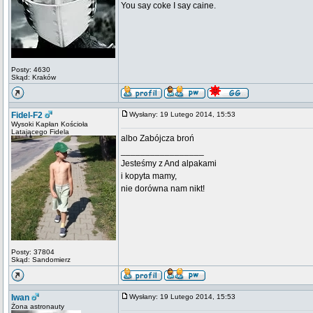
You say coke I say caine.
Posty: 4630
Skąd: Kraków
Fidel-F2
Wysłany: 19 Lutego 2014, 15:53
Wysoki Kapłan Kościoła
Latającego Fidela
albo Zabójcza broń
_________________
Jesteśmy z And alpakami
i kopyta mamy,
nie dorówna nam nikt!
Posty: 37804
Skąd: Sandomierz
Iwan
Wysłany: 19 Lutego 2014, 15:53
Żona astronauty