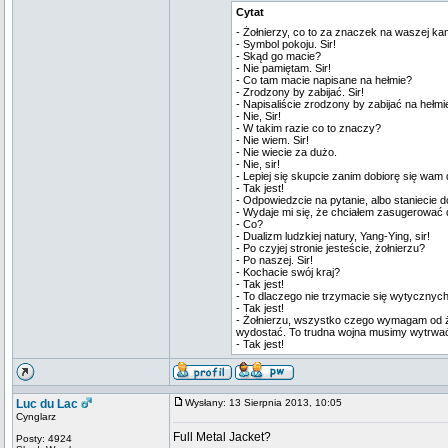
Cytat
- Żołnierzy, co to za znaczek na waszej ka
- Symbol pokoju. Sir!
- Skąd go macie?
- Nie pamiętam. Sir!
- Co tam macie napisane na hełmie?
- Zrodzony by zabijać. Sir!
- Napisaliście zrodzony by zabijać na hełmie
- Nie, Sir!
- W takim razie co to znaczy?
- Nie wiem. Sir!
- Nie wiecie za dużo.
- Nie, sir!
- Lepiej się skupcie zanim dobiorę się wam 
- Tak jest!
- Odpowiedzcie na pytanie, albo staniecie d
- Wydaje mi się, że chciałem zasugerować du
- Co?
- Dualizm ludzkiej natury, Yang-Ying, sir!
- Po czyjej stronie jesteście, żołnierzu?
- Po naszej. Sir!
- Kochacie swój kraj?
- Tak jest!
- To dlaczego nie trzymacie się wytycznyc
- Tak jest!
- Żołnierzu, wszystko czego wymagam od ż
wydostać. To trudna wojna musimy wytrwać 
- Tak jest!
Luc du Lac
Wysłany: 13 Sierpnia 2013, 10:05
Cynglarz
Full Metal Jacket?
Posty: 4924