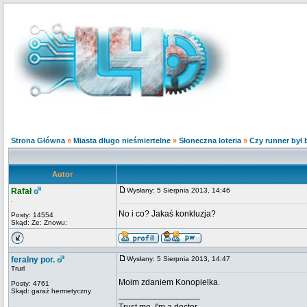
Strona Główna
»
Miasta długo nieśmiertelne
»
Słoneczna loteria
»
Czy runner był 
Autor
Rafał
Wysłany: 5 Sierpnia 2013, 14:46
.
No i co? Jakaś konkluzja?
Posty: 14554
Skąd: Że: Znowu:
feralny por.
Wysłany: 5 Sierpnia 2013, 14:47
Trurl
Moim zdaniem Konopielka.
Posty: 4761
Skąd: garaż hermetyczny
_________________