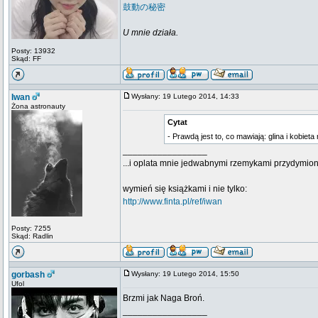
鼓動の秘密
U mnie działa.
Posty: 13932
Skąd: FF
Iwan
Wysłany: 19 Lutego 2014, 14:33
Żona astronauty
Cytat
- Prawdą jest to, co mawiają: glina i kobie
_________________
...i oplata mnie jedwabnymi rzemykami przydymion
wymień się książkami i nie tylko:
http://www.finta.pl/ref/iwan
Posty: 7255
Skąd: Radlin
gorbash
Wysłany: 19 Lutego 2014, 15:50
Ufol
Brzmi jak Naga Broń.
_________________