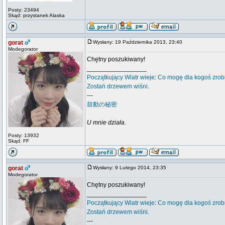
Posty: 23494
Skąd: przystanek Alaska
gorat
Wysłany: 19 Października 2013, 23:40
Modegorator
Chętny poszukiwany!
_________________
Początkujący
Wiatr wieje
:
Co mogę dla kogoś zrob
Zostań drzewem wiśni.
---
鼓動の秘密
U mnie działa.
Posty: 13932
Skąd: FF
gorat
Wysłany: 9 Lutego 2014, 23:35
Modegorator
Chętny poszukiwany!
_________________
Początkujący
Wiatr wieje
:
Co mogę dla kogoś zrob
Zostań drzewem wiśni.
---