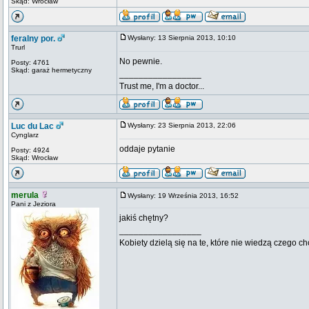
Skąd: Wrocław
feralny por.
Wysłany: 13 Sierpnia 2013, 10:10
Trurl
No pewnie.
Posty: 4761
Skąd: garaż hermetyczny
_________________
Trust me, I'm a doctor...
Luc du Lac
Wysłany: 23 Sierpnia 2013, 22:06
Cynglarz
oddaje pytanie
Posty: 4924
Skąd: Wrocław
merula
Wysłany: 19 Września 2013, 16:52
Pani z Jeziora
jakiś chętny?
_________________
Kobiety dzielą się na te, które nie wiedzą czego ch