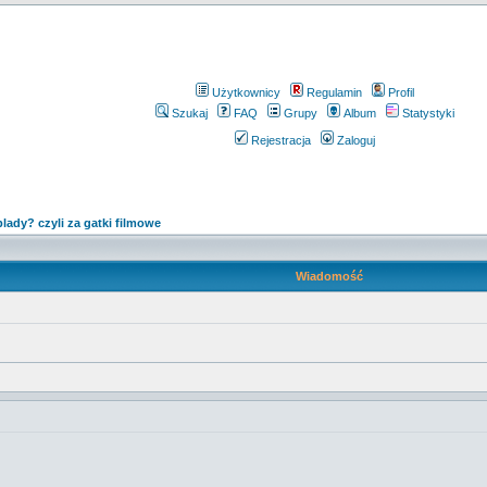
Użytkownicy
Regulamin
Profil
Szukaj
FAQ
Grupy
Album
Statystyki
Rejestracja
Zaloguj
blady? czyli za gatki filmowe
Wiadomość