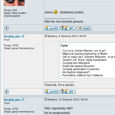
Posty: 293
Jasne
. Zadawany jesteś.
Skąd: Dark Avallon
(Ciemnogród)
_________________
Nikt nie zna ścieżek gwiazd...
feralny por.
Wysłany: 6 Sierpnia 2013, 09:40
Trurl
Posty: 4761
Cytat
Skąd: garaż hermetyczny
- Czy to ty Johnie Wayne, czy to ja?
- Włączcie kamerę będziemy w filmie!
- Jak ty masz być Johnem Waynem , to ja 
- Jestem J.B. Rock, będę kamieniem.
- Ja będę Ann Margaret.
- Zwierzak będzie bizonem.
- Ja będę generałem Custerem.
- Kto będzie Indianami?
- Pozwolimy żółtkom być Indianmi.
_________________
Trust me, I'm a doctor...
feralny por.
Wysłany: 13 Sierpnia 2013, 09:42
Trurl
Nikt, naprawdę nikt?
Posty: 4761
Skąd: garaż hermetyczny
No to podpowiedź: