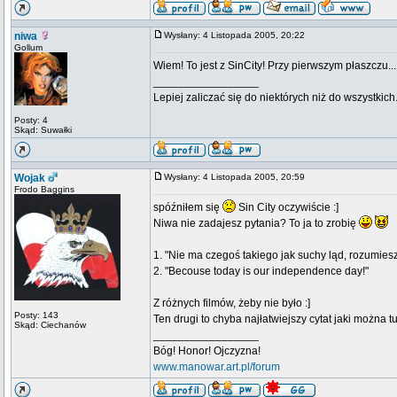
niwa
Wysłany: 4 Listopada 2005, 20:22
Gollum
Wiem! To jest z SinCity! Przy pierwszym płaszczu...
_________________
Lepiej zaliczać się do niektórych niż do wszystkich
Posty: 4
Skąd: Suwałki
Wojak
Wysłany: 4 Listopada 2005, 20:59
Frodo Baggins
spóźniłem się
Sin City oczywiście :]
Niwa nie zadajesz pytania? To ja to zrobię
1. "Nie ma czegoś takiego jak suchy ląd, rozumies
2. "Becouse today is our independence day!"
Z różnych filmów, żeby nie było :]
Posty: 143
Ten drugi to chyba najłatwiejszy cytat jaki można tu
Skąd: Ciechanów
_________________
Bóg! Honor! Ojczyzna!
www.manowar.art.pl/forum