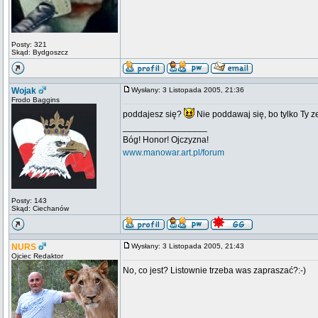
Posty: 321
Skąd: Bydgoszcz
Wojak
Wysłany: 3 Listopada 2005, 21:36
Frodo Baggins
poddajesz się?
Nie poddawaj się, bo tylko Ty z
_________________
Bóg! Honor! Ojczyzna!
www.manowar.art.pl/forum
Posty: 143
Skąd: Ciechanów
NURS
Wysłany: 3 Listopada 2005, 21:43
Ojciec Redaktor
No, co jest? Listownie trzeba was zapraszać?:-)