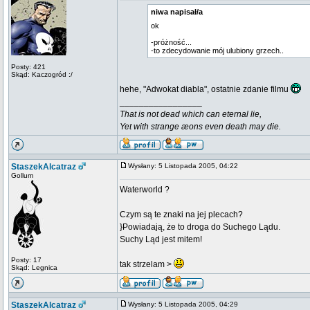
niwa napisał/a
ok
-próżność...
-to zdecydowanie mój ulubiony grzech..
Posty: 421
Skąd: Kaczogród :/
hehe, "Adwokat diabla", ostatnie zdanie filmu
_________________
That is not dead which can eternal lie,
Yet with strange æons even death may die.
StaszekAlcatraz
Wysłany: 5 Listopada 2005, 04:22
Gollum
Waterworld ?
Czym są te znaki na jej plecach?
}Powiadają, że to droga do Suchego Lądu.
Suchy Ląd jest mitem!
Posty: 17
tak strzelam >
Skąd: Legnica
StaszekAlcatraz
Wysłany: 5 Listopada 2005, 04:29