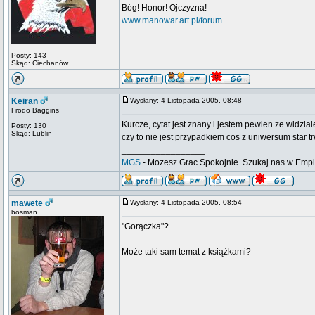
Bóg! Honor! Ojczyzna!
www.manowar.art.pl/forum
Posty: 143
Skąd: Ciechanów
Keiran
Wysłany: 4 Listopada 2005, 08:48
Frodo Baggins
Kurcze, cytat jest znany i jestem pewien ze widzia
Posty: 130
Skąd: Lublin
czy to nie jest przypadkiem cos z uniwersum star t
_________________
MGS
- Mozesz Grac Spokojnie. Szukaj nas w Emp
mawete
Wysłany: 4 Listopada 2005, 08:54
bosman
"Gorączka"?
Może taki sam temat z książkami?