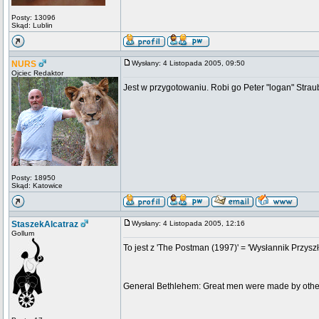
Posty: 13096
Skąd: Lublin
NURS
Wysłany: 4 Listopada 2005, 09:50
Ojciec Redaktor
Jest w przygotowaniu. Robi go Peter "logan" Straub
Posty: 18950
Skąd: Katowice
StaszekAlcatraz
Wysłany: 4 Listopada 2005, 12:16
Gollum
To jest z 'The Postman (1997)' = 'Wysłannik Przyszł
General Bethlehem: Great men were made by other 