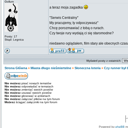
Gollum
a teraz moja zagadka
"Serwis Centralny"
My pracujemy, ty odpoczywasz"
Chcę porozmawiać z tobą o rurach.
Czy twoje rury wydają ci się staromodne?
Posty: 17
Skąd: Legnica
niedawno oglądałem, film stary ale obecnych czas
Wyświetl posty z ostatnich:
Strona Główna
»
Miasta długo nieśmiertelne
»
Słoneczna loteria
»
Czy runner był 
Nie możesz
pisać nowych tematów
Nie możesz
odpowiadać w tematach
Nie możesz
zmieniać swoich postów
Nie możesz
usuwać swoich postów
Nie możesz
głosować w ankietach
Nie możesz
załączać plików na tym forum
Możesz
ściągać załączniki na tym forum
Powered by
phpBB
mo