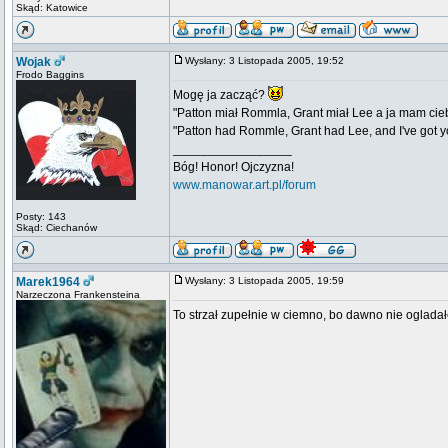
Skąd: Katowice
Wojak
Wysłany: 3 Listopada 2005, 19:52
Frodo Baggins
Mogę ja zacząć?
"Patton miał Rommla, Grant miał Lee a ja mam cie
"Patton had Rommle, Grant had Lee, and I've got yo
_________________
Bóg! Honor! Ojczyzna!
www.manowar.art.pl/forum
Posty: 143
Skąd: Ciechanów
Marek1964
Wysłany: 3 Listopada 2005, 19:59
Narzeczona Frankensteina
To strzał zupełnie w ciemno, bo dawno nie oglada