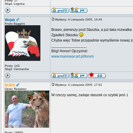
Posty: 17
Skąd: Legnica
Wojak
Wysłany: 4 Listopada 2005, 14:44
Frodo Baggins
Brawo, pierwszy post Staszka, a już taka rozwałka :
Zgadłeś Staszku
Chyba więc Tobie przypadnie wymyślenie nowej 
_________________
Bóg! Honor! Ojczyzna!
www.manowar.art.pl/forum
Posty: 143
Skąd: Ciechanów
NURS
Wysłany: 4 Listopada 2005, 17:01
Ojciec Redaktor
W rzeczy samej, zadaje staszek co szybki jest:-)
Posty: 18950