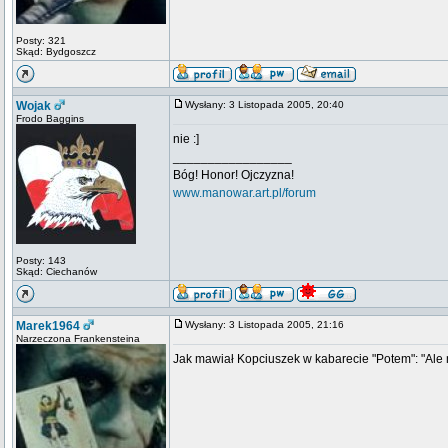
Posty: 321
Skąd: Bydgoszcz
Wojak
Wysłany: 3 Listopada 2005, 20:40
Frodo Baggins
nie :]
_________________
Bóg! Honor! Ojczyzna!
www.manowar.art.pl/forum
Posty: 143
Skąd: Ciechanów
Marek1964
Wysłany: 3 Listopada 2005, 21:16
Narzeczona Frankensteina
Jak mawiał Kopciuszek w kabarecie "Potem": "Ale m