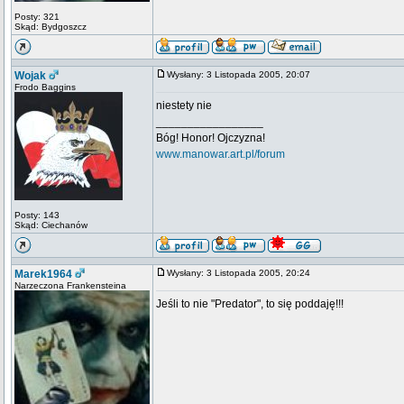
Posty: 321
Skąd: Bydgoszcz
Wojak
Wysłany: 3 Listopada 2005, 20:07
Frodo Baggins
niestety nie
_________________
Bóg! Honor! Ojczyzna!
www.manowar.art.pl/forum
Posty: 143
Skąd: Ciechanów
Marek1964
Wysłany: 3 Listopada 2005, 20:24
Narzeczona Frankensteina
Jeśli to nie "Predator", to się poddaję!!!