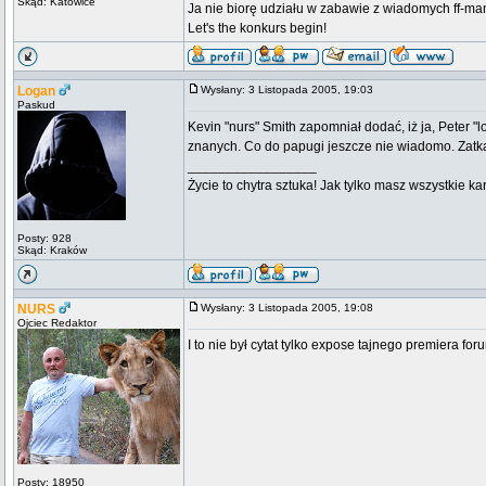
Skąd: Katowice
Ja nie biorę udziału w zabawie z wiadomych ff-ma
Let's the konkurs begin!
Logan
Wysłany: 3 Listopada 2005, 19:03
Paskud
Kevin "nurs" Smith zapomniał dodać, iż ja, Peter "
znanych. Co do papugi jeszcze nie wiadomo. Zatka
_________________
Życie to chytra sztuka! Jak tylko masz wszystkie ka
Posty: 928
Skąd: Kraków
NURS
Wysłany: 3 Listopada 2005, 19:08
Ojciec Redaktor
I to nie był cytat tylko expose tajnego premiera foru
Posty: 18950