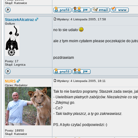
Skąd: Katowice
StaszekAlcatraz
Wysłany: 4 Listopada 2005, 17:58
Gollum
no to sie udało
ale z tym moim cytatem please poczekajcie do jut
pozdrawiam
Posty: 17
Skąd: Legnica
NURS
Wysłany: 4 Listopada 2005, 18:11
Ojciec Redaktor
Tak to nie bardzo pogramy. Staszek zada swoje, jak
- Uwielbiam płatnych zabójców. Niezależnie co się 
- Zdejmuj go.
- Co?
- Taki ładny płaszcz, a ty go zakrwawiasz.
PS. A było czytać podpowiedzi:-)
Posty: 18950
Skąd: Katowice