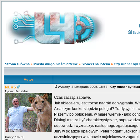
Szuk
Strona Główna
»
Miasta długo nieśmiertelne
»
Słoneczna loteria
»
Czy runner był 
Autor
NURS
Wysłany: 3 Listopada 2005, 18:58
Czy runner był blad
Ojciec Redaktor
Czas zacząć zabawę.
Jak obiecałem, jest trochę nagród do wygrania. W 
A na czym konkurs będzie polegał? Tradycyjnie - cyc
Piszemy po polskiemu, w miare wiernie - jako odn
Dialogi musza być charakterystyczne, naprowadza
odpowiedź i wyznaczyc nastepnego zgadujacego.
Jury w skladzie opałowym: Peter "logan" Jackson,
uczestniczących w zabawie najciekawsze zagadki i
Posty: 18950