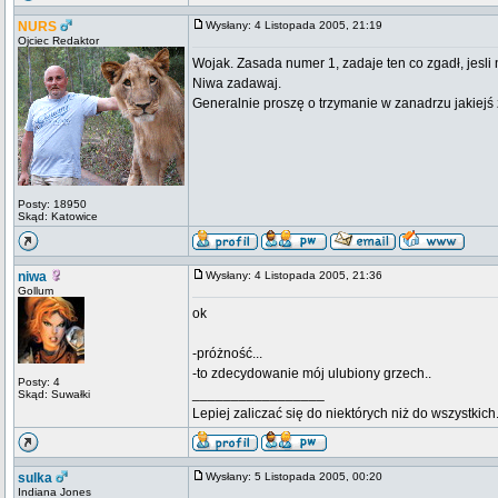
NURS
Wysłany: 4 Listopada 2005, 21:19
Ojciec Redaktor
Wojak. Zasada numer 1, zadaje ten co zgadł, jesli 
Niwa zadawaj.
Generalnie proszę o trzymanie w zanadrzu jakiejś
Posty: 18950
Skąd: Katowice
niwa
Wysłany: 4 Listopada 2005, 21:36
Gollum
ok
-próżność...
-to zdecydowanie mój ulubiony grzech..
Posty: 4
_________________
Skąd: Suwałki
Lepiej zaliczać się do niektórych niż do wszystkich
sulka
Wysłany: 5 Listopada 2005, 00:20
Indiana Jones