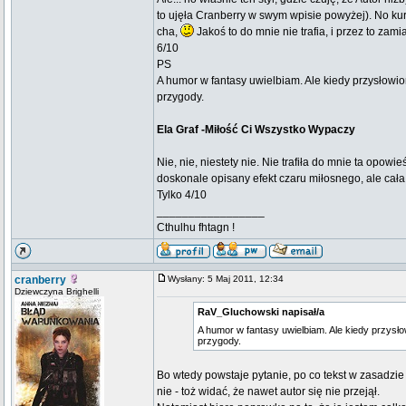
to ujęła Cranberry w swym wpisie powyżej). No k
cha,
Jakoś to do mnie nie trafia, i przez to zamia
6/10
PS
A humor w fantasy uwielbiam. Ale kiedy przysłowio
przygody.
Ela Graf -Miłość Ci Wszystko Wypaczy
Nie, nie, niestety nie. Nie trafiła do mnie ta opow
doskonale opisany efekt czaru miłosnego, ale cała
Tylko 4/10
_________________
Cthulhu fhtagn !
cranberry
Wysłany: 5 Maj 2011, 12:34
Dziewczyna Brighelli
RaV_Gluchowski napisał/a
A humor w fantasy uwielbiam. Ale kiedy przysło
przygody.
Bo wtedy powstaje pytanie, po co tekst w zasadzi
nie - toż widać, że nawet autor się nie przejął.