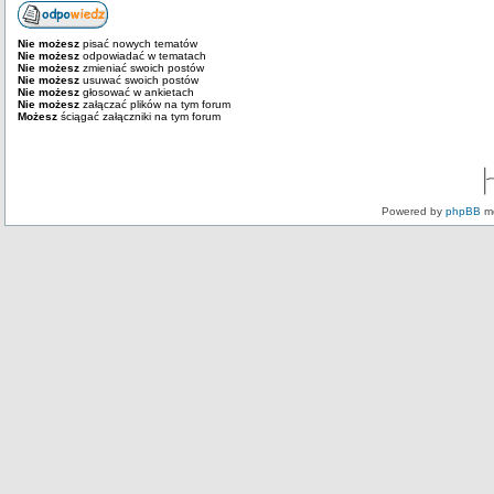
Nie możesz
pisać nowych tematów
Nie możesz
odpowiadać w tematach
Nie możesz
zmieniać swoich postów
Nie możesz
usuwać swoich postów
Nie możesz
głosować w ankietach
Nie możesz
załączać plików na tym forum
Możesz
ściągać załączniki na tym forum
Powered by
phpBB
mo