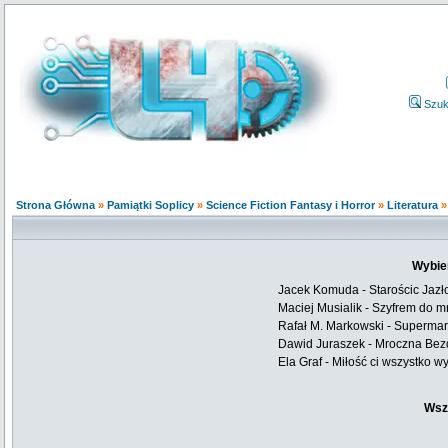
Szuk
Strona Główna
»
Pamiątki Soplicy
»
Science Fiction Fantasy i Horror
»
Literatura
Wybie
Jacek Komuda - Starościc Jazł
Maciej Musialik - Szyfrem do 
Rafał M. Markowski - Supermar
Dawid Juraszek - Mroczna Be
Ela Graf - Miłość ci wszystko w
Wsz