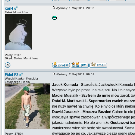
xan4
Wysłany: 1 Maj 2011, 20:36
Tatuś Muminków
Posty: 5116
Skąd: Dolina Muminków
Fidel-F2
Wysłany: 2 Maj 2011, 09:01
Wysoki Kapłan Kościoła
Latającego Fidela
Jacek Komuda - Starościc Jazłowiecki
Komuda lu
Wszystko było po prostu na miejscu. No i to nasyc
Maciej Musialik - Szyfrem do mnie mów
żarcik ta
Rafał M. Markowski - Supermarket twoich marz
nie nuży nawet na chwilę. Kolejny głos który nieko
Dawid Juraszek - Mroczna Bezdeń
Cairen to nie 
dyskusyją spawę zastosowania współczesnego języka
jakość nadmiernie. No ale wiem że
Gustawowi
bar
zamierzona więc nie będę sie awanturował. Sama f
dywagacje bo po co. Jak zawsze cieszą gierki sło
Posty: 37804