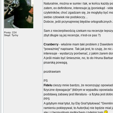
Naturalnie, można w sumie i tak, w końcu każdy pon
zatem, ex definitione, interesuje ją (poniekąd - v
czytelników, choć zgadzam się, że mogłyby być moje
siebie człowiek nie podskoczy....
Dobrze, jeśli przynajmniej błędów ortograficznych
Sam z niecierpliwością czekam na recenzje lepszy
Posty: 224
zbyt długie są jej recenzje, n'est-ce pas ?)
Skąd: Tychy
Cranberry
- właśnie mam taki problem z Dawidem J
"poważniej" napisane. Tak jak jest, to czuję, że ni
interesuje - wystarczy porównać, z jakim żarem d
A jeśli miało być śmiesznie, no, to do Hruna Barbar
pisarską powagą.
pozdrawiam
PS
Fidelu
cieszy mnie bardzo, że recenzując opowia
fizyczne dywagacje" (którym w wypadku opowiada
podstawą zabawy jest literatura - a fizyka jest dob
PPS
A gdybym miał tytuł, by Elę Graf tytułować "Gremlin
ramieniu poklepywał, to Autor(ka) nie będzie miał j
ale i z bezgustnym motłochem czytelniczym