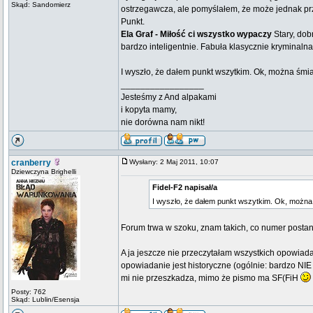
Skąd: Sandomierz
ostrzegawcza, ale pomyślałem, że może jednak prz
Punkt.
Ela Graf - Miłość ci wszystko wypaczy
Stary, dob
bardzo inteligentnie. Fabuła klasycznie krymina
I wyszło, że dałem punkt wszytkim. Ok, można śmiać
_________________
Jesteśmy z And alpakami
i kopyta mamy,
nie dorówna nam nikt!
cranberry
Wysłany: 2 Maj 2011, 10:07
Dziewczyna Brighelli
Fidel-F2 napisał/a
I wyszło, że dałem punkt wszytkim. Ok, można 
Forum trwa w szoku, znam takich, co numer postano
A ja jeszcze nie przeczytałam wszystkich opowiada
opowiadanie jest historyczne (ogólnie: bardzo NIE 
mi nie przeszkadza, mimo że pismo ma SF(FiH
Posty: 762
Skąd: Lublin/Esensja