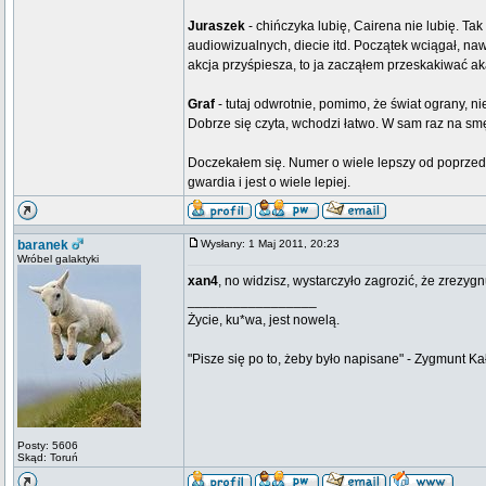
Juraszek
- chińczyka lubię, Cairena nie lubię. Tak
audiowizualnych, diecie itd. Początek wciągał, na
akcja przyśpiesza, to ja zacząłem przeskakiwać aka
Graf
- tutaj odwrotnie, pomimo, że świat ograny, ni
Dobrze się czyta, wchodzi łatwo. W sam raz na 
Doczekałem się. Numer o wiele lepszy od poprzedn
gwardia i jest o wiele lepiej.
baranek
Wysłany: 1 Maj 2011, 20:23
Wróbel galaktyki
xan4
, no widzisz, wystarczyło zagrozić, że zrezyg
_________________
Życie, ku*wa, jest nowelą.
"Pisze się po to, żeby było napisane" - Zygmunt Ka
Posty: 5606
Skąd: Toruń