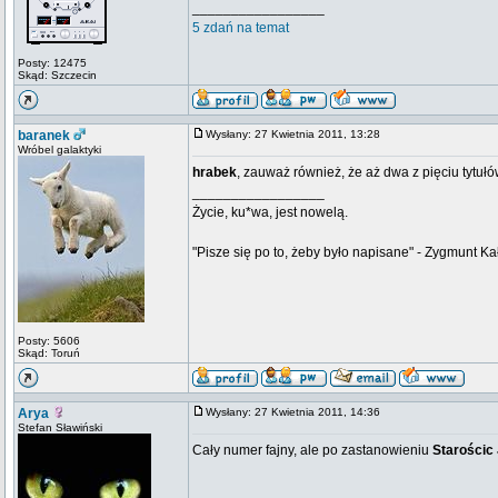
_________________
5 zdań na temat
Posty: 12475
Skąd: Szczecin
baranek
Wysłany: 27 Kwietnia 2011, 13:28
Wróbel galaktyki
hrabek
, zauważ również, że aż dwa z pięciu tytu
_________________
Życie, ku*wa, jest nowelą.
"Pisze się po to, żeby było napisane" - Zygmunt Ka
Posty: 5606
Skąd: Toruń
Arya
Wysłany: 27 Kwietnia 2011, 14:36
Stefan Sławiński
Cały numer fajny, ale po zastanowieniu
Starościc