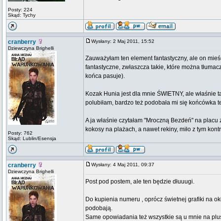
Posty: 224
Skąd: Tychy
cranberry
Wysłany: 2 Maj 2011, 15:52
Dziewczyna Brighelli
Zauważyłam ten element fantastyczny, ale on mieśc
fantastyczne, zwłaszcza takie, które można tłumac
końca pasuje).
Kozak Hunia jest dla mnie ŚWIETNY, ale właśnie tak
polubiłam, bardzo też podobała mi się końcówka te
A ja właśnie czytałam "Mroczną Bezdeń" na placu 
kokosy na plażach, a nawet rekiny, miło z tym kon
Posty: 762
Skąd: Lublin/Esensja
cranberry
Wysłany: 4 Maj 2011, 09:37
Dziewczyna Brighelli
Post pod postem, ale ten będzie dłuuugi.
Do kupienia numeru , oprócz świetnej grafiki na o
podobają.
Same opowiadania też wszystkie są u mnie na plus