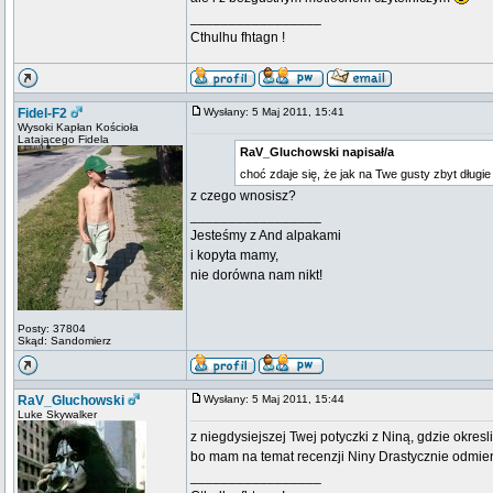
_________________
Cthulhu fhtagn !
Fidel-F2
Wysłany: 5 Maj 2011, 15:41
Wysoki Kapłan Kościoła
Latającego Fidela
RaV_Gluchowski napisał/a
choć zdaje się, że jak na Twe gusty zbyt długie 
z czego wnosisz?
_________________
Jesteśmy z And alpakami
i kopyta mamy,
nie dorówna nam nikt!
Posty: 37804
Skąd: Sandomierz
RaV_Gluchowski
Wysłany: 5 Maj 2011, 15:44
Luke Skywalker
z niegdysiejszej Twej potyczki z Niną, gdzie okres
bo mam na temat recenzji Niny Drastycznie odmie
_________________