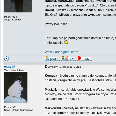
Rafał M. Markowski - Supermarket twoich marz
będzie wspaniale po użyciu Produktu". Chyba, że 
Dawid Juraszek - Mroczna Bezdeń
- no, Cairen j
Ela Graf - Miłość ci wszystko wypaczy
- sympatyc
Posty: 514
Skąd: Kraków
I wszystko jasne...
Edit: Dopiero po paru godzinach dotarło do mnie, 
mnie zaćmiło
_________________
What Codringher Hears
xan4
Wysłany: 1 Maj 2011, 19:52
Tatuś Muminków
Komuda
- średnio mnie ciągnie do Komudy, ale tut
postacie, czego chcieć więcej. Jest dobrze. PUNK
Musialik
- no, jak lubię opowiastki o Watsonie. Wpr
Moskwy, ale co tam.
Stormbringera
się czyta. Zwła
łyknąłem na raz. PUNKT
Posty: 5116
Markowski
- niestety najsłabszy kawałek, niewiar
Skąd: Dolina Muminków
uczepić oprócz pomysłu, ten było ok, tylko wykona