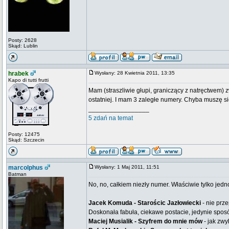
Posty: 2628
Skąd: Lublin
hrabek
Wysłany: 28 Kwietnia 2011, 13:35
Kapo di tutti frutti
Mam (straszliwie głupi, graniczący z natręctwem) z
ostatniej. I mam 3 zaległe numery. Chyba muszę s
_________________
5 zdań na temat
Posty: 12475
Skąd: Szczecin
marcolphus
Wysłany: 1 Maj 2011, 11:51
Batman
No, no, całkiem niezły numer. Właściwie tylko jedn
Jacek Komuda - Starościc Jazłowiecki
- nie prz
Doskonała fabuła, ciekawe postacie, jedynie spos
Maciej Musialik - Szyfrem do mnie mów
- jak zwy