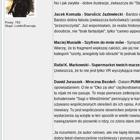
No i jak zwykle - dobre ilustracje, zwłaszcza do "St
Jacek Komuda - Starościc Jazłowiecki
- Bardzo 
Bardzo dobra fabuła (zwłaszcza końcówka!) i postac
Posty: 762
"przezroczysta". Już wspomiałam, że realia history
Skąd: Lublin/Esensja
dooobrze, nie "brak fantastyki", tylko "cameo appe
Maciej Musialik - Szyfrem do mnie mów
- Sympaty
Wierzę, że to fragment większej całości, ale jej n
kategorii "szorty, anegdoty lub obrazki" to jednak 
Rafał K. Markowski - Supermarket twoich marze
(zwłaszcza, że to nie jest tylko VR wyczytująca mar
Dawid Juraszek - Mroczna Bezdeń
- Dałam
PUN
opowiadaniem. O ile w "Oko za oko" ciężkostrawna w
tu nijak mi nie pasuje. To moje pierwsze zetknięcie
bohaterowie "Sagi o Wiedźminie" perorujący w kar
używano współczesnych określeń do ich opisu. A n
niewiary. Tu jest współczesne słownictwo jedynie
wydarzenia są wzięte w ten sposób w wielki nawias
nawiązaniem do piosenki o rdzy, co zżera stare że
Ja rozumiem, że autor celowo, ale nie łapię klimat
dobry tekst równocześnie rozśmieszy i poruszy, a