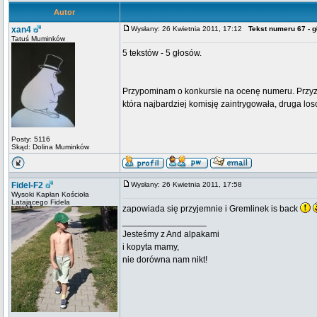
Autor
xan4
Wysłany: 26 Kwietnia 2011, 17:12
Tekst numeru 67 - 
Tatuś Muminków
5 tekstów - 5 głosów.
Przypominam o konkursie na ocenę numeru. Przyzn
która najbardziej komisję zaintrygowała, druga 
Posty: 5116
Skąd: Dolina Muminków
Fidel-F2
Wysłany: 26 Kwietnia 2011, 17:58
Wysoki Kapłan Kościoła
Latającego Fidela
zapowiada się przyjemnie i Gremlinek is back
_________________
Jesteśmy z And alpakami
i kopyta mamy,
nie dorówna nam nikt!