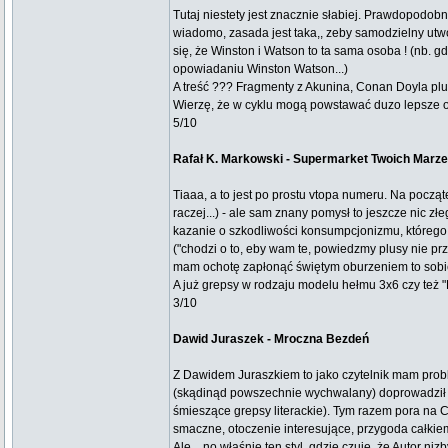
Tutaj niestety jest znacznie słabiej. Prawdopodobn
wiadomo, zasada jest taka,, zeby samodzielny utw
się, że Winston i Watson to ta sama osoba ! (nb. 
opowiadaniu Winston Watson...)
A treść ??? Fragmenty z Akunina, Conan Doyla plu
Wierzę, że w cyklu mogą powstawać duzo lepsze op
5/10
Rafał K. Markowski - Supermarket Twoich Marz
Tiaaa, a to jest po prostu vtopa numeru. Na począt
raczej...) - ale sam znany pomysł to jeszcze nic 
kazanie o szkodliwości konsumpcjonizmu, któreg
("chodzi o to, eby wam te, powiedzmy plusy nie prz
mam ochotę zapłonąć świętym oburzeniem to sobi
A już grepsy w rodzaju modelu hełmu 3x6 czy też "D
3/10
Dawid Juraszek - Mroczna Bezdeń
Z Dawidem Juraszkiem to jako czytelnik mam probl
(skądinąd powszechnie wychwalany) doprowadził mni
śmieszące grepsy literackie). Tym razem pora na Ci
smaczne, otoczenie interesujące, przygoda całkie
Ale... no właśnie ten styl, gdzie czuję, że Autor 