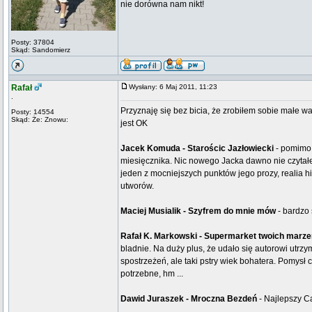
nie dorówna nam nikt!
Posty: 37804
Skąd: Sandomierz
Rafał
Wysłany: 6 Maj 2011, 11:23
.
Przyznaję się bez bicia, że zrobiłem sobie małe wa
Posty: 14554
Skąd: Że: Znowu:
jest OK
Jacek Komuda - Starościc Jazłowiecki
- pomimo 
miesięcznika. Nic nowego Jacka dawno nie czytałe
jeden z mocniejszych punktów jego prozy, realia hi
utworów.
Maciej Musialik - Szyfrem do mnie mów
- bardzo 
Rafał K. Markowski - Supermarket twoich marze
bladnie. Na duży plus, że udało się autorowi utrz
spostrzeżeń, ale taki pstry wiek bohatera. Pomysł
potrzebne, hm ...
Dawid Juraszek - Mroczna Bezdeń
- Najlepszy C