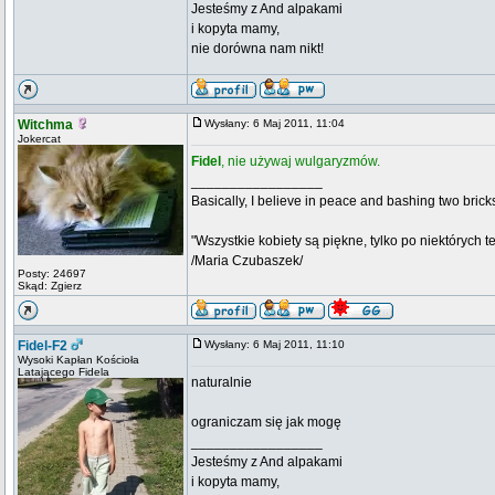
Jesteśmy z And alpakami
i kopyta mamy,
nie dorówna nam nikt!
Witchma
Wysłany: 6 Maj 2011, 11:04
Jokercat
Fidel
, nie używaj wulgaryzmów.
_________________
Basically, I believe in peace and bashing two brick
"Wszystkie kobiety są piękne, tylko po niektórych t
/Maria Czubaszek/
Posty: 24697
Skąd: Zgierz
Fidel-F2
Wysłany: 6 Maj 2011, 11:10
Wysoki Kapłan Kościoła
Latającego Fidela
naturalnie
ograniczam się jak mogę
_________________
Jesteśmy z And alpakami
i kopyta mamy,