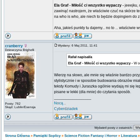
Ela Graf - Miłość ci wszystko wypaczy -
jeeejku, 
zawinąć nastrojem, że właściwie czuć na skórze te
na who is who, ale niech to będzie dopingiem do
Aha, jakieś punkty tu dajemy... no to ... właściwi
cranberry
Wysłany: 6 Maj 2011, 11:41
Dziewczyna Brighelli
Rafał napisał/a
Ela Graf - Miłość ci wszystko wypaczy -
W od
Wierzę na słowo, ale mnie się właśnie bardzo przy
stylistycznie i w sposobie budowania obrazów mia
teksty Komudy i Juraszka ogólnie wydają mi się lep
pisane w lekki (dla mnie) do czytania sposób.
_________________
Nocą...
Posty: 762
Skąd: Lublin/Esensja
Cyberdziadek
Wyświetl posty z ostatnich:
Strona Główna
»
Pamiątki Soplicy
»
Science Fiction Fantasy i Horror
»
Literatura