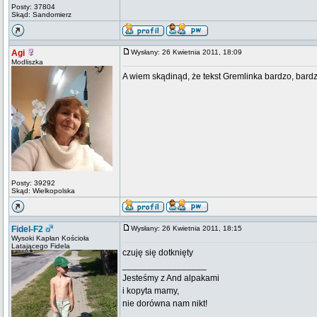
Posty: 37804
Skąd: Sandomierz
Agi
Wysłany: 26 Kwietnia 2011, 18:09
Modliszka
A wiem skądinąd, że tekst Gremlinka bardzo, bard
Posty: 39292
Skąd: Wielkopolska
Fidel-F2
Wysłany: 26 Kwietnia 2011, 18:15
Wysoki Kapłan Kościoła
Latającego Fidela
czuję się dotknięty
_________________
Jesteśmy z And alpakami
i kopyta mamy,
nie dorówna nam nikt!