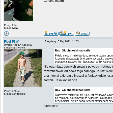
Cthulhu fhtagn !
Posty: 224
Skąd: Tychy
Fidel-F2
Wysłany: 6 Maj 2011, 11:03
Wysoki Kapłan Kościoła
Latającego Fidela
RaV_Gluchowski napisał/a
Fidelu cieszy mnie bardzo, że recenzując op
fizyczne dywagacje (którym w wypadku opowia
podstawą zabawy jest literatura - a fizyka jest 
Nie ogarniasz pewnych spraw z powodu niskiego st
rozdmuchiwać od nowa tego samego. To raz. A dwa,
ona niemal aktorem a inaczej w fantasy gdzie jest
zombie. Taka konwencja.
RaV_Gluchowski napisał/a
Posty: 37804
Skąd: Sandomierz
A gdybym miał tytuł, by Elę Graf tytułować Grem
po ramieniu poklepywał, to Autor(ka) nie będzie
przyjaciółmi, ale i z bezgustnym motłochem cz
pierd/olisz
_________________