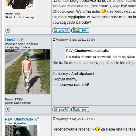
Natomiast biorę poprawkę na to, że ja jestem całk
zabawie intelektualnej (bez emocji), więc być moż
Choć powiem Wam (na ucho
), że kiedy wczuwa
Posty: 762
się nieco wygłupiam w swoim serio wczuciu - no bo s
Skąd: Lublin/Esensja
powagą czyta parodię?
Fidel-F2
Wysłany: 5 Maj 2011, 12:54
Wysoki Kapłan Kościoła
Latającego Fidela
RaV_Gluchowski napisał/a
Nie trafiła do mnie ta opowieść, ani mi się świa
Nie trafiła do mnie ta recenzja, ani mi się ton nie
_________________
Jesteśmy z And alpakami
i kopyta mamy,
nie dorówna nam nikt!
Posty: 37804
Skąd: Sandomierz
RaV_Gluchowski
Wysłany: 5 Maj 2011, 15:31
Luke Skywalker
Recenzowanie recenzji ?
Za słaba ona (ta rece