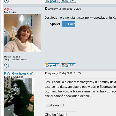
Agi
Wysłany: 2 Maj 2011, 10:20
Modliszka
Jest jeden element fantastyczny w opowiadaniu Ko
Spoiler:
Posty: 39292
Skąd: Wielkopolska
RaV_Gluchowski
Wysłany: 2 Maj 2011, 11:05
Luke Skywalker
Jeśli chodzi o element fantastyczny u Komudy (fakt
szansę na dalszym etapie opowieści o Zborowskim 
co, mimo faktycnzie braku elementu fantastyczne
chciał całość opowiadań ocenić)
pozdrawiam !
_________________
Cthulhu fhtagn !