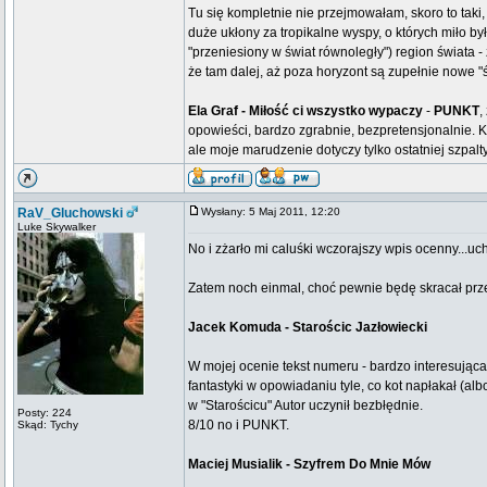
Tu się kompletnie nie przejmowałam, skoro to taki
duże ukłony za tropikalne wyspy, o których miło b
"przeniesiony w świat równoległy") region świata 
że tam dalej, aż poza horyzont są zupełnie nowe "ś
Ela Graf - Miłość ci wszystko wypaczy
-
PUNKT
,
opowieści, bardzo zgrabnie, bezpretensjonalnie. 
ale moje marudzenie dotyczy tylko ostatniej szpal
RaV_Gluchowski
Wysłany: 5 Maj 2011, 12:20
Luke Skywalker
No i zżarło mi caluśki wczorajszy wpis ocenny...uch,
Zatem noch einmal, choć pewnie będę skracał prz
Jacek Komuda - Starościc Jazłowiecki
W mojej ocenie tekst numeru - bardzo interesując
fantastyki w opowiadaniu tyle, co kot napłakał (alb
w "Starościcu" Autor uczynił bezbłędnie.
Posty: 224
8/10 no i PUNKT.
Skąd: Tychy
Maciej Musialik - Szyfrem Do Mnie Mów