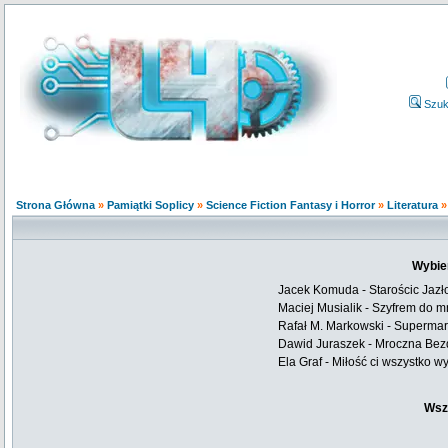
Szuk
Strona Główna
»
Pamiątki Soplicy
»
Science Fiction Fantasy i Horror
»
Literatura
Wybie
Jacek Komuda - Starościc Jazł
Maciej Musialik - Szyfrem do 
Rafał M. Markowski - Supermar
Dawid Juraszek - Mroczna Be
Ela Graf - Miłość ci wszystko w
Wsz