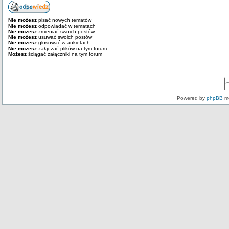
Nie możesz
pisać nowych tematów
Nie możesz
odpowiadać w tematach
Nie możesz
zmieniać swoich postów
Nie możesz
usuwać swoich postów
Nie możesz
głosować w ankietach
Nie możesz
załączać plików na tym forum
Możesz
ściągać załączniki na tym forum
Powered by
phpBB
mo