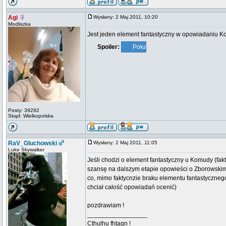
Agi
Wysłany: 2 Maj 2011, 10:20
Modliszka
Jest jeden element fantastyczny w opowiadaniu Ko
Spoiler:
Posty: 39292
Skąd: Wielkopolska
RaV_Gluchowski
Wysłany: 2 Maj 2011, 11:05
Luke Skywalker
Jeśli chodzi o element fantastyczny u Komudy (fakt
szansę na dalszym etapie opowieści o Zborowskim 
co, mimo faktycnzie braku elementu fantastyczne
chciał całość opowiadań ocenić)
pozdrawiam !
_________________
Cthulhu fhtagn !