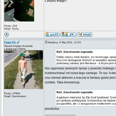
Cthulhu fhtagn !
Posty: 224
Skąd: Tychy
Fidel-F2
Wysłany: 6 Maj 2011, 11:03
Wysoki Kapłan Kościoła
Latającego Fidela
RaV_Gluchowski napisał/a
Fidelu cieszy mnie bardzo, że recenzując op
fizyczne dywagacje (którym w wypadku opowia
podstawą zabawy jest literatura - a fizyka jest 
Nie ogarniasz pewnych spraw z powodu niskiego st
rozdmuchiwać od nowa tego samego. To raz. A dwa,
ona niemal aktorem a inaczej w fantasy gdzie jest
zombie. Taka konwencja.
RaV_Gluchowski napisał/a
Posty: 37804
Skąd: Sandomierz
A gdybym miał tytuł, by Elę Graf tytułować Grem
po ramieniu poklepywał, to Autor(ka) nie będzie
przyjaciółmi, ale i z bezgustnym motłochem cz
pierd/olisz
_________________