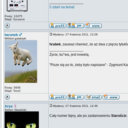
_________________
5 zdań na temat
Posty: 12475
Skąd: Szczecin
baranek
Wysłany: 27 Kwietnia 2011, 13:28
Wróbel galaktyki
hrabek
, zauważ również, że aż dwa z pięciu tytu
_________________
Życie, ku*wa, jest nowelą.
"Pisze się po to, żeby było napisane" - Zygmunt Ka
Posty: 5606
Skąd: Toruń
Arya
Wysłany: 27 Kwietnia 2011, 14:36
Stefan Sławiński
Cały numer fajny, ale po zastanowieniu
Starościc