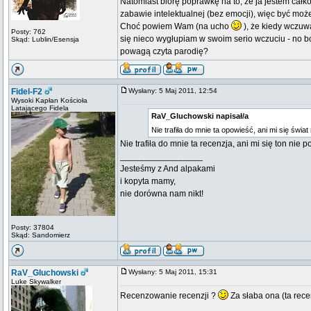
Natomiast biorę poprawkę na to, że ja jestem całk
zabawie intelektualnej (bez emocji), więc być moż
Choć powiem Wam (na ucho
), że kiedy wczuwa
Posty: 762
się nieco wygłupiam w swoim serio wczuciu - no bo s
Skąd: Lublin/Esensja
powagą czyta parodię?
Fidel-F2
Wysłany: 5 Maj 2011, 12:54
Wysoki Kapłan Kościoła
Latającego Fidela
RaV_Gluchowski napisał/a
Nie trafiła do mnie ta opowieść, ani mi się świa
Nie trafiła do mnie ta recenzja, ani mi się ton nie
_________________
Jesteśmy z And alpakami
i kopyta mamy,
nie dorówna nam nikt!
Posty: 37804
Skąd: Sandomierz
RaV_Gluchowski
Wysłany: 5 Maj 2011, 15:31
Luke Skywalker
Recenzowanie recenzji ?
Za słaba ona (ta rece