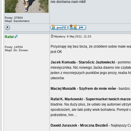
nie dorówna nam nikt!
Posty: 37804
Skąd: Sandomierz
Rafał
Wysłany: 6 Maj 2011, 11:23
.
Przyznaję się bez bicia, że zrobiłem sobie małe wa
Posty: 14554
Skąd: Że: Znowu:
jest OK
Jacek Komuda - Starościc Jazłowiecki
- pomimo 
miesięcznika. Nic nowego Jacka dawno nie czytałe
jeden z mocniejszych punktów jego prozy, realia hi
utworów.
Maciej Musialik - Szyfrem do mnie mów
- bardzo 
Rafał K. Markowski - Supermarket twoich marze
bladnie. Na duży plus, że udało się autorowi utrz
spostrzeżeń, ale taki pstry wiek bohatera. Pomysł
potrzebne, hm ...
Dawid Juraszek - Mroczna Bezdeń
- Najlepszy C