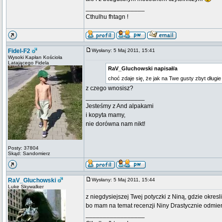
_________________
Cthulhu fhtagn !
Fidel-F2
Wysłany: 5 Maj 2011, 15:41
Wysoki Kapłan Kościoła
Latającego Fidela
RaV_Gluchowski napisał/a
choć zdaje się, że jak na Twe gusty zbyt długie 
z czego wnosisz?
_________________
Jesteśmy z And alpakami
i kopyta mamy,
nie dorówna nam nikt!
Posty: 37804
Skąd: Sandomierz
RaV_Gluchowski
Wysłany: 5 Maj 2011, 15:44
Luke Skywalker
z niegdysiejszej Twej potyczki z Niną, gdzie okres
bo mam na temat recenzji Niny Drastycznie odmie
_________________