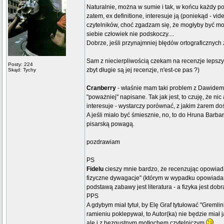
Naturalnie, można w sumie i tak, w końcu każdy pon
zatem, ex definitione, interesuje ją (poniekąd - v
czytelników, choć zgadzam się, że mogłyby być moje
siebie człowiek nie podskoczy....
Dobrze, jeśli przynajmniej błędów ortograficznych
Sam z niecierpliwością czekam na recenzje lepszy
Posty: 224
zbyt długie są jej recenzje, n'est-ce pas ?)
Skąd: Tychy
Cranberry
- właśnie mam taki problem z Dawidem J
"poważniej" napisane. Tak jak jest, to czuję, że ni
interesuje - wystarczy porównać, z jakim żarem d
A jeśli miało być śmiesznie, no, to do Hruna Barbar
pisarską powagą.
pozdrawiam
PS
Fidelu
cieszy mnie bardzo, że recenzując opowia
fizyczne dywagacje" (którym w wypadku opowiada
podstawą zabawy jest literatura - a fizyka jest dob
PPS
A gdybym miał tytuł, by Elę Graf tytułować "Gremlin
ramieniu poklepywał, to Autor(ka) nie będzie miał j
ale i z bezgustnym motłochem czytelniczym