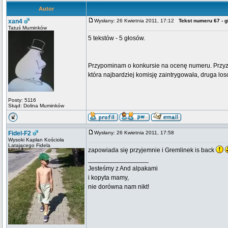
Autor
xan4
Wysłany: 26 Kwietnia 2011, 17:12
Tekst numeru 67 - 
Tatuś Muminków
5 tekstów - 5 głosów.
Przypominam o konkursie na ocenę numeru. Przyzn
która najbardziej komisję zaintrygowała, druga 
Posty: 5116
Skąd: Dolina Muminków
Fidel-F2
Wysłany: 26 Kwietnia 2011, 17:58
Wysoki Kapłan Kościoła
Latającego Fidela
zapowiada się przyjemnie i Gremlinek is back
_________________
Jesteśmy z And alpakami
i kopyta mamy,
nie dorówna nam nikt!