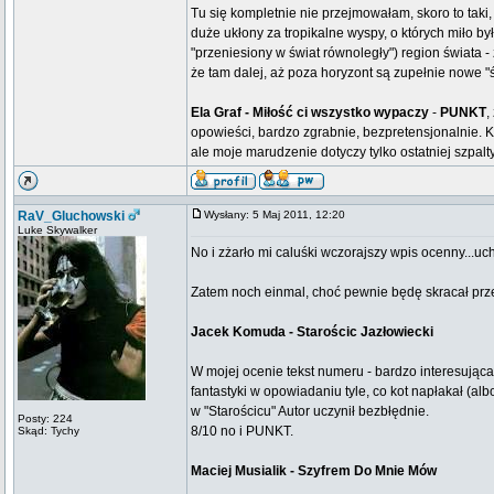
Tu się kompletnie nie przejmowałam, skoro to taki
duże ukłony za tropikalne wyspy, o których miło b
"przeniesiony w świat równoległy") region świata 
że tam dalej, aż poza horyzont są zupełnie nowe "ś
Ela Graf - Miłość ci wszystko wypaczy
-
PUNKT
,
opowieści, bardzo zgrabnie, bezpretensjonalnie. 
ale moje marudzenie dotyczy tylko ostatniej szpal
RaV_Gluchowski
Wysłany: 5 Maj 2011, 12:20
Luke Skywalker
No i zżarło mi caluśki wczorajszy wpis ocenny...uch,
Zatem noch einmal, choć pewnie będę skracał prz
Jacek Komuda - Starościc Jazłowiecki
W mojej ocenie tekst numeru - bardzo interesując
fantastyki w opowiadaniu tyle, co kot napłakał (alb
w "Starościcu" Autor uczynił bezbłędnie.
Posty: 224
8/10 no i PUNKT.
Skąd: Tychy
Maciej Musialik - Szyfrem Do Mnie Mów