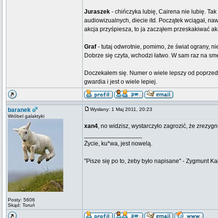
Juraszek
- chińczyka lubię, Cairena nie lubię. Tak
audiowizualnych, diecie itd. Początek wciągał, na
akcja przyśpiesza, to ja zacząłem przeskakiwać aka
Graf
- tutaj odwrotnie, pomimo, że świat ograny, ni
Dobrze się czyta, wchodzi łatwo. W sam raz na 
Doczekałem się. Numer o wiele lepszy od poprzedn
gwardia i jest o wiele lepiej.
baranek
Wysłany: 1 Maj 2011, 20:23
Wróbel galaktyki
xan4
, no widzisz, wystarczyło zagrozić, że zrezyg
_________________
Życie, ku*wa, jest nowelą.
"Pisze się po to, żeby było napisane" - Zygmunt Ka
Posty: 5606
Skąd: Toruń