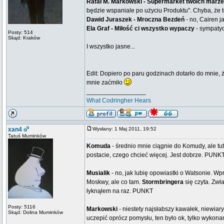
Rafał M. Markowski - Supermarket twoich marz
będzie wspaniale po użyciu Produktu". Chyba, że 
Dawid Juraszek - Mroczna Bezdeń
- no, Cairen j
Ela Graf - Miłość ci wszystko wypaczy
- sympatyc
Posty: 514
Skąd: Kraków
I wszystko jasne...
Edit: Dopiero po paru godzinach dotarło do mnie, 
mnie zaćmiło
_________________
What Codringher Hears
xan4
Wysłany: 1 Maj 2011, 19:52
Tatuś Muminków
Komuda
- średnio mnie ciągnie do Komudy, ale tut
postacie, czego chcieć więcej. Jest dobrze. PUNK
Musialik
- no, jak lubię opowiastki o Watsonie. Wpr
Moskwy, ale co tam.
Stormbringera
się czyta. Zwła
łyknąłem na raz. PUNKT
Posty: 5116
Markowski
- niestety najsłabszy kawałek, niewiar
Skąd: Dolina Muminków
uczepić oprócz pomysłu, ten było ok, tylko wykona