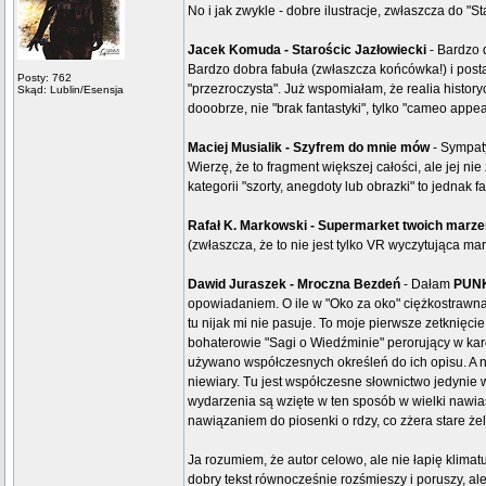
No i jak zwykle - dobre ilustracje, zwłaszcza do "St
Jacek Komuda - Starościc Jazłowiecki
- Bardzo 
Bardzo dobra fabuła (zwłaszcza końcówka!) i postac
Posty: 762
"przezroczysta". Już wspomiałam, że realia history
Skąd: Lublin/Esensja
dooobrze, nie "brak fantastyki", tylko "cameo appe
Maciej Musialik - Szyfrem do mnie mów
- Sympaty
Wierzę, że to fragment większej całości, ale jej n
kategorii "szorty, anegdoty lub obrazki" to jednak 
Rafał K. Markowski - Supermarket twoich marze
(zwłaszcza, że to nie jest tylko VR wyczytująca mar
Dawid Juraszek - Mroczna Bezdeń
- Dałam
PUN
opowiadaniem. O ile w "Oko za oko" ciężkostrawna w
tu nijak mi nie pasuje. To moje pierwsze zetknięcie
bohaterowie "Sagi o Wiedźminie" perorujący w kar
używano współczesnych określeń do ich opisu. A n
niewiary. Tu jest współczesne słownictwo jedynie
wydarzenia są wzięte w ten sposób w wielki nawias
nawiązaniem do piosenki o rdzy, co zżera stare że
Ja rozumiem, że autor celowo, ale nie łapię klimat
dobry tekst równocześnie rozśmieszy i poruszy, a