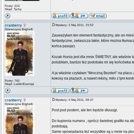
Posty: 224
Skąd: Tychy
cranberry
Wysłany: 2 Maj 2011, 15:52
Dziewczyna Brighelli
Zauważyłam ten element fantastyczny, ale on mieśc
fantastyczne, zwłaszcza takie, które można tłumac
końca pasuje).
Kozak Hunia jest dla mnie ŚWIETNY, ale właśnie tak
polubiłam, bardzo też podobała mi się końcówka te
A ja właśnie czytałam "Mroczną Bezdeń" na placu 
kokosy na plażach, a nawet rekiny, miło z tym kon
Posty: 762
Skąd: Lublin/Esensja
cranberry
Wysłany: 4 Maj 2011, 09:37
Dziewczyna Brighelli
Post pod postem, ale ten będzie dłuuugi.
Do kupienia numeru , oprócz świetnej grafiki na o
podobają.
Same opowiadania też wszystkie są u mnie na plus