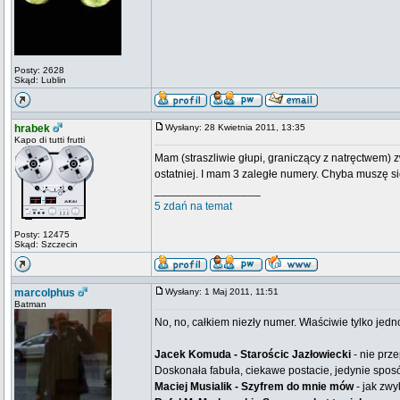
Posty: 2628
Skąd: Lublin
hrabek
Wysłany: 28 Kwietnia 2011, 13:35
Kapo di tutti frutti
Mam (straszliwie głupi, graniczący z natręctwem) z
ostatniej. I mam 3 zaległe numery. Chyba muszę s
_________________
5 zdań na temat
Posty: 12475
Skąd: Szczecin
marcolphus
Wysłany: 1 Maj 2011, 11:51
Batman
No, no, całkiem niezły numer. Właściwie tylko jedn
Jacek Komuda - Starościc Jazłowiecki
- nie prz
Doskonała fabuła, ciekawe postacie, jedynie spos
Maciej Musialik - Szyfrem do mnie mów
- jak zwy