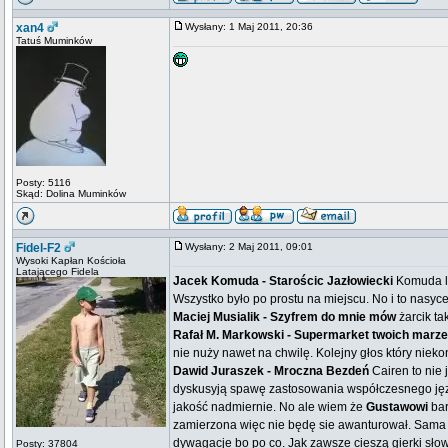
xan4
Wysłany: 1 Maj 2011, 20:36
Tatuś Muminków
Posty: 5116
Skąd: Dolina Muminków
Fidel-F2
Wysłany: 2 Maj 2011, 09:01
Wysoki Kapłan Kościoła
Latającego Fidela
Jacek Komuda - Starościc Jazłowiecki
Komuda lu
Wszystko było po prostu na miejscu. No i to nasyc
Maciej Musialik - Szyfrem do mnie mów
żarcik ta
Rafał M. Markowski - Supermarket twoich marz
nie nuży nawet na chwilę. Kolejny głos który nieko
Dawid Juraszek - Mroczna Bezdeń
Cairen to nie 
dyskusyją spawę zastosowania współczesnego języka
jakość nadmiernie. No ale wiem że
Gustawowi
bar
zamierzona więc nie będę sie awanturował. Sama f
dywagacje bo po co. Jak zawsze cieszą gierki sło
Posty: 37804