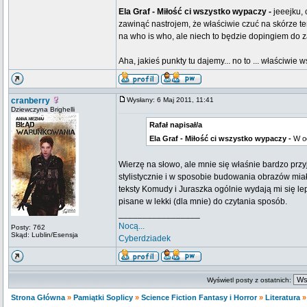
Ela Graf - Miłość ci wszystko wypaczy -
jeeejku, 
zawinąć nastrojem, że właściwie czuć na skórze te
na who is who, ale niech to będzie dopingiem do
Aha, jakieś punkty tu dajemy... no to ... właściwi
cranberry
Wysłany: 6 Maj 2011, 11:41
Dziewczyna Brighelli
Rafał napisał/a
Ela Graf - Miłość ci wszystko wypaczy -
W od
Wierzę na słowo, ale mnie się właśnie bardzo przy
stylistycznie i w sposobie budowania obrazów mia
teksty Komudy i Juraszka ogólnie wydają mi się lep
pisane w lekki (dla mnie) do czytania sposób.
_________________
Nocą...
Posty: 762
Skąd: Lublin/Esensja
Cyberdziadek
Wyświetl posty z ostatnich:
Strona Główna
»
Pamiątki Soplicy
»
Science Fiction Fantasy i Horror
»
Literatura