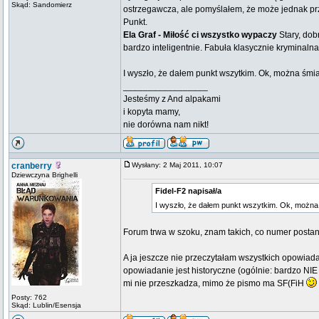
Skąd: Sandomierz
ostrzegawcza, ale pomyślałem, że może jednak prz
Punkt.
Ela Graf - Miłość ci wszystko wypaczy
Stary, dob
bardzo inteligentnie. Fabuła klasycznie krymina
I wyszło, że dałem punkt wszytkim. Ok, można śmiać
_________________
Jesteśmy z And alpakami
i kopyta mamy,
nie dorówna nam nikt!
cranberry
Wysłany: 2 Maj 2011, 10:07
Dziewczyna Brighelli
Fidel-F2 napisał/a
I wyszło, że dałem punkt wszytkim. Ok, można 
Forum trwa w szoku, znam takich, co numer postano
A ja jeszcze nie przeczytałam wszystkich opowiada
opowiadanie jest historyczne (ogólnie: bardzo NIE 
mi nie przeszkadza, mimo że pismo ma SF(FiH
Posty: 762
Skąd: Lublin/Esensja