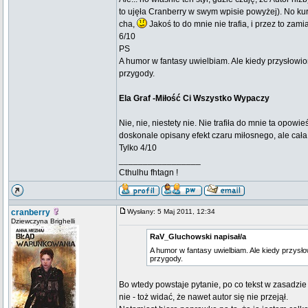
to ujęła Cranberry w swym wpisie powyżej). No k
cha,
Jakoś to do mnie nie trafia, i przez to zamia
6/10
PS
A humor w fantasy uwielbiam. Ale kiedy przysłowio
przygody.
Ela Graf -Miłość Ci Wszystko Wypaczy
Nie, nie, niestety nie. Nie trafiła do mnie ta opow
doskonale opisany efekt czaru miłosnego, ale cała
Tylko 4/10
_________________
Cthulhu fhtagn !
cranberry
Wysłany: 5 Maj 2011, 12:34
Dziewczyna Brighelli
RaV_Gluchowski napisał/a
A humor w fantasy uwielbiam. Ale kiedy przysło
przygody.
Bo wtedy powstaje pytanie, po co tekst w zasadzi
nie - toż widać, że nawet autor się nie przejął.