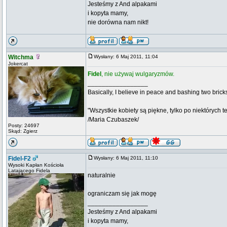
Jesteśmy z And alpakami
i kopyta mamy,
nie dorówna nam nikt!
Witchma
Wysłany: 6 Maj 2011, 11:04
Jokercat
Fidel
, nie używaj wulgaryzmów.
_________________
Basically, I believe in peace and bashing two brick
"Wszystkie kobiety są piękne, tylko po niektórych t
/Maria Czubaszek/
Posty: 24697
Skąd: Zgierz
Fidel-F2
Wysłany: 6 Maj 2011, 11:10
Wysoki Kapłan Kościoła
Latającego Fidela
naturalnie
ograniczam się jak mogę
_________________
Jesteśmy z And alpakami
i kopyta mamy,