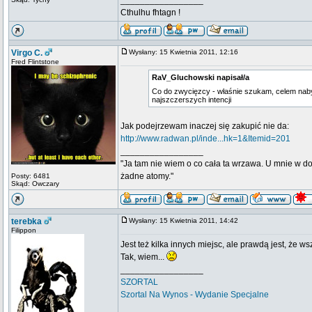
_________________
Cthulhu fhtagn !
Virgo C.
Wysłany: 15 Kwietnia 2011, 12:16
Fred Flintstone
RaV_Gluchowski napisał/a
Co do zwycięzcy - właśnie szukam, celem nabyc
najszczerszych intencji
Jak podejrzewam inaczej się zakupić nie da:
http://www.radwan.pl/inde...hk=1&Itemid=201
_________________
"Ja tam nie wiem o co cała ta wrzawa. U mnie w d
żadne atomy."
Posty: 6481
Skąd: Owczary
terebka
Wysłany: 15 Kwietnia 2011, 14:42
Filippon
Jest też kilka innych miejsc, ale prawdą jest, że w
Tak, wiem...
_________________
SZORTAL
Szortal Na Wynos - Wydanie Specjalne