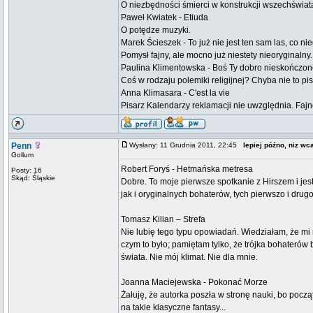
O niezbędności śmierci w konstrukcji wszechświat
Paweł Kwiatek - Etiuda
O potędze muzyki.
Marek Ścieszek - To już nie jest ten sam las, co ni
Pomysł fajny, ale mocno już niestety nieoryginalny.
Paulina Klimentowska - Boś Ty dobro nieskończo
Coś w rodzaju polemiki religijnej? Chyba nie to pi
Anna Klimasara - C'est la vie
Pisarz Kalendarzy reklamacji nie uwzględnia. Fajn
Penn
Wysłany: 11 Grudnia 2011, 22:45
lepiej późno, niz wca
Gollum
Robert Foryś - Hetmańska metresa
Posty: 16
Skąd: Śląskie
Dobre. To moje pierwsze spotkanie z Hirszem i je
jak i oryginalnych bohaterów, tych pierwszo i drug
Tomasz Kilian – Strefa
Nie lubię tego typu opowiadań. Wiedziałam, że mi
czym to było; pamiętam tylko, że trójka bohaterów 
świata. Nie mój klimat. Nie dla mnie.
Joanna Maciejewska - Pokonać Morze
Żałuję, że autorka poszła w stronę nauki, bo poc
na takie klasyczne fantasy...