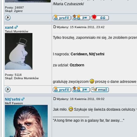
/Maria Czubaszek/
Posty: 24697
Skąd: Zgierz
xan4
Wysłany: 15 Kwietnia 2011, 23:42
Tatuś Muminków
Tylko troszkę, zapomniało mi się, że zrobiłem prz
I nagroda:
Ceridwen, Nitj'sefni
za udział:
Ozzborn
Posty: 5116
Skąd: Dolina Muminków
gratuluję zwycięzcom
proszę o dane adresowe
Nitj'sefni
Wysłany: 16 Kwietnia 2011, 09:02
Meff Fawson
Jak miło.
Szykuje się świeża dostawa celulozy.
_________________
"A long time ago in a galaxy far, far away...."