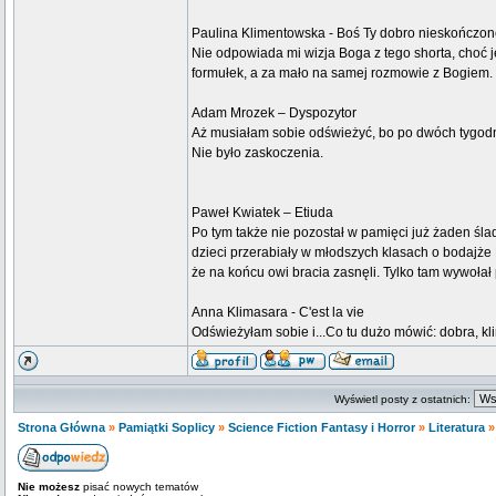
Paulina Klimentowska - Boś Ty dobro nieskończo
Nie odpowiada mi wizja Boga z tego shorta, choć j
formułek, a za mało na samej rozmowie z Bogiem.
Adam Mrozek – Dyspozytor
Aż musiałam sobie odświeżyć, bo po dwóch tygodnia
Nie było zaskoczenia.
Paweł Kwiatek – Etiuda
Po tym także nie pozostał w pamięci już żaden ślad
dzieci przerabiały w młodszych klasach o bodajże 
że na końcu owi bracia zasnęli. Tylko tam wywołał
Anna Klimasara - C'est la vie
Odświeżyłam sobie i...Co tu dużo mówić: dobra, kli
Wyświetl posty z ostatnich:
Strona Główna
»
Pamiątki Soplicy
»
Science Fiction Fantasy i Horror
»
Literatura
Nie możesz
pisać nowych tematów