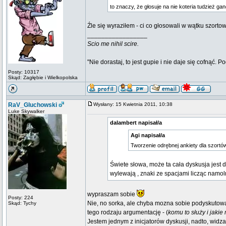
to znaczy, że głosuje na nie koteria tudzież ga
Źle się wyraziłem - ci co głosowali w wątku szort
_________________
Scio me nihil scire.
"Nie dorastaj, to jest gupie i nie daje się cofnąć. P
Posty: 10317
Skąd: Zagłębie i Wielkopolska
RaV_Gluchowski
Wysłany: 15 Kwietnia 2011, 10:38
Luke Skywalker
dalambert napisał/a
Agi napisał/a
Tworzenie odrębnej ankiety dla szortó
Świete słowa, może ta cała dyskusja jest d
wylewają , znaki ze spacjami licząc namo
wypraszam sobie
Posty: 224
Nie, no sorka, ale chyba mozna sobie podyskutow
Skąd: Tychy
tego rodzaju argumentację - (
komu to służy i jakie
Jestem jednym z inicjatorów dyskusji, nadto, widz