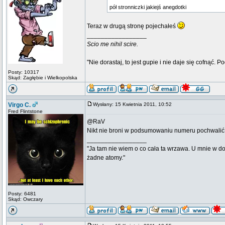
pół stronniczki jakiejś anegdotki
Teraz w drugą stronę pojechałeś
_________________
Scio me nihil scire.
"Nie dorastaj, to jest gupie i nie daje się cofnąć. P
Posty: 10317
Skąd: Zagłębie i Wielkopolska
Virgo C.
Wysłany: 15 Kwietnia 2011, 10:52
Fred Flintstone
@RaV
Nikt nie broni w podsumowaniu numeru pochwalić sz
_________________
"Ja tam nie wiem o co cała ta wrzawa. U mnie w d
żadne atomy."
Posty: 6481
Skąd: Owczary