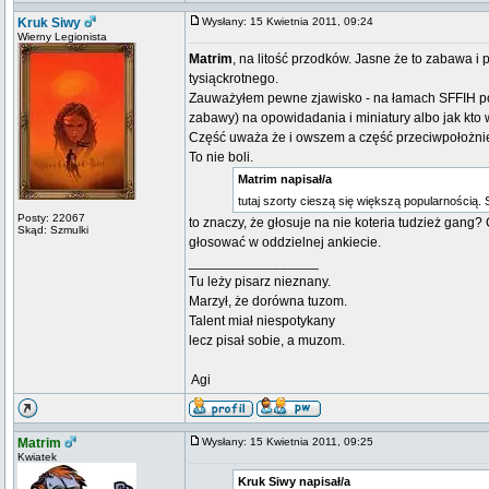
Kruk Siwy
Wysłany: 15 Kwietnia 2011, 09:24
Wierny Legionista
Matrim
, na litość przodków. Jasne że to zabawa i
tysiąckrotnego.
Zauważyłem pewne zjawisko - na łamach SFFIH poja
zabawy) na opowidadania i miniatury albo jak kto 
Część uważa że i owszem a część przeciwpołożnie 
To nie boli.
Matrim napisał/a
tutaj szorty cieszą się większą popularnością.
Posty: 22067
to znaczy, że głosuje na nie koteria tudzież gang
Skąd: Szmulki
głosować w oddzielnej ankiecie.
_________________
Tu leży pisarz nieznany.
Marzył, że dorówna tuzom.
Talent miał niespotykany
lecz pisał sobie, a muzom.
 Agi
Matrim
Wysłany: 15 Kwietnia 2011, 09:25
Kwiatek
Kruk Siwy napisał/a