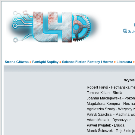
Szuk
Strona Główna
»
Pamiątki Soplicy
»
Science Fiction Fantasy i Horror
»
Literatura
Wybie
Robert Foryś - Hetmańska me
Tomasz Kilian - Strefa
Joanna Maciejewska - Poko
Magdalena Kempna - Noc na 
Agnieszka Szady - Wszyscy 
Patryk Szachraj - Machina E
Adam Mrozek - Dyspozytor
Paweł Kwiatek - Etiuda
Marek Ścieszek - To już nie j