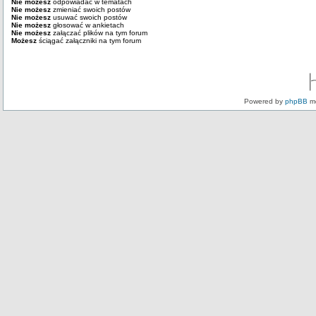
Nie możesz
odpowiadać w tematach
Nie możesz
zmieniać swoich postów
Nie możesz
usuwać swoich postów
Nie możesz
głosować w ankietach
Nie możesz
załączać plików na tym forum
Możesz
ściągać załączniki na tym forum
Powered by
phpBB
mo