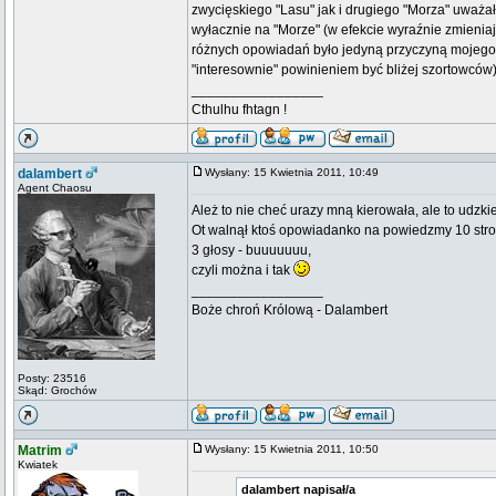
zwycięskiego "Lasu" jak i drugiego "Morza" uważa
wyłacznie na "Morze" (w efekcie wyraźnie zmienia
różnych opowiadań było jedyną przyczyną mojego u
"interesownie" powinieniem być bliżej szortowców
_________________
Cthulhu fhtagn !
dalambert
Wysłany: 15 Kwietnia 2011, 10:49
Agent Chaosu
Ależ to nie cheć urazy mną kierowała, ale to udzkie
Ot walnął ktoś opowiadanko na powiedzmy 10 stron n
3 głosy - buuuuuuu,
czyli można i tak
_________________
Boże chroń Królową - Dalambert
Posty: 23516
Skąd: Grochów
Matrim
Wysłany: 15 Kwietnia 2011, 10:50
Kwiatek
dalambert napisał/a