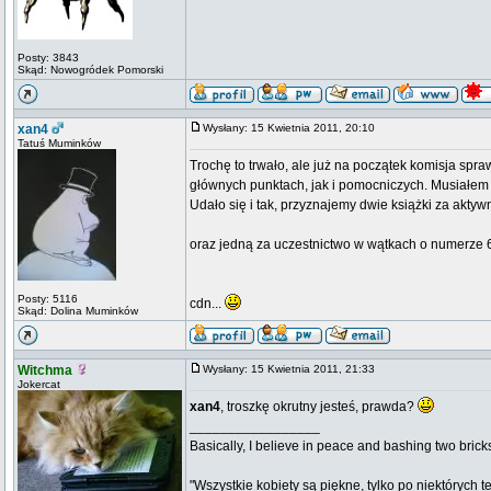
Posty: 3843
Skąd: Nowogródek Pomorski
xan4
Wysłany: 15 Kwietnia 2011, 20:10
Tatuś Muminków
Trochę to trwało, ale już na początek komisja spr
głównych punktach, jak i pomocniczych. Musiałem 
Udało się i tak, przyznajemy dwie książki za aktywn
oraz jedną za uczestnictwo w wątkach o numerze 65
Posty: 5116
cdn...
Skąd: Dolina Muminków
Witchma
Wysłany: 15 Kwietnia 2011, 21:33
Jokercat
xan4
, troszkę okrutny jesteś, prawda?
_________________
Basically, I believe in peace and bashing two brick
"Wszystkie kobiety są piękne, tylko po niektórych t