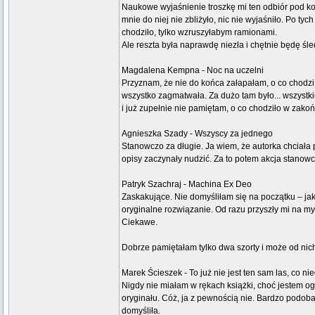
Naukowe wyjaśnienie troszkę mi ten odbiór pod k
mnie do niej nie zbliżyło, nic nie wyjaśniło. Po ty
chodziło, tylko wzruszyłabym ramionami.
Ale reszta była naprawdę niezła i chętnie będę śle
Magdalena Kempna - Noc na uczelni
Przyznam, że nie do końca załapałam, o co chodzi. 
wszystko zagmatwała. Za dużo tam było... wszystki
i już zupełnie nie pamiętam, o co chodziło w zako
Agnieszka Szady - Wszyscy za jednego
Stanowczo za długie. Ja wiem, że autorka chciała p
opisy zaczynały nudzić. Za to potem akcja stanowcz
Patryk Szachraj - Machina Ex Deo
Zaskakujące. Nie domyśliłam się na początku – ja
oryginalne rozwiązanie. Od razu przyszły mi na myś
Ciekawe.
Dobrze pamiętałam tylko dwa szorty i może od nic
Marek Ścieszek - To już nie jest ten sam las, co ni
Nigdy nie miałam w rękach książki, choć jestem o
oryginału. Cóż, ja z pewnością nie. Bardzo podoba
domyśliła.