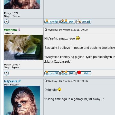
Posty: 1672
Skąd: Raszyn
Witchma
Wysłany: 16 Kwietnia 2011, 09:05
Jokercat
Nitj'sefni
, smacznego
_________________
Basically, I believe in peace and bashing two brick
"Wszystkie kobiety są piękne, tylko po niektórych t
/Maria Czubaszek/
Posty: 24697
Skąd: Zgierz
Nitj'sefni
Wysłany: 16 Kwietnia 2011, 09:06
Meff Fawson
Dziękuję
_________________
"A long time ago in a galaxy far, far away...."