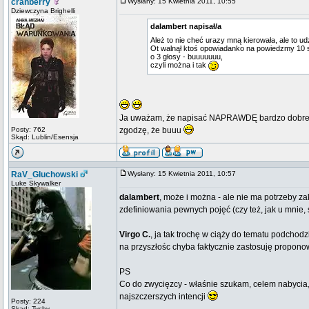
cranberry
Wysłany: 15 Kwietnia 2011, 10:55
Dziewczyna Brighelli
dalambert napisał/a
Ależ to nie cheć urazy mną kierowała, ale to ud
Ot walnął ktoś opowiadanko na powiedzmy 10 str
o 3 głosy - buuuuuuu,
czyli można i tak
Ja uważam, że napisać NAPRAWDĘ bardzo dobrego sz
Posty: 762
zgodzę, że buuu
Skąd: Lublin/Esensja
RaV_Gluchowski
Wysłany: 15 Kwietnia 2011, 10:57
Luke Skywalker
dalambert
, może i można - ale nie ma potrzeby za
zdefiniowania pewnych pojęć (czy też, jak u mnie
Virgo C.
, ja tak trochę w ciąży do tematu podchod
na przyszłośc chyba faktycznie zastosuję propon
PS
Co do zwycięzcy - właśnie szukam, celem nabycia,
najszczerszych intencji
Posty: 224
Skąd: Tychy