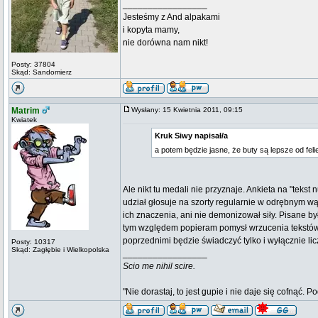
_________________
Jesteśmy z And alpakami
i kopyta mamy,
nie dorówna nam nikt!
Posty: 37804
Skąd: Sandomierz
Matrim
Wysłany: 15 Kwietnia 2011, 09:15
Kwiatek
Kruk Siwy napisał/a
a potem będzie jasne, że buty są lepsze od feli
Ale nikt tu medali nie przyznaje. Ankieta na "tekst
udział głosuje na szorty regularnie w odrębnym wąt
ich znaczenia, ani nie demonizował siły. Pisane był
tym względem popieram pomysł wrzucenia tekstów i
poprzednimi będzie świadczyć tylko i wyłącznie l
Posty: 10317
Skąd: Zagłębie i Wielkopolska
_________________
Scio me nihil scire.
"Nie dorastaj, to jest gupie i nie daje się cofnąć. P