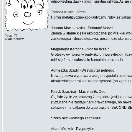
odpowiednia dawka akcji i sprytna intryga. Aż się
Tomasz Kilian - Strefa
Horror metafizyczno-apokalityczny. Niby jest jakaś
Joanna Maciejewska - Pokonać Morze
Ziemia w stanie klęski ekologicznej po wielkiej wo
Posty: 77
zaskakująca - dosyć głupawa: gość może skonstruo
Skąd: Kraków
Magdalena Kempna - Noc na uczelni
Groteskowy horror w budynku uniwersyteckim (ożywa
robi się farsa i całość się kompletnie rozpada.
Agnieszka Szady - Wszyscy za jednego
New-age'owa wyprawa a aurę przyjaciela atakowan
ukonkretnić podróż po krainie symboli (bo zgaduję, 
Patryk Szachraj - Machina Ex Deo
Ciężkie życie ze sztuczną żoną, która jest jak pra
('Sztuczne nie zastąpi nam prawdziwego, bo nawet
software) nie całkiem do tego pasuje. SECOND B
Szorty bez wielkiego zachwytu:
Adam Mrozek - Dyspozytor