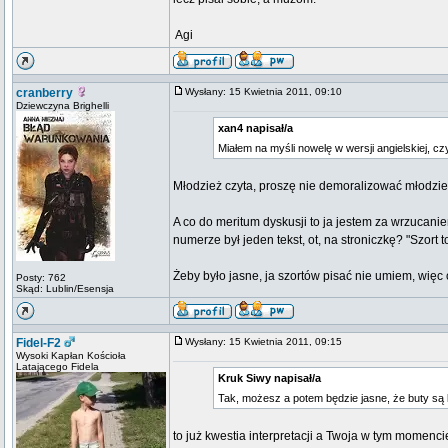
 Agi
cranberry
Wysłany: 15 Kwietnia 2011, 09:10
Dziewczyna Brighelli
xan4 napisał/a
Miałem na myśli nowelę w wersji angielskiej, c
Młodzież czyta, proszę nie demoralizować młodzi
A co do meritum dyskusji to ja jestem za wrzucan
numerze był jeden tekst, ot, na stroniczkę? "Szort 
Żeby było jasne, ja szortów pisać nie umiem, wię
Posty: 762
Skąd: Lublin/Esensja
Fidel-F2
Wysłany: 15 Kwietnia 2011, 09:15
Wysoki Kapłan Kościoła
Latającego Fidela
Kruk Siwy napisał/a
Tak, możesz a potem będzie jasne, że buty są l
to już kwestia interpretacji a Twoja w tym momen