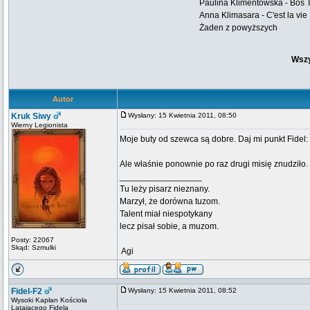
Paulina Klimentowska - Boś 
Anna Klimasara - C'est la vie
Żaden z powyższych
Wszy
Autor
Kruk Siwy
Wysłany: 15 Kwietnia 2011, 08:50
Wierny Legionista
Moje buty od szewca są dobre. Daj mi punkt Fidel:
Ale właśnie ponownie po raz drugi misię znudziło.
_________________
Tu leży pisarz nieznany.
Marzył, że dorówna tuzom.
Talent miał niespotykany
lecz pisał sobie, a muzom.
Posty: 22067
Skąd: Szmulki
 Agi
Fidel-F2
Wysłany: 15 Kwietnia 2011, 08:52
Wysoki Kapłan Kościoła
Latającego Fidela