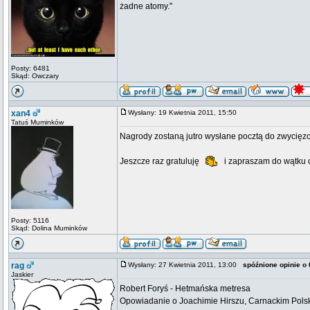
żadne atomy."
Posty: 6481
Skąd: Owczary
xan4
Wysłany: 19 Kwietnia 2011, 15:50
Tatuś Muminków
Nagrody zostaną jutro wysłane pocztą do zwycięz
Jeszcze raz gratuluję
i zapraszam do wątku 
Posty: 5116
Skąd: Dolina Muminków
rag
Wysłany: 27 Kwietnia 2011, 13:00
spóźnione opinie o 
Jaskier
Robert Foryś - Hetmańska metresa
Opowiadanie o Joachimie Hirszu, Carnackim Polski 