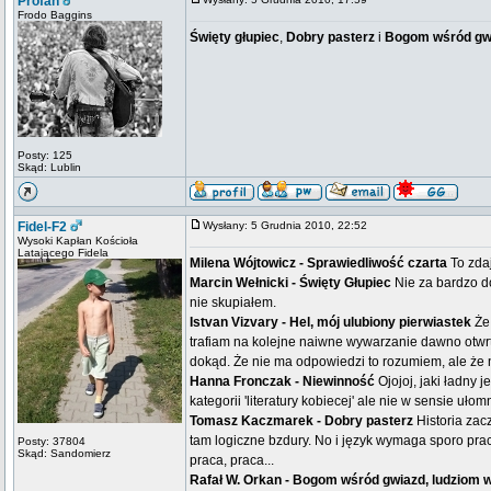
Profan
Frodo Baggins
Święty głupiec
,
Dobry pasterz
i
Bogom wśród gwi
Posty: 125
Skąd: Lublin
Fidel-F2
Wysłany: 5 Grudnia 2010, 22:52
Wysoki Kapłan Kościoła
Latającego Fidela
Milena Wójtowicz - Sprawiedliwość czarta
To zdaj
Marcin Wełnicki - Święty Głupiec
Nie za bardzo d
nie skupiałem.
Istvan Vizvary - Hel, mój ulubiony pierwiastek
Że
trafiam na kolejne naiwne wywarzanie dawno otwrty
dokąd. Że nie ma odpowiedzi to rozumiem, ale że 
Hanna Fronczak - Niewinność
Ojojoj, jaki ładny
kategorii 'literatury kobiecej' ale nie w sensie u
Tomasz Kaczmarek - Dobry pasterz
Historia zac
tam logiczne bzdury. No i język wymaga sporo prac
Posty: 37804
Skąd: Sandomierz
praca, praca...
Rafał W. Orkan - Bogom wśród gwiazd, ludziom 