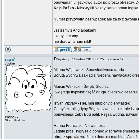
opowiadaniu językowo autor po prostu błyszczy, Dod
Kaja Paśko - Niezwykli
Nazbyt karkołomna logika
Numer przyzwoity, bez wpadek ale za to z dwoma
_________________
Jesteśmy z And alpakami
i kopyta mamy,
nie dorówna nam nikt!
rag
Wysłany: 7 Grudnia 2010, 08:25
opinie o 62
Jaskier
Milena Wójtowicz - Sprawiedliwość czarta
Boruta wygrywa zakład z Niebem, nawracając grzesz
Marcin Wełnicki - Święty Głupiec
'Świętego tryptyku' część druga. Śledztwo cesarza 
Istvan Vizvary - Hel, mój ulubiony pierwiastek
Co byś zrobił, gdyby Bóg zadzwonił do ciebie i za
pomyślenia, żeby Bóg palił. Rzęsa wodna, pawian a
Posty: 77
Skąd: Kraków
Hanna Fronczak - Niewinność
Jagnię prosi Tygrysa o pomoc w sprawie śmierci d
obręcz sprawia wrażenie deus ex machina. A może p