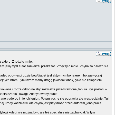
arakteru. Znudziło mnie.
iem jaką myśl autor zamierzał przekazać. Zmęczyło mnie i chyba za bardzo sie
bradzo opowieści gdzie bóg/diabeł jest aktywnym bohaterem bo zazwyczaj
kolejnych bram. Tym razem mamy drogę jakoś tak obok, tylko nie załapałem
ikowana i może odrobinę zbyt rozwlekle przedstawiona, fabuła i rys postaci w
 spostrzeżenia i uwagi. Zdecydowany punkt.
ne trude bo imię ich legion. Potem trochę się poprawia ale niespecjalnie. Tu i
nej urody koszmarki. Ale chyba jest przyszłość przed autorem, jeno praca,
tylowi kolegi nie można było ale też specjalnie nie zachwycał. W tym