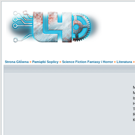
Strona Główna
»
Pamiątki Soplicy
»
Science Fiction Fantasy i Horror
»
Literatura
M
M
I
H
T
R
K