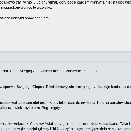
atkowo trafił w mój ulubiony temat, który podał całkiem nietrywialnie i na dodatek
, nieprzekonywujące to wszystko.
 bardzo dobrymi opowiadaniami.
nika - ale Siergiej zadowolony nie jest. Zabawne i niegłupie.
w sprawie Świętego Głupca. Tekst ciekawy, ale trochę mętny - brakuje kontekstu do 
proponował ci nieśmiertelność? Fajny tekst, daje do myślenia. Dość oryginalny, ch
lbo człowiek - być może. Bóg - nigdy.)
wóch krewniaczek. Ciekawy świat, porządni bohaterowie, dobrze napisane. Tylko kł
o prostu wątek socjologiczny i "bliźniaczy" nie wystarczająco dobrze się komponu