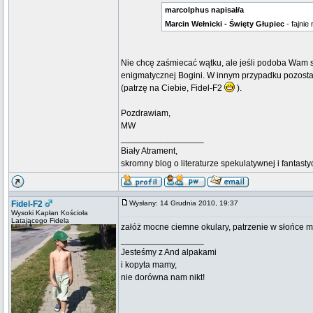
marcolphus napisał/a
Marcin Wełnicki - Święty Głupiec
- fajnie
Nie chcę zaśmiecać wątku, ale jeśli podoba Wam się
enigmatycznej Bogini. W innym przypadku pozosta
(patrzę na Ciebie, Fidel-F2
).
Pozdrawiam,
MW
_________________
Biały Atrament,
skromny blog o literaturze spekulatywnej i fantast
Fidel-F2
Wysłany: 14 Grudnia 2010, 19:37
Wysoki Kapłan Kościoła
Latającego Fidela
załóż mocne ciemne okulary, patrzenie w słońce m
_________________
Jesteśmy z And alpakami
i kopyta mamy,
nie dorówna nam nikt!