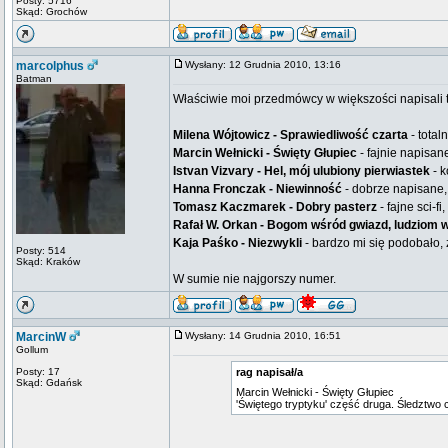
Posty: 5716
Skąd: Grochów
marcolphus
Wysłany: 12 Grudnia 2010, 13:16
Batman
Właściwie moi przedmówcy w większości napisali to
Milena Wójtowicz - Sprawiedliwość czarta
- total
Marcin Wełnicki - Święty Głupiec
- fajnie napisane
Istvan Vizvary - Hel, mój ulubiony pierwiastek
- k
Hanna Fronczak - Niewinność
- dobrze napisane,
Tomasz Kaczmarek - Dobry pasterz
- fajne sci-
Rafał W. Orkan - Bogom wśród gwiazd, ludziom w
Kaja Paśko - Niezwykli
- bardzo mi się podobało
Posty: 514
Skąd: Kraków
W sumie nie najgorszy numer.
MarcinW
Wysłany: 14 Grudnia 2010, 16:51
Gollum
Posty: 17
rag napisał/a
Skąd: Gdańsk
Marcin Wełnicki - Święty Głupiec
'Świętego tryptyku' część druga. Śledztwo 