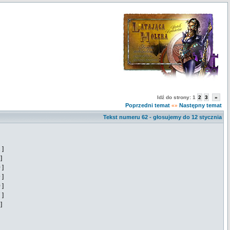
Idź do strony:
1
2
3
»
Poprzedni temat
Następny temat
«»
Tekst numeru 62 - głosujemy do 12 stycznia
 ]
]
 ]
 ]
 ]
 ]
]