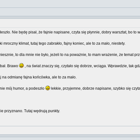
eszło. Nie będę pisał, że fajnie napisane, czyta się płynnie, dobry warsztat, bo to 
mroczny klimat, tutaj tego zabrakło, fajny koniec, ale to za mało, niestety.
miesznie, to dla mnie nie było, jeżeli to na poważnie, to mam wrażenie, że temat prz
obał. Brawo
, na świat znaczy się, czytało się dobrze, wciąga. Wprawdzie, tak g
aj na odmianę fajna końcówka, ale to za mało.
 nie mój humor, a podeszło
lekkie, przyjemne, dobrze napisane, szybko się czyta
- nie przyznano. Tutaj wędrują punkty.