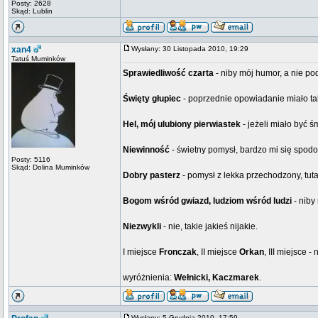
Posty: 2628
Skąd: Lublin
xan4
Wysłany: 30 Listopada 2010, 19:29
Tatuś Muminków
Sprawiedliwość czarta
- niby mój humor, a nie pod
Święty głupiec
- poprzednie opowiadanie miało taki 
Hel, mój ulubiony pierwiastek
- jeżeli miało być ś
Niewinność
- świetny pomysł, bardzo mi się spod
Posty: 5116
Skąd: Dolina Muminków
Dobry pasterz
- pomysł z lekka przechodzony, tut
Bogom wśród gwiazd, ludziom wśród ludzi
- niby
Niezwykli
- nie, takie jakieś nijakie.
I miejsce
Fronczak
, II miejsce
Orkan
, III miejsce 
wyróżnienia:
Wełnicki, Kaczmarek
.
Wysłany: 5 Grudnia 2010, 17:59