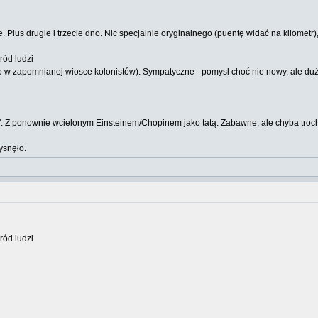
e. Plus drugie i trzecie dno. Nic specjalnie oryginalnego (puentę widać na kilometr
ród ludzi
o w zapomnianej wiosce kolonistów). Sympatyczne - pomysł choć nie nowy, ale duż
Z ponownie wcielonym Einsteinem/Chopinem jako tatą. Zabawne, ale chyba troc
ysnęło.
ród ludzi