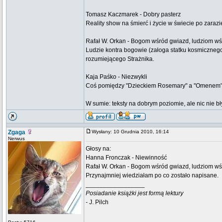
Tomasz Kaczmarek - Dobry pasterz
Reality show na śmierć i życie w świecie po zarazi
Rafał W. Orkan - Bogom wśród gwiazd, ludziom wś
Ludzie kontra bogowie (załoga statku kosmiczneg
rozumiejącego Strażnika.
Kaja Paśko - Niezwykli
Coś pomiędzy "Dzieckiem Rosemary" a "Omenem". 
W sumie: teksty na dobrym poziomie, ale nic nie bł
Zgaga
Wysłany: 10 Grudnia 2010, 16:14
Nerwus
Głosy na:
Hanna Fronczak - Niewinność
Rafał W. Orkan - Bogom wśród gwiazd, ludziom wś
Przynajmniej wiedziałam po co zostało napisane.
_________________
Posiadanie książki jest formą lektury
- J. Pilch