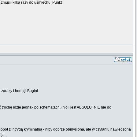
 zmusił kilka razy do uśmiechu. Punkt
zarazy i herezji Bogini.
oć trochę idzie jednak po schematach. (No i jest ABSOLUTNIE nie do
opot z intrygą kryminalną - niby dobrze obmyślona, ale w czytaniu nawiedzona
ją...