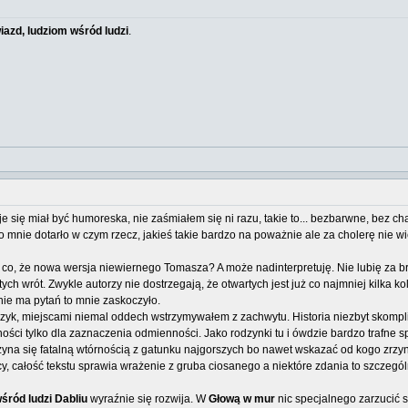
azd, ludziom wśród ludzi
.
e się miał być humoreska, nie zaśmiałem się ni razu, takie to... bezbarwne, bez ch
o mnie dotarło w czym rzecz, jakieś takie bardzo na poważnie ale za cholerę nie w
 co, że nowa wersja niewiernego Tomasza? A może nadinterpretuję. Nie lubię za 
ch wrót. Zwykle autorzy nie dostrzegają, że otwartych jest już co najmniej kilka 
nie ma pytań to mnie zaskoczyło.
 jezyk, miejscami niemal oddech wstrzymywałem z zachwytu. Historia niezbyt skompl
łomności tylko dla zaznaczenia odmienności. Jako rodzynki tu i ówdzie bardzo trafne
zyna się fatalną wtórnością z gatunku najgorszych bo nawet wskazać od kogo zrzyna
y, całość tekstu sprawia wrażenie z gruba ciosanego a niektóre zdania to szczegól
wśród ludzi
Dabliu
wyraźnie się rozwija. W
Głową w mur
nic specjalnego zarzucić s