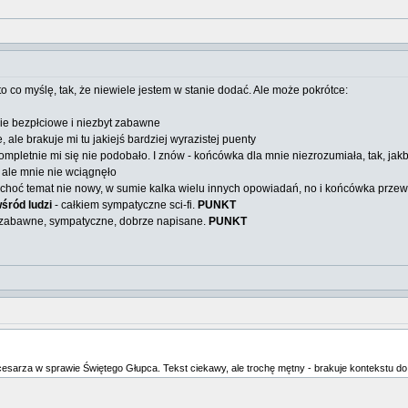
 co myślę, tak, że niewiele jestem w stanie dodać. Ale może pokrótce:
nie bezpłciowe i niezbyt zabawne
, ale brakuje mi tu jakiejś bardziej wyrazistej puenty
ompletnie mi się nie podobało. I znów - końcówka dla mnie niezrozumiała, tak, jakby
 ale mnie nie wciągnęło
fi, choć temat nie nowy, w sumie kalka wielu innych opowiadań, no i końcówka prz
śród ludzi
- całkiem sympatyczne sci-fi.
PUNKT
, zabawne, sympatyczne, dobrze napisane.
PUNKT
cesarza w sprawie Świętego Głupca. Tekst ciekawy, ale trochę mętny - brakuje kontekstu do z