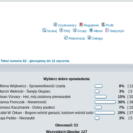
Użytkownicy
Regulamin
Profil
Szukaj
FAQ
Grupy
Album
Statystyki
Rejestracja
Zaloguj
»
Tekst numeru 62 - głosujemy do 12 stycznia
Wybierz dobre opowiadania
ilena Wójtowicz - Sprawiedliwość czarta
8%
[ 11
arcin Wełnicki - Święty Głupiec
3%
[ 5 
stvan Vizvary - Hel, mój ulubiony pierwiastek
15%
[ 20
anna Fronczak - Niewinność
30%
[ 39
omasz Kaczmarek - Dobry pasterz
7%
[ 10
afał W. Orkan - Bogom wśród gwiazd, ludziom wśród ludzi
29%
[ 37
aja Paśko - Niezwykli
3%
[ 5 
Głosowań: 53
Wszystkich Głosów: 127