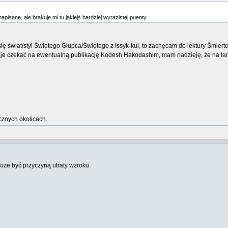
 napisane, ale brakuje mi tu jakiejś bardziej wyrazistej puenty
 świat/styl Świętego Głupca/Świętego z Issyk-kul, to zachęcam do lektury Śmiertel
je czekać na ewentualną publikację Kodesh Hakodashim, mam nadzieję, że na łam
ycznych okolicach.
oże być przyczyną utraty wzroku