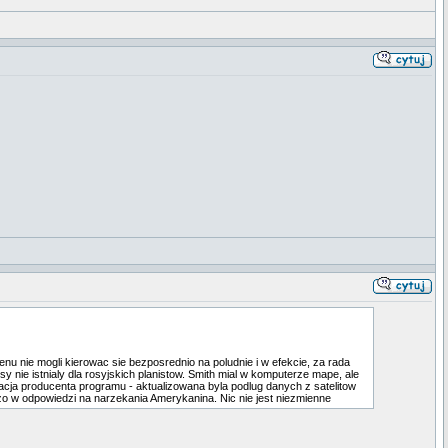
renu nie mogli kierowac sie bezposrednio na poludnie i w efekcie, za rada
nie istnialy dla rosyjskich planistow. Smith mial w komputerze mape, ale
macja producenta programu - aktualizowana byla podlug danych z satelitow
 w odpowiedzi na narzekania Amerykanina. Nic nie jest niezmienne