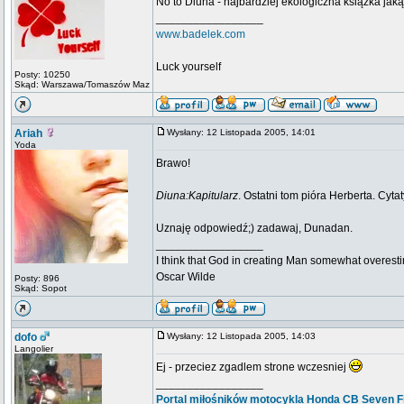
No to Diuna - najbardziej ekologiczna książka jak
_________________
www.badelek.com
Luck yourself
Posty: 10250
Skąd: Warszawa/Tomaszów Maz
Ariah
Wysłany: 12 Listopada 2005, 14:01
Yoda
Brawo!
Diuna:Kapitularz
. Ostatni tom pióra Herberta. Cyt
Uznaję odpowiedź;) zadawaj, Dunadan.
_________________
I think that God in creating Man somewhat overestim
Oscar Wilde
Posty: 896
Skąd: Sopot
dofo
Wysłany: 12 Listopada 2005, 14:03
Langolier
Ej - przeciez zgadlem strone wczesniej
_________________
Portal miłośników motocykla Honda CB Seven Fi