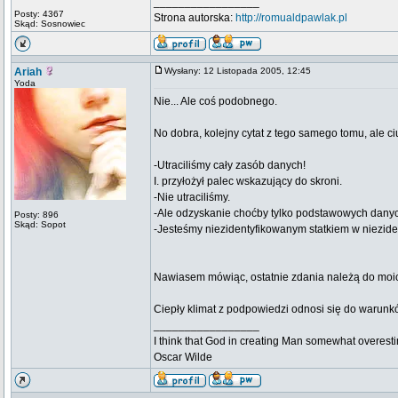
_________________
Posty: 4367
Strona autorska:
http://romualdpawlak.pl
Skąd: Sosnowiec
Ariah
Wysłany: 12 Listopada 2005, 12:45
Yoda
Nie... Ale coś podobnego.
No dobra, kolejny cytat z tego samego tomu, ale ci
-Utraciliśmy cały zasób danych!
I. przyłożył palec wskazujący do skroni.
-Nie utraciliśmy.
-Ale odzyskanie choćby tylko podstawowych danych 
Posty: 896
Skąd: Sopot
-Jesteśmy niezidentyfikowanym statkiem w niezide
Nawiasem mówiąc, ostatnie zdania należą do moic
Ciepły klimat z podpowiedzi odnosi się do warunk
_________________
I think that God in creating Man somewhat overestim
Oscar Wilde