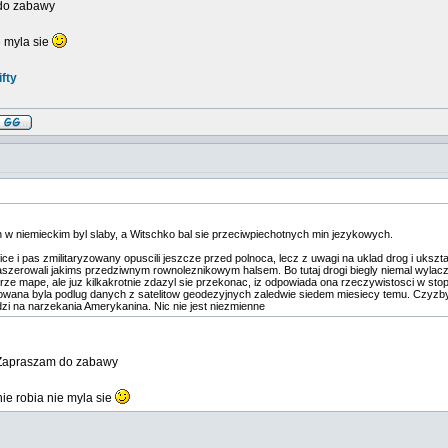
 do zabawy
ie myla sie
fty
h w niemieckim byl slaby, a Witschko bal sie przeciwpiechotnych min jezykowych.
ice i pas zmilitaryzowany opuscili jeszcze przed polnoca, lecz z uwagi na uklad drog i ukszt
aszerowali jakims przedziwnym rownoleznikowym halsem. Bo tutaj drogi biegly niemal wylaczn
rze mape, ale juz kilkakrotnie zdazyl sie przekonac, iz odpowiada ona rzeczywistosci w sto
zowana byla podlug danych z satelitow geodezyjnych zaledwie siedem miesiecy temu. Czyz
zi na narzekania Amerykanina. Nic nie jest niezmienne
. Zapraszam do zabawy
 nie robia nie myla sie