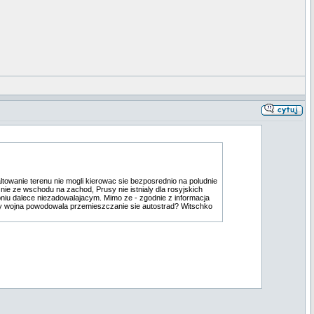
altowanie terenu nie mogli kierowac sie bezposrednio na poludnie
ie ze wschodu na zachod, Prusy nie istnialy dla rosyjskich
pniu dalece niezadowalajacym. Mimo ze - zgodnie z informacja
by wojna powodowala przemieszczanie sie autostrad? Witschko