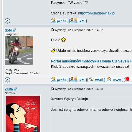
Pacyński - "Wrzesień"?
_________________
Strona autorska:
http://romualdpawlak.pl
dofo
Wysłany: 12 Listopada 2005, 14:32
Langolier
Pudlo
Udalo mi sie insidera zaskoczyc. Jezeli jeszcz
_________________
Portal miłośników motocykla Honda CB Seven Fi
Klub Słaboskrótyznających - uważaj, jak piszesz!
Posty: 267
Skąd: Czerwieńsk / Berlin
Ziuta
Wysłany: 12 Listopada 2005, 14:38
Nerwus
Xawras Wyżryn Dukaja
_________________
Jeśli istnieją narodowe mity, narodowe świętości,