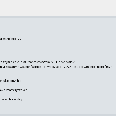
ut wcześniejszy:
zajmie całe lata! - zaprotestowała S. - Co się stało?
ntyfikowanym wszechświecie - powiedział I. - Czyż nie tego właśnie chcieliśmy?
h ulubionych:)
ów atmosferycznych...
ated his ability.