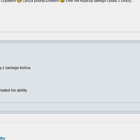
ą czytałem
( poza podręcznikiem
) Ale nie kojarzę takiego cytatu z Diuny...
aty z samego końca.
ated his ability.
fty