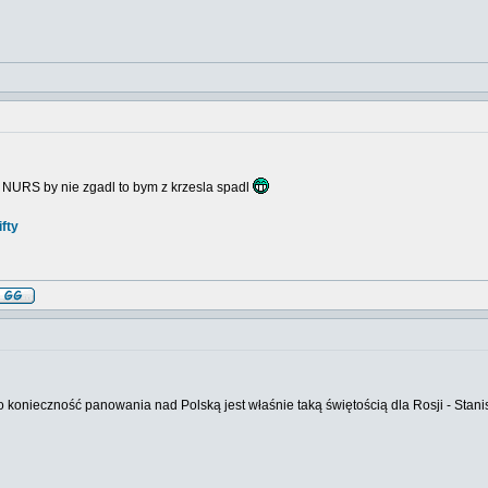
e NURS by nie zgadl to bym z krzesla spadl
fty
 to konieczność panowania nad Polską jest właśnie taką świętością dla Rosji - Sta