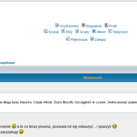
Użytkownicy
Regulamin
Profil
Szukaj
FAQ
Grupy
Album
Statystyki
Rejestracja
Zaloguj
książkowe
Wiadomość
 długa była; klasyka. Ciepły klimat. Dużo filozofii, rozciągłość w czasie. Jedna postać poja
jarzenie
a to co teraz piszesz, pozwala mi się odważyć... i sparzyć
e zaryzykuję