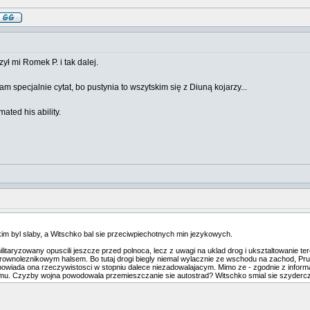
ł mi Romek P. i tak dalej.
am specjalnie cytat, bo pustynia to wszytskim się z Diuną kojarzy...
ated his ability.
im byl slaby, a Witschko bal sie przeciwpiechotnych min jezykowych.
militaryzowany opuscili jeszcze przed polnoca, lecz z uwagi na uklad drog i uksztaltowanie te
wnoleznikowym halsem. Bo tutaj drogi biegly niemal wylacznie ze wschodu na zachod, Prusy 
odpowiada ona rzeczywistosci w stopniu dalece niezadowalajacym. Mimo ze - zgodnie z infor
mu. Czyzby wojna powodowala przemieszczanie sie autostrad? Witschko smial sie szyderczo