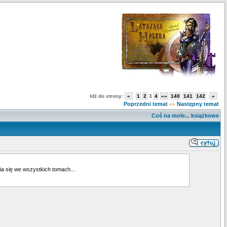
Idź do strony:
«
1
2
3
4
«»
140
141
142
»
Poprzedni temat
Następny temat
«»
Coś na mole... książkowe
wia się we wszystkich tomach...