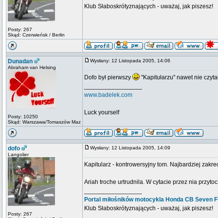
Klub Słaboskrótyznających - uważaj, jak piszesz!
Posty: 267
Skąd: Czerwieńsk / Berlin
Dunadan
Wysłany: 12 Listopada 2005, 14:06
Abraham van Helsing
Dofo był pierwszy
"Kapitułarzu" nawet nie czytał
_________________
www.badelek.com
Luck yourself
Posty: 10250
Skąd: Warszawa/Tomaszów Maz
dofo
Wysłany: 12 Listopada 2005, 14:09
Langolier
Kapitularz - kontrowersyjny tom. Najbardziej zakr
Ariah troche urtrudnila. W cytacie przez nia przyto
_________________
Portal miłośników motocykla Honda CB Seven Fi
Klub Słaboskrótyznających - uważaj, jak piszesz!
Posty: 267