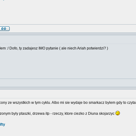
em :/ Dofo, ty zadajesz IMO pytanie ( ale niech Ariah potwierdzi? )
econy ze wszystkich w tym cyklu. Albo mi sie wydaje bo smarkacz bylem gdy to czyt
czonym byly ptaszki, drzewa itp - rzeczy, ktore ciezko z Diuna skojarzyc
fty