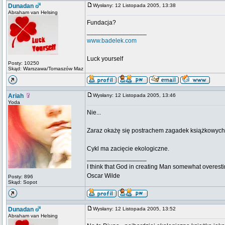
Dunadan
Wysłany: 12 Listopada 2005, 13:38
Abraham van Helsing
Fundacja?
_________________
www.badelek.com
Luck yourself
Posty: 10250
Skąd: Warszawa/Tomaszów Maz
Ariah
Wysłany: 12 Listopada 2005, 13:46
Yoda
Nie...
Zaraz okażę się postrachem zagadek książkowych
Cykl ma zacięcie ekologiczne.
_________________
I think that God in creating Man somewhat overestim
Oscar Wilde
Posty: 896
Skąd: Sopot
Dunadan
Wysłany: 12 Listopada 2005, 13:52
Abraham van Helsing