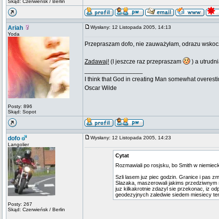
Skąd: Czerwieńsk / Berlin
Ariah
Wysłany: 12 Listopada 2005, 14:13
Yoda
Przepraszam dofo, nie zauważyłam, odrazu wskoczy
Zadawaj!
(I jeszcze raz przepraszam
) a utrudni
_________________
I think that God in creating Man somewhat overestim
Oscar Wilde
Posty: 896
Skąd: Sopot
dofo
Wysłany: 12 Listopada 2005, 14:23
Langolier
Cytat
Rozmawiali po rosjsku, bo Smith w niemieck
Szli lasem juz piec godzin. Granice i pas z
Slazaka, maszerowali jakims przedziwnym ro
juz kilkakrotnie zdazyl sie przekonac, iz 
geodezyjnych zaledwie siedem miesiecy te
Posty: 267
Skąd: Czerwieńsk / Berlin