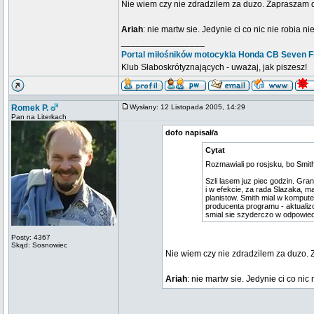
Nie wiem czy nie zdradzilem za duzo. Zapraszam
Ariah
: nie martw sie. Jedynie ci co nic nie robia n
_________________
Portal miłośników motocykla Honda CB Seven Fi
Klub Słaboskrótyznających - uważaj, jak piszesz!
Romek P.
Wysłany: 12 Listopada 2005, 14:29
Pan na Literkach
dofo napisał/a
Cytat
Rozmawiali po rosjsku, bo Smit
Szli lasem juz piec godzin. Gran
i w efekcie, za rada Slazaka, m
planistow. Smith mial w kompute
producenta programu - aktuali
smial sie szyderczo w odpowied
Posty: 4367
Skąd: Sosnowiec
Nie wiem czy nie zdradzilem za duzo
Ariah
: nie martw sie. Jedynie ci co nic