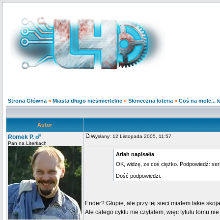
Strona Główna
»
Miasta długo nieśmiertelne
»
Słoneczna loteria
»
Coś na mole... 
Autor
Romek P.
Wysłany: 12 Listopada 2005, 11:57
Pan na Literkach
Ariah napisał/a
OK, widzę, ze coś ciężko. Podpowiedź: seria
Dość podpowiedzi.
Ender? Głupie, ale przy tej sieci miałem takie sko
Ale całego cyklu nie czytalem, więc tytułu tomu ni