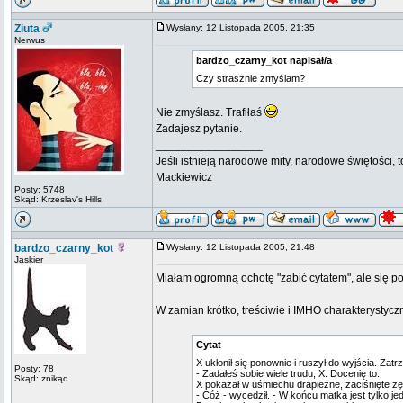
Ziuta
Wysłany: 12 Listopada 2005, 21:35
Nerwus
bardzo_czarny_kot napisał/a
Czy strasznie zmyślam?
Nie zmyślasz. Trafiłaś
Zadajesz pytanie.
_________________
Jeśli istnieją narodowe mity, narodowe świętości, 
Mackiewicz
Posty: 5748
Skąd: Krzeslav's Hills
bardzo_czarny_kot
Wysłany: 12 Listopada 2005, 21:48
Jaskier
Miałam ogromną ochotę "zabić cytatem", ale się pow
W zamian krótko, treściwie i IMHO charakterystyczn
Cytat
X ukłonił się ponownie i ruszył do wyjścia. Zatr
Posty: 78
- Zadałeś sobie wiele trudu, X. Docenię to.
Skąd: znikąd
X pokazał w uśmiechu drapieżne, zaciśnięte zę
- Cóż - wycedził. - W końcu matka jest tylko je