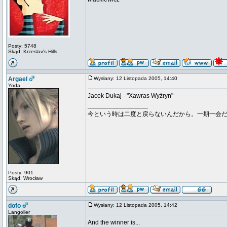
Posty: 5748
Skąd: Krzeslav's Hills
Argael
Wysłany: 12 Listopada 2005, 14:40
Yoda
Jacek Dukaj - "Xawras Wyżryn"
_________________
今という時は二度と戻らないんだから。一期一会
Posty: 901
Skąd: Wrocław
dofo
Wysłany: 12 Listopada 2005, 14:42
Langolier
And the winner is...