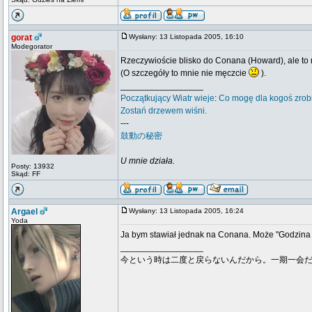
gorat
Wysłany: 13 Listopada 2005, 16:10
Modegorator
Rzeczywioście blisko do Conana (Howard), ale to 
(O szczegóły to mnie nie męczcie
).
_________________
Początkujący
Wiatr wieje
:
Co mogę dla kogoś zrob
Zostań drzewem wiśni.
---
鼓動の秘密
U mnie działa.
Posty: 13932
Skąd: FF
Argael
Wysłany: 13 Listopada 2005, 16:24
Yoda
Ja bym stawiał jednak na Conana. Może "Godzin
_________________
今という時は二度と戻らないんだから。一期一会