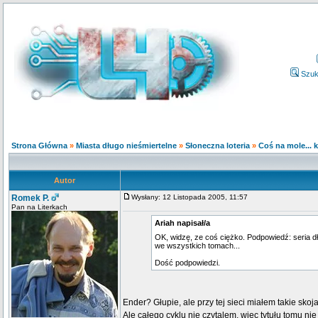
Szuk
Strona Główna
»
Miasta długo nieśmiertelne
»
Słoneczna loteria
»
Coś na mole... 
Autor
Romek P.
Wysłany: 12 Listopada 2005, 11:57
Pan na Literkach
Ariah napisał/a
OK, widzę, ze coś ciężko. Podpowiedź: seria dłu
we wszystkich tomach...
Dość podpowiedzi.
Ender? Głupie, ale przy tej sieci miałem takie sko
Ale całego cyklu nie czytalem, więc tytułu tomu ni