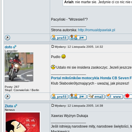
Ariah
: nie martw sie. Jedynie ci co nic nie
Pacyński - "Wrzesień"?
_________________
Strona autorska:
http://romualdpawlak.pl
dofo
Wysłany: 12 Listopada 2005, 14:32
Langolier
Pudlo
Udalo mi sie insidera zaskoczyc. Jezeli jeszcz
_________________
Portal miłośników motocykla Honda CB Seven Fi
Klub Słaboskrótyznających - uważaj, jak piszesz!
Posty: 267
Skąd: Czerwieńsk / Berlin
Ziuta
Wysłany: 12 Listopada 2005, 14:38
Nerwus
Xawras Wyżryn Dukaja
_________________
Jeśli istnieją narodowe mity, narodowe świętości, 
Mackiewicz