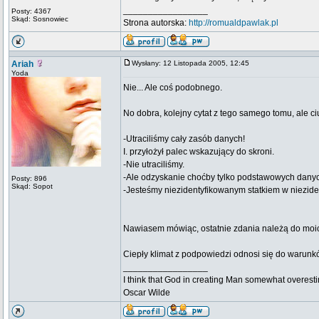
_________________
Posty: 4367
Skąd: Sosnowiec
Strona autorska:
http://romualdpawlak.pl
Ariah
Wysłany: 12 Listopada 2005, 12:45
Yoda
Nie... Ale coś podobnego.
No dobra, kolejny cytat z tego samego tomu, ale ci
-Utraciliśmy cały zasób danych!
I. przyłożył palec wskazujący do skroni.
-Nie utraciliśmy.
-Ale odzyskanie choćby tylko podstawowych danych 
Posty: 896
Skąd: Sopot
-Jesteśmy niezidentyfikowanym statkiem w niezide
Nawiasem mówiąc, ostatnie zdania należą do moic
Ciepły klimat z podpowiedzi odnosi się do warunk
_________________
I think that God in creating Man somewhat overestim
Oscar Wilde