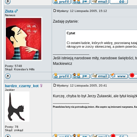
Ziuta
Wysłany: 12 Listopada 2005, 15:12
Nerwus
Zadaję pytanie:
Cytat
Ci ostatni ludzie, których widzę, pozostaną tu
niknącym w zorzy słonecznej, a potem powrócą
_________________
Jeśli istnieją narodowe mity, narodowe świętości, 
Mackiewicz
Posty: 5748
Skąd: Krzeslav's Hills
bardzo_czarny_kot
Wysłany: 12 Listopada 2005, 20:41
Jaskier
Kurczę, chyba to był Jerzy Żuławski, ale tytuł ksi
_________________
Prawdziwe koty nie potrzebują imion. Ale często są imionami nazywane. A
Posty: 78
Skąd: znikąd