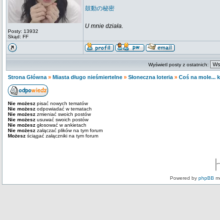
鼓動の秘密
U mnie działa.
Posty: 13932
Skąd: FF
Wyświetl posty z ostatnich:
Strona Główna
»
Miasta długo nieśmiertelne
»
Słoneczna loteria
»
Coś na mole... 
Nie możesz
pisać nowych tematów
Nie możesz
odpowiadać w tematach
Nie możesz
zmieniać swoich postów
Nie możesz
usuwać swoich postów
Nie możesz
głosować w ankietach
Nie możesz
załączać plików na tym forum
Możesz
ściągać załączniki na tym forum
Powered by
phpBB
mo