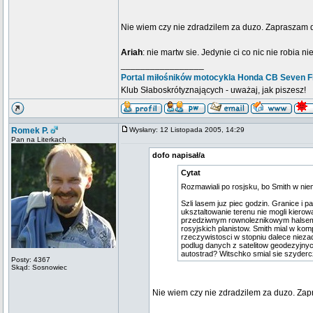
Nie wiem czy nie zdradzilem za duzo. Zapraszam
Ariah
: nie martw sie. Jedynie ci co nic nie robia n
_________________
Portal miłośników motocykla Honda CB Seven Fi
Klub Słaboskrótyznających - uważaj, jak piszesz!
Romek P.
Wysłany: 12 Listopada 2005, 14:29
Pan na Literkach
dofo napisał/a
Cytat
Rozmawiali po rosjsku, bo Smith w nie
Szli lasem juz piec godzin. Granice i p
uksztaltowanie terenu nie mogli kierow
przedziwnym rownoleznikowym halsem. B
rosyjskich planistow. Smith mial w kom
rzeczywistosci w stopniu dalece nieza
podlug danych z satelitow geodezyjny
autostrad? Witschko smial sie szyderc
Posty: 4367
Skąd: Sosnowiec
Nie wiem czy nie zdradzilem za duzo. Za