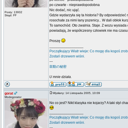
po czwarte - nieprawdopodobna
Nic dodać, nic ująć.
Posty: 13932
Gdzie wydarzyła się ta historia? By odpowiedzieć
Skąd: FF
rosochate za nimi łany pszenicy... W dali obłok kurzu, 
To samochód. Oto zwalnia. Staje. Z wozu wysiada
powiadają, że współczesny człowiek nie ma czasu 
Proszę
_________________
Początkujący
Wiatr wieje
:
Co mogę dla kogoś zrob
Zostań drzewem wiśni.
---
鼓動の秘密
U mnie działa.
gorat
Wysłany: 14 Listopada 2005, 10:09
Modegorator
No co jest? Nikt klasyka nie kojarzy? A taki styl cha
_________________
Początkujący
Wiatr wieje
:
Co mogę dla kogoś zrob
Zostań drzewem wiśni.
---