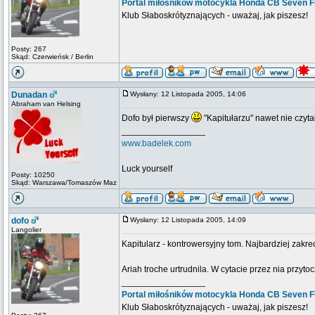
Portal miłośników motocykla Honda CB Seven Fi
Klub Słaboskrótyznających - uważaj, jak piszesz!
Posty: 267
Skąd: Czerwieńsk / Berlin
Dunadan
Wysłany: 12 Listopada 2005, 14:06
Abraham van Helsing
Dofo był pierwszy
"Kapitułarzu" nawet nie czytał
_________________
www.badelek.com
Luck yourself
Posty: 10250
Skąd: Warszawa/Tomaszów Maz
dofo
Wysłany: 12 Listopada 2005, 14:09
Langolier
Kapitularz - kontrowersyjny tom. Najbardziej zakr
Ariah troche urtrudnila. W cytacie przez nia przyto
_________________
Portal miłośników motocykla Honda CB Seven Fi
Klub Słaboskrótyznających - uważaj, jak piszesz!