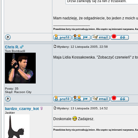
Drzwi zamknęły się za nim z trzaskiem.
Mam nadzieję, że odgadniecie, bo jeden z moich 
_________________
Prawdziwe koty nie potrzebują imion. Ale często są imionami nazywane. A
Chris R.
Wysłany: 12 Listopada 2005, 22:58
Tom Bombadil
Maja Lidia Kossakowska. "Zobaczyć czerwień" z t
Posty: 35
Skąd: Racoon City
bardzo_czarny_kot
Wysłany: 13 Listopada 2005, 14:52
Jaskier
Doskonale
Zadajesz.
_________________
Prawdziwe koty nie potrzebują imion. Ale często są imionami nazywane. A