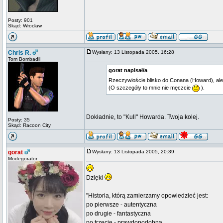
Posty: 901
Skąd: Wrocław
Chris R.
Wysłany: 13 Listopada 2005, 16:28
Tom Bombadil
gorat napisał/a
Rzeczywioście blisko do Conana (Howard), ale 
(O szczegóły to mnie nie męczcie
).
Dokładnie, to "Kull" Howarda. Twoja kolej.
Posty: 35
Skąd: Racoon City
gorat
Wysłany: 13 Listopada 2005, 20:39
Modegorator
Dzięki
"Historia, którą zamierzamy opowiedzieć jest:
po pierwsze - autentyczna
po drugie - fantastyczna
po trzecie - prawdopodobna