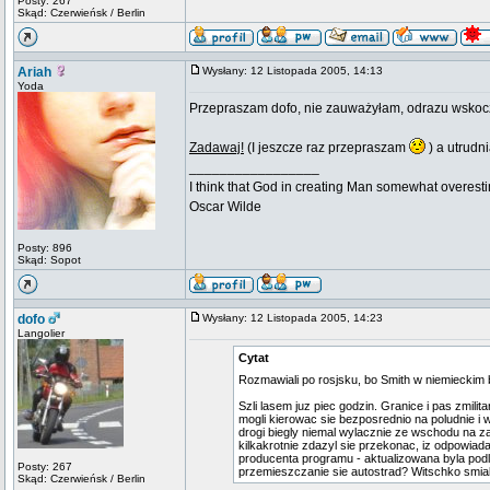
Posty: 267
Skąd: Czerwieńsk / Berlin
Ariah
Wysłany: 12 Listopada 2005, 14:13
Yoda
Przepraszam dofo, nie zauważyłam, odrazu wskoczy
Zadawaj!
(I jeszcze raz przepraszam
) a utrudni
_________________
I think that God in creating Man somewhat overestim
Oscar Wilde
Posty: 896
Skąd: Sopot
dofo
Wysłany: 12 Listopada 2005, 14:23
Langolier
Cytat
Rozmawiali po rosjsku, bo Smith w niemieckim 
Szli lasem juz piec godzin. Granice i pas zmili
mogli kierowac sie bezposrednio na poludnie i
drogi biegly niemal wylacznie ze wschodu na zac
kilkakrotnie zdazyl sie przekonac, iz odpowia
producenta programu - aktualizowana byla pod
Posty: 267
przemieszczanie sie autostrad? Witschko smial
Skąd: Czerwieńsk / Berlin