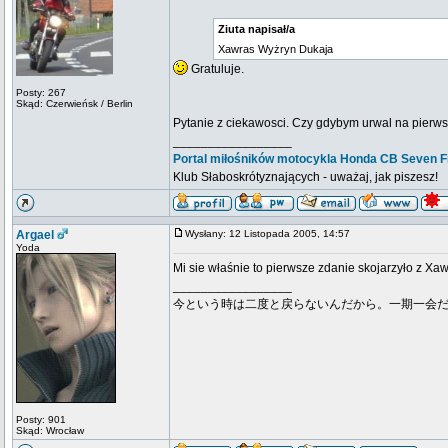
Ziuta napisał/a
Xawras Wyżryn Dukaja
Gratuluje.
Posty: 267
Skąd: Czerwieńsk / Berlin
Pytanie z ciekawosci. Czy gdybym urwal na pierwsz
_________________
Portal miłośników motocykla Honda CB Seven Fi
Klub Słaboskrótyznających - uważaj, jak piszesz!
Argael
Wysłany: 12 Listopada 2005, 14:57
Yoda
Mi sie właśnie to pierwsze zdanie skojarzyło z Xa
_________________
今という時は二度と戻らないんだから。一期一会
Posty: 901
Skąd: Wrocław