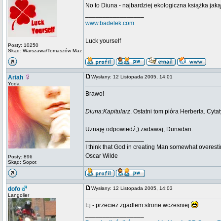
No to Diuna - najbardziej ekologiczna książka jak
_________________
www.badelek.com
Luck yourself
Posty: 10250
Skąd: Warszawa/Tomaszów Maz
Ariah
Wysłany: 12 Listopada 2005, 14:01
Yoda
Brawo!
Diuna:Kapitularz
. Ostatni tom pióra Herberta. Cyt
Uznaję odpowiedź;) zadawaj, Dunadan.
_________________
I think that God in creating Man somewhat overestim
Oscar Wilde
Posty: 896
Skąd: Sopot
dofo
Wysłany: 12 Listopada 2005, 14:03
Langolier
Ej - przeciez zgadlem strone wczesniej
_________________