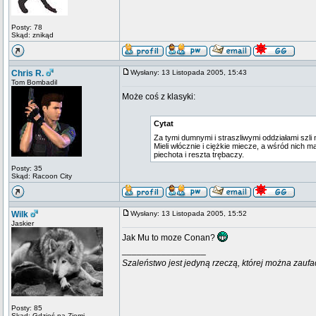
Posty: 78
Skąd: znikąd
Chris R.
Wysłany: 13 Listopada 2005, 15:43
Tom Bombadil
Może coś z klasyki:
Cytat
Za tymi dumnymi i straszliwymi oddziałami szli
Mieli włócznie i ciężkie miecze, a wśród nich 
piechota i reszta trębaczy.
Posty: 35
Skąd: Racoon City
Wilk
Wysłany: 13 Listopada 2005, 15:52
Jaskier
Jak Mu to moze Conan?
_________________
Szaleństwo jest jedyną rzeczą, której można zaufa
Posty: 85
Skąd: Gdzieś na Ziemi