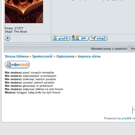
Posty: 17377
Skąd: The Boat
Wyświetl posty z ostatnich:
Strona Główna
»
Społeczność
»
Ogłoszenia
»
Imprezy różne
Nie możesz
pisać nowych tematów
Nie możesz
odpowiadać w tematach
Nie możesz
zmieniać swoich postów
Nie możesz
usuwać swoich postów
Nie możesz
głosować w ankietach
Nie możesz
załączać plików na tym forum
Możesz
ściągać załączniki na tym forum
Powered by
phpBB
mo