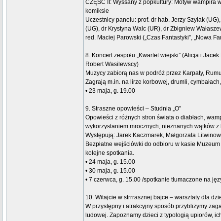
CZĘŚĆ II: Wyssany z popkultury: Motyw wampira w li
komiksie
Uczestnicy panelu: prof. dr hab. Jerzy Szyłak (UG)
(UG), dr Krystyna Walc (UR), dr Zbigniew Wałasze
red. Maciej Parowski („Czas Fantastyki”, „Nowa Fan
8. Koncert zespołu „Kwartet wiejski” (Alicja i Jace
Robert Wasilewscy)
Muzycy zabiorą nas w podróż przez Karpaty, Rumu
Zagrają m.in. na lirze korbowej, drumli, cymbałach,
• 23 maja, g. 19.00
9. Straszne opowieści – Studnia „O”
Opowieści z różnych stron świata o diabłach, wamp
wykorzystaniem mrocznych, nieznanych wątków z 
Występują: Jarek Kaczmarek, Małgorzata Litwinow
Bezpłatne wejściówki do odbioru w kasie Muzeum
kolejne spotkania.
• 24 maja, g. 15.00
• 30 maja, g. 15.00
• 7 czerwca, g. 15.00 /spotkanie tłumaczone na ję
10. Witajcie w strrrasznej bajce – warsztaty dla dzi
W przystępny i atrakcyjny sposób przybliżymy zag
ludowej. Zapoznamy dzieci z typologią upiorów, ic