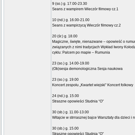
9 (so.) g. 17.00-23.30
Seans z wampirem Wieczór filmowy cz.1
10 (nd.) g. 16.00-21.00
Seans z wampirzycą Wieczór filmowy cz.2
20 (śr.) g. 18.00
Magiczne, święte, nienazwane – opowieść o rumuń
związanych z nimi tradycjach Wykład Iwony Kołodzi
cyklu: Palcem po mapie – Rumunia
23 (so.) g. 14.00-19.00
(Ob)sesja demonologiczna Sesja naukowa
23 (so.) g. 19.00
Koncert zespołu „Kwartet wiejski” Koncert folkowy
24 (nd.) g. 15.00
Straszne opowieści Studnia “O”
30 (sb.) g. 11.00-13.00
Witajcie w strrrasznej bajce Warsztaty dla dzieci i 
30 (sb.) g. 15.00
Straszne opowieści Studnia “O”