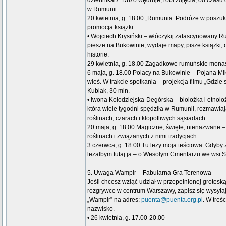
dziennikarz. Dużo wędruje, robi zdjęcia, od czasu
w Rumunii.
20 kwietnia, g. 18.00 „Rumunia. Podróże w poszuk
promocja książki.
• Wojciech Krysiński – włóczykij zafascynowany 
piesze na Bukowinie, wydaje mapy, pisze książki
historie.
29 kwietnia, g. 18.00 Zagadkowe rumuńskie monas
6 maja, g. 18.00 Polacy na Bukowinie – Pojana Mik
wieś. W trakcie spotkania – projekcja filmu „Gdzie s
Kubiak, 30 min.
• Iwona Kołodziejska-Degórska – biolożka i etnol
która wiele tygodni spędziła w Rumunii, rozmawiaj
roślinach, czarach i kłopotliwych sąsiadach.
20 maja, g. 18.00 Magiczne, święte, nienazwane 
roślinach i związanych z nimi tradycjach.
3 czerwca, g. 18.00 Tu leży moja teściowa. Gdyby ż
leżałbym tutaj ja – o Wesołym Cmentarzu we wsi 
5. Uwaga Wampir – Fabularna Gra Terenowa
Jeśli chcesz wziąć udział w przepełnionej grotes
rozgrywce w centrum Warszawy, zapisz się wysyła
„Wampir” na adres:
puenta@puenta.org.pl
. W treś
nazwisko.
• 26 kwietnia, g. 17.00-20.00