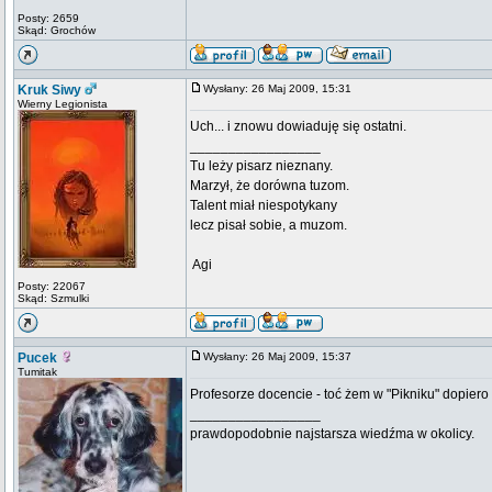
Posty: 2659
Skąd: Grochów
Kruk Siwy
Wysłany: 26 Maj 2009, 15:31
Wierny Legionista
Uch... i znowu dowiaduję się ostatni.
_________________
Tu leży pisarz nieznany.
Marzył, że dorówna tuzom.
Talent miał niespotykany
lecz pisał sobie, a muzom.
 Agi
Posty: 22067
Skąd: Szmulki
Pucek
Wysłany: 26 Maj 2009, 15:37
Tumitak
Profesorze docencie - toć żem w "Pikniku" dopiero 
_________________
prawdopodobnie najstarsza wiedźma w okolicy.