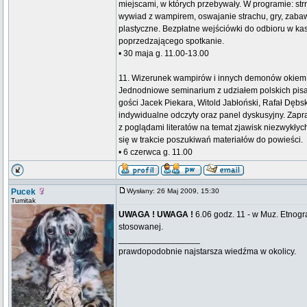
miejscami, w których przebywały. W programie: strr
wywiad z wampirem, oswajanie strachu, gry, zabaw
plastyczne. Bezpłatne wejściówki do odbioru w k
poprzedzającego spotkanie.
• 30 maja g. 11.00-13.00
11. Wizerunek wampirów i innych demonów okiem 
Jednodniowe seminarium z udziałem polskich pis
gości Jacek Piekara, Witold Jabłoński, Rafał Dębs
indywidualne odczyty oraz panel dyskusyjny. Zap
z poglądami literatów na temat zjawisk niezwykłych,
się w trakcie poszukiwań materiałów do powieści.
• 6 czerwca g. 11.00
Pucek
Wysłany: 26 Maj 2009, 15:30
Tumitak
UWAGA ! UWAGA !
6.06 godz. 11 - w Muz. Etnog
stosowanej.
_________________
prawdopodobnie najstarsza wiedźma w okolicy.