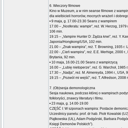
6. Wieczory filmowe
Kino w Muzeum, a w nim seanse filmowe z wampira
dla wielbicieli horrorów, mocnych wrażeń i dobrego
• 9 maja, g. 17.00-23.30 Seans z wampirem
17.00 – „Nosferatu: wampir”, reż. W. Herzog, 1979 
106 min.
19.15 – „Vampire Hunter D: Żądza krwi”, reż. Y. Kawa
Japonia/Hongkong/USA, 102 min.
21.00 – „Znak wampira”, reż. T. Browning, 1935 r. 
22.00 - „Cień wampira”, reż. E.E. Merhige, 2000 r
Brytania, 92 min.
• 10 maja, 16.00-21.00 Seans z wampirzycą
16.00 – „Lubię nietoperze”, reż. G. Warchoł, 1985 r
17.30 – „Nadja”, reż. M. Almereyda, 1994 r., USA, 
19.15 – „Pozwól mi wejść”, reż. T. Alfredson, 2008 
7. (Ob)sesja demonologiczna
Sesja naukowa, podczas której o wampirach podys
folkloryści, znawcy literatury i filmu.
• 23 maja, g. 14.00-19.00
CZĘŚĆ I: W szponach wampira: Postacie demoniczn
Uczestnicy panelu: prof. dr hab. Piotr Kowalski (UJ
Piątkowska (UŁ), Adam Podgórski, Barbara Podgórs
Księgi Demonów Polskich”).