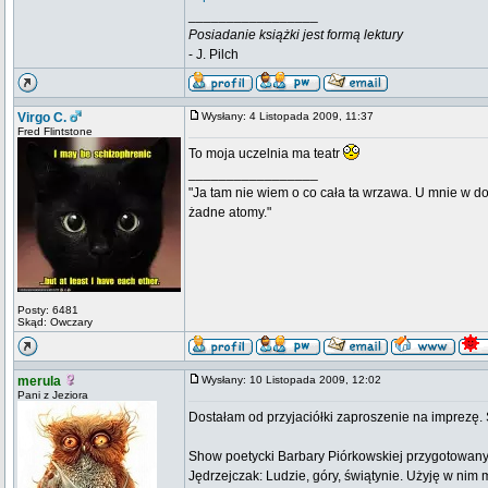
_________________
Posiadanie książki jest formą lektury
- J. Pilch
Virgo C.
Wysłany: 4 Listopada 2009, 11:37
Fred Flintstone
To moja uczelnia ma teatr
_________________
"Ja tam nie wiem o co cała ta wrzawa. U mnie w d
żadne atomy."
Posty: 6481
Skąd: Owczary
merula
Wysłany: 10 Listopada 2009, 12:02
Pani z Jeziora
Dostałam od przyjaciółki zaproszenie na imprezę.
Show poetycki Barbary Piórkowskiej przygotowany
Jędrzejczak: Ludzie, góry, świątynie. Użyję w nim m