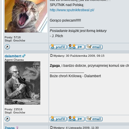
SPUTNIK nad Polską:
http://www.sputnikfestiwal.pl/
Gorąco polecam!!!!!!
_________________
Posiadanie książki jest formą lektury
- J. Pilch
Posty: 5716
Skąd: Grochów
dalambert
Wysłany: 30 Października 2009, 09:15
Agent Chaosu
Zgaga
, i bardzo dobrze, przynajmniej komuś sie 
_________________
Boże chroń Królową - Dalambert
Posty: 23516
Skąd: Grochów
Zgaga
Wysłany: 4 Listopada 2009, 11:30