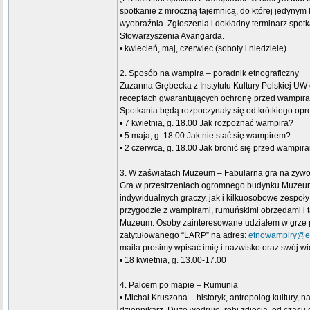
spotkanie z mroczną tajemnicą, do której jedynym 
wyobraźnia. Zgłoszenia i dokładny terminarz spot
Stowarzyszenia Avangarda.
• kwiecień, maj, czerwiec (soboty i niedziele)
2. Sposób na wampira – poradnik etnograficzny
Zuzanna Grębecka z Instytutu Kultury Polskiej U
receptach gwarantujących ochronę przed wampiram
Spotkania będą rozpoczynały się od krótkiego op
• 7 kwietnia, g. 18.00 Jak rozpoznać wampira?
• 5 maja, g. 18.00 Jak nie stać się wampirem?
• 2 czerwca, g. 18.00 Jak bronić się przed wampir
3. W zaświatach Muzeum – Fabularna gra na żyw
Gra w przestrzeniach ogromnego budynku Muzeu
indywidualnych graczy, jak i kilkuosobowe zespoły
przygodzie z wampirami, rumuńskimi obrzędami i
Muzeum. Osoby zainteresowane udziałem w grze p
zatytułowanego “LARP” na adres:
etnowampiry@e
maila prosimy wpisać imię i nazwisko oraz swój wi
• 18 kwietnia, g. 13.00-17.00
4. Palcem po mapie – Rumunia
• Michał Kruszona – historyk, antropolog kultury, n