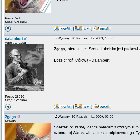
- J. Pilch
Posty: 5716
Skąd: Grochów
dalambert
Wysłany: 20 Października 2009, 15:08
Agent Chaosu
Zgaga
, interesująca Scena Lubelska jest puckowi
_________________
Boże chroń Królową - Dalambert
Posty: 23516
Skąd: Grochów
Zgaga
Wysłany: 26 Października 2009, 09:00
Nerwus
Spektakl o
Czarnej Mańce
polecam z czystym sumien
szemranej Warszawie, aktorsko odpicowanego. Tylko