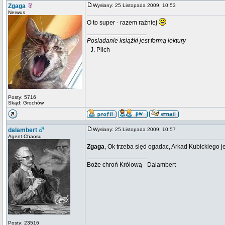
Zgaga
Wysłany: 25 Listopada 2009, 10:53
Nerwus
O to super - razem raźniej
_________________
Posiadanie książki jest formą lektury
- J. Pilch
Posty: 5716
Skąd: Grochów
dalambert
Wysłany: 25 Listopada 2009, 10:57
Agent Chaosu
Zgaga
, Ok trzeba sięd ogadac, Arkad Kubickiego j
_________________
Boże chroń Królową - Dalambert
Posty: 23516