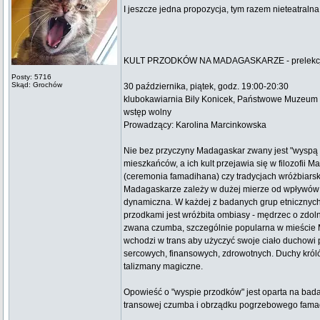
I jeszcze jedna propozycja, tym razem nieteatralna
KULT PRZODKÓW NA MADAGASKARZE - prelekcja m
Posty: 5716
Skąd: Grochów
30 października, piątek, godz. 19:00-20:30
klubokawiarnia Bily Konicek, Państwowe Muzeum
wstęp wolny
Prowadzący: Karolina Marcinkowska
Nie bez przyczyny Madagaskar zwany jest "wyspą 
mieszkańców, a ich kult przejawia się w filozofi
(ceremonia famadihana) czy tradycjach wróżbiarsk
Madagaskarze zależy w dużej mierze od wpływów kul
dynamiczna. W każdej z badanych grup etnicznych 
przodkami jest wróżbita ombiasy - mędrzec o zdol
zwana czumba, szczególnie popularna w mieście 
wchodzi w trans aby użyczyć swoje ciało duchowi 
sercowych, finansowych, zdrowotnych. Duchy króló
talizmany magiczne.
Opowieść o "wyspie przodków" jest oparta na bad
transowej czumba i obrządku pogrzebowego fama
_________________