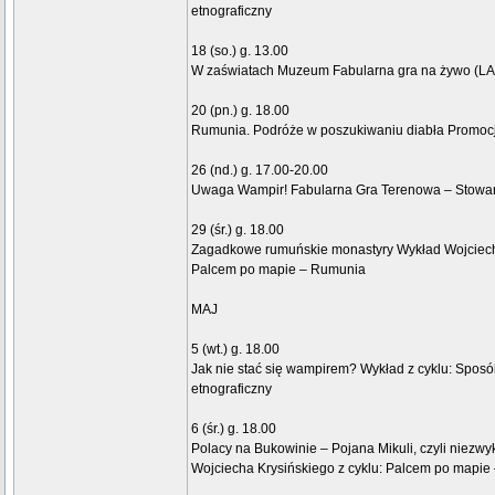
etnograficzny
18 (so.) g. 13.00
W zaświatach Muzeum Fabularna gra na żywo (LA
20 (pn.) g. 18.00
Rumunia. Podróże w poszukiwaniu diabła Promocj
26 (nd.) g. 17.00-20.00
Uwaga Wampir! Fabularna Gra Terenowa – Stowa
29 (śr.) g. 18.00
Zagadkowe rumuńskie monastyry Wykład Wojciecha
Palcem po mapie – Rumunia
MAJ
5 (wt.) g. 18.00
Jak nie stać się wampirem? Wykład z cyklu: Spos
etnograficzny
6 (śr.) g. 18.00
Polacy na Bukowinie – Pojana Mikuli, czyli niezwy
Wojciecha Krysińskiego z cyklu: Palcem po mapi