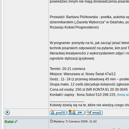
powiedzieć innym nie mają doświadczenia pisarski
Prowadzi: Barbara Piórkowska - poetka, autorka o
dziennikarskim („Gazeta Wyborcza” w Gdańsku, po
Rozwoju Kobiet Progressteron)
W programie: pomysły na to, jak zacząć pisać teks
technik pisarskich odpowiedź na pytanie, kim jest
literackiej kreatywności z wykorzystaniem zdjęć i m
ogrodzie stylizacji językowej
Termin: 20-21 czerwca
Miejsce: Warszawa ul. Nowy Świat 47a/12
Godz.: 11- 18 (z przerwą obiadową 45 min – posił
Grupa maks. 12 osób (decyduje kolejność zgłosze
Cena od osoby: 250 zł (NR KONTA 91 20 30 0045
Kontakt i zapisy : Ilona Sobol 510 268 225,
ilona.
_________________
Kobiety dzielą się na te, które nie wiedzą czego ch
Rafał
Wysłany: 5 Czerwca 2009, 11:42
.