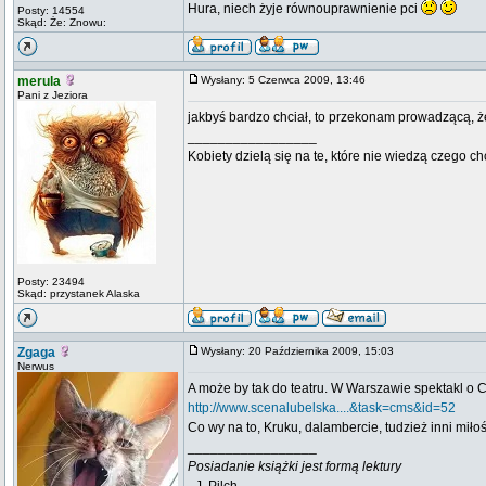
Hura, niech żyje równouprawnienie pci
Posty: 14554
Skąd: Że: Znowu:
merula
Wysłany: 5 Czerwca 2009, 13:46
Pani z Jeziora
jakbyś bardzo chciał, to przekonam prowadzącą, ż
_________________
Kobiety dzielą się na te, które nie wiedzą czego ch
Posty: 23494
Skąd: przystanek Alaska
Zgaga
Wysłany: 20 Października 2009, 15:03
Nerwus
A może by tak do teatru. W Warszawie spektakl o 
http://www.scenalubelska....&task=cms&id=52
Co wy na to, Kruku, dalambercie, tudzież inni miło
_________________
Posiadanie książki jest formą lektury