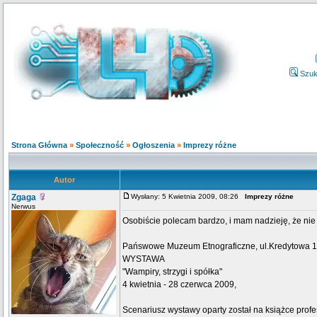
Szuk
Strona Główna
»
Społeczność
»
Ogłoszenia
»
Imprezy różne
Autor
Zgaga
Wysłany: 5 Kwietnia 2009, 08:26
Imprezy różne
Nerwus
Osobiście polecam bardzo, i mam nadzieję, że nie
Pańswowe Muzeum Etnograficzne, ul.Kredytowa 
WYSTAWA
"Wampiry, strzygi i spółka"
4 kwietnia - 28 czerwca 2009,
Scenariusz wystawy oparty został na książce profe