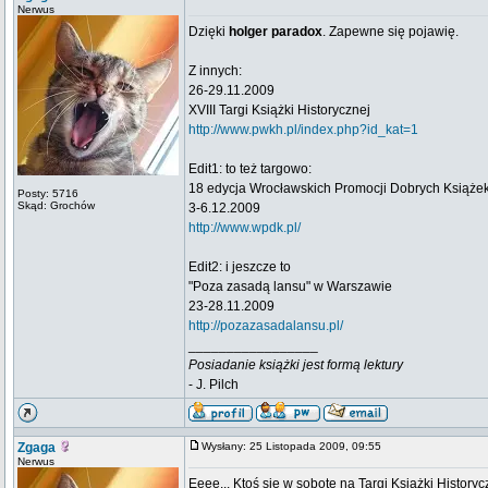
Nerwus
Dzięki
holger paradox
. Zapewne się pojawię.
Z innych:
26-29.11.2009
XVIII Targi Książki Historycznej
http://www.pwkh.pl/index.php?id_kat=1
Edit1: to też targowo:
18 edycja Wrocławskich Promocji Dobrych Książe
Posty: 5716
Skąd: Grochów
3-6.12.2009
http://www.wpdk.pl/
Edit2: i jeszcze to
"Poza zasadą lansu" w Warszawie
23-28.11.2009
http://pozazasadalansu.pl/
_________________
Posiadanie książki jest formą lektury
- J. Pilch
Zgaga
Wysłany: 25 Listopada 2009, 09:55
Nerwus
Eeee... Ktoś się w sobotę na Targi Książki History