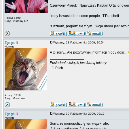
_________________
Czerwony Prorok i Najwyższy Kapłan Ortalionow
'Irony is wasted on some people.'-T.Pratchett
Posty: 8409
Skąd: z krainy Oz
"Ozzborn, pogódź się z tym. Twoja uroda jest Twoi
Zgaga
Wysłany: 28 Października 2009, 10:54
Nerwus
A to sorry... Ale pozytywnej informacji nigdy dość...
_________________
Posiadanie książki jest formą lektury
- J. Pilch
Posty: 5716
Skąd: Grochów
Zgaga
Wysłany: 30 Października 2009, 09:12
Nerwus
Sorry, że monopolizuję ten wątek, ale:
Już za chwileczkę, już za momencik...
: