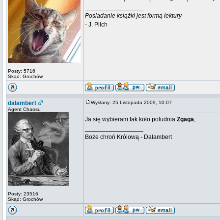
_________________
Posiadanie książki jest formą lektury
- J. Pilch
Posty: 5716
Skąd: Grochów
dalambert
Wysłany: 25 Listopada 2009, 10:07
Agent Chaosu
Ja się wybieram tak koło poludnia
Zgaga
,
_________________
Boże chroń Królową - Dalambert
Posty: 23516
Skąd: Grochów