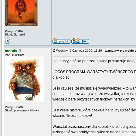
Posty: 22067
Skąd: Szmulki
merula
Wysłany: 5 Czerwca 2009, 11:26
warsztaty pisarskie d
Pani z Jeziora
moja przyjaciółka poprosiła, więc przekazuję dalej
LOGOS PROGRAM. WARSZTATY TWÓRCZEGO P
dla kobiet
Jeśli czujesz, że musisz się wypowiedzieć – to wars
sobie talent oraz wiarę w to, że wszystko, co mas
wiedzę o parę pożytecznych tricków literackich, by
Posty: 23494
Jest wiele historii, które czekają na to, by ujrzeć 
Skąd: przystanek Alaska
właśnie Twoich tekstów!
Warsztat przeznaczony dla kobiet, które: lubią pi
wzbogacić swą praktyczną wiedzę na ten temat zac