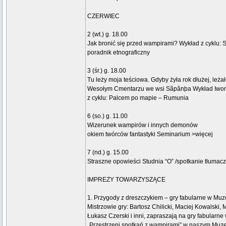
CZERWIEC
2 (wt.) g. 18.00
Jak bronić się przed wampirami? Wykład z cyklu:
poradnik etnograficzny
3 (śr.) g. 18.00
Tu leży moja teściowa. Gdyby żyła rok dłużej, leżał
Wesołym Cmentarzu we wsi Sãpânþa Wykład Iwony
z cyklu: Palcem po mapie – Rumunia
6 (so.) g. 11.00
Wizerunek wampirów i innych demonów
okiem twórców fantastyki Seminarium >więcej
7 (nd.) g. 15.00
Straszne opowieści Studnia “O” /spotkanie tłumac
IMPREZY TOWARZYSZĄCE
1. Przygody z dreszczykiem – gry fabularne w M
Mistrzowie gry: Bartosz Chilicki, Maciej Kowalski, 
Łukasz Czerski i inni, zapraszają na gry fabularne
„Przestrzeni spotkań z wampirami” w naszym Muz