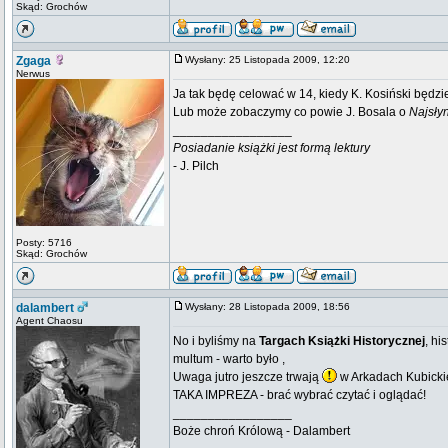
Skąd: Grochów
Zgaga
Wysłany: 25 Listopada 2009, 12:20
Nerwus
Ja tak będę celować w 14, kiedy K. Kosiński będz
Lub może zobaczymy co powie J. Bosala o
Najsły
_________________
Posiadanie książki jest formą lektury
- J. Pilch
Posty: 5716
Skąd: Grochów
dalambert
Wysłany: 28 Listopada 2009, 18:56
Agent Chaosu
No i byliśmy na
Targach Książki Historycznej
, hi
multum - warto było ,
Uwaga jutro jeszcze trwają
w Arkadach Kubicki
TAKA IMPREZA - brać wybrać czytać i oglądać!
_________________
Boże chroń Królową - Dalambert