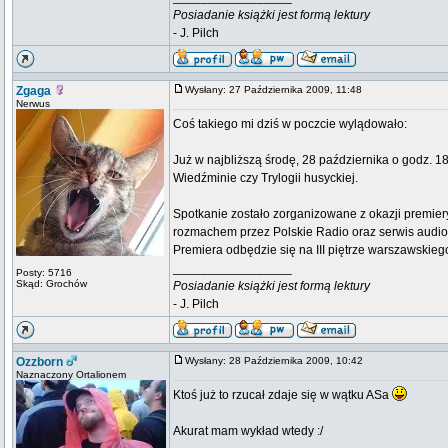
Posiadanie książki jest formą lektury
- J. Pilch
Zgaga
Wysłany: 27 Października 2009, 11:48
Nerwus
Coś takiego mi dziś w poczcie wylądowało:
Już w najbliższą środę, 28 października o godz. 1
Wiedźminie czy Trylogii husyckiej.
Spotkanie zostało zorganizowane z okazji premier
rozmachem przez Polskie Radio oraz serwis audi
Premiera odbędzie się na III piętrze warszawskieg
_________________
Posty: 5716
Skąd: Grochów
Posiadanie książki jest formą lektury
- J. Pilch
Ozzborn
Wysłany: 28 Października 2009, 10:42
Naznaczony Ortalionem
Ktoś już to rzucał zdaje się w wątku ASa
Akurat mam wykład wtedy :/