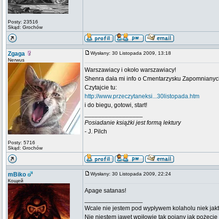
Posty: 23516
Skąd: Grochów
Zgaga
Wysłany: 30 Listopada 2009, 13:18
Nerwus
Warszawiacy i około warszawiacy!
Shenra dała mi info o Cmentarzysku Zapomnianyc
Czytajcie tu:
http://www.przeczytaneksi...30listopada.htm
i do biegu, gotowi, start!
_________________
Posiadanie książki jest formą lektury
- J. Pilch
Posty: 5716
Skąd: Grochów
mBiko
Wysłany: 30 Listopada 2009, 22:24
Кощей
Apage satanas!
_________________
Wcale nie jestem pod wypływem kolaholu niek jakt
Nie niestem jawet wpiłowie tak pojany jak pożeci