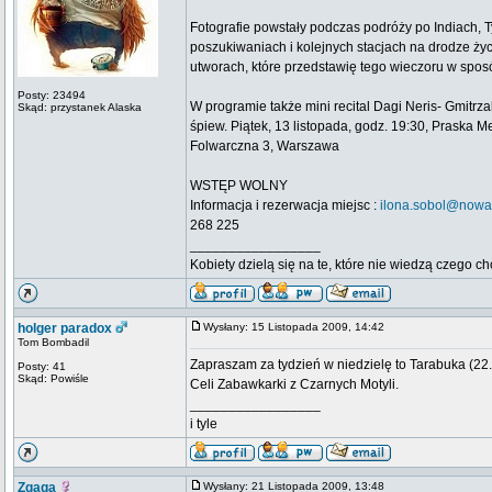
Fotografie powstały podczas podróży po Indiach, 
poszukiwaniach i kolejnych stacjach na drodze życi
utworach, które przedstawię tego wieczoru w sposó
Posty: 23494
W programie także mini recital Dagi Neris- Gmitrz
Skąd: przystanek Alaska
śpiew. Piątek, 13 listopada, godz. 19:30, Praska Me
Folwarczna 3, Warszawa
WSTĘP WOLNY
Informacja i rezerwacja miejsc :
ilona.sobol@nowa-
268 225
_________________
Kobiety dzielą się na te, które nie wiedzą czego ch
holger paradox
Wysłany: 15 Listopada 2009, 14:42
Tom Bombadil
Zapraszam za tydzień w niedzielę to Tarabuka (2
Posty: 41
Skąd: Powiśle
Celi Zabawkarki z Czarnych Motyli.
_________________
i tyle
Zgaga
Wysłany: 21 Listopada 2009, 13:48