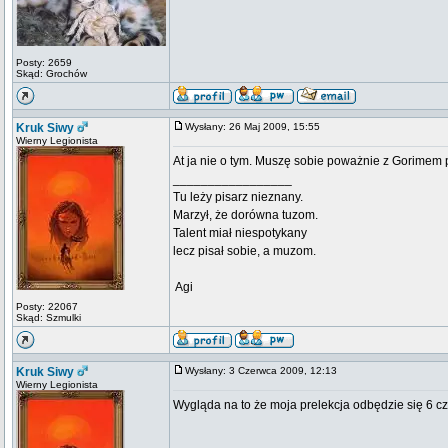
Posty: 2659
Skąd: Grochów
Kruk Siwy
Wysłany: 26 Maj 2009, 15:55
Wierny Legionista
At ja nie o tym. Muszę sobie poważnie z Gorimem 
_________________
Tu leży pisarz nieznany.
Marzył, że dorówna tuzom.
Talent miał niespotykany
lecz pisał sobie, a muzom.
 Agi
Posty: 22067
Skąd: Szmulki
Kruk Siwy
Wysłany: 3 Czerwca 2009, 12:13
Wierny Legionista
Wygląda na to że moja prelekcja odbędzie się 6 cz