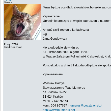
Nerwus
Teraz będzie coś dla krakowiaków, bo takie zapros
Zaproszenie
Uprzejmie proszę o przyjęcie zaproszenia na pre
Ampuć czyli zoologia fantastyczna
wg
Jana Gondowicza
Posty: 5716
Skąd: Grochów
która odbędzie się w dniach
8 i 9 listopada 2009 o godz. 19:00
w Teatrze Zależnym Politechniki Krakowskiej, Krak
Po spektaklu w dniu 8 listopda odbędzie się spo
Z poważaniem
Wiesław Hołdys
Stowarzyszenie Teatr Mumerus
os. Piastów 32/22
31-624 Kraków
tel.: 012 645 92 73
kom.: 604 867697
mumerus@poczta.onet.pl
http://www.mumerus.net