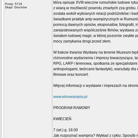
która opisuje XVIII wieczne rumuńskie ludowe rytua
Posty: 5716
Skąd: Grochów
z wiarą w możliwość powrotu zmarłych zza grobu
została wokół wybranych relacji podróżników i bada
świadkami praktyk anty-wampirycznych w Rumunii
pomocą dawnych opisów, eksponatów, fotografii, ins
zarejestrowanych współcześnie filmów, wystawa 
światem ludowej magii, w której pozornie zwykłe p
mocy zamykania drogi przed złem.
W trakcie trwania Wystawy na terenie Muzeum będ
różnorodne wydarzenia i imprezy towarzyszące, tak
RPG, LARP i terenowa, spotkania ze specjalistami 
antropologami, twórcami fantastyki), warsztaty dla 
filmowe oraz koncert.
Więcej informacji o wystawie i imprezach na stroni
www.etnowampiry.pl
PROGRAM RAMOWY
KWIECIEŃ
7 (wt.) g. 18.00
Jak rozpoznać wampira? Wykład z cyklu: Sposób n