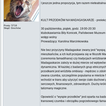
I jeszcze jedna propozycja, tym razem nieteatralna
KULT PRZODKÓW NA MADAGASKARZE - prelekcja m
Posty: 5716
Skąd: Grochów
30 października, piątek, godz. 19:00-20:30
klubokawiarnia Bily Konicek, Państwowe Muzeum
wstęp wolny
Prowadzący: Karolina Marcinkowska
Nie bez przyczyny Madagaskar zwany jest "wyspą 
mieszkańców, a ich kult przejawia się w filozofi
(ceremonia famadihana) czy tradycjach wróżbiarsk
Madagaskarze zależy w dużej mierze od wpływów kul
dynamiczna. W każdej z badanych grup etnicznych 
przodkami jest wróżbita ombiasy - mędrzec o zdol
zwana czumba, szczególnie popularna w mieście 
wchodzi w trans aby użyczyć swoje ciało duchowi 
sercowych, finansowych, zdrowotnych. Duchy króló
talizmany magiczne.
Opowieść o "wyspie przodków" jest oparta na bad
transowej czumba i obrządku pogrzebowego fama
_________________