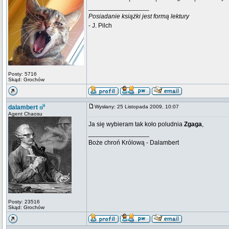
_________________
Posiadanie książki jest formą lektury
- J. Pilch
Posty: 5716
Skąd: Grochów
dalambert
Wysłany: 25 Listopada 2009, 10:07
Agent Chaosu
Ja się wybieram tak koło poludnia
Zgaga
,
_________________
Boże chroń Królową - Dalambert
Posty: 23516
Skąd: Grochów