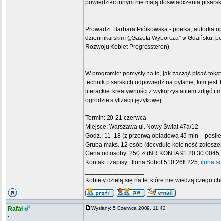
powiedzieć innym nie mają doświadczenia pisarski
Prowadzi: Barbara Piórkowska - poetka, autorka o
dziennikarskim („Gazeta Wyborcza” w Gdańsku, po
Rozwoju Kobiet Progressteron)
W programie: pomysły na to, jak zacząć pisać teks
technik pisarskich odpowiedź na pytanie, kim jest
literackiej kreatywności z wykorzystaniem zdjęć i m
ogrodzie stylizacji językowej
Termin: 20-21 czerwca
Miejsce: Warszawa ul. Nowy Świat 47a/12
Godz.: 11- 18 (z przerwą obiadową 45 min – posił
Grupa maks. 12 osób (decyduje kolejność zgłosze
Cena od osoby: 250 zł (NR KONTA 91 20 30 0045
Kontakt i zapisy : Ilona Sobol 510 268 225,
ilona.
_________________
Kobiety dzielą się na te, które nie wiedzą czego ch
Rafał
Wysłany: 5 Czerwca 2009, 11:42
.