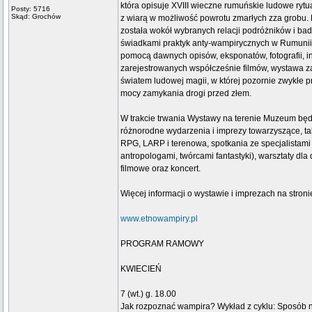
która opisuje XVIII wieczne rumuńskie ludowe rytua
Posty: 5716
Skąd: Grochów
z wiarą w możliwość powrotu zmarłych zza grobu
została wokół wybranych relacji podróżników i bada
świadkami praktyk anty-wampirycznych w Rumunii
pomocą dawnych opisów, eksponatów, fotografii, ins
zarejestrowanych współcześnie filmów, wystawa 
światem ludowej magii, w której pozornie zwykłe p
mocy zamykania drogi przed złem.
W trakcie trwania Wystawy na terenie Muzeum będ
różnorodne wydarzenia i imprezy towarzyszące, tak
RPG, LARP i terenowa, spotkania ze specjalistami 
antropologami, twórcami fantastyki), warsztaty dla 
filmowe oraz koncert.
Więcej informacji o wystawie i imprezach na stroni
www.etnowampiry.pl
PROGRAM RAMOWY
KWIECIEŃ
7 (wt.) g. 18.00
Jak rozpoznać wampira? Wykład z cyklu: Sposób n