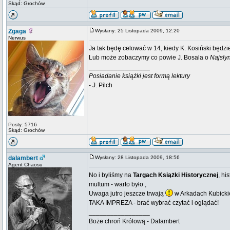
Skąd: Grochów
Zgaga
Wysłany: 25 Listopada 2009, 12:20
Nerwus
Ja tak będę celować w 14, kiedy K. Kosiński będz
Lub może zobaczymy co powie J. Bosala o
Najsły
_________________
Posiadanie książki jest formą lektury
- J. Pilch
Posty: 5716
Skąd: Grochów
dalambert
Wysłany: 28 Listopada 2009, 18:56
Agent Chaosu
No i byliśmy na
Targach Książki Historycznej
, hi
multum - warto było ,
Uwaga jutro jeszcze trwają
w Arkadach Kubicki
TAKA IMPREZA - brać wybrać czytać i oglądać!
_________________
Boże chroń Królową - Dalambert