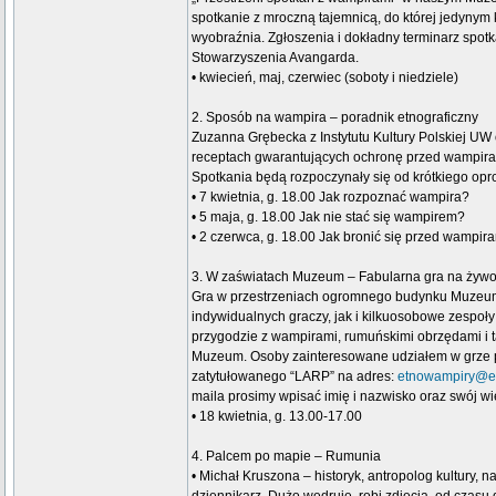
spotkanie z mroczną tajemnicą, do której jedynym 
wyobraźnia. Zgłoszenia i dokładny terminarz spot
Stowarzyszenia Avangarda.
• kwiecień, maj, czerwiec (soboty i niedziele)
2. Sposób na wampira – poradnik etnograficzny
Zuzanna Grębecka z Instytutu Kultury Polskiej U
receptach gwarantujących ochronę przed wampiram
Spotkania będą rozpoczynały się od krótkiego op
• 7 kwietnia, g. 18.00 Jak rozpoznać wampira?
• 5 maja, g. 18.00 Jak nie stać się wampirem?
• 2 czerwca, g. 18.00 Jak bronić się przed wampir
3. W zaświatach Muzeum – Fabularna gra na żyw
Gra w przestrzeniach ogromnego budynku Muzeu
indywidualnych graczy, jak i kilkuosobowe zespoły
przygodzie z wampirami, rumuńskimi obrzędami i
Muzeum. Osoby zainteresowane udziałem w grze p
zatytułowanego “LARP” na adres:
etnowampiry@e
maila prosimy wpisać imię i nazwisko oraz swój wi
• 18 kwietnia, g. 13.00-17.00
4. Palcem po mapie – Rumunia
• Michał Kruszona – historyk, antropolog kultury, n