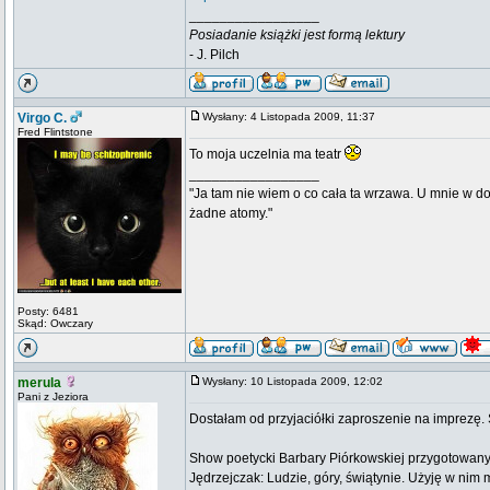
_________________
Posiadanie książki jest formą lektury
- J. Pilch
Virgo C.
Wysłany: 4 Listopada 2009, 11:37
Fred Flintstone
To moja uczelnia ma teatr
_________________
"Ja tam nie wiem o co cała ta wrzawa. U mnie w d
żadne atomy."
Posty: 6481
Skąd: Owczary
merula
Wysłany: 10 Listopada 2009, 12:02
Pani z Jeziora
Dostałam od przyjaciółki zaproszenie na imprezę.
Show poetycki Barbary Piórkowskiej przygotowany
Jędrzejczak: Ludzie, góry, świątynie. Użyję w nim m