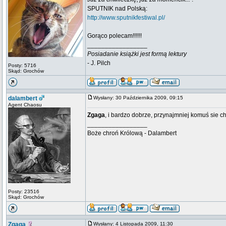
SPUTNIK nad Polską:
http://www.sputnikfestiwal.pl/
Gorąco polecam!!!!!!
_________________
Posiadanie książki jest formą lektury
- J. Pilch
Posty: 5716
Skąd: Grochów
dalambert
Wysłany: 30 Października 2009, 09:15
Agent Chaosu
Zgaga
, i bardzo dobrze, przynajmniej komuś sie 
_________________
Boże chroń Królową - Dalambert
Posty: 23516
Skąd: Grochów
Zgaga
Wysłany: 4 Listopada 2009, 11:30