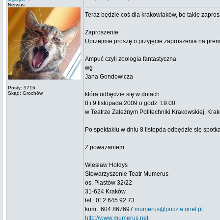
Nerwus
Teraz będzie coś dla krakowiaków, bo takie zapros
Zaproszenie
Uprzejmie proszę o przyjęcie zaproszenia na pre
Ampuć czyli zoologia fantastyczna
wg
Jana Gondowicza
Posty: 5716
Skąd: Grochów
która odbędzie się w dniach
8 i 9 listopada 2009 o godz. 19:00
w Teatrze Zależnym Politechniki Krakowskiej, Krak
Po spektaklu w dniu 8 listopda odbędzie się spo
Z poważaniem
Wiesław Hołdys
Stowarzyszenie Teatr Mumerus
os. Piastów 32/22
31-624 Kraków
tel.: 012 645 92 73
kom.: 604 867697
mumerus@poczta.onet.pl
http://www.mumerus.net