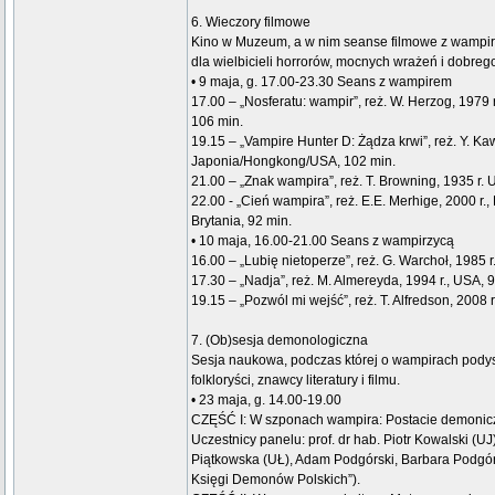
6. Wieczory filmowe
Kino w Muzeum, a w nim seanse filmowe z wampira
dla wielbicieli horrorów, mocnych wrażeń i dobrego
• 9 maja, g. 17.00-23.30 Seans z wampirem
17.00 – „Nosferatu: wampir”, reż. W. Herzog, 1979 
106 min.
19.15 – „Vampire Hunter D: Żądza krwi”, reż. Y. Kawa
Japonia/Hongkong/USA, 102 min.
21.00 – „Znak wampira”, reż. T. Browning, 1935 r. 
22.00 - „Cień wampira”, reż. E.E. Merhige, 2000 r
Brytania, 92 min.
• 10 maja, 16.00-21.00 Seans z wampirzycą
16.00 – „Lubię nietoperze”, reż. G. Warchoł, 1985 r
17.30 – „Nadja”, reż. M. Almereyda, 1994 r., USA, 
19.15 – „Pozwól mi wejść”, reż. T. Alfredson, 2008 
7. (Ob)sesja demonologiczna
Sesja naukowa, podczas której o wampirach podys
folkloryści, znawcy literatury i filmu.
• 23 maja, g. 14.00-19.00
CZĘŚĆ I: W szponach wampira: Postacie demoniczn
Uczestnicy panelu: prof. dr hab. Piotr Kowalski (UJ
Piątkowska (UŁ), Adam Podgórski, Barbara Podgórs
Księgi Demonów Polskich”).