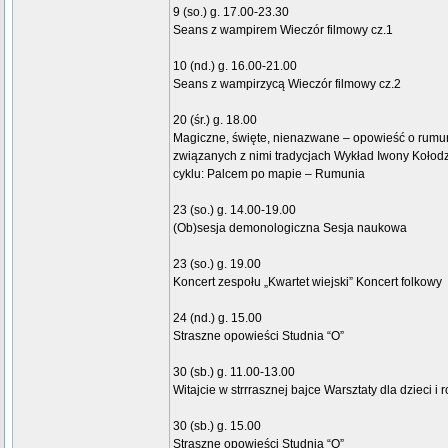
9 (so.) g. 17.00-23.30
Seans z wampirem Wieczór filmowy cz.1
10 (nd.) g. 16.00-21.00
Seans z wampirzycą Wieczór filmowy cz.2
20 (śr.) g. 18.00
Magiczne, święte, nienazwane – opowieść o rumuń
związanych z nimi tradycjach Wykład Iwony Kołodzi
cyklu: Palcem po mapie – Rumunia
23 (so.) g. 14.00-19.00
(Ob)sesja demonologiczna Sesja naukowa
23 (so.) g. 19.00
Koncert zespołu „Kwartet wiejski” Koncert folkowy
24 (nd.) g. 15.00
Straszne opowieści Studnia “O”
30 (sb.) g. 11.00-13.00
Witajcie w strrrasznej bajce Warsztaty dla dzieci i 
30 (sb.) g. 15.00
Straszne opowieści Studnia “O”