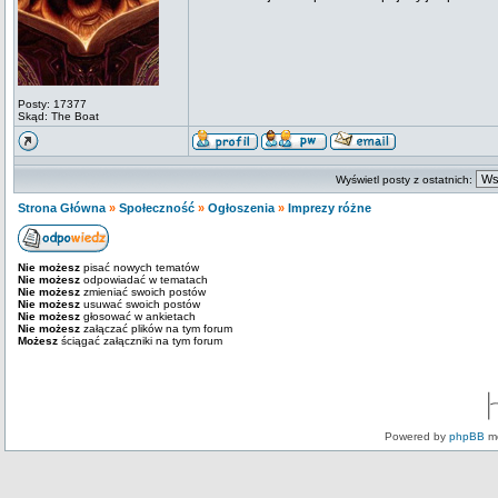
Posty: 17377
Skąd: The Boat
Wyświetl posty z ostatnich:
Strona Główna
»
Społeczność
»
Ogłoszenia
»
Imprezy różne
Nie możesz
pisać nowych tematów
Nie możesz
odpowiadać w tematach
Nie możesz
zmieniać swoich postów
Nie możesz
usuwać swoich postów
Nie możesz
głosować w ankietach
Nie możesz
załączać plików na tym forum
Możesz
ściągać załączniki na tym forum
Powered by
phpBB
mo