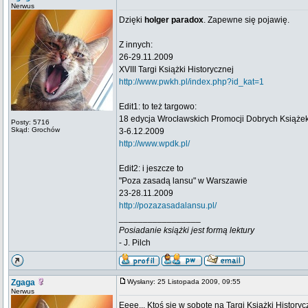
Nerwus
Dzięki
holger paradox
. Zapewne się pojawię.
Z innych:
26-29.11.2009
XVIII Targi Książki Historycznej
http://www.pwkh.pl/index.php?id_kat=1
Edit1: to też targowo:
18 edycja Wrocławskich Promocji Dobrych Książe
Posty: 5716
Skąd: Grochów
3-6.12.2009
http://www.wpdk.pl/
Edit2: i jeszcze to
"Poza zasadą lansu" w Warszawie
23-28.11.2009
http://pozazasadalansu.pl/
_________________
Posiadanie książki jest formą lektury
- J. Pilch
Zgaga
Wysłany: 25 Listopada 2009, 09:55
Nerwus
Eeee... Ktoś się w sobotę na Targi Książki History