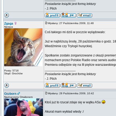
Posiadanie książki jest formą lektury
- J. Pilch
Zgaga
Wysłany: 27 Października 2009, 11:48
Nerwus
Coś takiego mi dziś w poczcie wylądowało:
Już w najbliższą środę, 28 października o godz. 1
Wiedźminie czy Trylogii husyckiej.
Spotkanie zostało zorganizowane z okazji premier
rozmachem przez Polskie Radio oraz serwis audi
Premiera odbędzie się na III piętrze warszawskieg
_________________
Posty: 5716
Skąd: Grochów
Posiadanie książki jest formą lektury
- J. Pilch
Ozzborn
Wysłany: 28 Października 2009, 10:42
Naznaczony Ortalionem
Ktoś już to rzucał zdaje się w wątku ASa
Akurat mam wykład wtedy :/