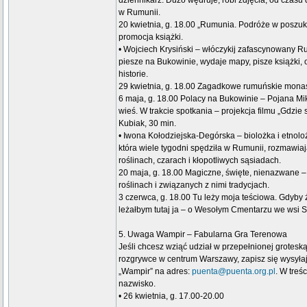
dziennikarz. Dużo wędruje, robi zdjęcia, od czasu
w Rumunii.
20 kwietnia, g. 18.00 „Rumunia. Podróże w poszuk
promocja książki.
• Wojciech Krysiński – włóczykij zafascynowany 
piesze na Bukowinie, wydaje mapy, pisze książki
historie.
29 kwietnia, g. 18.00 Zagadkowe rumuńskie monas
6 maja, g. 18.00 Polacy na Bukowinie – Pojana Mik
wieś. W trakcie spotkania – projekcja filmu „Gdzie s
Kubiak, 30 min.
• Iwona Kołodziejska-Degórska – biolożka i etnol
która wiele tygodni spędziła w Rumunii, rozmawiaj
roślinach, czarach i kłopotliwych sąsiadach.
20 maja, g. 18.00 Magiczne, święte, nienazwane 
roślinach i związanych z nimi tradycjach.
3 czerwca, g. 18.00 Tu leży moja teściowa. Gdyby ż
leżałbym tutaj ja – o Wesołym Cmentarzu we wsi 
5. Uwaga Wampir – Fabularna Gra Terenowa
Jeśli chcesz wziąć udział w przepełnionej grotes
rozgrywce w centrum Warszawy, zapisz się wysyła
„Wampir” na adres:
puenta@puenta.org.pl
. W treś
nazwisko.
• 26 kwietnia, g. 17.00-20.00