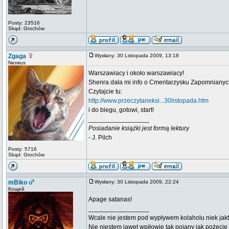
Posty: 23516
Skąd: Grochów
Zgaga
Wysłany: 30 Listopada 2009, 13:18
Nerwus
Warszawiacy i około warszawiacy!
Shenra dała mi info o Cmentarzysku Zapomnianyc
Czytajcie tu:
http://www.przeczytaneksi...30listopada.htm
i do biegu, gotowi, start!
_________________
Posiadanie książki jest formą lektury
- J. Pilch
Posty: 5716
Skąd: Grochów
mBiko
Wysłany: 30 Listopada 2009, 22:24
Кощей
Apage satanas!
_________________
Wcale nie jestem pod wypływem kolaholu niek jakt
Nie niestem jawet wpiłowie tak pojany jak pożeci