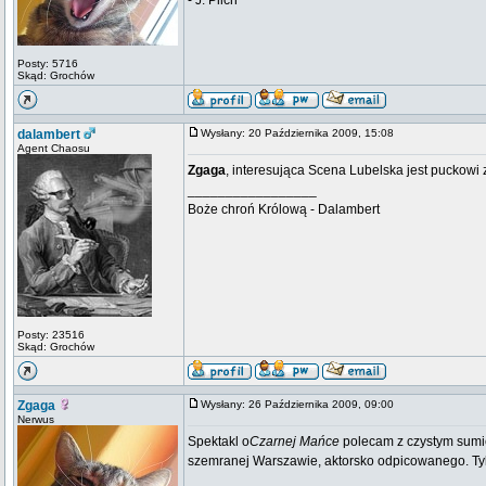
- J. Pilch
Posty: 5716
Skąd: Grochów
dalambert
Wysłany: 20 Października 2009, 15:08
Agent Chaosu
Zgaga
, interesująca Scena Lubelska jest puckowi
_________________
Boże chroń Królową - Dalambert
Posty: 23516
Skąd: Grochów
Zgaga
Wysłany: 26 Października 2009, 09:00
Nerwus
Spektakl o
Czarnej Mańce
polecam z czystym sumien
szemranej Warszawie, aktorsko odpicowanego. Tylko