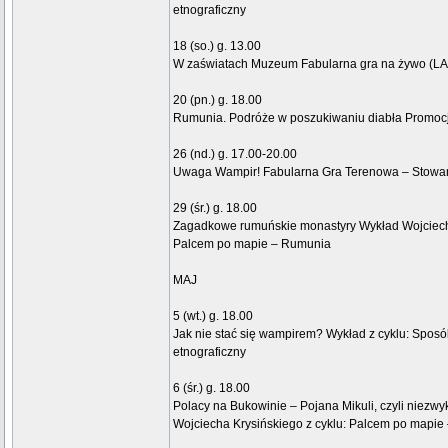
etnograficzny
18 (so.) g. 13.00
W zaświatach Muzeum Fabularna gra na żywo (LA
20 (pn.) g. 18.00
Rumunia. Podróże w poszukiwaniu diabła Promocj
26 (nd.) g. 17.00-20.00
Uwaga Wampir! Fabularna Gra Terenowa – Stowa
29 (śr.) g. 18.00
Zagadkowe rumuńskie monastyry Wykład Wojciecha
Palcem po mapie – Rumunia
MAJ
5 (wt.) g. 18.00
Jak nie stać się wampirem? Wykład z cyklu: Spos
etnograficzny
6 (śr.) g. 18.00
Polacy na Bukowinie – Pojana Mikuli, czyli niezwy
Wojciecha Krysińskiego z cyklu: Palcem po mapi