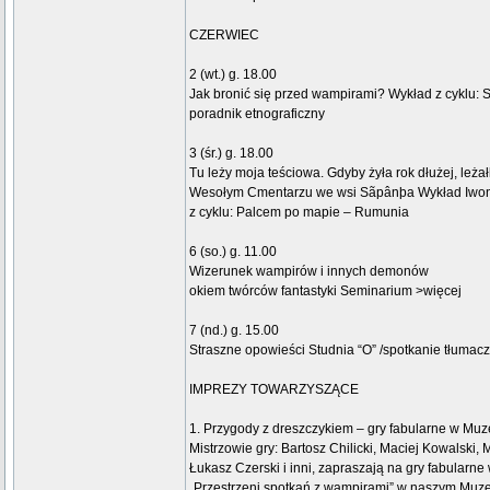
CZERWIEC
2 (wt.) g. 18.00
Jak bronić się przed wampirami? Wykład z cyklu:
poradnik etnograficzny
3 (śr.) g. 18.00
Tu leży moja teściowa. Gdyby żyła rok dłużej, leżał
Wesołym Cmentarzu we wsi Sãpânþa Wykład Iwony
z cyklu: Palcem po mapie – Rumunia
6 (so.) g. 11.00
Wizerunek wampirów i innych demonów
okiem twórców fantastyki Seminarium >więcej
7 (nd.) g. 15.00
Straszne opowieści Studnia “O” /spotkanie tłumac
IMPREZY TOWARZYSZĄCE
1. Przygody z dreszczykiem – gry fabularne w M
Mistrzowie gry: Bartosz Chilicki, Maciej Kowalski, 
Łukasz Czerski i inni, zapraszają na gry fabularne
„Przestrzeni spotkań z wampirami” w naszym Muz