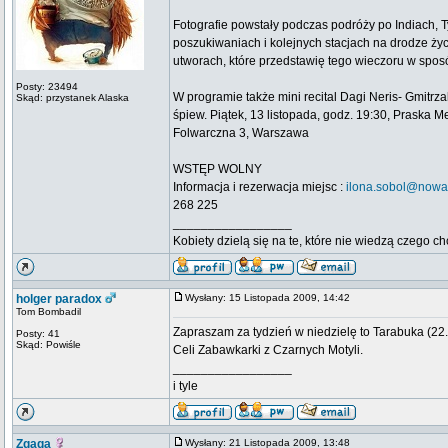
Fotografie powstały podczas podróży po Indiach, 
poszukiwaniach i kolejnych stacjach na drodze życi
utworach, które przedstawię tego wieczoru w sposó
Posty: 23494
W programie także mini recital Dagi Neris- Gmitrz
Skąd: przystanek Alaska
śpiew. Piątek, 13 listopada, godz. 19:30, Praska Me
Folwarczna 3, Warszawa
WSTĘP WOLNY
Informacja i rezerwacja miejsc :
ilona.sobol@nowa-
268 225
_________________
Kobiety dzielą się na te, które nie wiedzą czego ch
holger paradox
Wysłany: 15 Listopada 2009, 14:42
Tom Bombadil
Zapraszam za tydzień w niedzielę to Tarabuka (2
Posty: 41
Skąd: Powiśle
Celi Zabawkarki z Czarnych Motyli.
_________________
i tyle
Zgaga
Wysłany: 21 Listopada 2009, 13:48