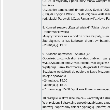
CZĘŚĆ II: Wyssany z popkultury: Motyw wampira w li
komiksie
Uczestnicy panelu: prof. dr hab. Jerzy Szyłak (UG)
(UG), dr Krystyna Walc (UR), dr Zbigniew Wałasze
red. Maciej Parowski („Czas Fantastyki”, „Nowa Fan
8. Koncert zespołu „Kwartet wiejski” (Alicja i Jace
Robert Wasilewscy)
Muzycy zabiorą nas w podróż przez Karpaty, Rumu
Zagrają m.in. na lirze korbowej, drumli, cymbałach,
• 23 maja, g. 19.00
9. Straszne opowieści – Studnia „O”
Opowieści z różnych stron świata o diabłach, wamp
wykorzystaniem mrocznych, nieznanych wątków z 
Występują: Jarek Kaczmarek, Małgorzata Litwinow
Bezpłatne wejściówki do odbioru w kasie Muzeum
kolejne spotkania.
• 24 maja, g. 15.00
• 30 maja, g. 15.00
• 7 czerwca, g. 15.00 /spotkanie tłumaczone na ję
10. Witajcie w strrrasznej bajce – warsztaty dla dzi
W przystępny i atrakcyjny sposób przybliżymy zag
ludowej. Zapoznamy dzieci z typologią upiorów, ic