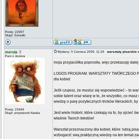
Posty: 22067
Skąd: Szmulki
merula
Wysłany: 5 Czerwca 2009, 11:26
warsztaty pisarskie d
Pani z Jeziora
moja przyjaciółka poprosiła, więc przekazuję dalej
LOGOS PROGRAM. WARSZTATY TWÓRCZEGO P
dla kobiet
Jeśli czujesz, że musisz się wypowiedzieć – to wars
sobie talent oraz wiarę w to, że wszystko, co mas
wiedzę o parę pożytecznych tricków literackich, by
Posty: 23494
Jest wiele historii, które czekają na to, by ujrzeć 
Skąd: przystanek Alaska
właśnie Twoich tekstów!
Warsztat przeznaczony dla kobiet, które: lubią pi
wzbogacić swą praktyczną wiedzę na ten temat zac