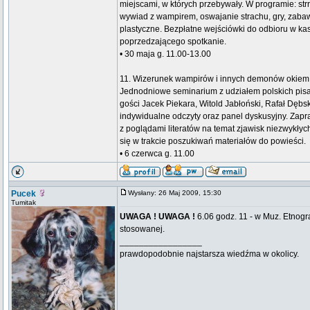
miejscami, w których przebywały. W programie: strr
wywiad z wampirem, oswajanie strachu, gry, zabaw
plastyczne. Bezpłatne wejściówki do odbioru w k
poprzedzającego spotkanie.
• 30 maja g. 11.00-13.00
11. Wizerunek wampirów i innych demonów okiem 
Jednodniowe seminarium z udziałem polskich pis
gości Jacek Piekara, Witold Jabłoński, Rafał Dębs
indywidualne odczyty oraz panel dyskusyjny. Zap
z poglądami literatów na temat zjawisk niezwykłych,
się w trakcie poszukiwań materiałów do powieści.
• 6 czerwca g. 11.00
Pucek
Wysłany: 26 Maj 2009, 15:30
Tumitak
UWAGA ! UWAGA !
6.06 godz. 11 - w Muz. Etnog
stosowanej.
_________________
prawdopodobnie najstarsza wiedźma w okolicy.