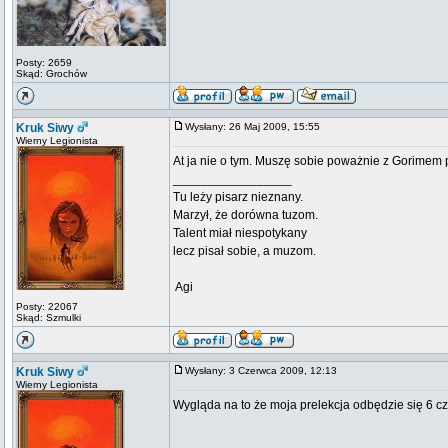
Posty: 2659
Skąd: Grochów
Kruk Siwy
Wysłany: 26 Maj 2009, 15:55
Wierny Legionista
At ja nie o tym. Muszę sobie poważnie z Gorimem 
_________________
Tu leży pisarz nieznany.
Marzył, że dorówna tuzom.
Talent miał niespotykany
lecz pisał sobie, a muzom.
 Agi
Posty: 22067
Skąd: Szmulki
Kruk Siwy
Wysłany: 3 Czerwca 2009, 12:13
Wierny Legionista
Wygląda na to że moja prelekcja odbędzie się 6 cz