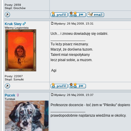
Posty: 2659
Skąd: Grochów
Kruk Siwy
Wysłany: 26 Maj 2009, 15:31
Wierny Legionista
Uch... i znowu dowiaduję się ostatni.
_________________
Tu leży pisarz nieznany.
Marzył, że dorówna tuzom.
Talent miał niespotykany
lecz pisał sobie, a muzom.
 Agi
Posty: 22067
Skąd: Szmulki
Pucek
Wysłany: 26 Maj 2009, 15:37
Tumitak
Profesorze docencie - toć żem w "Pikniku" dopiero 
_________________
prawdopodobnie najstarsza wiedźma w okolicy.