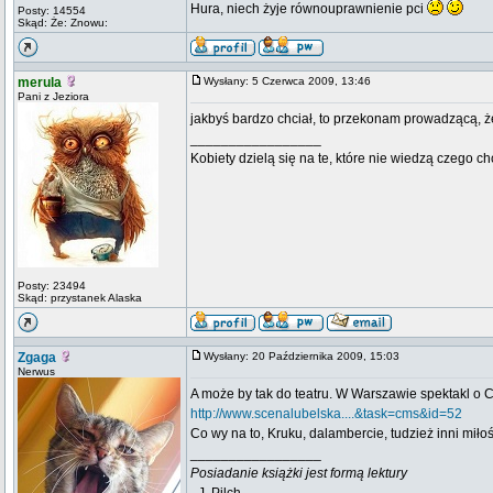
Hura, niech żyje równouprawnienie pci
Posty: 14554
Skąd: Że: Znowu:
merula
Wysłany: 5 Czerwca 2009, 13:46
Pani z Jeziora
jakbyś bardzo chciał, to przekonam prowadzącą, ż
_________________
Kobiety dzielą się na te, które nie wiedzą czego ch
Posty: 23494
Skąd: przystanek Alaska
Zgaga
Wysłany: 20 Października 2009, 15:03
Nerwus
A może by tak do teatru. W Warszawie spektakl o 
http://www.scenalubelska....&task=cms&id=52
Co wy na to, Kruku, dalambercie, tudzież inni miło
_________________
Posiadanie książki jest formą lektury