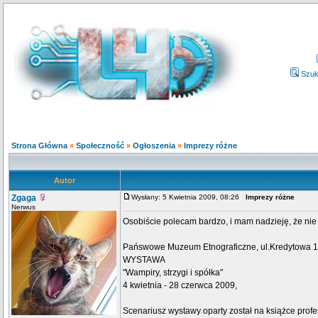
Szuk
Strona Główna
»
Społeczność
»
Ogłoszenia
»
Imprezy różne
Autor
Zgaga
Wysłany: 5 Kwietnia 2009, 08:26
Imprezy różne
Nerwus
Osobiście polecam bardzo, i mam nadzieję, że nie
Pańswowe Muzeum Etnograficzne, ul.Kredytowa 
WYSTAWA
"Wampiry, strzygi i spółka"
4 kwietnia - 28 czerwca 2009,
Scenariusz wystawy oparty został na książce profe