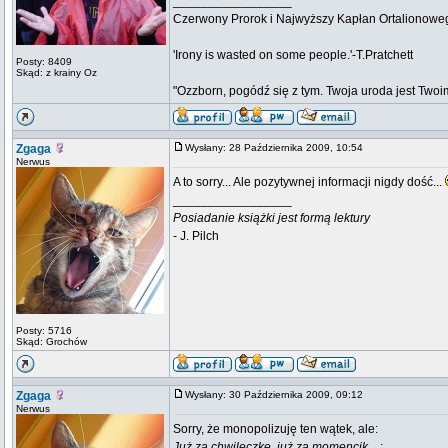
_________________
Czerwony Prorok i Najwyższy Kapłan Ortalionow
'Irony is wasted on some people.'-T.Pratchett
Posty: 8409
Skąd: z krainy Oz
"Ozzborn, pogódź się z tym. Twoja uroda jest Twoi
Zgaga
Wysłany: 28 Października 2009, 10:54
Nerwus
A to sorry... Ale pozytywnej informacji nigdy dość...
_________________
Posiadanie książki jest formą lektury
- J. Pilch
Posty: 5716
Skąd: Grochów
Zgaga
Wysłany: 30 Października 2009, 09:12
Nerwus
Sorry, że monopolizuję ten wątek, ale:
Już za chwileczkę, już za momencik...
: