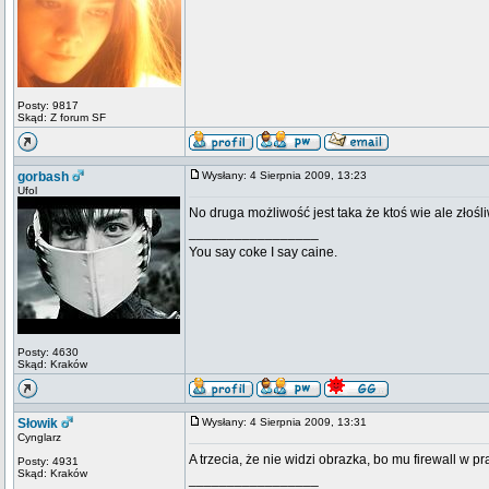
Posty: 9817
Skąd: Z forum SF
gorbash
Wysłany: 4 Sierpnia 2009, 13:23
Ufol
No druga możliwość jest taka że ktoś wie ale złośl
_________________
You say coke I say caine.
Posty: 4630
Skąd: Kraków
Słowik
Wysłany: 4 Sierpnia 2009, 13:31
Cynglarz
A trzecia, że nie widzi obrazka, bo mu firewall w p
Posty: 4931
Skąd: Kraków
_________________