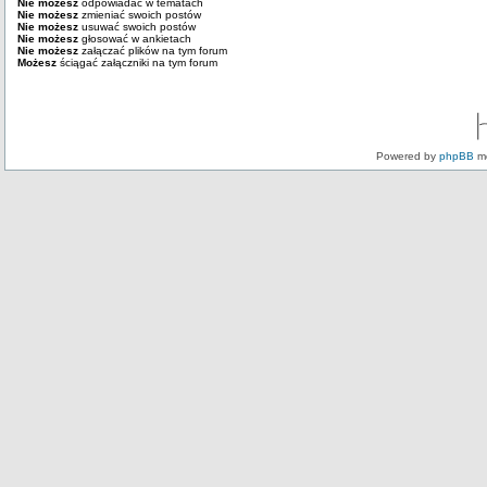
Nie możesz
odpowiadać w tematach
Nie możesz
zmieniać swoich postów
Nie możesz
usuwać swoich postów
Nie możesz
głosować w ankietach
Nie możesz
załączać plików na tym forum
Możesz
ściągać załączniki na tym forum
Powered by
phpBB
mo