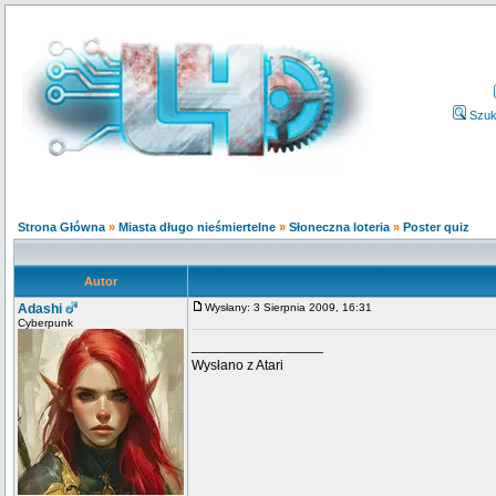
Szuk
Strona Główna
»
Miasta długo nieśmiertelne
»
Słoneczna loteria
»
Poster quiz
Autor
Adashi
Wysłany: 3 Sierpnia 2009, 16:31
Cyberpunk
_________________
Wysłano z Atari