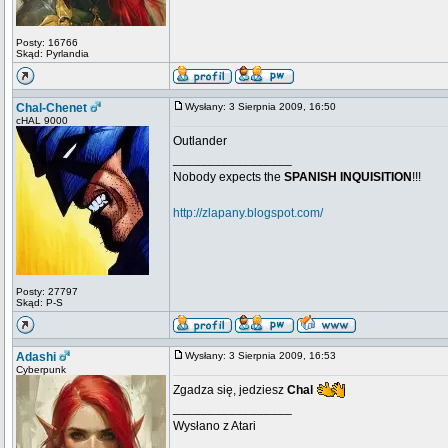
Posty: 16766
Skąd: Pyrlandia
Chal-Chenet
Wysłany: 3 Sierpnia 2009, 16:50
cHAL 9000
Outlander
_________________
Nobody expects the
SPANISH INQUISITION
!!!
http://zlapany.blogspot.com/
Posty: 27797
Skąd: P-S
Adashi
Wysłany: 3 Sierpnia 2009, 16:53
Cyberpunk
Zgadza się, jedziesz
Chal
_________________
Wysłano z Atari