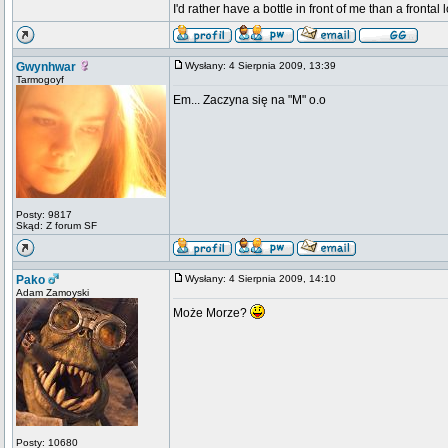
I'd rather have a bottle in front of me than a frontal
Gwynhwar
Wysłany: 4 Sierpnia 2009, 13:39
Tarmogoyf
Em... Zaczyna się na "M" o.o
Posty: 9817
Skąd: Z forum SF
Pako
Wysłany: 4 Sierpnia 2009, 14:10
Adam Zamoyski
Może Morze?
Posty: 10680