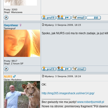
Posty: 3263
Skąd: Warszawa
Gwynhwar
Wysłany: 3 Sierpnia 2009, 18:15
Tarmogoyf
Spoko, jak NURS coś ma to niech zadaje, ja już ki
Posty: 9817
Skąd: Z forum SF
NURS
Wysłany: 3 Sierpnia 2009, 18:24
Ojciec Redaktor
OK:
http://img265.imageshack.us/i/ver14.jpg/
_________________
Bez gwiazdy nie ma jazdy!
www.robertjszmidt.pl
Nowe na stronie: premierowy fragment "Pól dawno