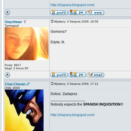
http://zlapany.blogspot.com/
Gwynhwar
Wysłany: 3 Sierpnia 2009, 16:59
Tarmogoyf
Gomorra?
Edyta: lit.
Posty: 9817
Skąd: Z forum SF
Chal-Chenet
Wysłany: 3 Sierpnia 2009, 17:12
cHAL 9000
Dobsz. Zadajesz.
_________________
Nobody expects the
SPANISH INQUISITION
!!!
http://zlapany.blogspot.com/