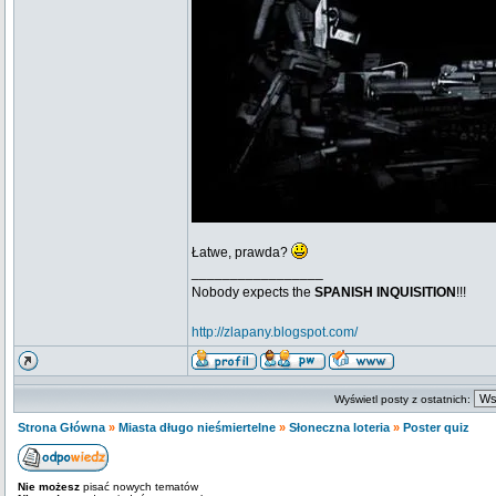
Łatwe, prawda?
_________________
Nobody expects the
SPANISH INQUISITION
!!!
http://zlapany.blogspot.com/
Wyświetl posty z ostatnich:
Strona Główna
»
Miasta długo nieśmiertelne
»
Słoneczna loteria
»
Poster quiz
Nie możesz
pisać nowych tematów