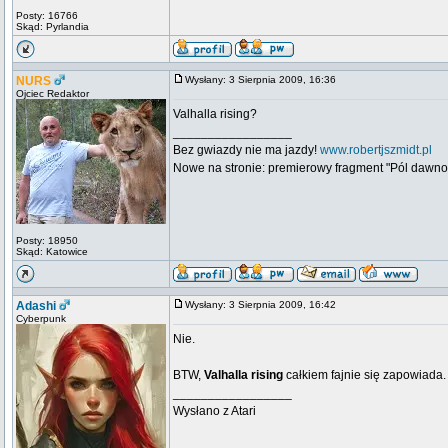
Posty: 16766
Skąd: Pyrlandia
NURS
Wysłany: 3 Sierpnia 2009, 16:36
Ojciec Redaktor
Valhalla rising?
_________________
Bez gwiazdy nie ma jazdy!
www.robertjszmidt.pl
Nowe na stronie: premierowy fragment "Pól dawno
Posty: 18950
Skąd: Katowice
Adashi
Wysłany: 3 Sierpnia 2009, 16:42
Cyberpunk
Nie.
BTW,
Valhalla rising
całkiem fajnie się zapowiada.
_________________
Wysłano z Atari