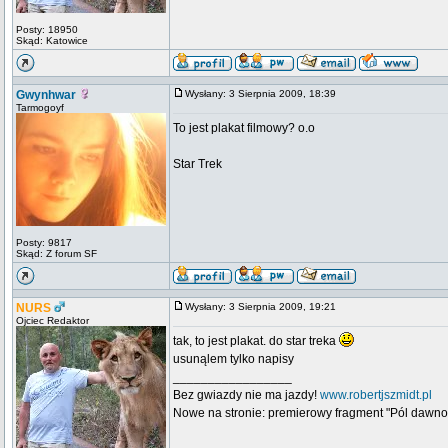
Posty: 18950
Skąd: Katowice
Gwynhwar
Wysłany: 3 Sierpnia 2009, 18:39
Tarmogoyf
To jest plakat filmowy? o.o
Star Trek
Posty: 9817
Skąd: Z forum SF
NURS
Wysłany: 3 Sierpnia 2009, 19:21
Ojciec Redaktor
tak, to jest plakat. do star treka
usunąlem tylko napisy
_________________
Bez gwiazdy nie ma jazdy!
www.robertjszmidt.pl
Nowe na stronie: premierowy fragment "Pól dawno