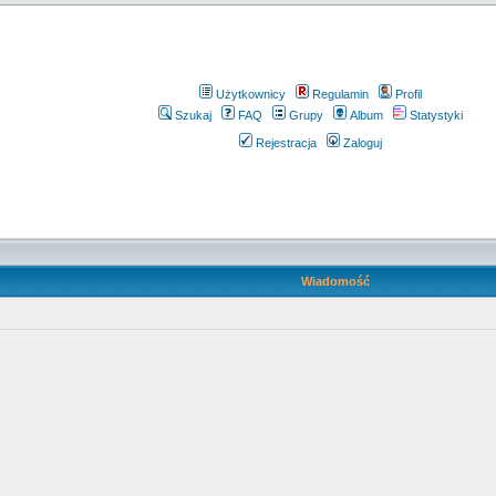
Użytkownicy
Regulamin
Profil
Szukaj
FAQ
Grupy
Album
Statystyki
Rejestracja
Zaloguj
Wiadomość