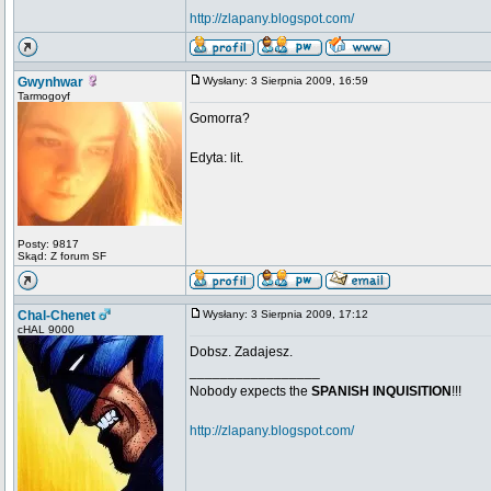
http://zlapany.blogspot.com/
Gwynhwar
Wysłany: 3 Sierpnia 2009, 16:59
Tarmogoyf
Gomorra?
Edyta: lit.
Posty: 9817
Skąd: Z forum SF
Chal-Chenet
Wysłany: 3 Sierpnia 2009, 17:12
cHAL 9000
Dobsz. Zadajesz.
_________________
Nobody expects the
SPANISH INQUISITION
!!!
http://zlapany.blogspot.com/