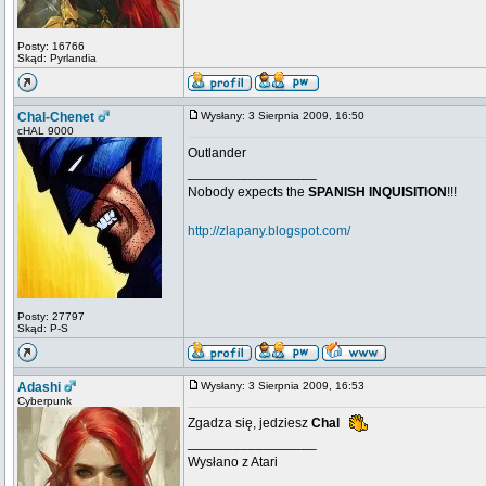
Posty: 16766
Skąd: Pyrlandia
Chal-Chenet
Wysłany: 3 Sierpnia 2009, 16:50
cHAL 9000
Outlander
_________________
Nobody expects the
SPANISH INQUISITION
!!!
http://zlapany.blogspot.com/
Posty: 27797
Skąd: P-S
Adashi
Wysłany: 3 Sierpnia 2009, 16:53
Cyberpunk
Zgadza się, jedziesz
Chal
_________________
Wysłano z Atari