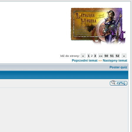
Idź do strony:
«
1
2
3
«»
50
51
52
»
Poprzedni temat
Następny temat
«»
Poster quiz