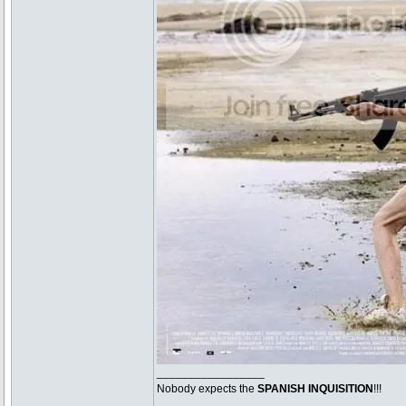
_________________
Nobody expects the
SPANISH INQUISITION
!!!