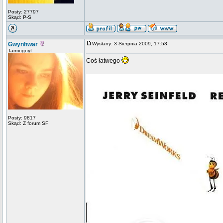
Posty: 27797
Skąd: P-S
Gwynhwar
Wysłany: 3 Sierpnia 2009, 17:53
Tarmogoyf
Coś łatwego
Posty: 9817
Skąd: Z forum SF