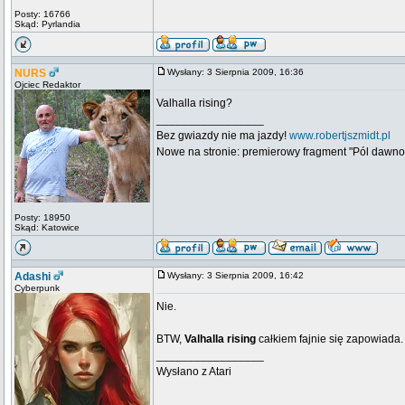
Posty: 16766
Skąd: Pyrlandia
NURS
Wysłany: 3 Sierpnia 2009, 16:36
Ojciec Redaktor
Valhalla rising?
_________________
Bez gwiazdy nie ma jazdy!
www.robertjszmidt.pl
Nowe na stronie: premierowy fragment "Pól dawno
Posty: 18950
Skąd: Katowice
Adashi
Wysłany: 3 Sierpnia 2009, 16:42
Cyberpunk
Nie.
BTW,
Valhalla rising
całkiem fajnie się zapowiada.
_________________
Wysłano z Atari