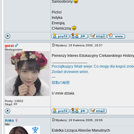
Samoobrony
Pichci
Indyka
Energią
CHemiczną
gorat
Wysłany: 19 Kwietnia 2006, 18:57
Modegorator
Pierwszy Interes Edukacyjny Ciekawskiego Histor
_________________
Początkujący
Wiatr wieje
:
Co mogę dla kogoś zrob
Zostań drzewem wiśni.
---
鼓動の秘密
U mnie działa.
Posty: 13932
Skąd: FF
Anko
Wysłany: 19 Kwietnia 2006, 19:06
Niki
Estetka Licząca Alienów Marudnych