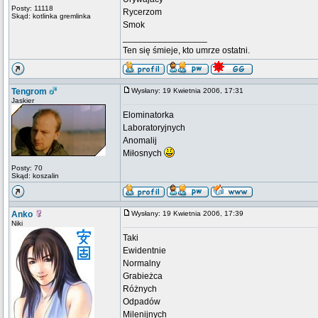
Posty: 11118
Rycerzom
Skąd: kotlinka gremlinka
Smok
_________________
Ten się śmieje, kto umrze ostatni.
Tengrom
Wysłany: 19 Kwietnia 2006, 17:31
Jaskier
Elominatorka
Laboratoryjnych
Anomalij
Miłosnych
Posty: 70
Skąd: koszalin
Anko
Wysłany: 19 Kwietnia 2006, 17:39
Niki
Taki
Ewidentnie
Normalny
Grabieżca
Różnych
Odpadów
Milenijnych