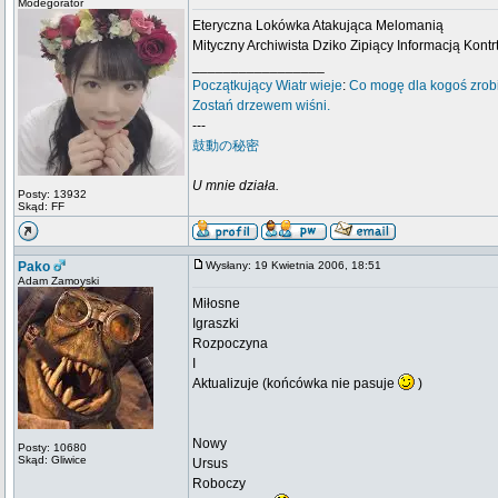
Modegorator
Eteryczna Lokówka Atakująca Melomanią
Mityczny Archiwista Dziko Zipiący Informacją Kontr
_________________
Początkujący
Wiatr wieje
:
Co mogę dla kogoś zrob
Zostań drzewem wiśni.
---
鼓動の秘密
U mnie działa.
Posty: 13932
Skąd: FF
Pako
Wysłany: 19 Kwietnia 2006, 18:51
Adam Zamoyski
Miłosne
Igraszki
Rozpoczyna
I
Aktualizuje (końcówka nie pasuje
)
Nowy
Posty: 10680
Skąd: Gliwice
Ursus
Roboczy