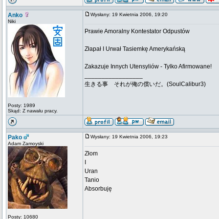
Anko
Wysłany: 19 Kwietnia 2006, 19:20
Niki
Prawie Amoralny Kontestator Odpustów
Złapał I Urwał Tasiemkę Amerykańską
Zakazuje Innych Utensyliów - Tylko Afirmowane!
_________________
生きる事 それが俺の償いだ。(SoulCalibur3)
Posty: 1989
Skąd: Z nawału pracy.
Pako
Wysłany: 19 Kwietnia 2006, 19:23
Adam Zamoyski
Złom
I
Uran
Tanio
Absorbuję
Posty: 10680