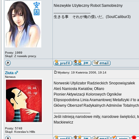
Niezwykle Użyteczny Robot Samobieżny
_________________
生きる事 それが俺の償いだ。(SoulCalibur3)
Posty: 1989
Skąd: Z nawału pracy.
Ziuta
Wysłany: 19 Kwietnia 2006, 19:14
Nerwus
Norweski Utylizator Radzieckich Snopowiązałek
Aleś Naniosła Kwiatów, Ofiaro
Pionier Aktywizacji Kolorowych Ogników
Elipsopodobna Linia Aramantowej Metafizyki // to 
Główny Oberszef Radykalnych Adminów Totalnych
_________________
Jeśli istnieją narodowe mity, narodowe świętości, 
Mackiewicz
Posty: 5748
Skąd: Krzeslav's Hills