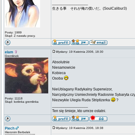
_________________
生きる事 それが俺の償いだ。(SoulCalibur3)
Posty: 1989
Skąd: Z nawału pracy.
elam
Wysłany: 19 Kwietnia 2006, 18:30
Gremlinek
Absolutnie
Niesamowicie
Kobieca
Osoba
NieUblagany Radykalny Superwizor,
Narcystyczny Usmiechniety Radosnie Sybaryta cz
Posty: 11118
Niezwykle Ulegla Ruda Striptizerka
?
Skąd: kotlinka gremlinka
_________________
Ten się śmieje, kto umrze ostatni.
Piech
Wysłany: 19 Kwietnia 2006, 18:38
Hieronim Berbelek