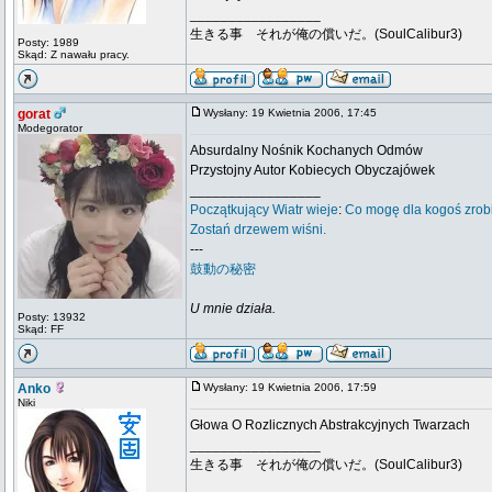
_________________
生きる事 それが俺の償いだ。(SoulCalibur3)
Posty: 1989
Skąd: Z nawału pracy.
gorat
Wysłany: 19 Kwietnia 2006, 17:45
Modegorator
Absurdalny Nośnik Kochanych Odmów
Przystojny Autor Kobiecych Obyczajówek
_________________
Początkujący
Wiatr wieje
:
Co mogę dla kogoś zrob
Zostań drzewem wiśni.
---
鼓動の秘密
U mnie działa.
Posty: 13932
Skąd: FF
Anko
Wysłany: 19 Kwietnia 2006, 17:59
Niki
Głowa O Rozlicznych Abstrakcyjnych Twarzach
_________________
生きる事 それが俺の償いだ。(SoulCalibur3)