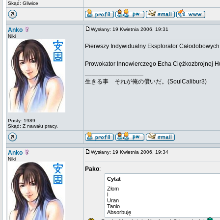
Skąd: Gliwice
Anko
Wysłany: 19 Kwietnia 2006, 19:31
Niki
Pierwszy Indywidualny Eksplorator Całodobowyc
Prowokator Innowierczego Echa Ciężkozbrojnej Hu
_________________
生きる事 それが俺の償いだ。(SoulCalibur3)
Posty: 1989
Skąd: Z nawału pracy.
Anko
Wysłany: 19 Kwietnia 2006, 19:34
Niki
Pako
:
Cytat
Złom
I
Uran
Tanio
Absorbuję