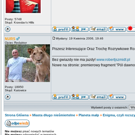
Posty: 5748
Skąd: Krzeslav's Hills
NURS
Wysłany: 19 Kwietnia 2006, 19:46
Ojciec Redaktor
Piszesz Interesujące Oraz Trochę Rozrywkowe Ro
_________________
Bez gwiazdy nie ma jazdy!
www.robertjszmidt.pl
Nowe na stronie: premierowy fragment "Pól dawno
Posty: 18950
Skąd: Katowice
Wyświetl posty z ostatnich:
Strona Główna
»
Miasta długo nieśmiertelne
»
Planeta małp
»
Enigma, czyli rozs
Nie możesz
pisać nowych tematów
Nie możesz
odpowiadać w tematach