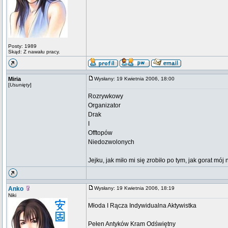
Posty: 1989
Skąd: Z nawału pracy.
Miria
Wysłany: 19 Kwietnia 2006, 18:00
[
Usunięty
]
Rozrywkowy
Organizator
Drak
I
Offtopów
Niedozwolonych
Jejku, jak miło mi się zrobiło po tym, jak gorat mój
Anko
Wysłany: 19 Kwietnia 2006, 18:19
Niki
Młoda I Rącza Indywidualna Aktywistka
Pełen Antyków Kram Odświętny