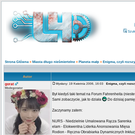
Szuk
Strona Główna
»
Miasta długo nieśmiertelne
»
Planeta małp
»
Enigma, czyli rozs
Autor
gorat
Wysłany: 19 Kwietnia 2006, 16:03
Enigma, czyli roz
Modegorator
Był kiedyś taki temat na Forum Fahrenheita (nies
Sami zobaczycie, jak to działa
Do dzisiaj pami
Zaczynamy zatem:
NURS - Niedzielnie Umalowana Rącza Sarenka
elam - Elokwentna Liderka Anonsowania Mięsa
Rodion - Ręczna Obrabiarka Dynamicznych Inklu