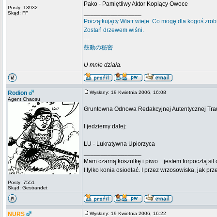
Pako - Pamiętliwy Aktor Kopiący Owoce
Posty: 13932
_________________
Skąd: FF
Początkujący
Wiatr wieje
:
Co mogę dla kogoś zrob
Zostań drzewem wiśni.
---
鼓動の秘密
U mnie działa.
Rodion
Wysłany: 19 Kwietnia 2006, 16:08
Agent Chaosu
Gruntowna Odnowa Redakcyjnej Autentycznej Tr
I jedziemy dalej:
LU - Lukratywna Upiorzyca
_________________
Mam czarną koszulkę i piwo... jestem forpocztą sił
I tylko konia osiodłać. I przez wrzosowiska, jak prze
Posty: 7551
Skąd: Gestrandet
NURS
Wysłany: 19 Kwietnia 2006, 16:22