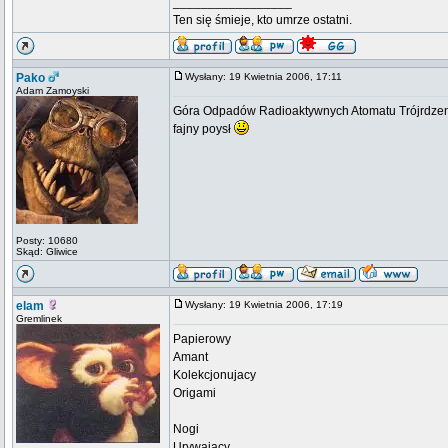
_________________
Ten się śmieje, kto umrze ostatni.
Pako
Wysłany: 19 Kwietnia 2006, 17:11
Adam Zamoyski
Góra Odpadów Radioaktywnych Atomatu Trójrdz
fajny poysł
Posty: 10680
Skąd: Gliwice
elam
Wysłany: 19 Kwietnia 2006, 17:19
Gremlinek
Papierowy
Amant
Kolekcjonujacy
Origami
Nogi
Urywajacy