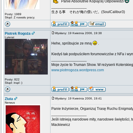
Panie Absolutnie Kopiącej Odpowiedzi
_________________
生きる事 それが俺の償いだ。(SoulCalibur3)
Posty: 1989
Skąd: Z nawału pracy.
Piotrek Rogoża
Wysłany: 19 Kwietnia 2006, 19:38
Lyterat
Hehe, spróbujcie ze mną
.
Kiedyś tak podpuściłem forumowiczów z NFa i wyn
_________________
Moje życie to Truman Show. W reżyserii Koterskieg
www.piotrrogoza.wordpress.com
Posty: 822
Skąd: inąd :)
Ziuta
Wysłany: 19 Kwietnia 2006, 19:41
Nerwus
Panie Inżynierze, Organizuj Trasę Ruchu Enigmat
_________________
Jeśli istnieją narodowe mity, narodowe świętości, 
Mackiewicz