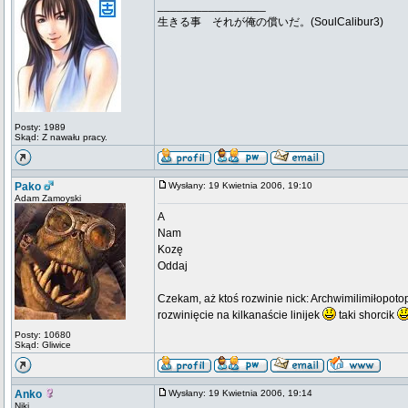
_________________
生きる事 それが俺の償いだ。(SoulCalibur3)
Posty: 1989
Skąd: Z nawału pracy.
Pako
Wysłany: 19 Kwietnia 2006, 19:10
Adam Zamoyski
A
Nam
Kozę
Oddaj
Czekam, aż ktoś rozwinie nick: Archwimilimiłopoto
rozwinięcie na kilkanaście linijek
taki shorcik
Posty: 10680
Skąd: Gliwice
Anko
Wysłany: 19 Kwietnia 2006, 19:14
Niki