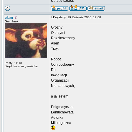
U mnie działa.
elam
Wysłany: 19 Kwietnia 2006, 17:08
Gremlinek
Grozny
Olbrzymi
Rozzloszczony
Alien
Trzy;
Robot
Posty: 11118
Ognioodporny
Skąd: kotlinka gremlinka
Do
Inwigilacji
Organizacji
Nierzadowych;
a ja jestem
Enigmatyczna
Leniuchowata
Autorka
Mitologiczna