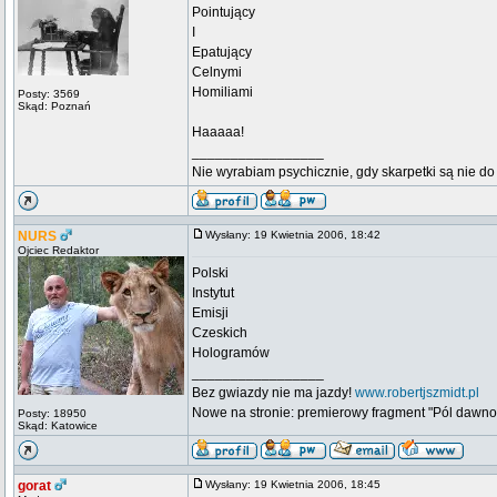
Pointujący
I
Epatujący
Celnymi
Homiliami
Posty: 3569
Skąd: Poznań
Haaaaa!
_________________
Nie wyrabiam psychicznie, gdy skarpetki są nie do 
NURS
Wysłany: 19 Kwietnia 2006, 18:42
Ojciec Redaktor
Polski
Instytut
Emisji
Czeskich
Hologramów
_________________
Bez gwiazdy nie ma jazdy!
www.robertjszmidt.pl
Nowe na stronie: premierowy fragment "Pól dawno
Posty: 18950
Skąd: Katowice
gorat
Wysłany: 19 Kwietnia 2006, 18:45