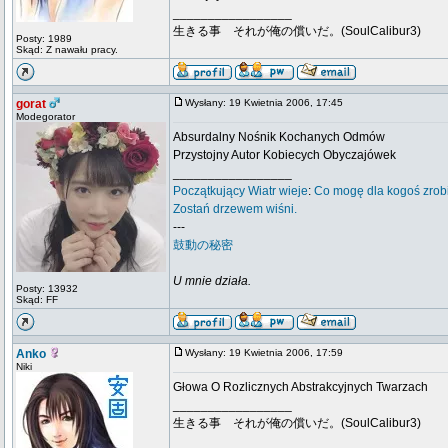
_________________
生きる事 それが俺の償いだ。(SoulCalibur3)
Posty: 1989
Skąd: Z nawału pracy.
gorat
Wysłany: 19 Kwietnia 2006, 17:45
Modegorator
Absurdalny Nośnik Kochanych Odmów
Przystojny Autor Kobiecych Obyczajówek
_________________
Początkujący
Wiatr wieje
:
Co mogę dla kogoś zrob
Zostań drzewem wiśni.
---
鼓動の秘密
U mnie działa.
Posty: 13932
Skąd: FF
Anko
Wysłany: 19 Kwietnia 2006, 17:59
Niki
Głowa O Rozlicznych Abstrakcyjnych Twarzach
_________________
生きる事 それが俺の償いだ。(SoulCalibur3)