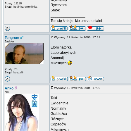
Posty: 11118
Rycerzom
Skąd: kotlinka gremlinka
Smok
_________________
Ten się śmieje, kto umrze ostatni.
Tengrom
Wysłany: 19 Kwietnia 2006, 17:31
Jaskier
Elominatorka
Laboratoryjnych
Anomalij
Miłosnych
Posty: 70
Skąd: koszalin
Anko
Wysłany: 19 Kwietnia 2006, 17:39
Niki
Taki
Ewidentnie
Normalny
Grabieżca
Różnych
Odpadów
Milenijnych