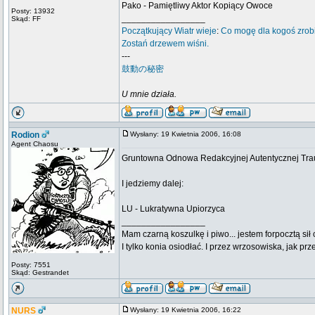
Pako - Pamiętliwy Aktor Kopiący Owoce
Posty: 13932
_________________
Skąd: FF
Początkujący
Wiatr wieje
:
Co mogę dla kogoś zrob
Zostań drzewem wiśni.
---
鼓動の秘密
U mnie działa.
Rodion
Wysłany: 19 Kwietnia 2006, 16:08
Agent Chaosu
Gruntowna Odnowa Redakcyjnej Autentycznej Tr
I jedziemy dalej:
LU - Lukratywna Upiorzyca
_________________
Mam czarną koszulkę i piwo... jestem forpocztą sił
I tylko konia osiodłać. I przez wrzosowiska, jak prze
Posty: 7551
Skąd: Gestrandet
NURS
Wysłany: 19 Kwietnia 2006, 16:22