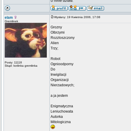
U mnie działa.
elam
Wysłany: 19 Kwietnia 2006, 17:08
Gremlinek
Grozny
Olbrzymi
Rozzloszczony
Alien
Trzy;
Robot
Posty: 11118
Ognioodporny
Skąd: kotlinka gremlinka
Do
Inwigilacji
Organizacji
Nierzadowych;
a ja jestem
Enigmatyczna
Leniuchowata
Autorka
Mitologiczna