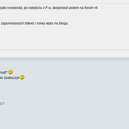
jaki nosiwoda, po odejściu z F-a, skopiowal potem na forum nf.
 zapomnianych bitew) i nowy wpis na blogu.
mat!*
ie zaskoczył
ić?