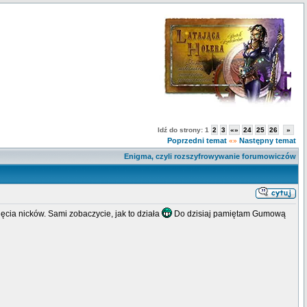
Idź do strony:
1
2
3
«»
24
25
26
»
Poprzedni temat
Następny temat
«»
Enigma, czyli rozszyfrowywanie forumowiczów
ięcia nicków. Sami zobaczycie, jak to działa
Do dzisiaj pamiętam Gumową