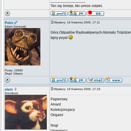
_________________
Ten się śmieje, kto umrze ostatni.
Pako
Wysłany: 19 Kwietnia 2006, 17:11
Adam Zamoyski
Góra Odpadów Radioaktywnych Atomatu Trójrdz
fajny poysł
Posty: 10680
Skąd: Gliwice
elam
Wysłany: 19 Kwietnia 2006, 17:19
Gremlinek
Papierowy
Amant
Kolekcjonujacy
Origami
Nogi
Urywajacy