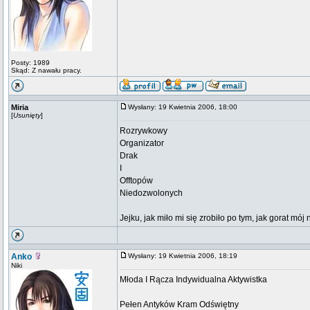
Posty: 1989
Skąd: Z nawału pracy.
Miria
Wysłany: 19 Kwietnia 2006, 18:00
[
Usunięty
]
Rozrywkowy
Organizator
Drak
I
Offtopów
Niedozwolonych
Jejku, jak miło mi się zrobiło po tym, jak gorat mój
Anko
Wysłany: 19 Kwietnia 2006, 18:19
Niki
Młoda I Rącza Indywidualna Aktywistka
Pełen Antyków Kram Odświętny