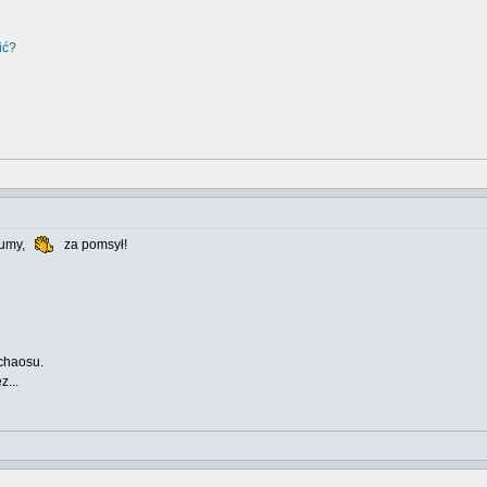
ić?
aumy,
za pomsył!
 chaosu.
z...