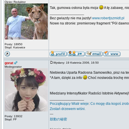
Ojciec Redaktor
Tak, gumowa osłona była moja
A tę zabawę, nie
_________________
Bez gwiazdy nie ma jazdy!
www.robertjszmidt.pl
Nowe na stronie: premierowy fragment "Pól dawno
Posty: 18950
Skąd: Katowice
gorat
Wysłany: 19 Kwietnia 2006, 16:50
Modegorator
Niebieska Uparta Radosna Samowolko, pisz na te
*A tam, dzięki za info
Choć nosiwoda trochę mn
Miedziany Intensyfikator Radości Istotnie Aktywnej!
_________________
Początkujący
Wiatr wieje
:
Co mogę dla kogoś zrob
Zostań drzewem wiśni.
---
Posty: 13932
鼓動の秘密
Skąd: FF