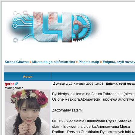
Strona Główna
»
Miasta długo nieśmiertelne
»
Planeta małp
»
Enigma, czyli rozs
Autor
gorat
Wysłany: 19 Kwietnia 2006, 16:03
Enigma, czyli roz
Modegorator
Był kiedyś taki temat na Forum Fahrenheita (nies
Osłonę Reaktora Atomowego Tupolewa autorstwa
Zaczynamy zatem:
NURS - Niedzielnie Umalowana Rącza Sarenka
elam - Elokwentna Liderka Anonsowania Mięsa
Rodion - Ręczna Obrabiarka Dynamicznych Inklu