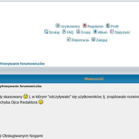
Użytkownicy
Regulamin
Profil
Szukaj
FAQ
Grupy
Album
Statystyki
Rejestracja
Zaloguj
zyfrowywanie forumowiczów
Wiadomość
szyfrowywanie forumowiczów
tety skasowany
), w którym "odczytywało" się użytkowników, tj. znajdowało rozwin
 chyba Ojca Redaktora
zji Obsługiwanych Nogami