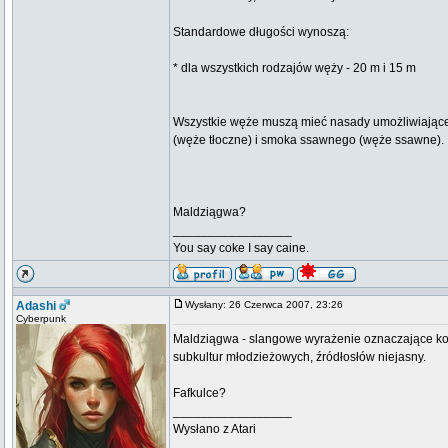
Standardowe długości wynoszą:
* dla wszystkich rodzajów węży - 20 m i 15 m
Wszystkie węże muszą mieć nasady umożliwiające 
(węże tłoczne) i smoka ssawnego (węże ssawne).
Maldziągwa?
_________________
You say coke I say caine.
Adashi
Wysłany: 26 Czerwca 2007, 23:26
Cyberpunk
Maldziągwa - slangowe wyrażenie oznaczające kobi
subkultur młodzieżowych, źródłosłów niejasny.
Fafkulce?
_________________
Wysłano z Atari