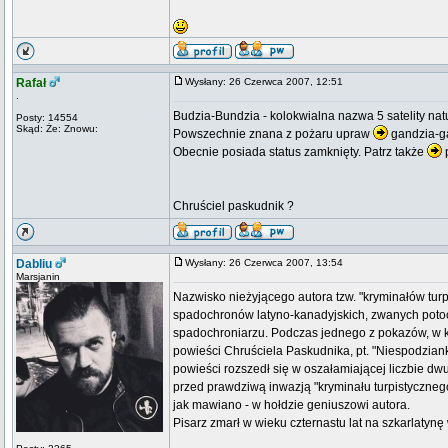
Rafał
Wysłany: 26 Czerwca 2007, 12:51
.
Budzia-Bundzia - kolokwialna nazwa 5 satelity na
Posty: 14554
Skąd: Że: Znowu:
Powszechnie znana z pożaru upraw
gandzia-ga
Obecnie posiada status zamknięty. Patrz także
p
Chruściel paskudnik ?
Dabliu
Wysłany: 26 Czerwca 2007, 13:54
Marsjanin
Nazwisko nieżyjącego autora tzw. "kryminałów turp
spadochronów latyno-kanadyjskich, zwanych potocz
spadochroniarzu. Podczas jednego z pokazów, w k
powieści Chruściela Paskudnika, pt. "Niespodzianka
powieści rozszedł się w oszałamiającej liczbie d
przed prawdziwą inwazją "kryminału turpistycznego"
jak mawiano - w hołdzie geniuszowi autora.
Pisarz zmarł w wieku czternastu lat na szkarlaty