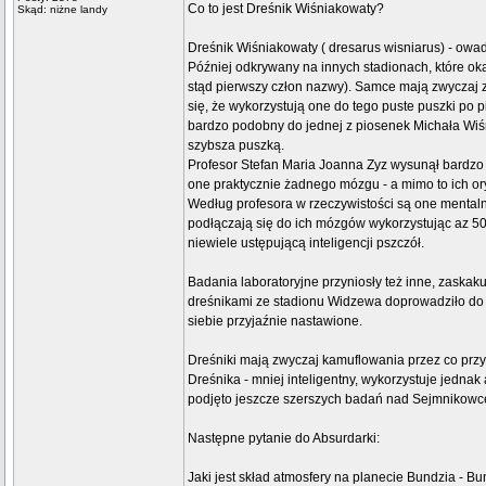
Co to jest Dreśnik Wiśniakowaty?
Skąd: niżne landy
Dreśnik Wiśniakowaty ( dresarus wisniarus) - owa
Później odkrywany na innych stadionach, które ok
stąd pierwszy człon nazwy). Samce mają zwyczaj 
się, że wykorzystują one do tego puste puszki po 
bardzo podobny do jednej z piosenek Michała Wiś
szybsza puszką.
Profesor Stefan Maria Joanna Zyz wysunął bardzo ś
one praktycznie żadnego mózgu - a mimo to ich or
Według profesora w rzeczywistości są one mentaln
podłączają się do ich mózgów wykorzystując az 50%
niewiele ustępującą inteligencji pszczół.
Badania laboratoryjne przyniosły też inne, zaskaku
dreśnikami ze stadionu Widzewa doprowadziło do za
siebie przyjaźnie nastawione.
Dreśniki mają zwyczaj kamuflowania przez co prz
Dreśnika - mniej inteligentny, wykorzystuje jedn
podjęto jeszcze szerszych badań nad Sejmnikow
Następne pytanie do Absurdarki:
Jaki jest skład atmosfery na planecie Bundzia - B