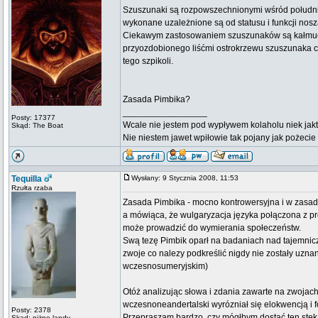
Szuszunaki są rozpowszechnionymi wśród południo
wykonane uzależnione są od statusu i funkcji n
Ciekawym zastosowaniem szuszunaków są kałmucki
przyozdobionego liśćmi ostrokrzewu szuszunaka ci
tego szpikoli.
Zasada Pimbika?
_________________
Posty: 17377
Wcale nie jestem pod wypływem kolaholu niek jakt
Skąd: The Boat
Nie niestem jawet wpiłowie tak pojany jak pożeci
Tequilla
Wysłany: 9 Stycznia 2008, 11:53
Rzułta rzaba
Zasada Pimbika - mocno kontrowersyjna i w zasad
a mówiąca, że wulgaryzacja języka połączona z pr
może prowadzić do wymierania społeczeństw.
Swą tezę Pimbik oparł na badaniach nad tajemnic
zwoje co nalezy podkreślić nigdy nie zostały uznan
wczesnosumeryjskim)
Otóż analizując słowa i zdania zawarte na zwojac
wczesnoneandertalski wyrózniał się elokwencją i
Posty: 2378
Przepraszam bardzo, czy mógłbym dostać ten stek
Skąd: niżne landy