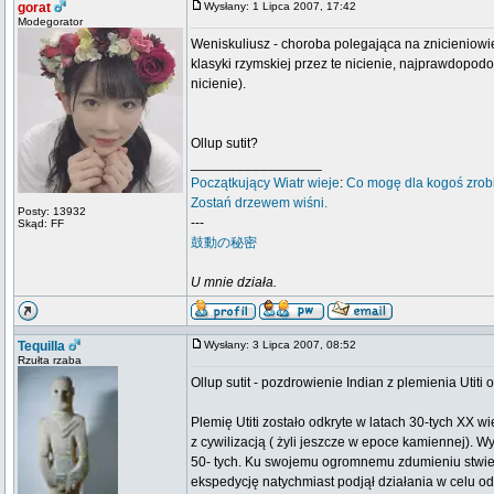
gorat
Wysłany: 1 Lipca 2007, 17:42
Modegorator
Weniskuliusz - choroba polegająca na znicieniowi
klasyki rzymskiej przez te nicienie, najprawdopo
nicienie).
Ollup sutit?
_________________
Początkujący
Wiatr wieje
:
Co mogę dla kogoś zrob
Zostań drzewem wiśni.
Posty: 13932
---
Skąd: FF
鼓動の秘密
U mnie działa.
Tequilla
Wysłany: 3 Lipca 2007, 08:52
Rzułta rzaba
Ollup sutit - pozdrowienie Indian z plemienia Utit
Plemię Utiti zostało odkryte w latach 30-tych XX w
z cywilizacją ( żyli jeszcze w epoce kamiennej). W
50- tych. Ku swojemu ogromnemu zdumieniu stwierdzi
ekspedycję natychmiast podjął działania w celu od