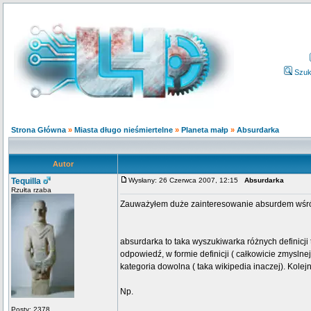
Szuk
Strona Główna
»
Miasta długo nieśmiertelne
»
Planeta małp
»
Absurdarka
Autor
Tequilla
Wysłany: 26 Czerwca 2007, 12:15
Absurdarka
Rzułta rzaba
Zauważyłem duże zainteresowanie absurdem wśr
absurdarka to taka wyszukiwarka różnych definicji
odpowiedź, w formie definicji ( całkowicie zmysln
kategoria dowolna ( taka wikipedia inaczej). Kol
Np.
Posty: 2378