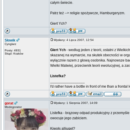
całym świecie.
Patrz też --> religie spożywcze, Hamburgeryzm.
Giert Ych?
Słowik
Wysłany: 4 Lipca 2007, 12:54
Cynglarz
Giert Ych
- według jeden z teorii, ostatni z Wielk
Posty: 4931
Skąd: Kraków
skazanej na wymarcie, na skutek obecności w orga
wyłącznie razem z głową osobnika. Najnowsze badan
Wielki Matwiej, przeciwnik teorii ewolucyjnej, a z
Listefka?
_________________
I'd rather have a bottle in front of me than a frontal
gorat
Wysłany: 1 Sierpnia 2007, 14:09
Modegorator
Listefka - brązowy odpad produkcyjny z przemyśle
owocuje jego zabiciem.
Kiwołs alliuqet?