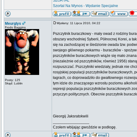
SZORTAL
Szortal Na Wynos - Wydanie Specjalne
Meurglys
Wysłany: 11 Lipca 2010, 04:22
Frodo Baggins
Pszczytnik buraczkowy - mały owad z rodziny bu
obszary wschodniej Syberii, Północnej Korei, a ta
się na zachodzącej w śledzionie owada tzw. podwó
swojego głównego pokarmu - buraczków - spożywa 
pszczytników buraczkowych wiąże się mało znana c
(niezależnie od pszczytników, również 1956) stan
rozpuszczać. Pszczytniki wiedziały, jednak nie c
rosyjskiej populacji pszczytników buraczkowych, p
łagrach, co doprowadziło do gwałtownego rozwoju 
Posty: 125
tym idzie do znaczącego wzrostu poziomu alkoholi
Skąd: Lublin
represji populacja pszczytników buraczkowych zos
przyczyn politycznych. Obecnie pszczytnik buracz
Gieorgij Jaksratokwili
_________________
Czołem wbijając gwoździe w podłogę.