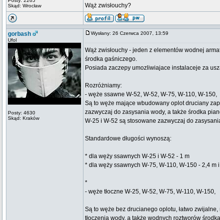
Posty: 2265
Wąż zwisłouchy?
Skąd: Wrocław
gorbash
Wysłany: 26 Czerwca 2007, 13:59
Ufol
Wąż zwisłouchy - jeden z elementów wodnej armatu
środka gaśniczego.
Posiada zaczepy umozliwiajace instalaceje za usz
Rozróżniamy:
- węże ssawne W-52, W-52, W-75, W-110, W-150,
Są to węże mające wbudowany oplot druciany zapob
zazwyczaj do zasysania wody, a także środka pia
Posty: 4630
Skąd: Kraków
W-25 i W-52 są stosowane zazwyczaj do zasysani
Standardowe długości wynoszą:
* dla węży ssawnych W-25 i W-52 - 1 m
* dla węży ssawnych W-75, W-110, W-150 - 2,4 m i
*
- węże tłoczne W-25, W-52, W-75, W-110, W-150,
Są to węże bez drucianego oplotu, łatwo zwijalne
tłoczenia wody, a także wodnych roztworów środk