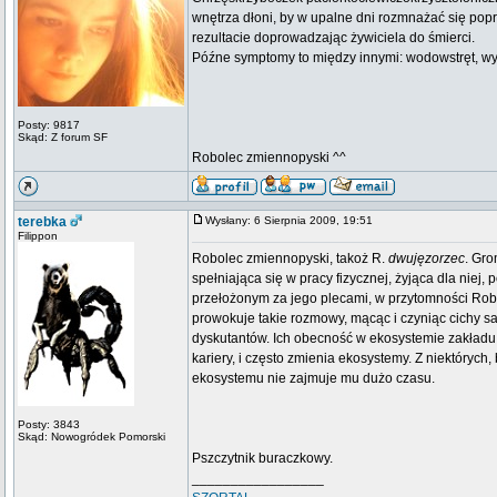
wnętrza dłoni, by w upalne dni rozmnażać się popr
rezultacie doprowadzając żywiciela do śmierci.
Późne symptomy to między innymi: wodowstręt, wysyp
Posty: 9817
Skąd: Z forum SF
Robolec zmiennopyski ^^
terebka
Wysłany: 6 Sierpnia 2009, 19:51
Filippon
Robolec zmiennopyski, takoż R.
dwujęzorzec
. Gro
spełniająca się w pracy fizycznej, żyjąca dla niej,
przełożonym za jego plecami, w przytomności Robolc
prowokuje takie rozmowy, mącąc i czyniąc cichy s
dyskutantów. Ich obecność w ekosystemie zakładu p
kariery, i często zmienia ekosystemy. Z niektórych
ekosystemu nie zajmuje mu dużo czasu.
Posty: 3843
Skąd: Nowogródek Pomorski
Pszczytnik buraczkowy.
_________________