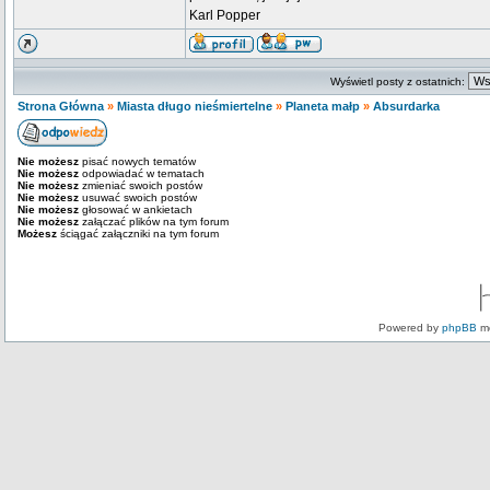
Karl Popper
Wyświetl posty z ostatnich:
Strona Główna
»
Miasta długo nieśmiertelne
»
Planeta małp
»
Absurdarka
Nie możesz
pisać nowych tematów
Nie możesz
odpowiadać w tematach
Nie możesz
zmieniać swoich postów
Nie możesz
usuwać swoich postów
Nie możesz
głosować w ankietach
Nie możesz
załączać plików na tym forum
Możesz
ściągać załączniki na tym forum
Powered by
phpBB
mo