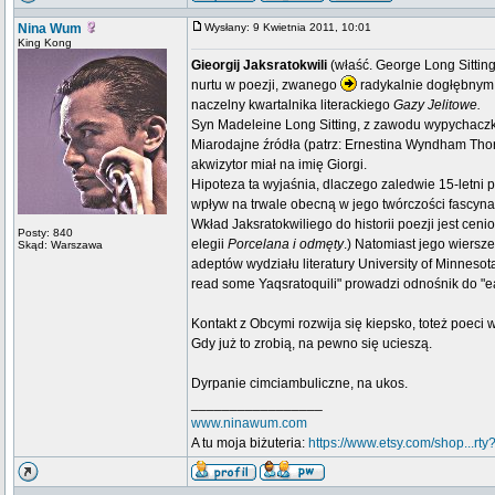
Nina Wum
Wysłany: 9 Kwietnia 2011, 10:01
King Kong
Gieorgij Jaksratokwili
(właść. George Long Sitting
nurtu w poezji, zwanego
radykalnie dogłębnym 
naczelny kwartalnika literackiego
Gazy Jelitowe.
Syn Madeleine Long Sitting, z zawodu wypychaczki
Miarodajne źródła (patrz: Ernestina Wyndham Th
akwizytor miał na imię Giorgi.
Hipoteza ta wyjaśnia, dlaczego zaledwie 15-letni p
wpływ na trwale obecną w jego twórczości fascyn
Wkład Jaksratokwiliego do historii poezji jest c
Posty: 840
elegii
Porcelana i odmęty
.) Natomiast jego wiersze
Skąd: Warszawa
adeptów wydziału literatury University of Minneso
read some Yaqsratoquili" prowadzi odnośnik do "eat
Kontakt z Obcymi rozwija się kiepsko, toteż poeci
Gdy już to zrobią, na pewno się ucieszą.
Dyrpanie cimciambuliczne, na ukos.
_________________
www.ninawum.com
A tu moja biżuteria:
https://www.etsy.com/shop...rty