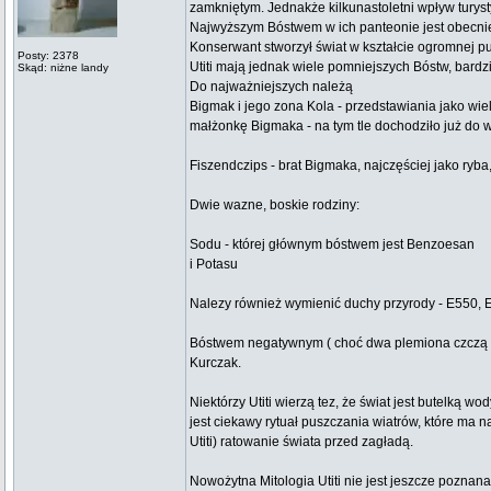
zamkniętym. Jednakże kilkunastoletni wpływ turystyk
Najwyższym Bóstwem w ich panteonie jest obecnie W
Konserwant stworzył świat w kształcie ogromnej pu
Posty: 2378
Utiti mają jednak wiele pomniejszych Bóstw, bardz
Skąd: niżne landy
Do najważniejszych należą
Bigmak i jego zona Kola - przedstawiania jako wiel
małżonkę Bigmaka - na tym tle dochodziło już do 
Fiszendczips - brat Bigmaka, najczęściej jako ryb
Dwie wazne, boskie rodziny:
Sodu - której głównym bóstwem jest Benzoesan
i Potasu
Nalezy również wymienić duchy przyrody - E550, E
Bóstwem negatywnym ( choć dwa plemiona czczą te
Kurczak.
Niektórzy Utiti wierzą tez, że świat jest butelką 
jest ciekawy rytuał puszczania wiatrów, które ma
Utiti) ratowanie świata przed zagładą.
Nowożytna Mitologia Utiti nie jest jeszcze poznan