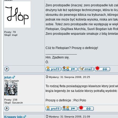
Zero prostopadłe (inaczej: zero prostopadłe lub za
drużyny lub też sędziego technicznego, która to l
stosunku do pewnego kibica na trybunach, któreg
jednak nie może być kobieta wysoka, niska ani taka
sobie. Toteż zero prostopadłe nie występuję w wi
Fletopian, Grąźliwa Murchla, Suoń Bogdan lub Rob
Posty: 79
Zero prostopadłe wspaniale smakuje z bitą śmieta
Skąd: inąd
Cóż to Fletopian? Proszę o definicję!
_________________
Hm. Zjadłem się.
Ó.
jelun
Wysłany: 31 Sierpnia 2008, 20:25
Sky Captain
To rodzaj fleta posiadającego klawisze ktory je
krąża legendy że sa ludzie ktorzy potrafią wydobt
Posty: 156
Proszę o definicje : Pici Polo
Skąd: Szczecin
Krwawy lolo
Wysłany: 31 Sierpnia 2008, 21:09