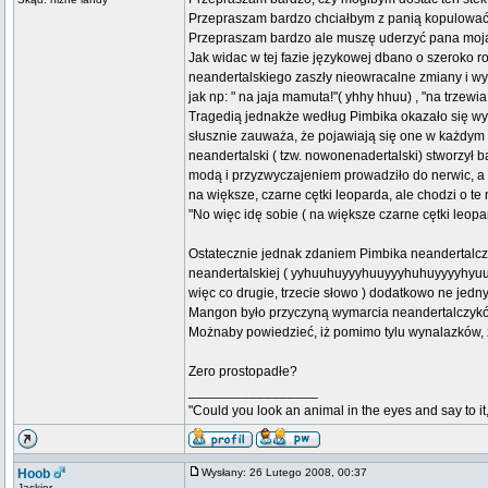
Przepraszam bardzo chciałbym z panią kopulować
Przepraszam bardzo ale muszę uderzyć pana moją
Jak widac w tej fazie językowej dbano o szeroko ro
neandertalskiego zaszły nieowracalne zmiany i w
jak np: " na jaja mamuta!"( yhhy hhuu) , "na trzew
Tragedią jednakże według Pimbika okazało się wyn
słusznie zauważa, że pojawiają się one w każdym p
neandertalski ( tzw. nowonenadertalski) stworzył
modą i przyzwyczajeniem prowadziło do nerwic, a w
na większe, czarne cętki leoparda, ale chodzi o t
"No więc idę sobie ( na większe czarne cętki leoparda.
Ostatecznie jednak zdaniem Pimbika neandertalczy
neandertalskiej ( yyhuuhuyyyhuuyyyhuhuyyyyhyu
więc co drugie, trzecie słowo ) dodatkowo ne jed
Mangon było przyczyną wymarcia neandertalczyk
Możnaby powiedzieć, iż pomimo tylu wynalazków, 
Zero prostopadłe?
_________________
"Could you look an animal in the eyes and say to it
Hoob
Wysłany: 26 Lutego 2008, 00:37
Jaskier