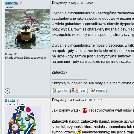
hundzia
Wysłany: 6 Maj 2011, 23:45
Jaskier
Dyrpanie cimciambuliczne - szczególne zachowani
zaadaptowane jako zawołanie godowe w późnej e
U wielu gatunków poprośników w okresie dyrpania 
pozy, wydają również charakterystyczne głosy. Na
szczególnie w okolicy wola i spodniej strony szyi,
Dyrpanie cimciambuliczne może przebiegać w kilk
na opak - gdy samica zamienia się miejscem z sa
Posty: 81
na ukos - gdy samica jest nieprzychylna samcowi i
Skąd: Wyspa D(r)eszczowców
na gminnie - gdy samiec idzie na gminno i szuka 
Zabaczyk
_________________
Skrzypią mi gąsienice. Na motyle nie mam chyba co 
Beata
Wysłany: 24 Grudnia 2018, 15:27
Indiana Jones
Jaki piękny wątek!
I zdecydowanie wart odświ
Zabaczyk
(l.poj.),
zabaczyki
(l.mn.), pojęcie używa
rzecz lub czynność, która została zapomniana lub
symbolicznym,
mnemotechnika); nie jest
z
. zap