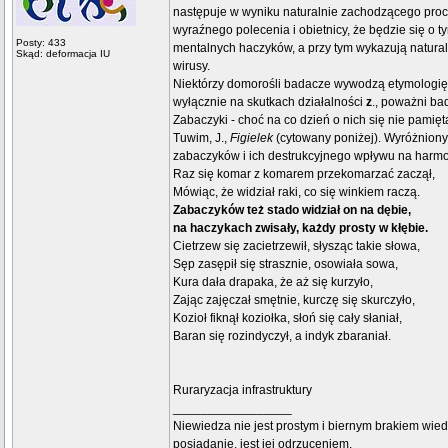
następuje w wyniku naturalnie zachodzącego proc
wyraźnego polecenia i obietnicy, że będzie się o 
Posty: 433
mentalnych haczyków, a przy tym wykazują natura
Skąd: deformacja IU
wirusy.
Niektórzy domorośli badacze wywodzą etymologi
wyłącznie na skutkach działalności
z
., poważni ba
Zabaczyki - choć na co dzień o nich się nie pamięt
Tuwim, J.,
Figielek
(cytowany poniżej). Wyróżniony
zabaczyków i ich destrukcyjnego wpływu na harmon
Raz się komar z komarem przekomarzać zaczął,
Mówiąc, że widział raki, co się winkiem raczą.
Zabaczyków też stado widział on na dębie,
na haczykach zwisały, każdy prosty w kłębie.
Cietrzew się zacietrzewił, słysząc takie słowa,
Sęp zasępił się strasznie, osowiała sowa,
Kura dała drapaka, że aż się kurzyło,
Zając zajęczał smętnie, kurczę się skurczyło,
Kozioł fiknął koziołka, słoń się cały słaniał,
Baran się rozindyczył, a indyk zbaraniał.
Ruraryzacja infrastruktury
_________________
Niewiedza nie jest prostym i biernym brakiem wied
posiadanie, jest jej odrzuceniem.