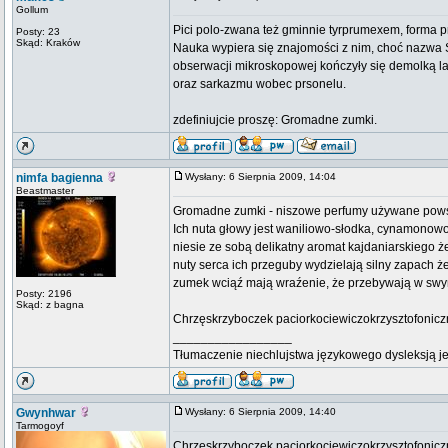
Gollum
Pici polo-zwana też gminnie tyrprumexem, forma p
Posty: 23
Skąd: Kraków
Nauka wypiera się znajomości z nim, choć nazwa Si
obserwacji mikroskopowej kończyły się demolką la
oraz sarkazmu wobec prsonelu.
zdefiniujcie proszę: Gromadne zumki.
nimfa bagienna
Wysłany: 6 Sierpnia 2009, 14:04
Beastmaster
Gromadne zumki - niszowe perfumy używane powsz
Ich nuta głowy jest waniliowo-słodka, cynamono
niesie ze sobą delikatny aromat kajdaniarskiego 
nuty serca ich przeguby wydzielają silny zapach ż
zumek wciąź mają wraźenie, że przebywają w swy
Posty: 2196
Skąd: z bagna
Chrzęskrzyboczek paciorkociewiczokrzysztofonicz
_________________
Tłumaczenie niechlujstwa językowego dysleksją je
Gwynhwar
Wysłany: 6 Sierpnia 2009, 14:40
Tarmogoyf
Chrzęskrzyboczek paciorkociewiczokrzysztofoniczn