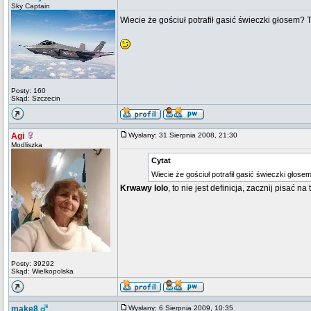
Sky Captain
Wiecie że gościuł potrafił gasić świeczki głosem?
Posty: 160
Skąd: Szczecin
Agi
Wysłany: 31 Sierpnia 2008, 21:30
Modliszka
Cytat
Wiecie że gościuł potrafił gasić świeczki gło
Krwawy lolo
, to nie jest definicja, zacznij pisać 
Posty: 39292
Skąd: Wielkopolska
make8
Wysłany: 6 Sierpnia 2009, 10:35