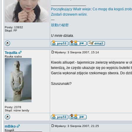
_________________
Początkujący
Wiatr wieje
:
Co mogę dla kogoś zrob
Zostań drzewem wiśni.
---
鼓動の秘密
Posty: 13932
Skąd: FF
U mnie działa.
Tequilla
Wysłany: 3 Sierpnia 2007, 15:14
Rzułta rzaba
Kiwołs alliuqet - tajemnicze zwierzę widywane w 
twierdzą, że często ukazuje się po wypiciu butelki
Garcia wykonał zdjęcie rzekomego stwora. Do dziś 
Szuszunaki?
Posty: 2378
Skąd: niżne landy
mBiko
Wysłany: 3 Sierpnia 2007, 21:25
Кощей