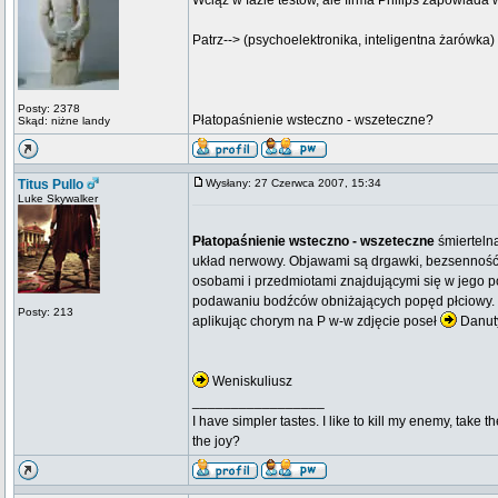
Wciąż w fazie testów, ale firma Philips zapowiad
Patrz--> (psychoelektronika, inteligentna żarówka)
Posty: 2378
Płatopaśnienie wsteczno - wszeteczne?
Skąd: niżne landy
Titus Pullo
Wysłany: 27 Czerwca 2007, 15:34
Luke Skywalker
Płatopaśnienie wsteczno - wszeteczne
śmierteln
układ nerwowy. Objawami są drgawki, bezsenność 
osobami i przedmiotami znajdującymi się w jego po
podawaniu bodźców obniżających popęd płciowy. 
Posty: 213
aplikując chorym na P w-w zdjęcie poseł
Danuty
Weniskuliusz
_________________
I have simpler tastes. I like to kill my enemy, take 
the joy?