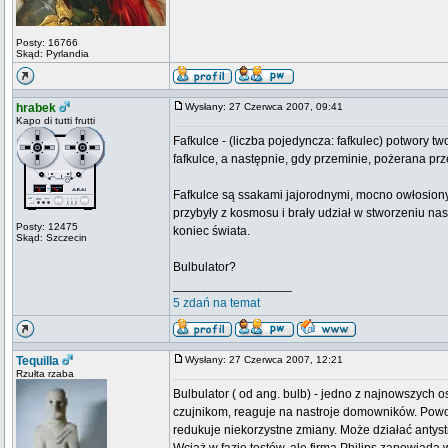
Posty: 16766
Skąd: Pyrlandia
hrabek
Wysłany: 27 Czerwca 2007, 09:41
Kapo di tutti frutti
Fafkulce - (liczba pojedyncza: fafkulec) potwory t
fafkulce, a następnie, gdy przeminie, pożerana pr
Fafkulce są ssakami jajorodnymi, mocno owłosionym
przybyły z kosmosu i brały udział w stworzeniu nas
Posty: 12475
koniec świata.
Skąd: Szczecin
Bulbulator?
_________________
5 zdań na temat
Tequilla
Wysłany: 27 Czerwca 2007, 12:21
Rzułta rzaba
Bulbulator ( od ang. bulb) - jedno z najnowszych 
czujnikom, reaguje na nastroje domowników. Powoduj
redukuje niekorzystne zmiany. Może działać antys